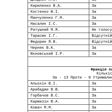
Кириленко В.А.
За
Костенко Ю.І.
За
Манчуленко Г.М.
За
Насалик І.С.
За
Ратушний М.Я.
Не голосу
Тарасюк І.Г.
Відсутній
Федорин Я.В.
Відсутній
Черняк В.К.
За
Юхновський І.Р.
За
Фракція п
Кількі
За - 13 Проти - 0 Утримали
Альохін В.І.
За
Арабаджи В.В.
За
Горбачов В.С.
За
Кармазін Ю.А.
За
Ковач М.М.
За