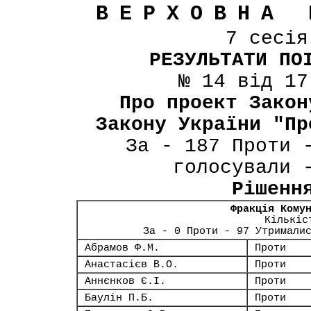
ВЕРХОВНА 
7 сесі
РЕЗУЛЬТАТИ ПО
№ 14 від 17
Про проект Закон
Закону України "Пр
За - 187 Проти 
голосували 
Рішенн
Фракція Кому
Кількіс
За - 0 Проти - 97 Утримали
Абрамов Ф.М.
Проти
Анастасієв В.О.
Проти
Аннєнков Є.І.
Проти
Баулін П.Б.
Проти