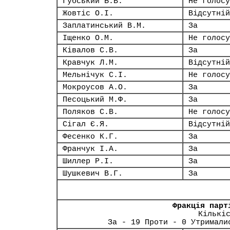
Губський Б.В.
Не голосу
Жовтіс О.І.
Відсутній
Заплатинський В.М.
За
Іщенко О.М.
Не голосу
Ківалов С.В.
За
Кравчук Л.М.
Відсутній
Мельнічук С.І.
Не голосу
Мокроусов А.О.
За
Песоцький М.Ф.
За
Поляков С.В.
Не голосу
Сігал Є.Я.
Відсутній
Фесенко К.Г.
За
Франчук І.А.
За
Шиллер Р.І.
За
Шушкевич В.Г.
За
Фракція парт
Кількі
За - 19 Проти - 0 Утримали