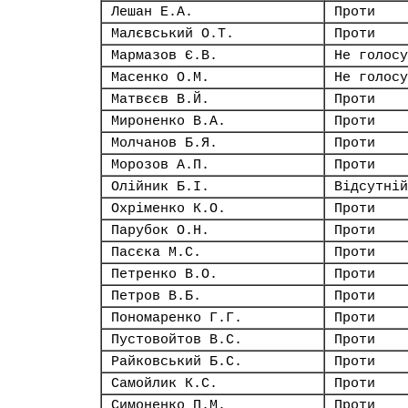
Лешан Е.А.
Проти
Малєвський О.Т.
Проти
Мармазов Є.В.
Не голосу
Масенко О.М.
Не голосу
Матвєєв В.Й.
Проти
Мироненко В.А.
Проти
Молчанов Б.Я.
Проти
Морозов А.П.
Проти
Олійник Б.І.
Відсутній
Охріменко К.О.
Проти
Парубок О.Н.
Проти
Пасєка М.С.
Проти
Петренко В.О.
Проти
Петров В.Б.
Проти
Пономаренко Г.Г.
Проти
Пустовойтов В.С.
Проти
Райковський Б.С.
Проти
Самойлик К.С.
Проти
Симоненко П.М.
Проти