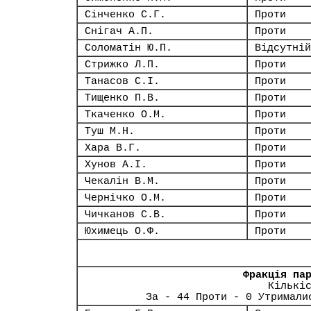
Сінченко С.Г.
Проти
Снігач А.П.
Проти
Соломатін Ю.П.
Відсутній
Стрижко Л.П.
Проти
Танасов С.І.
Проти
Тищенко П.В.
Проти
Ткаченко О.М.
Проти
Туш М.Н.
Проти
Хара В.Г.
Проти
Хунов А.І.
Проти
Чекалін В.М.
Проти
Чернічко О.М.
Проти
Чичканов С.В.
Проти
Юхимець О.Ф.
Проти
Фракція па
Кількі
За - 44 Проти - 0 Утримали