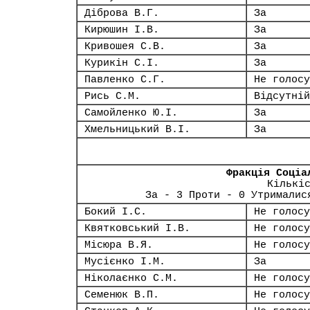
Діброва В.Г.
За
Кирюшин І.В.
За
Кривошея С.В.
За
Курикін С.І.
За
Павленко С.Г.
Не голосу
Рись С.М.
Відсутній
Самойленко Ю.І.
За
Хмельницький В.І.
За
Фракція Соціа
Кількі
За - 3 Проти - 0 Утрималис
Бокий І.С.
Не голосу
Квятковський І.В.
Не голосу
Місюра В.Я.
Не голосу
Мусієнко І.М.
За
Ніколаєнко С.М.
Не голосу
Семенюк В.П.
Не голосу