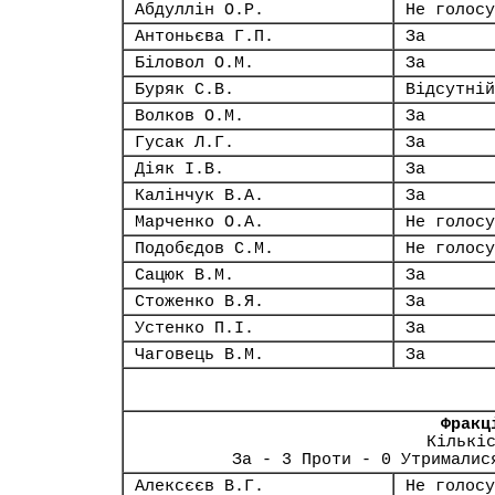
Абдуллін О.Р.
Не голосу
Антоньєва Г.П.
За
Біловол О.М.
За
Буряк С.В.
Відсутній
Волков О.М.
За
Гусак Л.Г.
За
Діяк І.В.
За
Калінчук В.А.
За
Марченко О.А.
Не голосу
Подобєдов С.М.
Не голосу
Сацюк В.М.
За
Стоженко В.Я.
За
Устенко П.І.
За
Чаговець В.М.
За
Фракц
Кількі
За - 3 Проти - 0 Утрималис
Алексєєв В.Г.
Не голосу