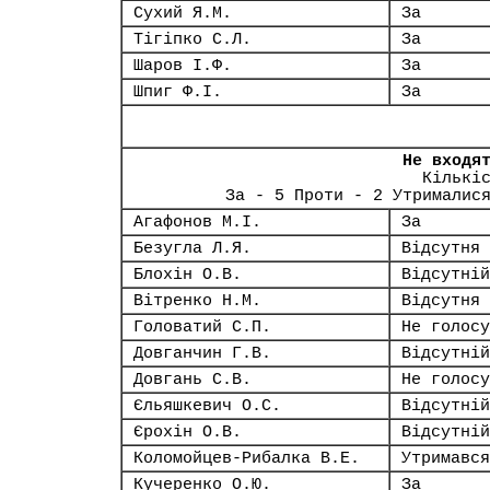
Сухий Я.М.
За
Тігіпко С.Л.
За
Шаров І.Ф.
За
Шпиг Ф.І.
За
Не входя
Кількі
За - 5 Проти - 2 Утрималис
Агафонов М.І.
За
Безугла Л.Я.
Відсутня
Блохін О.В.
Відсутній
Вітренко Н.М.
Відсутня
Головатий С.П.
Не голосу
Довганчин Г.В.
Відсутній
Довгань С.В.
Не голосу
Єльяшкевич О.С.
Відсутній
Єрохін О.В.
Відсутній
Коломойцев-Рибалка В.Е.
Утримався
Кучеренко О.Ю.
За