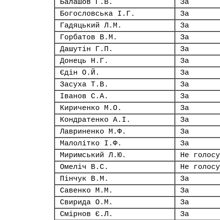
Балашов Г.В.
За
Богословська І.Г.
За
Гадяцький Л.М.
За
Горбатов В.М.
За
Дашутін Г.П.
За
Донець Н.Г.
За
Єдін О.Й.
За
Засуха Т.В.
За
Іванов С.А.
За
Кириченко М.О.
За
Кондратенко А.І.
За
Лавриненко М.Ф.
За
Малолітко І.Ф.
За
Миримський Л.Ю.
Не голосу
Омеліч В.С.
Не голосу
Пінчук В.М.
За
Савенко М.М.
За
Свирида О.М.
За
Смірнов Є.Л.
За