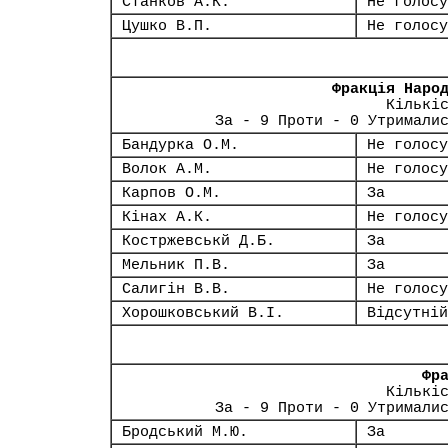
Станков А.К.
Не голосу
Цушко В.П.
Не голосу
Фракція Наро
Кількі
За - 9 Проти - 0 Утримали
Бандурка О.М.
Не голосу
Волок А.М.
Не голосу
Карпов О.М.
За
Кінах А.К.
Не голосу
Костржевськй Д.Б.
За
Мельник П.В.
За
Салигін В.В.
Не голосу
Хорошковський В.І.
Відсутній
Фр
Кількі
За - 9 Проти - 0 Утримали
Бродський М.Ю.
За