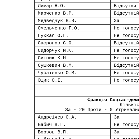
Лимар Н.О.
Відсутня
Марченко В.Р.
Відсутній
Медведчук В.В.
За
Омельченко Г.О.
Не голосу
Пухкал О.Г.
Не голосу
Сафронов С.О.
Відсутній
Сидорчук М.Ю.
Не голосу
Ситник К.М.
Не голосу
Сушкевич В.М.
Відсутній
Чубатенко О.М.
Не голосу
Ющик О.І.
Не голосу
Фракція Соціал-дем
Кількі
За - 20 Проти - 0 Утримали
Андреічев О.А.
За
Бабич В.Г.
Не голосу
Борзов В.П.
За