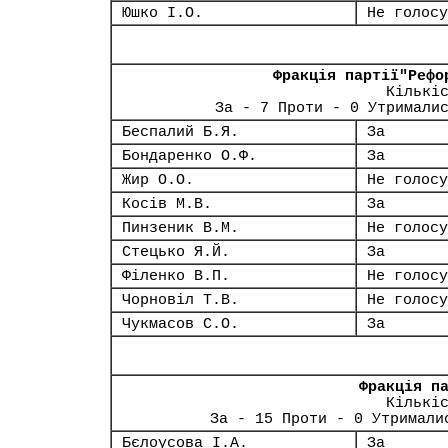
Юшко І.О.
Не голосу
Фракція партії"Рефо
Кількі
За - 7 Проти - 0 Утримали
Беспалий Б.Я.
За
Бондаренко О.Ф.
За
Жир О.О.
Не голосу
Косів М.В.
За
Пинзеник В.М.
Не голосу
Стецько Я.Й.
За
Філенко В.П.
Не голосу
Чорновіл Т.В.
Не голосу
Чукмасов С.О.
За
Фракція п
Кількі
За - 15 Проти - 0 Утримали
Бєлоусова І.А.
За