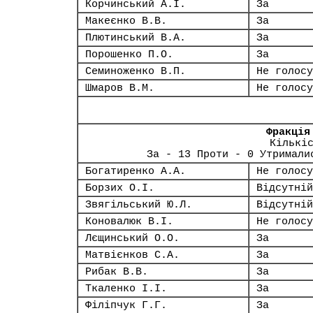
Корчинський А.І.
За
Макеєнко В.В.
За
Плютинський В.А.
За
Порошенко П.О.
За
Семиноженко В.П.
Не голосу
Шмаров В.М.
Не голосу
Фракція
Кількі
За - 13 Проти - 0 Утримали
Богатиренко А.А.
Не голосу
Борзих О.І.
Відсутній
Звягільський Ю.Л.
Відсутній
Коновалюк В.І.
Не голосу
Лєщинський О.О.
За
Матвієнков С.А.
За
Рибак В.В.
За
Ткаленко І.І.
За
Філіпчук Г.Г.
За