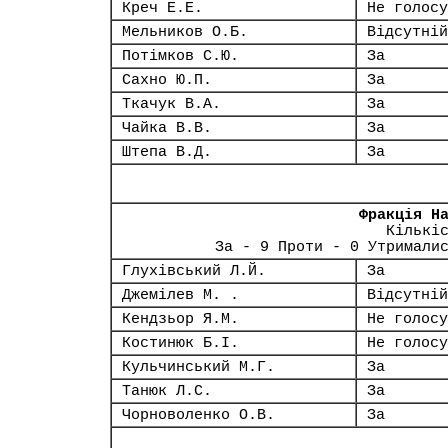
Креч Е.Е.
Не голосу
Мельников О.Б.
Відсутній
Потімков С.Ю.
За
Сахно Ю.П.
За
Ткачук В.А.
За
Чайка В.В.
За
Штепа В.Д.
За
Фракція Н
Кількі
За - 9 Проти - 0 Утримали
Глухівський Л.Й.
За
Джемілев М. .
Відсутній
Кендзьор Я.М.
Не голосу
Костинюк Б.І.
Не голосу
Кульчинський М.Г.
За
Танюк Л.С.
За
Чорноволенко О.В.
За