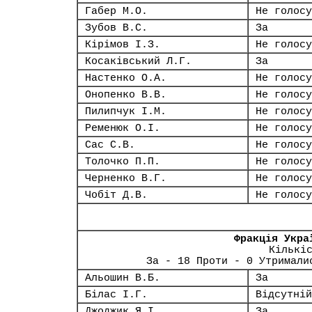
Габер М.О.
Не голосу
Зубов В.С.
За
Кірімов І.З.
Не голосу
Косаківський Л.Г.
За
Настенко О.А.
Не голосу
Онопенко В.В.
Не голосу
Пилипчук І.М.
Не голосу
Ременюк О.І.
Не голосу
Сас С.В.
Не голосу
Толочко П.П.
Не голосу
Черненко В.Г.
Не голосу
Чобіт Д.В.
Не голосу
Фракція Укра
Кількі
За - 18 Проти - 0 Утримали
Альошин В.Б.
За
Білас І.Г.
Відсутній
Джоджик Я.І.
За