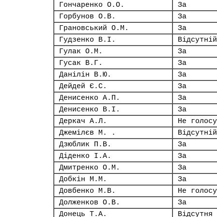
Гончаренко О.О.
За
Горбунов О.В.
За
Грановський О.М.
За
Гудзенко В.І.
Відсутній
Гулак О.М.
За
Гусак В.Г.
За
Данілін В.Ю.
За
Дейдей Є.С.
За
Денисенко А.П.
За
Денисенко В.І.
За
Деркач А.Л.
Не голосу
Джемілєв М. .
Відсутній
Дзюблик П.В.
За
Діденко І.А.
За
Дмитренко О.М.
За
Добкін М.М.
За
Довбенко М.В.
Не голосу
Долженков О.В.
За
Донець Т.А.
Відсутня