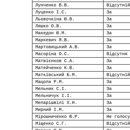
Лунченко В.В.
Відсутній
Луценко І.С.
За
Льовочкіна Ю.В.
За
Ляшко О.В.
За
Македон Ю.М.
За
Маркевич Я.В.
За
Мартовицький А.В.
За
Масоріна О.С.
Відсутня
Матвієнков С.А.
За
Матейченко К.В.
За
Матківський Б.М.
Відсутній
Мацола Р.М.
За
Мельник С.І.
За
Мельничук І.І.
За
Мепарішвілі Х.Н.
За
Мирний І.М.
За
Мірошниченко Ю.Р.
Не голосу
Міщенко С.Г.
Відсутній