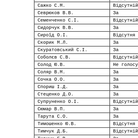
Сажко С.М.
Відсутній
Севрюков В.В.
За
Семенченко С.І.
Відсутній
Сидорчук В.В.
За
Сироїд О.І.
Відсутня
Скорик М.Л.
За
Скуратовський С.І.
За
Соболєв С.В.
Відсутній
Солод Ю.В.
Не голосу
Соляр В.М.
За
Сочка О.О.
За
Спориш І.Д.
За
Стеценко Д.О.
За
Супруненко О.І.
Відсутній
Сюмар В.П.
За
Тарута С.О.
За
Тимошенко Ю.В.
Відсутня
Тимчук Д.Б.
Відсутній