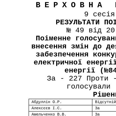
ВЕРХОВНА 
9 сесі
РЕЗУЛЬТАТИ ПО
№ 49 від 20
Поіменне голосуван
внесення змін до де
забезпечення конку
електричної енергі
енергії (№8
За - 227 Проти 
голосували 
Рішен
Абдуллін О.Р.
Відсутній
Алексєєв І.С.
За
Амельченко В.В.
За