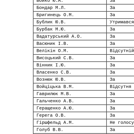
Бойко Ю.А.
За
Бондар М.Л.
За
Бригинець О.М.
За
Бублик Ю.В.
Утримався
Бурбак М.Ю.
За
Вадатурський А.О.
За
Васюник І.В.
За
Велікін О.М.
Відсутній
Висоцький С.В.
За
Вінник І.Ю.
За
Власенко С.В.
За
Вознюк Ю.В.
За
Войціцька В.М.
Відсутня
Гаврилюк М.В.
За
Гальченко А.В.
За
Геращенко А.Ю.
За
Герега О.В.
За
Гіршфельд А.М.
Не голосу
Голуб В.В.
За