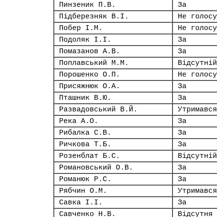
Пинзеник П.В.
За
Підберезняк В.І.
Не голосу
Побер І.М.
Не голосу
Подоляк І.І.
За
Помазанов А.В.
За
Поплавський М.М.
Відсутній
Порошенко О.П.
Не голосу
Присяжнюк О.А.
За
Пташник В.Ю.
За
Развадовський В.Й.
Утримався
Река А.О.
За
Рибалка С.В.
За
Ричкова Т.Б.
За
Розенблат Б.С.
Відсутній
Романовський О.В.
За
Романюк Р.С.
За
Рябчин О.М.
Утримався
Савка І.І.
За
Савченко Н.В.
Відсутня