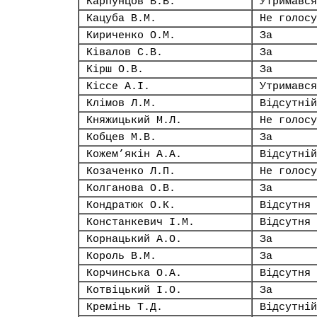
Карпунцов В.В.
Утримався
Кацуба В.М.
Не голосу
Кириченко О.М.
За
Ківалов С.В.
За
Кірш О.В.
За
Кіссе А.І.
Утримався
Клімов Л.М.
Відсутній
Княжицький М.Л.
Не голосу
Кобцев М.В.
За
Кожем’якін А.А.
Відсутній
Козаченко Л.П.
Не голосу
Колганова О.В.
За
Кондратюк О.К.
Відсутня
Констанкевич І.М.
Відсутня
Корнацький А.О.
За
Король В.М.
За
Корчинська О.А.
Відсутня
Котвіцький І.О.
За
Кремінь Т.Д.
Відсутній