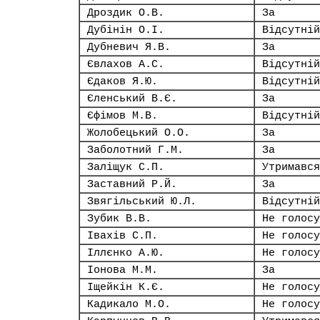
Дроздик О.В.
За
Дубінін О.І.
Відсутній
Дубневич Я.В.
За
Євлахов А.С.
Відсутній
Єдаков Я.Ю.
Відсутній
Єленський В.Є.
За
Єфімов М.В.
Відсутній
Жолобецький О.О.
За
Заболотний Г.М.
За
Заліщук С.П.
Утримався
Заставний Р.Й.
За
Звягільський Ю.Л.
Відсутній
Зубик В.В.
Не голосу
Івахів С.П.
Не голосу
Іллєнко А.Ю.
Не голосу
Іонова М.М.
За
Іщейкін К.Є.
Не голосу
Кадикало М.О.
Не голосу