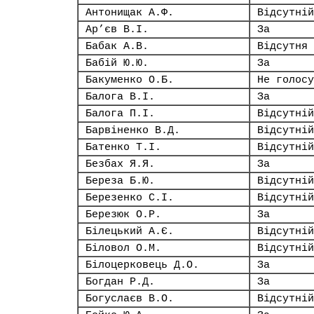
Антонищак А.Ф.
Відсутній
Ар’єв В.І.
За
Бабак А.В.
Відсутня
Бабій Ю.Ю.
За
Бакуменко О.Б.
Не голосу
Балога В.І.
За
Балога П.І.
Відсутній
Барвіненко В.Д.
Відсутній
Батенко Т.І.
Відсутній
Безбах Я.Я.
За
Береза Б.Ю.
Відсутній
Березенко С.І.
Відсутній
Березюк О.Р.
За
Білецький А.Є.
Відсутній
Біловол О.М.
Відсутній
Білоцерковець Д.О.
За
Богдан Р.Д.
За
Богуслаєв В.О.
Відсутній