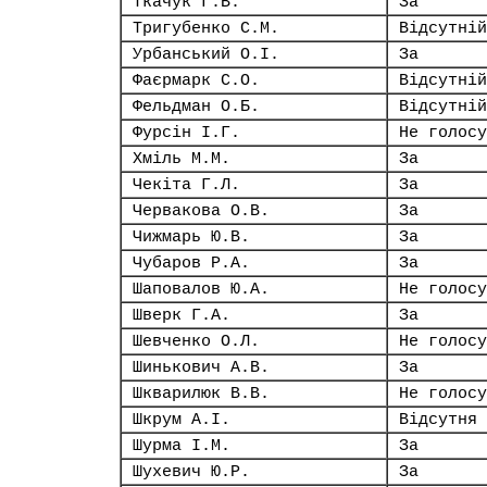
Ткачук Г.В.
За
Тригубенко С.М.
Відсутній
Урбанський О.І.
За
Фаєрмарк С.О.
Відсутній
Фельдман О.Б.
Відсутній
Фурсін І.Г.
Не голосу
Хміль М.М.
За
Чекіта Г.Л.
За
Червакова О.В.
За
Чижмарь Ю.В.
За
Чубаров Р.А.
За
Шаповалов Ю.А.
Не голосу
Шверк Г.А.
За
Шевченко О.Л.
Не голосу
Шинькович А.В.
За
Шкварилюк В.В.
Не голосу
Шкрум А.І.
Відсутня
Шурма І.М.
За
Шухевич Ю.Р.
За