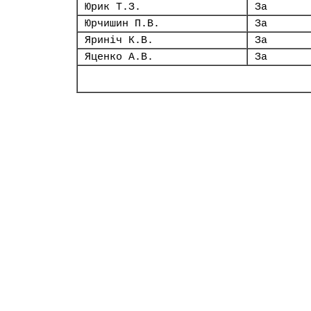
Юрик Т.З.
За
Юрчишин П.В.
За
Яриніч К.В.
За
Яценко А.В.
За