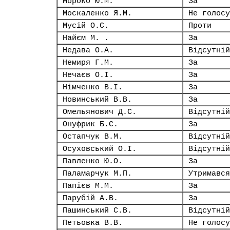
Мороко Ю.М.
За
Москаленко Я.М.
Не голосу
Мусій О.С.
Проти
Найєм М. .
За
Недава О.А.
Відсутній
Немиря Г.М.
За
Нечаєв О.І.
За
Німченко В.І.
За
Новинський В.В.
За
Омельянович Д.С.
Відсутній
Онуфрик Б.С.
За
Остапчук В.М.
Відсутній
Осуховський О.І.
Відсутній
Павленко Ю.О.
За
Паламарчук М.П.
Утримався
Папієв М.М.
За
Парубій А.В.
За
Пашинський С.В.
Відсутній
Петьовка В.В.
Не голосу