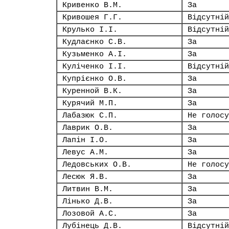
Кривенко В.М.
За
Кривошея Г.Г.
Відсутній
Крулько І.І.
Відсутній
Кудлаєнко С.В.
За
Кузьменко А.І.
За
Куліченко І.І.
Відсутній
Купрієнко О.В.
За
Куренной В.К.
За
Курячий М.П.
За
Лабазюк С.П.
Не голосу
Лаврик О.В.
За
Лапін І.О.
За
Левус А.М.
За
Ледовських О.В.
Не голосу
Лесюк Я.В.
За
Литвин В.М.
За
Лінько Д.В.
За
Лозовой А.С.
За
Лубінець Д.В.
Відсутній