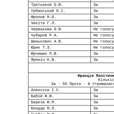
Третьяков О.Ю.
За
Урбанський О.І.
За
Фролов М.О.
За
Чекіта Г.Л.
За
Червакова О.В.
Не голосу
Чубаров Р.А.
Не голосу
Шинькович А.В.
Не голосу
Юрик Т.З.
Не голосу
Юрчишин П.В.
За
Яриніч К.В.
За
Фракція Політич
Кількі
За - 55 Проти - 0 Утрималис
Алексєєв І.С.
За
Бабій Ю.Ю.
За
Береза Ю.М.
За
Бондар М.Л.
За