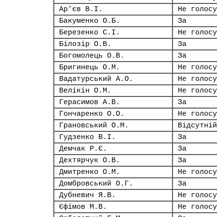
Ар’єв В.І.
Не голосу
Бакуменко О.Б.
За
Березенко С.І.
Не голосу
Білозір О.В.
За
Богомолець О.В.
За
Бригинець О.М.
Не голосу
Вадатурський А.О.
Не голосу
Велікін О.М.
Не голосу
Герасимов А.В.
За
Гончаренко О.О.
Не голосу
Грановський О.М.
Відсутній
Гудзенко В.І.
За
Демчак Р.Є.
За
Дехтярчук О.В.
За
Дмитренко О.М.
Не голосу
Домбровський О.Г.
За
Дубневич Я.В.
Не голосу
Єфімов М.В.
Не голосу