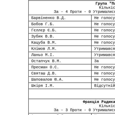
Група "П
Кількі
За - 4 Проти - 0 Утрималис
Барвіненко В.Д.
Не голосу
Бобов Г.Б.
Не голосу
Гєллєр Є.Б.
Не голосу
Зубик В.В.
Не голосу
Кацуба В.М.
Не голосу
Клімов Л.М.
Утримався
Ланьо М.І.
Утримався
Остапчук В.М.
За
Пресман О.С.
Не голосу
Святаш Д.В.
Не голосу
Шаповалов Ю.А.
Не голосу
Шкіря І.М.
Відсутній
Фракція Радик
Кількі
За - 3 Проти - 0 Утрималис