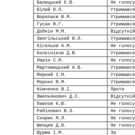
Балицький Є.В.
Не голосу
Білий О.П.
Утримався
Воропаєв Ю.М.
Утримався
Гусак В.Г.
Утримався
Добкін М.М.
Відсутній
Звягільський Ю.Л.
Утримався
Кісельов А.М.
Не голосу
Колєсніков Д.В.
Утримався
Ларін С.М.
Не голосу
Мартовицький А.В.
Утримався
Мирний І.М.
Утримався
Мороко Ю.М.
Утримався
Німченко В.І.
Проти
Омельянович Д.С.
Відсутній
Павлов К.Ю.
Не голосу
Рабінович В.З.
Не голосу
Скорик М.Л.
Не голосу
Шенцев Д.О.
Не голосу
Шурма І.М.
За