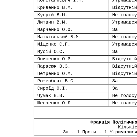
Констанкевич І.М.
Утримався
Кривенко В.М.
Відсутній
Купрій В.М.
Не голосу
Литвин В.М.
Утримався
Марченко О.О.
За
Матківський Б.М.
Не голосу
Міщенко С.Г.
Утримався
Мусій О.С.
За
Онищенко О.Р.
Відсутній
Парасюк В.З.
Відсутній
Петренко О.М.
Відсутній
Розенблат Б.С.
За
Сироїд О.І.
За
Чумак В.В.
Не голосу
Шевченко О.Л.
Не голосу
Фракція Політичн
Кількі
За - 1 Проти - 1 Утрималис