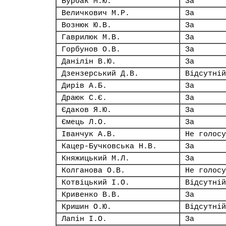
Бурбак М.Ю.
За
Величкович М.Р.
За
Вознюк Ю.В.
За
Гаврилюк М.В.
За
Горбунов О.В.
За
Данілін В.Ю.
За
Дзензерський Д.В.
Відсутній
Дирів А.Б.
За
Драюк С.Є.
За
Єдаков Я.Ю.
За
Ємець Л.О.
За
Іванчук А.В.
Не голосу
Кацер-Бучковська Н.В.
За
Княжицький М.Л.
За
Колганова О.В.
Не голосу
Котвіцький І.О.
Відсутній
Кривенко В.В.
За
Кришин О.Ю.
Відсутній
Лапін І.О.
За