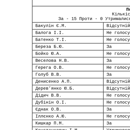
П
Кількі
За - 15 Проти - 0 Утрималис
Бакулін Є.М.
Відсутній
Балога І.І.
Не голосу
Батенко Т.І.
Не голосу
Береза Б.Ю.
За
Бойко Ю.А.
Не голосу
Веселова Н.В.
За
Герега О.В.
Не голосу
Голуб В.В.
За
Денисенко А.П.
Відсутній
Дерев’янко Ю.Б.
Відсутній
Дідич В.В.
Не голосу
Дубінін О.І.
Не голосу
Єднак О.В.
За
Іллєнко А.Ю.
Не голосу
Кишкар П.М.
За