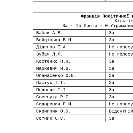
Фракція Політичної 
Кількі
За - 15 Проти - 0 Утримали
Бабак А.В.
За
Войціцька В.М.
За
Діденко І.А.
Не голосу
Зубач Л.Л.
Не голосу
Костенко П.П.
За
Маркевич Я.В.
За
Опанасенко О.В.
За
Пастух Т.Т.
За
Подоляк І.І.
За
Семенуха Р.С.
За
Сидорович Р.М.
Не голосу
Скрипник О.О.
Відсутній
Сотник О.С.
За