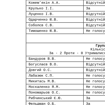
Кожем’якін А.А.
Відсутній
Крулько І.І.
За
Луценко І.В.
Відсутній
Одарченко Ю.В.
Відсутній
Соболєв С.В.
Відсутній
Тимошенко Ю.В.
Не голосу
Груп
Кількі
За - 2 Проти - 0 Утрималис
Бандуров В.В.
Не голосу
Богуслаєв В.О.
Відсутній
Довгий О.С.
Відсутній
Лабазюк С.П.
Не голосу
Микитась М.В.
Не голосу
Москаленко Я.М.
Не голосу
Пономарьов О.С.
Не голосу
Рибчинський Є.Ю.
За
Фельдман О.Б.
За