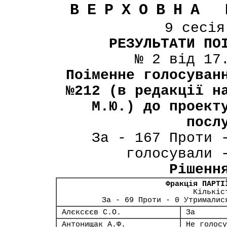
ВЕРХОВНА 
9 сесі
РЕЗУЛЬТАТИ ПО
№ 2 від 17
Поіменне голосуван
№212 (в редакції н
М.Ю.) до проект
посл
За - 167 Проти 
голосували 
Рішенн
Фракція ПАРТІ
Кількіс
За - 69 Проти - 0 Утрималис
Алєксєєв С.О.
За
Антонищак А.Ф.
Не голосу