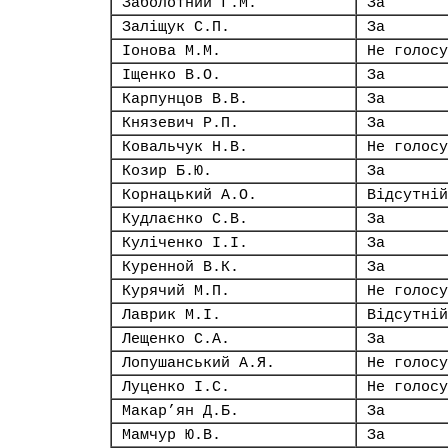
Заболотний Г.М.
За
Заліщук С.П.
За
Іонова М.М.
Не голосу
Іщенко В.О.
За
Карпунцов В.В.
За
Князевич Р.П.
За
Ковальчук Н.В.
Не голосу
Козир Б.Ю.
За
Корнацький А.О.
Відсутній
Кудлаєнко С.В.
За
Куліченко І.І.
За
Куренной В.К.
За
Курячий М.П.
Не голосу
Лаврик М.І.
Відсутній
Лещенко С.А.
За
Лопушанський А.Я.
Не голосу
Луценко І.С.
Не голосу
Макар’ян Д.Б.
За
Мамчур Ю.В.
За