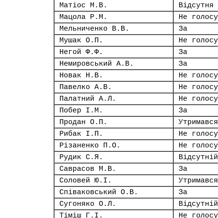
Матіос М.В.
Відсутня
Мацола Р.М.
Не голосу
Мельниченко В.В.
За
Мушак О.П.
Не голосу
Негой Ф.Ф.
За
Немировський А.В.
За
Новак Н.В.
Не голосу
Павелко А.В.
Не голосу
Палатний А.Л.
Не голосу
Побер І.М.
За
Продан О.П.
Утримався
Рибак І.П.
Не голосу
Різаненко П.О.
Не голосу
Рудик С.Я.
Відсутній
Саврасов М.В.
За
Соловей Ю.І.
Утримався
Співаковський О.В.
За
Сугоняко О.Л.
Відсутній
Тіміш Г.І.
Не голосу