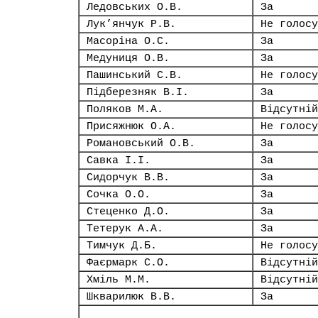
Ледовських О.В.
За
Лук’янчук Р.В.
Не голосу
Масоріна О.С.
За
Медуниця О.В.
За
Пашинський С.В.
Не голосу
Підберезняк В.І.
За
Поляков М.А.
Відсутній
Присяжнюк О.А.
Не голосу
Романовський О.В.
За
Савка І.І.
За
Сидорчук В.В.
За
Сочка О.О.
За
Стеценко Д.О.
За
Тетерук А.А.
За
Тимчук Д.Б.
Не голосу
Фаєрмарк С.О.
Відсутній
Хміль М.М.
Відсутній
Шкварилюк В.В.
За