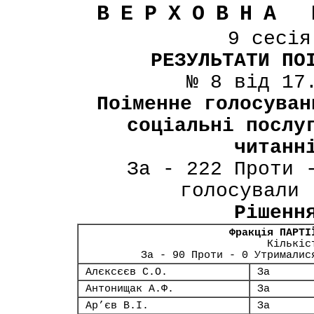
ВЕРХОВНА 
9 сесі
РЕЗУЛЬТАТИ ПО
№ 8 від 17
Поіменне голосуван
соціальні послу
читанн
За - 222 Проти 
голосували 
Рішенн
Фракція ПАРТІ
Кількіс
За - 90 Проти - 0 Утрималис
Алєксєєв С.О.
За
Антонищак А.Ф.
За
Ар’єв В.І.
За