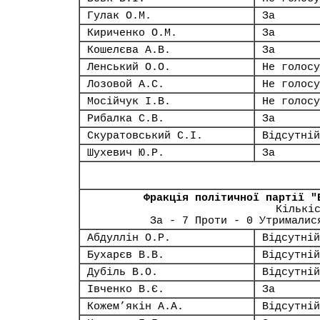
Гулак О.М.
За
Кириченко О.М.
За
Кошелєва А.В.
За
Ленський О.О.
Не голосу
Лозовой А.С.
Не голосу
Мосійчук І.В.
Не голосу
Рибалка С.В.
За
Скуратовський С.І.
Відсутній
Шухевич Ю.Р.
За
Фракція політичної партії "
Кількі
За - 7 Проти - 0 Утрималис
Абдуллін О.Р.
Відсутній
Бухарєв В.В.
Відсутній
Дубіль В.О.
Відсутній
Івченко В.Є.
За
Кожем’якін А.А.
Відсутній