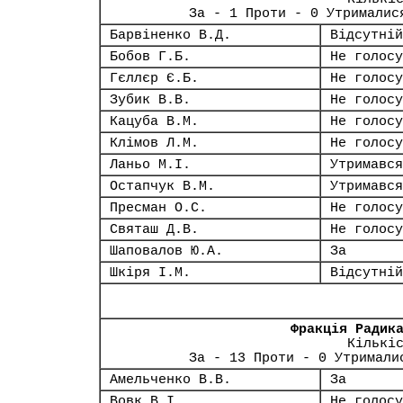
За - 1 Проти - 0 Утрималис
Барвіненко В.Д.
Відсутній
Бобов Г.Б.
Не голосу
Гєллєр Є.Б.
Не голосу
Зубик В.В.
Не голосу
Кацуба В.М.
Не голосу
Клімов Л.М.
Не голосу
Ланьо М.І.
Утримався
Остапчук В.М.
Утримався
Пресман О.С.
Не голосу
Святаш Д.В.
Не голосу
Шаповалов Ю.А.
За
Шкіря І.М.
Відсутній
Фракція Радик
Кількі
За - 13 Проти - 0 Утримали
Амельченко В.В.
За
Вовк В.І.
Не голосу