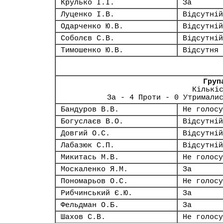
Крулько І.І.
За
Луценко І.В.
Відсутній
Одарченко Ю.В.
Відсутній
Соболєв С.В.
Відсутній
Тимошенко Ю.В.
Відсутня
Груп
Кількі
За - 4 Проти - 0 Утримали
Бандуров В.В.
Не голосу
Богуслаєв В.О.
Відсутній
Довгий О.С.
Відсутній
Лабазюк С.П.
Відсутній
Микитась М.В.
Не голосу
Москаленко Я.М.
За
Пономарьов О.С.
Не голосу
Рибчинський Є.Ю.
За
Фельдман О.Б.
За
Шахов С.В.
Не голосу