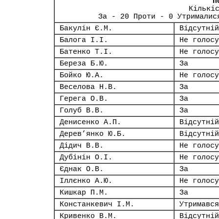
П
Кількі
За - 20 Проти - 0 Утрималис
Бакулін Є.М.
Відсутній
Балога І.І.
Не голосу
Батенко Т.І.
Не голосу
Береза Б.Ю.
За
Бойко Ю.А.
Не голосу
Веселова Н.В.
За
Герега О.В.
За
Голуб В.В.
За
Денисенко А.П.
Відсутній
Дерев’янко Ю.Б.
Відсутній
Дідич В.В.
Не голосу
Дубінін О.І.
Не голосу
Єднак О.В.
За
Іллєнко А.Ю.
Не голосу
Кишкар П.М.
За
Констанкевич І.М.
Утримався
Кривенко В.М.
Відсутній