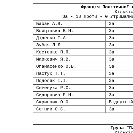
Фракція Політичної 
Кількі
За - 18 Проти - 0 Утримали
Бабак А.В.
За
Войціцька В.М.
За
Діденко І.А.
За
Зубач Л.Л.
За
Костенко П.П.
За
Маркевич Я.В.
За
Опанасенко О.В.
За
Пастух Т.Т.
За
Подоляк І.І.
За
Семенуха Р.С.
За
Сидорович Р.М.
За
Скрипник О.О.
Відсутній
Сотник О.С.
За
Група "П
Кількі