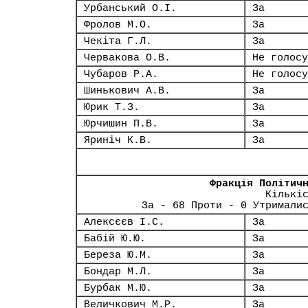
Урбанський О.І.
За
Фролов М.О.
За
Чекіта Г.Л.
За
Червакова О.В.
Не голосу
Чубаров Р.А.
Не голосу
Шинькович А.В.
За
Юрик Т.З.
За
Юрчишин П.В.
За
Яриніч К.В.
За
Фракція Політич
Кількі
За - 68 Проти - 0 Утримали
Алексєєв І.С.
За
Бабій Ю.Ю.
За
Береза Ю.М.
За
Бондар М.Л.
За
Бурбак М.Ю.
За
Величкович М.Р.
За