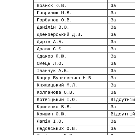
Вознюк Ю.В.
За
Гаврилюк М.В.
За
Горбунов О.В.
За
Данілін В.Ю.
За
Дзензерський Д.В.
За
Дирів А.Б.
За
Драюк С.Є.
За
Єдаков Я.Ю.
За
Ємець Л.О.
За
Іванчук А.В.
За
Кацер-Бучковська Н.В.
За
Княжицький М.Л.
За
Колганова О.В.
За
Котвіцький І.О.
Відсутній
Кривенко В.В.
За
Кришин О.Ю.
Відсутній
Лапін І.О.
За
Ледовських О.В.
За