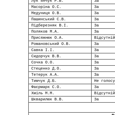
Лук’янчук Р.В.
За
Масоріна О.С.
За
Медуниця О.В.
За
Пашинський С.В.
За
Підберезняк В.І.
За
Поляков М.А.
За
Присяжнюк О.А.
Відсутній
Романовський О.В.
За
Савка І.І.
За
Сидорчук В.В.
За
Сочка О.О.
За
Стеценко Д.О.
За
Тетерук А.А.
За
Тимчук Д.Б.
Не голосу
Фаєрмарк С.О.
За
Хміль М.М.
Відсутній
Шкварилюк В.В.
За