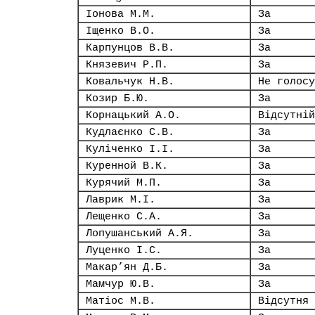
Іонова М.М.
За
Іщенко В.О.
За
Карпунцов В.В.
За
Князевич Р.П.
За
Ковальчук Н.В.
Не голосу
Козир Б.Ю.
За
Корнацький А.О.
Відсутній
Кудлаєнко С.В.
За
Куліченко І.І.
За
Куренной В.К.
За
Курячий М.П.
За
Лаврик М.І.
За
Лещенко С.А.
За
Лопушанський А.Я.
За
Луценко І.С.
За
Макар’ян Д.Б.
За
Мамчур Ю.В.
За
Матіос М.В.
Відсутня