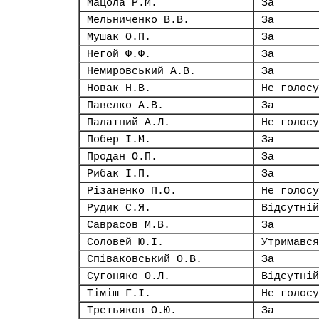
Мацола Р.М.
За
Мельниченко В.В.
За
Мушак О.П.
За
Негой Ф.Ф.
За
Немировський А.В.
За
Новак Н.В.
Не голосу
Павелко А.В.
За
Палатний А.Л.
Не голосу
Побер І.М.
За
Продан О.П.
За
Рибак І.П.
За
Різаненко П.О.
Не голосу
Рудик С.Я.
Відсутній
Саврасов М.В.
За
Соловей Ю.І.
Утримався
Співаковський О.В.
За
Сугоняко О.Л.
Відсутній
Тіміш Г.І.
Не голосу
Третьяков О.Ю.
За