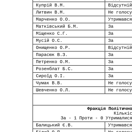
Купрій В.М.
Відсутній
Литвин В.М.
Не голосу
Марченко О.О.
Утримався
Матківський Б.М.
За
Міщенко С.Г.
За
Мусій О.С.
За
Онищенко О.Р.
Відсутній
Парасюк В.З.
За
Петренко О.М.
За
Розенблат Б.С.
За
Сироїд О.І.
За
Чумак В.В.
Не голосу
Шевченко О.Л.
Не голосу
Фракція Політичн
Кількі
За - 1 Проти - 0 Утрималис
Балицький Є.В.
Утримався