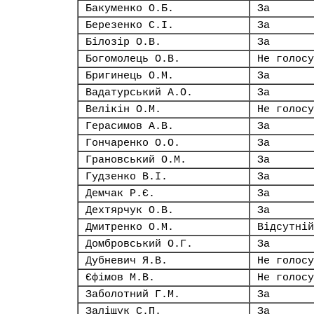
Бакуменко О.Б.
За
Березенко С.І.
За
Білозір О.В.
За
Богомолець О.В.
Не голосу
Бригинець О.М.
За
Вадатурський А.О.
За
Велікін О.М.
Не голосу
Герасимов А.В.
За
Гончаренко О.О.
За
Грановський О.М.
За
Гудзенко В.І.
За
Демчак Р.Є.
За
Дехтярчук О.В.
За
Дмитренко О.М.
Відсутній
Домбровський О.Г.
За
Дубневич Я.В.
Не голосу
Єфімов М.В.
Не голосу
Заболотний Г.М.
За
Заліщук С.П.
За