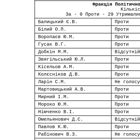
Фракція Політичн
Кількі
За - 0 Проти - 29 Утримали
Балицький Є.В.
Проти
Білий О.П.
Проти
Воропаєв Ю.М.
Проти
Гусак В.Г.
Проти
Добкін М.М.
Відсутній
Звягільський Ю.Л.
Проти
Кісельов А.М.
Проти
Колєсніков Д.В.
Проти
Ларін С.М.
Не голосу
Мартовицький А.В.
Проти
Мирний І.М.
Проти
Мороко Ю.М.
Проти
Німченко В.І.
Проти
Омельянович Д.С.
Відсутній
Павлов К.Ю.
Проти
Рабінович В.З.
Не голосу