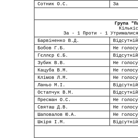
Сотник О.С.
За
Група "П
Кількі
За - 1 Проти - 1 Утрималис
Барвіненко В.Д.
Відсутній
Бобов Г.Б.
Не голосу
Гєллєр Є.Б.
Відсутній
Зубик В.В.
Не голосу
Кацуба В.М.
Не голосу
Клімов Л.М.
Не голосу
Ланьо М.І.
Відсутній
Остапчук В.М.
Відсутній
Пресман О.С.
Не голосу
Святаш Д.В.
Не голосу
Шаповалов Ю.А.
Не голосу
Шкіря І.М.
Відсутній