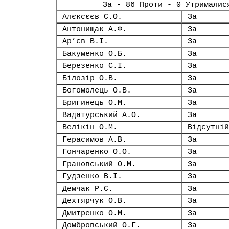
За - 86 Проти - 0 Утрималис
Алєксєєв С.О.
За
Антонищак А.Ф.
За
Ар’єв В.І.
За
Бакуменко О.Б.
За
Березенко С.І.
За
Білозір О.В.
За
Богомолець О.В.
За
Бригинець О.М.
За
Вадатурський А.О.
За
Велікін О.М.
Відсутній
Герасимов А.В.
За
Гончаренко О.О.
За
Грановський О.М.
За
Гудзенко В.І.
За
Демчак Р.Є.
За
Дехтярчук О.В.
За
Дмитренко О.М.
За
Домбровський О.Г.
За