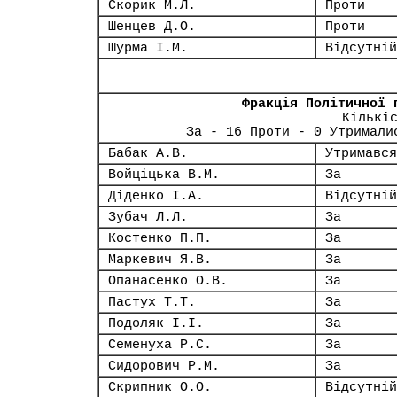
Скорик М.Л.
Проти
Шенцев Д.О.
Проти
Шурма І.М.
Відсутній
Фракція Політичної 
Кількі
За - 16 Проти - 0 Утримали
Бабак А.В.
Утримався
Войціцька В.М.
За
Діденко І.А.
Відсутній
Зубач Л.Л.
За
Костенко П.П.
За
Маркевич Я.В.
За
Опанасенко О.В.
За
Пастух Т.Т.
За
Подоляк І.І.
За
Семенуха Р.С.
За
Сидорович Р.М.
За
Скрипник О.О.
Відсутній