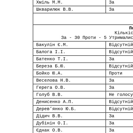
Хміль М.М.
За
Шкварилюк В.В.
За
П
Кількі
За - 30 Проти - 5 Утримали
Бакулін Є.М.
Відсутній
Балога І.І.
Відсутній
Батенко Т.І.
За
Береза Б.Ю.
Відсутній
Бойко Ю.А.
Проти
Веселова Н.В.
За
Герега О.В.
За
Голуб В.В.
Не голосу
Денисенко А.П.
Відсутній
Дерев’янко Ю.Б.
Відсутній
Дідич В.В.
За
Дубінін О.І.
За
Єднак О.В.
За