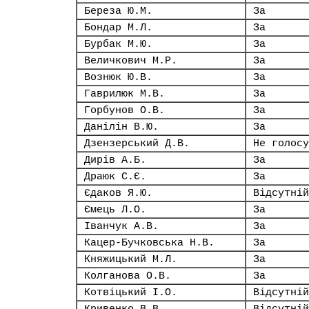
Береза Ю.М.
За
Бондар М.Л.
За
Бурбак М.Ю.
За
Величкович М.Р.
За
Вознюк Ю.В.
За
Гаврилюк М.В.
За
Горбунов О.В.
За
Данілін В.Ю.
За
Дзензерський Д.В.
Не голосу
Дирів А.Б.
За
Драюк С.Є.
За
Єдаков Я.Ю.
Відсутній
Ємець Л.О.
За
Іванчук А.В.
За
Кацер-Бучковська Н.В.
За
Княжицький М.Л.
За
Колганова О.В.
За
Котвіцький І.О.
Відсутній