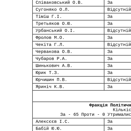
Співаковський О.В.
За
Сугоняко О.Л.
Відсутній
Тіміш Г.І.
За
Третьяков О.Ю.
За
Урбанський О.І.
Відсутній
Фролов М.О.
За
Чекіта Г.Л.
Відсутній
Червакова О.В.
За
Чубаров Р.А.
За
Шинькович А.В.
За
Юрик Т.З.
За
Юрчишин П.В.
Відсутній
Яриніч К.В.
За
Фракція Політич
Кількі
За - 65 Проти - 0 Утримали
Алексєєв І.С.
За
Бабій Ю.Ю.
За