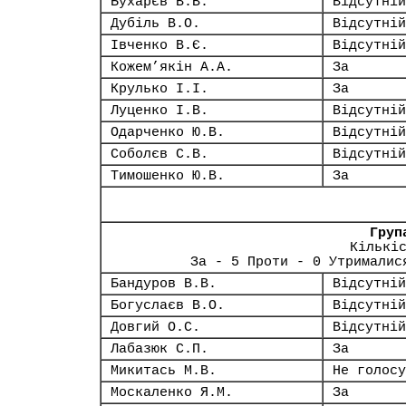
Бухарєв В.В.
Відсутній
Дубіль В.О.
Відсутній
Івченко В.Є.
Відсутній
Кожем’якін А.А.
За
Крулько І.І.
За
Луценко І.В.
Відсутній
Одарченко Ю.В.
Відсутній
Соболєв С.В.
Відсутній
Тимошенко Ю.В.
За
Груп
Кількі
За - 5 Проти - 0 Утрималис
Бандуров В.В.
Відсутній
Богуслаєв В.О.
Відсутній
Довгий О.С.
Відсутній
Лабазюк С.П.
За
Микитась М.В.
Не голосу
Москаленко Я.М.
За