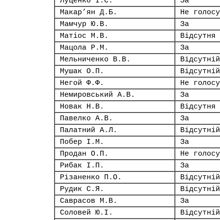
Луценко І.С.
За
Макар’ян Д.Б.
Не голосу
Мамчур Ю.В.
За
Матіос М.В.
Відсутня
Мацола Р.М.
За
Мельниченко В.В.
Відсутній
Мушак О.П.
Відсутній
Негой Ф.Ф.
Не голосу
Немировський А.В.
За
Новак Н.В.
Відсутня
Павелко А.В.
За
Палатний А.Л.
Відсутній
Побер І.М.
За
Продан О.П.
Не голосу
Рибак І.П.
За
Різаненко П.О.
Відсутній
Рудик С.Я.
Відсутній
Саврасов М.В.
За
Соловей Ю.І.
Відсутній