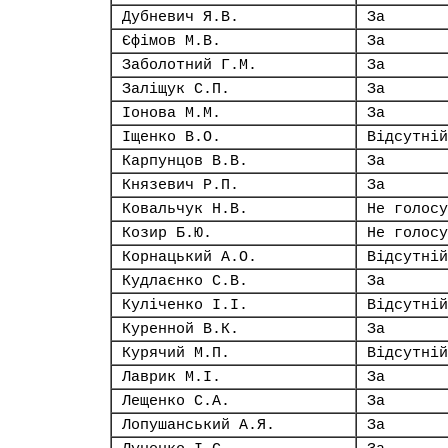
Дубневич Я.В.
За
Єфімов М.В.
За
Заболотний Г.М.
За
Заліщук С.П.
За
Іонова М.М.
За
Іщенко В.О.
Відсутній
Карпунцов В.В.
За
Князевич Р.П.
За
Ковальчук Н.В.
Не голосу
Козир Б.Ю.
Не голосу
Корнацький А.О.
Відсутній
Кудлаєнко С.В.
За
Куліченко І.І.
Відсутній
Куренной В.К.
За
Курячий М.П.
Відсутній
Лаврик М.І.
За
Лещенко С.А.
За
Лопушанський А.Я.
За