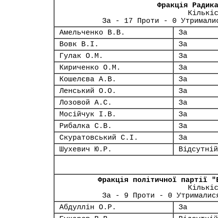
Фракція Радик
Кількі
За - 17 Проти - 0 Утримали
Амельченко В.В.
За
Вовк В.І.
За
Гулак О.М.
За
Кириченко О.М.
За
Кошелєва А.В.
За
Ленський О.О.
За
Лозовой А.С.
За
Мосійчук І.В.
За
Рибалка С.В.
За
Скуратовський С.І.
За
Шухевич Ю.Р.
Відсутній
Фракція політичної партії "
Кількі
За - 9 Проти - 0 Утрималис
Абдуллін О.Р.
За