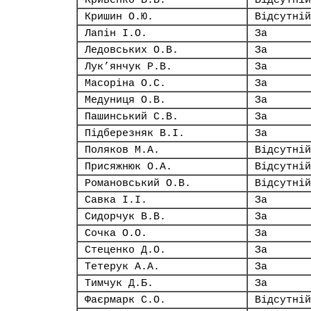
Кривенко В.В.
Відсутній
Кришин О.Ю.
Відсутній
Лапін І.О.
За
Ледовських О.В.
За
Лук’янчук Р.В.
За
Масоріна О.С.
За
Медуниця О.В.
За
Пашинський С.В.
За
Підберезняк В.І.
За
Поляков М.А.
Відсутній
Присяжнюк О.А.
Відсутній
Романовський О.В.
Відсутній
Савка І.І.
За
Сидорчук В.В.
За
Сочка О.О.
За
Стеценко Д.О.
За
Тетерук А.А.
За
Тимчук Д.Б.
За
Фаєрмарк С.О.
Відсутній