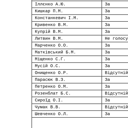
Іллєнко А.Ю.
За
Кишкар П.М.
За
Констанкевич І.М.
За
Кривенко В.М.
За
Купрій В.М.
За
Литвин В.М.
Не голосу
Марченко О.О.
За
Матківський Б.М.
За
Міщенко С.Г.
За
Мусій О.С.
За
Онищенко О.Р.
Відсутній
Парасюк В.З.
За
Петренко О.М.
За
Розенблат Б.С.
Відсутній
Сироїд О.І.
За
Чумак В.В.
Відсутній
Шевченко О.Л.
За