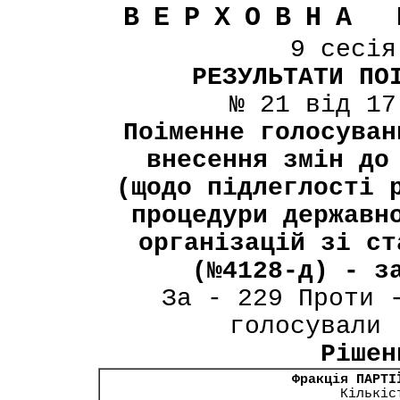
ВЕРХОВНА 
9 сесі
РЕЗУЛЬТАТИ ПО
№ 21 від 17
Поіменне голосуван
внесення змін до
(щодо підлеглості 
процедури державн
організацій зі ст
(№4128-д) - з
За - 229 Проти 
голосували 
Рішен
Фракція ПАРТІ
Кількіс