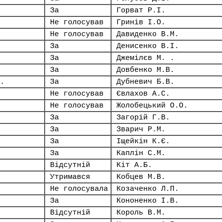
За
Горват Р.І.
Не голосував
Гринів І.О.
Не голосував
Давиденко В.М.
За
Денисенко В.І.
За
Джемілєв М. .
За
Довбенко М.В.
.
За
Дубневич Б.В.
Не голосував
Євлахов А.С.
Не голосував
Жолобецький О.О.
За
Загорій Г.В.
За
Зварич Р.М.
За
Іщейкін К.Є.
За
Каплін С.М.
Відсутній
Кіт А.Б.
Утримався
Кобцев М.В.
Не голосувала
Козаченко Л.П.
За
Кононенко І.В.
Відсутній
Король В.М.