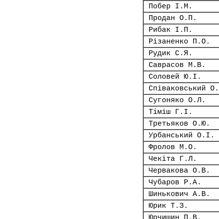
Побер І.М.
Продан О.П.
Рибак І.П.
Різаненко П.О.
Рудик С.Я.
Саврасов М.В.
Соловей Ю.І.
Співаковський О.
Сугоняко О.Л.
Тіміш Г.І.
Третьяков О.Ю.
Урбанський О.І.
Фролов М.О.
Чекіта Г.Л.
Червакова О.В.
Чубаров Р.А.
Шинькович А.В.
Юрик Т.З.
Юрчишин П.В.