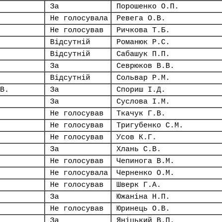
За
Порошенко О.П.
Не голосувала
Ревега О.В.
Не голосував
Ричкова Т.Б.
Відсутній
Романюк Р.С.
Відсутній
Сабашук П.П.
За
Севрюков В.В.
Відсутній
Сольвар Р.М.
В.
За
Спориш І.Д.
За
Суслова І.М.
Не голосував
Ткачук Г.В.
Не голосував
Тригубенко С.М.
Не голосував
Усов К.Г.
За
Хлань С.В.
Не голосував
Чепинога В.М.
Не голосувала
Черненко О.М.
Не голосував
Шверк Г.А.
За
Южаніна Н.П.
Не голосував
Юринець О.В.
За
Яніцький В.П.