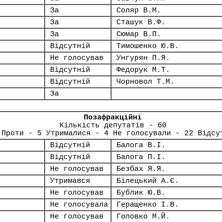
За
Соляр В.М.
За
Сташук В.Ф.
За
Сюмар В.П.
Відсутній
Тимошенко Ю.В.
Не голосував
Унгурян П.Я.
Відсутній
Федорук М.Т.
Відсутній
Чорновол Т.М.
За
Позафракційні
Кількість депутатів - 60
 Проти - 5 Утрималися - 4 Не голосували - 22 Відсу
Відсутній
Балога В.І.
Відсутній
Балога П.І.
Не голосував
Безбах Я.Я.
Утримався
Білецький А.Є.
Не голосував
Бублик Ю.В.
Не голосувала
Геращенко І.В.
Не голосував
Головко М.Й.