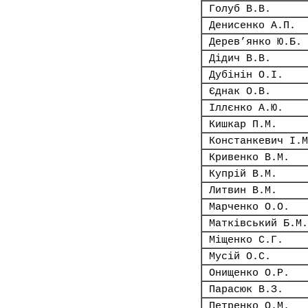
Голуб В.В.
Денисенко А.П.
Дерев’янко Ю.Б.
Дідич В.В.
Дубінін О.І.
Єднак О.В.
Іллєнко А.Ю.
Кишкар П.М.
Констанкевич І.М
Кривенко В.М.
Купрій В.М.
Литвин В.М.
Марченко О.О.
Матківський Б.М.
Міщенко С.Г.
Мусій О.С.
Онищенко О.Р.
Парасюк В.З.
Петренко О.М.