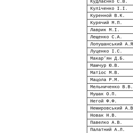
Кудлаєнко С.В.
Куліченко І.І.
Куренной В.К.
Курячий М.П.
Лаврик М.І.
Лещенко С.А.
Лопушанський А.Я
Луценко І.С.
Макар’ян Д.Б.
Мамчур Ю.В.
Матіос М.В.
Мацола Р.М.
Мельниченко В.В.
Мушак О.П.
Негой Ф.Ф.
Немировський А.В
Новак Н.В.
Павелко А.В.
Палатний А.Л.