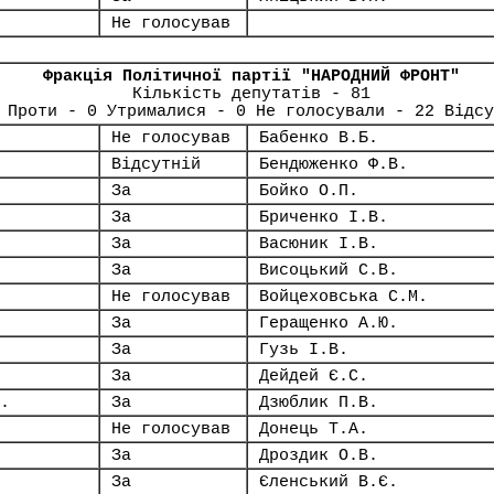
Не голосував
Фракція Політичної партії "НАРОДНИЙ ФРОНТ"
Кількість депутатів - 81
 Проти - 0 Утрималися - 0 Не голосували - 22 Відсу
Не голосував
Бабенко В.Б.
Відсутній
Бендюженко Ф.В.
За
Бойко О.П.
За
Бриченко І.В.
За
Васюник І.В.
За
Висоцький С.В.
Не голосував
Войцеховська С.М.
За
Геращенко А.Ю.
За
Гузь І.В.
За
Дейдей Є.С.
.
За
Дзюблик П.В.
Не голосував
Донець Т.А.
За
Дроздик О.В.
За
Єленський В.Є.