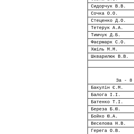
Сидорчук В.В.
Сочка О.О.
Стеценко Д.О.
Тетерук А.А.
Тимчук Д.Б.
Фаєрмарк С.О.
Хміль М.М.
Шкварилюк В.В.
За - 8
Бакулін Є.М.
Балога І.І.
Батенко Т.І.
Береза Б.Ю.
Бойко Ю.А.
Веселова Н.В.
Герега О.В.