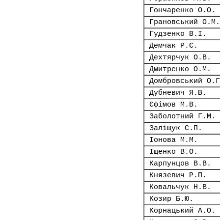
Гончаренко О.О.
Грановський О.М.
Гудзенко В.І.
Демчак Р.Є.
Дехтярчук О.В.
Дмитренко О.М.
Домбровський О.Г
Дубневич Я.В.
Єфімов М.В.
Заболотний Г.М.
Заліщук С.П.
Іонова М.М.
Іщенко В.О.
Карпунцов В.В.
Князевич Р.П.
Ковальчук Н.В.
Козир Б.Ю.
Корнацький А.О.