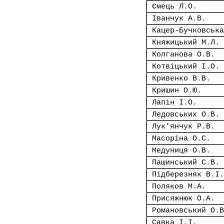
Ємець Л.О.
Іванчук А.В.
Кацер-Бучковська
Княжицький М.Л.
Колганова О.В.
Котвіцький І.О.
Кривенко В.В.
Кришин О.Ю.
Лапін І.О.
Ледовських О.В.
Лук’янчук Р.В.
Масоріна О.С.
Медуниця О.В.
Пашинський С.В.
Підберезняк В.І.
Поляков М.А.
Присяжнюк О.А.
Романовський О.В
Савка І.І.