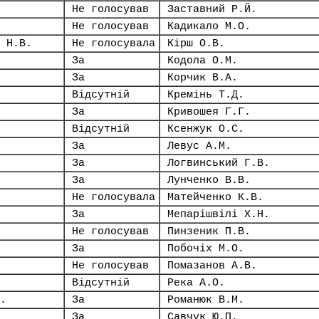
Не голосував
Заставний Р.Й.
Не голосував
Кадикало М.О.
 Н.В.
Не голосувала
Кірш О.В.
За
Кодола О.М.
За
Корчик В.А.
Відсутній
Кремінь Т.Д.
За
Кривошея Г.Г.
Відсутній
Ксенжук О.С.
За
Левус А.М.
За
Логвинський Г.В.
За
Лунченко В.В.
Не голосувала
Матейченко К.В.
За
Мепарішвілі Х.Н.
Не голосував
Пинзеник П.В.
За
Побочіх М.О.
Не голосував
Помазанов А.В.
Відсутній
Река А.О.
.
За
Романюк В.М.
За
Савчук Ю.П.