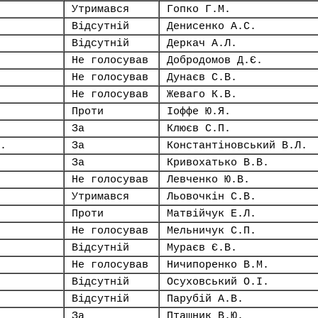
Утримався
Гопко Г.М.
Відсутній
Денисенко А.С.
Відсутній
Деркач А.Л.
Не голосував
Добродомов Д.Є.
Не голосував
Дунаєв С.В.
Не голосував
Жеваго К.В.
Проти
Іоффе Ю.Я.
За
Клюєв С.П.
.
За
Константіновський В.Л.
За
Кривохатько В.В.
Не голосував
Левченко Ю.В.
Утримався
Льовочкін С.В.
Проти
Матвійчук Е.Л.
Не голосував
Мельничук С.П.
Відсутній
Мураєв Є.В.
Не голосував
Ничипоренко В.М.
Відсутній
Осуховський О.І.
Відсутній
Парубій А.В.
За
Пташник В.Ю.