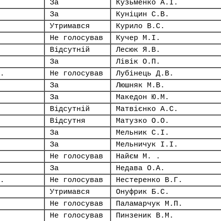
За
Кузьменко А.І.
За
Куніцин С.В.
Утримався
Курило В.С.
Не голосував
Кучер М.І.
Відсутній
Лесюк Я.В.
За
Лівік О.П.
.
Не голосував
Лубінець Д.В.
За
Люшняк М.В.
За
Македон Ю.М.
Відсутній
Матвієнко А.С.
Відсутня
Матузко О.О.
За
Мельник С.І.
За
Мельничук І.І.
Не голосував
Найєм М. .
За
Недава О.А.
.
Не голосував
Нестеренко В.Г.
Утримався
Онуфрик Б.С.
Не голосував
Паламарчук М.П.
Не голосував
Пинзеник В.М.