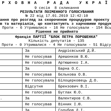
ЕРХОВНА РАДА УКРА
9 сесія 8 скликання
РЕЗУЛЬТАТИ ПОІМЕННОГО ГОЛОСУВАННЯ
№ 22 від 17.01.2019 12:42:10
ання про розгляд за скороченою процедурою проекту
в та матеріалів, що контактують з харчовими проду
 Проти - 6 Утрималися - 16 Не голосували - 154 Вс
Рішення не прийнято
Фракція ПАРТІЇ "БЛОК ПЕТРА ПОРОШЕНКА"
Кількість депутатів - 135
 Проти - 0 Утрималися - 4 Не голосували - 51 Відсу
За
Андрієвський Д.Й.
Не голосував
Арешонков В.Ю.
Не голосував
Артюшенко І.А.
За
Барна О.С.
Не голосував
Бєлькова О.В.
Не голосувала
Білоцерковець Д.О.
Відсутня
Брензович В.І.
Не голосував
Буглак Ю.О.
.
За
Валентиров С.В.
Не голосував
Вінник І.Ю.
За
Голубов Д.І.