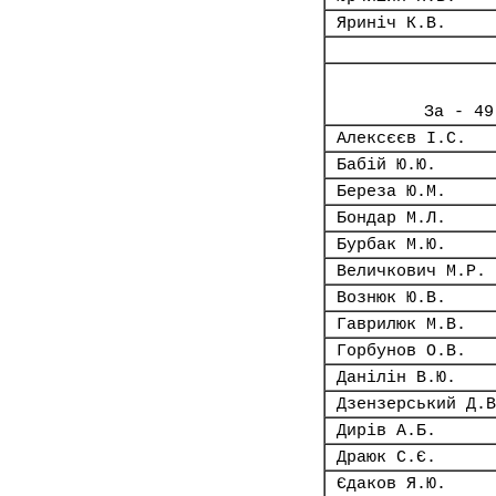
Яриніч К.В.
За - 49
Алексєєв І.С.
Бабій Ю.Ю.
Береза Ю.М.
Бондар М.Л.
Бурбак М.Ю.
Величкович М.Р.
Вознюк Ю.В.
Гаврилюк М.В.
Горбунов О.В.
Данілін В.Ю.
Дзензерський Д.В
Дирів А.Б.
Драюк С.Є.
Єдаков Я.Ю.