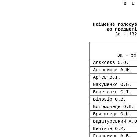
В
Поіменне голосув
до предметі
За - 132
За - 55
Алєксєєв С.О.
Антонищак А.Ф.
Ар’єв В.І.
Бакуменко О.Б.
Березенко С.І.
Білозір О.В.
Богомолець О.В.
Бригинець О.М.
Вадатурський А.О
Велікін О.М.
Герасимов А.В.