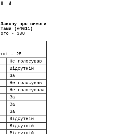
ЇНИ
 Закону про вимоги
ктами (№4611)
ього - 308
тні - 25
Не голосував
Відсутній
За
Не голосував
Не голосувала
За
За
За
Відсутній
Відсутній
Відсутній