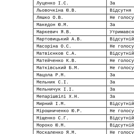
Луценко І.С.
За
Льовочкіна Ю.В.
Відсутня
Ляшко О.В.
Не голосу
Македон Ю.М.
За
Маркевич Я.В.
Утримався
Мартовицький А.В.
Відсутній
Масоріна О.С.
Не голосу
Матвієнков С.А.
Відсутній
Матейченко К.В.
Не голосу
Матківський Б.М.
Не голосу
Мацола Р.М.
За
Мельник С.І.
За
Мельничук І.І.
За
Мепарішвілі Х.Н.
За
Мирний І.М.
Відсутній
Мірошниченко Ю.Р.
Не голосу
Міщенко С.Г.
Відсутній
Мороко Ю.М.
Відсутній
Москаленко Я.М.
Не голосу