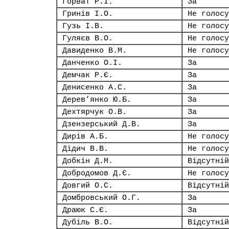
Горват Р.І.
За
Гринів І.О.
Не голосу
Гузь І.В.
Не голосу
Гуляєв В.О.
Не голосу
Давиденко В.М.
Не голосу
Данченко О.І.
За
Демчак Р.Є.
За
Денисенко А.С.
За
Дерев’янко Ю.Б.
За
Дехтярчук О.В.
За
Дзензерський Д.В.
За
Дирів А.Б.
Не голосу
Дідич В.В.
Не голосу
Добкін Д.М.
Відсутній
Добродомов Д.Є.
Не голосу
Довгий О.С.
Відсутній
Домбровський О.Г.
За
Драюк С.Є.
За
Дубіль В.О.
Відсутній