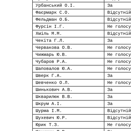
Урбанський О.І.
За
Фаєрмарк С.О.
Відсутній
Фельдман О.Б.
Відсутній
Фурсін І.Г.
Не голосу
Хміль М.М.
Відсутній
Чекіта Г.Л.
За
Червакова О.В.
Не голосу
Чижмарь Ю.В.
Не голосу
Чубаров Р.А.
Не голосу
Шаповалов Ю.А.
Не голосу
Шверк Г.А.
За
Шевченко О.Л.
Не голосу
Шинькович А.В.
За
Шкварилюк В.В.
За
Шкрум А.І.
За
Шурма І.М.
Відсутній
Шухевич Ю.Р.
Відсутній
Юрик Т.З.
Не голосу