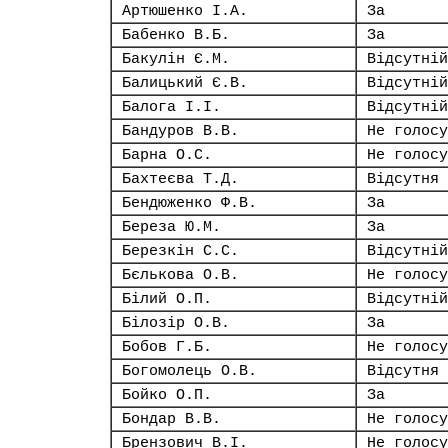
Артюшенко І.А.
За
Бабенко В.Б.
За
Бакулін Є.М.
Відсутній
Балицький Є.В.
Відсутній
Балога І.І.
Відсутній
Бандуров В.В.
Не голосу
Барна О.С.
Не голосу
Бахтеєва Т.Д.
Відсутня
Бендюженко Ф.В.
За
Береза Ю.М.
За
Березкін С.С.
Відсутній
Бєлькова О.В.
Не голосу
Білий О.П.
Відсутній
Білозір О.В.
За
Бобов Г.Б.
Не голосу
Богомолець О.В.
Відсутня
Бойко О.П.
За
Бондар В.В.
Не голосу
Брензович В.І.
Не голосу