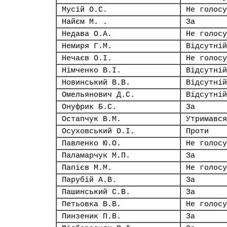
Мусій О.С.
Не голосу
Найєм М. .
За
Недава О.А.
Не голосу
Немиря Г.М.
Відсутній
Нечаєв О.І.
Не голосу
Німченко В.І.
Відсутній
Новинський В.В.
Відсутній
Омельянович Д.С.
Відсутній
Онуфрик Б.С.
За
Остапчук В.М.
Утримався
Осуховський О.І.
Проти
Павленко Ю.О.
Не голосу
Паламарчук М.П.
За
Папієв М.М.
Не голосу
Парубій А.В.
За
Пашинський С.В.
За
Петьовка В.В.
Не голосу
Пинзеник П.В.
За