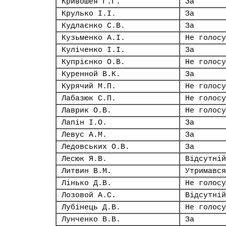
Кривошея Г.Г.
За
Крулько І.І.
За
Кудлаєнко С.В.
За
Кузьменко А.І.
Не голосу
Куліченко І.І.
За
Купрієнко О.В.
Не голосу
Куренной В.К.
За
Курячий М.П.
Не голосу
Лабазюк С.П.
Не голосу
Лаврик О.В.
Не голосу
Лапін І.О.
За
Левус А.М.
За
Ледовських О.В.
За
Лесюк Я.В.
Відсутній
Литвин В.М.
Утримався
Лінько Д.В.
Не голосу
Лозовой А.С.
Відсутній
Лубінець Д.В.
Не голосу
Лунченко В.В.
За