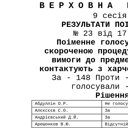
ВЕРХОВНА 
9 сесі
РЕЗУЛЬТАТИ ПО
№ 23 від 17
Поіменне голос
скороченою процед
вимоги до предм
контактують з харч
За - 148 Проти 
голосували 
Рішенн
Абдуллін О.Р.
Не голосу
Алєксєєв С.О.
За
Андрієвський Д.Й.
За
Арешонков В.Ю.
Відсутній