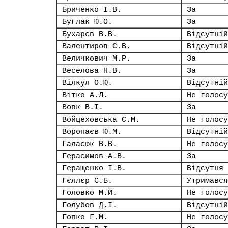
Бриченко І.В.
За
Буглак Ю.О.
За
Бухарєв В.В.
Відсутній
Валентиров С.В.
Відсутній
Величкович М.Р.
За
Веселова Н.В.
За
Вілкул О.Ю.
Відсутній
Вітко А.Л.
Не голосу
Вовк В.І.
За
Войцеховська С.М.
Не голосу
Воропаєв Ю.М.
Відсутній
Галасюк В.В.
Не голосу
Герасимов А.В.
За
Геращенко І.В.
Відсутня
Гєллєр Є.Б.
Утримався
Головко М.Й.
Не голосу
Голубов Д.І.
Відсутній
Гопко Г.М.
Не голосу