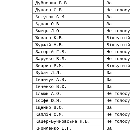
Дубневич Б.В.
За
Дунаєв С.В.
Не голосу
Євтушок С.М.
За
Єднак О.В.
За
Ємець Л.О.
Не голосу
Жеваго К.В.
Відсутній
Журжій А.В.
Відсутній
Загорій Г.В.
Не голосу
Заружко В.Л.
Не голосу
Зварич Р.М.
Відсутній
Зубач Л.Л.
За
Іванчук А.В.
За
Івченко В.Є.
За
Ільюк А.О.
Не голосу
Іоффе Ю.Я.
Не голосу
Іщенко В.О.
За
Каплін С.М.
Не голосу
Кацер-Бучковська Н.В.
Не голосу
Кириленко І.Г.
За