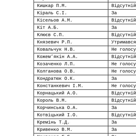
Кишкар П.М.
Відсутній
Кіраль С.І.
За
Кісельов А.М.
Відсутній
Кіт А.Б.
За
Клюєв С.П.
Відсутній
Князевич Р.П.
Утримався
Ковальчук Н.В.
Не голосу
Кожем’якін А.А.
Відсутній
Козаченко Л.П.
Не голосу
Колганова О.В.
Не голосу
Кондратюк О.К.
За
Констанкевич І.М.
Не голосу
Корнацький А.О.
Відсутній
Король В.М.
Відсутній
Корчинська О.А.
За
Котвіцький І.О.
Відсутній
Кремінь Т.Д.
За
Кривенко В.М.
За