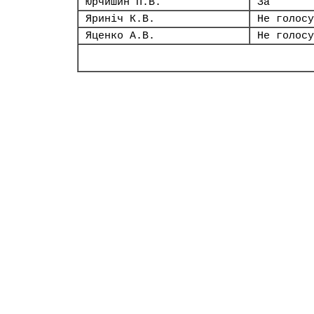
Юрчишин П.В.
За
Яриніч К.В.
Не голосу
Яценко А.В.
Не голосу