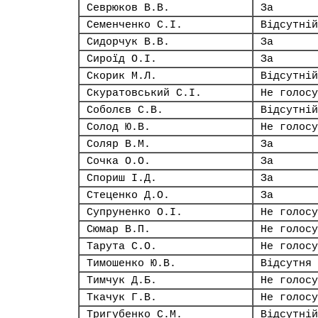
Севрюков В.В.
За
Семенченко С.І.
Відсутній
Сидорчук В.В.
За
Сироїд О.І.
За
Скорик М.Л.
Відсутній
Скуратовський С.І.
Не голосу
Соболєв С.В.
Відсутній
Солод Ю.В.
Не голосу
Соляр В.М.
За
Сочка О.О.
За
Спориш І.Д.
За
Стеценко Д.О.
За
Супруненко О.І.
Не голосу
Сюмар В.П.
Не голосу
Тарута С.О.
Не голосу
Тимошенко Ю.В.
Відсутня
Тимчук Д.Б.
Не голосу
Ткачук Г.В.
Не голосу
Тригубенко С.М.
Відсутній