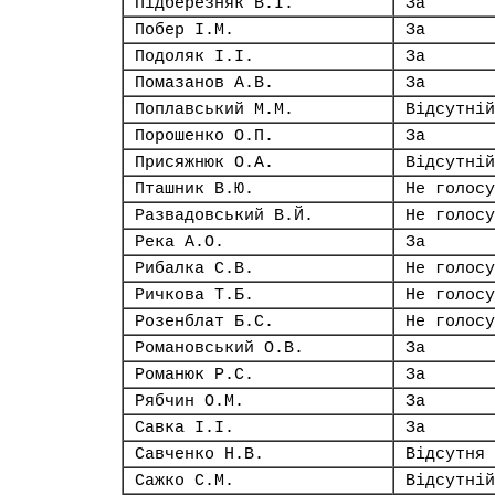
Підберезняк В.І.
За
Побер І.М.
За
Подоляк І.І.
За
Помазанов А.В.
За
Поплавський М.М.
Відсутній
Порошенко О.П.
За
Присяжнюк О.А.
Відсутній
Пташник В.Ю.
Не голосу
Развадовський В.Й.
Не голосу
Река А.О.
За
Рибалка С.В.
Не голосу
Ричкова Т.Б.
Не голосу
Розенблат Б.С.
Не голосу
Романовський О.В.
За
Романюк Р.С.
За
Рябчин О.М.
За
Савка І.І.
За
Савченко Н.В.
Відсутня
Сажко С.М.
Відсутній