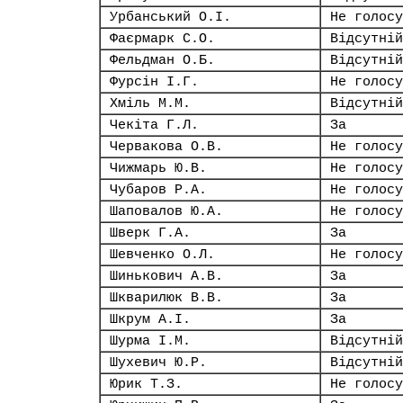
Урбанський О.І.
Не голосу
Фаєрмарк С.О.
Відсутній
Фельдман О.Б.
Відсутній
Фурсін І.Г.
Не голосу
Хміль М.М.
Відсутній
Чекіта Г.Л.
За
Червакова О.В.
Не голосу
Чижмарь Ю.В.
Не голосу
Чубаров Р.А.
Не голосу
Шаповалов Ю.А.
Не голосу
Шверк Г.А.
За
Шевченко О.Л.
Не голосу
Шинькович А.В.
За
Шкварилюк В.В.
За
Шкрум А.І.
За
Шурма І.М.
Відсутній
Шухевич Ю.Р.
Відсутній
Юрик Т.З.
Не голосу