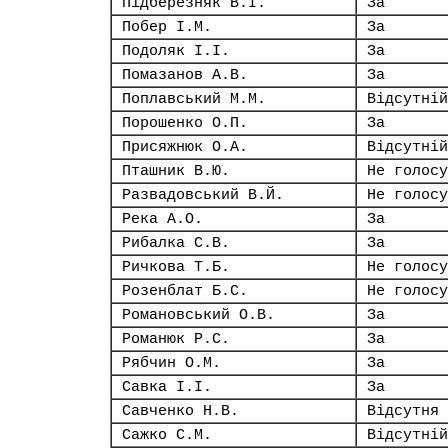
Підберезняк В.І.
За
Побер І.М.
За
Подоляк І.І.
За
Помазанов А.В.
За
Поплавський М.М.
Відсутній
Порошенко О.П.
За
Присяжнюк О.А.
Відсутній
Пташник В.Ю.
Не голосу
Развадовський В.Й.
Не голосу
Река А.О.
За
Рибалка С.В.
За
Ричкова Т.Б.
Не голосу
Розенблат Б.С.
Не голосу
Романовський О.В.
За
Романюк Р.С.
За
Рябчин О.М.
За
Савка І.І.
За
Савченко Н.В.
Відсутня
Сажко С.М.
Відсутній