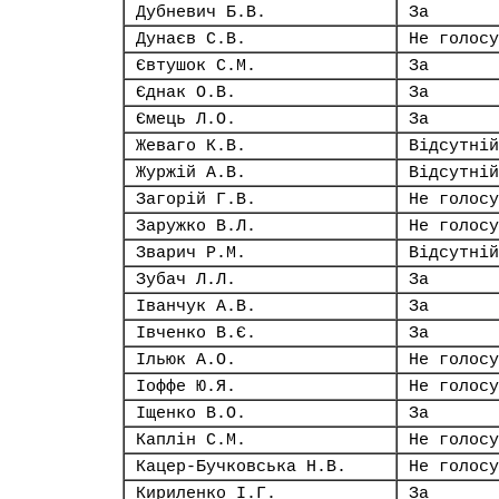
Дубневич Б.В.
За
Дунаєв С.В.
Не голосу
Євтушок С.М.
За
Єднак О.В.
За
Ємець Л.О.
За
Жеваго К.В.
Відсутній
Журжій А.В.
Відсутній
Загорій Г.В.
Не голосу
Заружко В.Л.
Не голосу
Зварич Р.М.
Відсутній
Зубач Л.Л.
За
Іванчук А.В.
За
Івченко В.Є.
За
Ільюк А.О.
Не голосу
Іоффе Ю.Я.
Не голосу
Іщенко В.О.
За
Каплін С.М.
Не голосу
Кацер-Бучковська Н.В.
Не голосу
Кириленко І.Г.
За