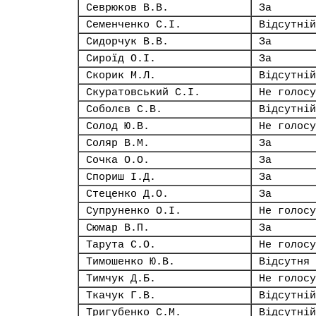
Севрюков В.В.
За
Семенченко С.І.
Відсутній
Сидорчук В.В.
За
Сироїд О.І.
За
Скорик М.Л.
Відсутній
Скуратовський С.І.
Не голосу
Соболєв С.В.
Відсутній
Солод Ю.В.
Не голосу
Соляр В.М.
За
Сочка О.О.
За
Спориш І.Д.
За
Стеценко Д.О.
За
Супруненко О.І.
Не голосу
Сюмар В.П.
За
Тарута С.О.
Не голосу
Тимошенко Ю.В.
Відсутня
Тимчук Д.Б.
Не голосу
Ткачук Г.В.
Відсутній
Тригубенко С.М.
Відсутній