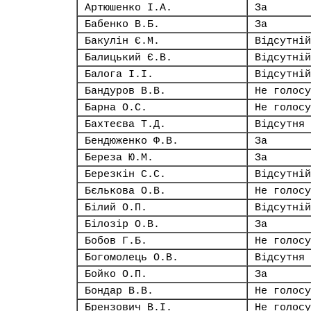
Артюшенко І.А.
За
Бабенко В.Б.
За
Бакулін Є.М.
Відсутній
Балицький Є.В.
Відсутній
Балога І.І.
Відсутній
Бандуров В.В.
Не голосу
Барна О.С.
Не голосу
Бахтеєва Т.Д.
Відсутня
Бендюженко Ф.В.
За
Береза Ю.М.
За
Березкін С.С.
Відсутній
Бєлькова О.В.
Не голосу
Білий О.П.
Відсутній
Білозір О.В.
За
Бобов Г.Б.
Не голосу
Богомолець О.В.
Відсутня
Бойко О.П.
За
Бондар В.В.
Не голосу
Брензович В.І.
Не голосу