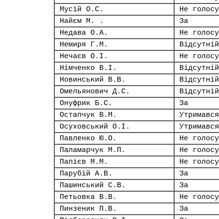
Мусій О.С.
Не голосу
Найєм М. .
За
Недава О.А.
Не голосу
Немиря Г.М.
Відсутній
Нечаєв О.І.
Не голосу
Німченко В.І.
Відсутній
Новинський В.В.
Відсутній
Омельянович Д.С.
Відсутній
Онуфрик Б.С.
За
Остапчук В.М.
Утримався
Осуховський О.І.
Утримався
Павленко Ю.О.
Не голосу
Паламарчук М.П.
Не голосу
Папієв М.М.
Не голосу
Парубій А.В.
За
Пашинський С.В.
За
Петьовка В.В.
Не голосу
Пинзеник П.В.
За