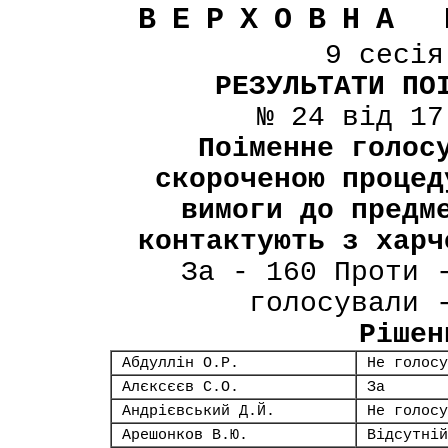
ВЕРХОВНА 
9 сесі
РЕЗУЛЬТАТИ ПО
№ 24 від 17
Поіменне голос
скороченою процед
вимоги до предм
контактують з харч
За - 160 Проти 
голосували 
Рішен
Абдуллін О.Р.
Не голосу
Алєксєєв С.О.
За
Андрієвський Д.Й.
Не голосу
Арешонков В.Ю.
Відсутній