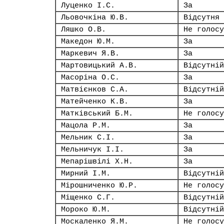
Луценко І.С.
За
Льовочкіна Ю.В.
Відсутня
Ляшко О.В.
Не голосу
Македон Ю.М.
За
Маркевич Я.В.
За
Мартовицький А.В.
Відсутній
Масоріна О.С.
За
Матвієнков С.А.
Відсутній
Матейченко К.В.
За
Матківський Б.М.
Не голосу
Мацола Р.М.
За
Мельник С.І.
За
Мельничук І.І.
За
Мепарішвілі Х.Н.
За
Мирний І.М.
Відсутній
Мірошниченко Ю.Р.
Не голосу
Міщенко С.Г.
Відсутній
Мороко Ю.М.
Відсутній
Москаленко Я.М.
Не голосу