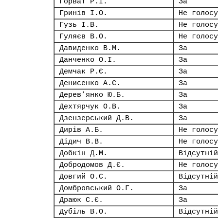
Горват Р.І.
За
Гринів І.О.
Не голосу
Гузь І.В.
Не голосу
Гуляєв В.О.
Не голосу
Давиденко В.М.
За
Данченко О.І.
За
Демчак Р.Є.
За
Денисенко А.С.
За
Дерев’янко Ю.Б.
За
Дехтярчук О.В.
За
Дзензерський Д.В.
За
Дирів А.Б.
Не голосу
Дідич В.В.
Не голосу
Добкін Д.М.
Відсутній
Добродомов Д.Є.
Не голосу
Довгий О.С.
Відсутній
Домбровський О.Г.
За
Драюк С.Є.
За
Дубіль В.О.
Відсутній