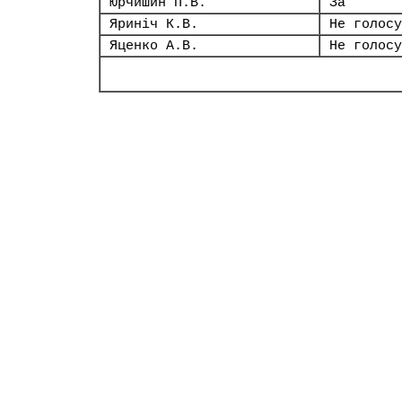
Юрчишин П.В.
За
Яриніч К.В.
Не голосу
Яценко А.В.
Не голосу