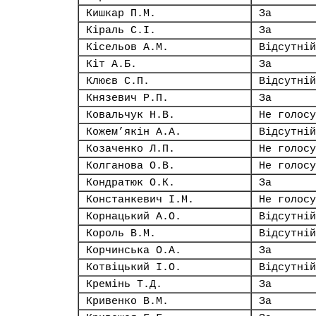
Кишкар П.М.
За
Кіраль С.І.
За
Кісельов А.М.
Відсутній
Кіт А.Б.
За
Клюєв С.П.
Відсутній
Князевич Р.П.
За
Ковальчук Н.В.
Не голосу
Кожем’якін А.А.
Відсутній
Козаченко Л.П.
Не голосу
Колганова О.В.
Не голосу
Кондратюк О.К.
За
Констанкевич І.М.
Не голосу
Корнацький А.О.
Відсутній
Король В.М.
Відсутній
Корчинська О.А.
За
Котвіцький І.О.
Відсутній
Кремінь Т.Д.
За
Кривенко В.М.
За