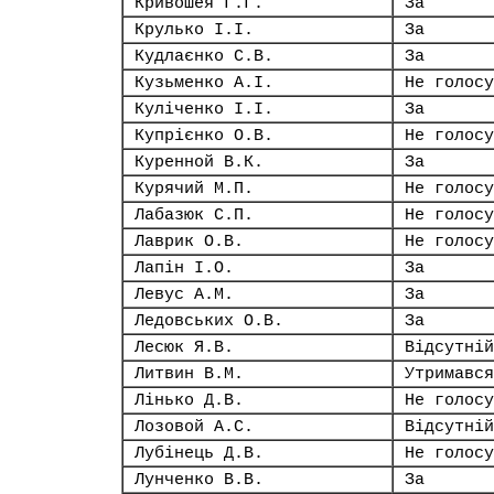
Кривошея Г.Г.
За
Крулько І.І.
За
Кудлаєнко С.В.
За
Кузьменко А.І.
Не голосу
Куліченко І.І.
За
Купрієнко О.В.
Не голосу
Куренной В.К.
За
Курячий М.П.
Не голосу
Лабазюк С.П.
Не голосу
Лаврик О.В.
Не голосу
Лапін І.О.
За
Левус А.М.
За
Ледовських О.В.
За
Лесюк Я.В.
Відсутній
Литвин В.М.
Утримався
Лінько Д.В.
Не голосу
Лозовой А.С.
Відсутній
Лубінець Д.В.
Не голосу
Лунченко В.В.
За