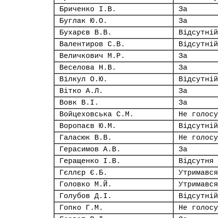
Бриченко І.В.
За
Буглак Ю.О.
За
Бухарєв В.В.
Відсутній
Валентиров С.В.
Відсутній
Величкович М.Р.
За
Веселова Н.В.
За
Вілкул О.Ю.
Відсутній
Вітко А.Л.
За
Вовк В.І.
За
Войцеховська С.М.
Не голосу
Воропаєв Ю.М.
Відсутній
Галасюк В.В.
Не голосу
Герасимов А.В.
За
Геращенко І.В.
Відсутня
Гєллєр Є.Б.
Утримався
Головко М.Й.
Утримався
Голубов Д.І.
Відсутній
Гопко Г.М.
Не голосу