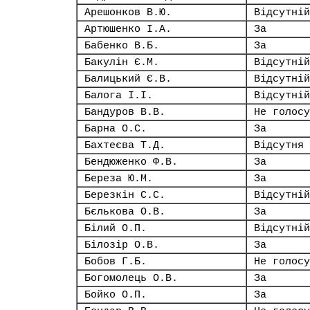
Арешонков В.Ю.
Відсутній
Артюшенко І.А.
За
Бабенко В.Б.
За
Бакулін Є.М.
Відсутній
Балицький Є.В.
Відсутній
Балога І.І.
Відсутній
Бандуров В.В.
Не голосу
Барна О.С.
За
Бахтеєва Т.Д.
Відсутня
Бендюженко Ф.В.
За
Береза Ю.М.
За
Березкін С.С.
Відсутній
Бєлькова О.В.
За
Білий О.П.
Відсутній
Білозір О.В.
За
Бобов Г.Б.
Не голосу
Богомолець О.В.
За
Бойко О.П.
За