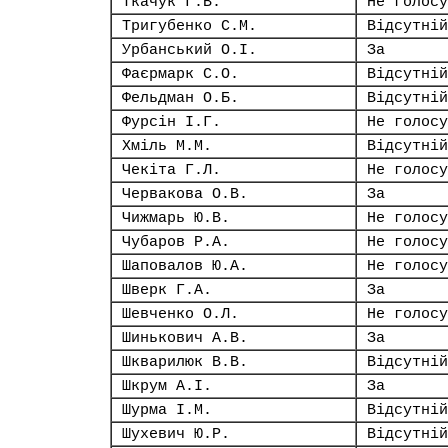
Ткачук Г.В.
Не голосу
Тригубенко С.М.
Відсутній
Урбанський О.І.
За
Фаєрмарк С.О.
Відсутній
Фельдман О.Б.
Відсутній
Фурсін І.Г.
Не голосу
Хміль М.М.
Відсутній
Чекіта Г.Л.
Не голосу
Червакова О.В.
За
Чижмарь Ю.В.
Не голосу
Чубаров Р.А.
Не голосу
Шаповалов Ю.А.
Не голосу
Шверк Г.А.
За
Шевченко О.Л.
Не голосу
Шинькович А.В.
За
Шкварилюк В.В.
Відсутній
Шкрум А.І.
За
Шурма І.М.
Відсутній
Шухевич Ю.Р.
Відсутній