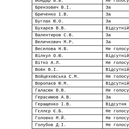
Бондар В.В.
Не голосу
Брензович В.І.
За
Бриченко І.В.
За
Буглак Ю.О.
За
Бухарєв В.В.
Відсутній
Валентиров С.В.
За
Величкович М.Р.
За
Веселова Н.В.
Не голосу
Вілкул О.Ю.
Відсутній
Вітко А.Л.
Не голосу
Вовк В.І.
Відсутній
Войцеховська С.М.
Не голосу
Воропаєв Ю.М.
Відсутній
Галасюк В.В.
Не голосу
Герасимов А.В.
За
Геращенко І.В.
Відсутня
Гєллєр Є.Б.
Не голосу
Головко М.Й.
Не голосу
Голубов Д.І.
Не голосу