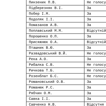
Пинзеник П.В.
Не голосу
Підберезняк В.І.
За
Побер І.М.
За
Подоляк І.І.
За
Помазанов А.В.
За
Поплавський М.М.
Відсутній
Порошенко О.П.
За
Присяжнюк О.А.
Відсутній
Пташник В.Ю.
За
Развадовський В.Й.
Не голосу
Река А.О.
За
Рибалка С.В.
Не голосу
Ричкова Т.Б.
Не голосу
Розенблат Б.С.
Не голосу
Романовський О.В.
За
Романюк Р.С.
За
Рябчин О.М.
За
Савка І.І.
За
Савченко Н.В.
Відсутня