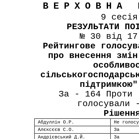
ВЕРХОВНА 
9 сесі
РЕЗУЛЬТАТИ ПО
№ 30 від 17
Рейтингове голосув
про внесення змін
особливо
сільськогосподарсь
підтримкою"
За - 164 Проти 
голосували 
Рішенн
Абдуллін О.Р.
Не голосу
Алєксєєв С.О.
За
Андрієвський Д.Й.
За