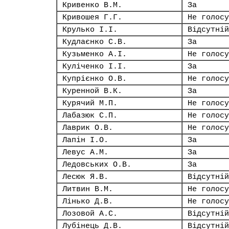
Кривенко В.М.
За
Кривошея Г.Г.
Не голосу
Крулько І.І.
Відсутній
Кудлаєнко С.В.
За
Кузьменко А.І.
Не голосу
Куліченко І.І.
За
Купрієнко О.В.
Не голосу
Куренной В.К.
За
Курячий М.П.
Не голосу
Лабазюк С.П.
Не голосу
Лаврик О.В.
Не голосу
Лапін І.О.
За
Левус А.М.
За
Ледовських О.В.
За
Лесюк Я.В.
Відсутній
Литвин В.М.
Не голосу
Лінько Д.В.
Не голосу
Лозовой А.С.
Відсутній
Лубінець Д.В.
Відсутній