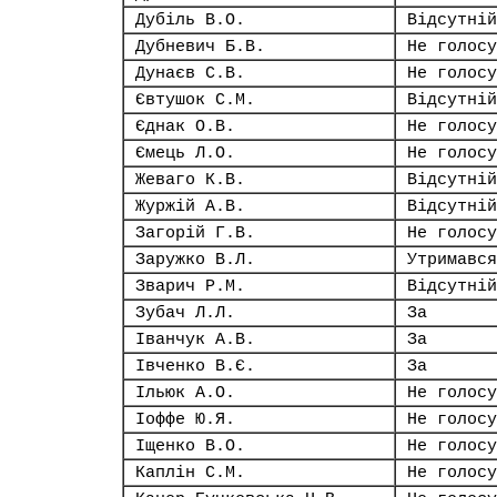
Дубіль В.О.
Відсутній
Дубневич Б.В.
Не голосу
Дунаєв С.В.
Не голосу
Євтушок С.М.
Відсутній
Єднак О.В.
Не голосу
Ємець Л.О.
Не голосу
Жеваго К.В.
Відсутній
Журжій А.В.
Відсутній
Загорій Г.В.
Не голосу
Заружко В.Л.
Утримався
Зварич Р.М.
Відсутній
Зубач Л.Л.
За
Іванчук А.В.
За
Івченко В.Є.
За
Ільюк А.О.
Не голосу
Іоффе Ю.Я.
Не голосу
Іщенко В.О.
Не голосу
Каплін С.М.
Не голосу