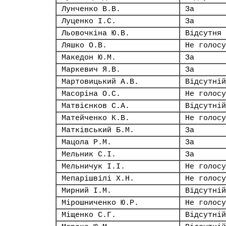
Лунченко В.В.
За
Луценко І.С.
За
Льовочкіна Ю.В.
Відсутня
Ляшко О.В.
Не голосу
Македон Ю.М.
За
Маркевич Я.В.
За
Мартовицький А.В.
Відсутній
Масоріна О.С.
Не голосу
Матвієнков С.А.
Відсутній
Матейченко К.В.
Не голосу
Матківський Б.М.
За
Мацола Р.М.
За
Мельник С.І.
За
Мельничук І.І.
Не голосу
Мепарішвілі Х.Н.
Не голосу
Мирний І.М.
Відсутній
Мірошниченко Ю.Р.
Не голосу
Міщенко С.Г.
Відсутній