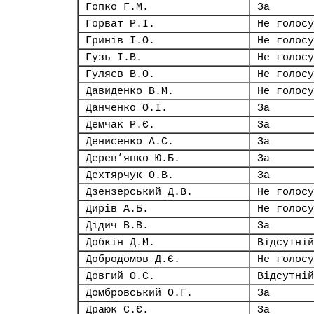
Гопко Г.М.
За
Горват Р.І.
Не голосу
Гринів І.О.
Не голосу
Гузь І.В.
Не голосу
Гуляєв В.О.
Не голосу
Давиденко В.М.
Не голосу
Данченко О.І.
За
Демчак Р.Є.
За
Денисенко А.С.
За
Дерев’янко Ю.Б.
За
Дехтярчук О.В.
За
Дзензерський Д.В.
Не голосу
Дирів А.Б.
Не голосу
Дідич В.В.
За
Добкін Д.М.
Відсутній
Добродомов Д.Є.
Не голосу
Довгий О.С.
Відсутній
Домбровський О.Г.
За
Драюк С.Є.
За