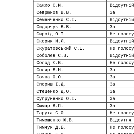
Сажко С.М.
Відсутній
Севрюков В.В.
За
Семенченко С.І.
Відсутній
Сидорчук В.В.
За
Сироїд О.І.
Не голосу
Скорик М.Л.
Відсутній
Скуратовський С.І.
Не голосу
Соболєв С.В.
Відсутній
Солод Ю.В.
Не голосу
Соляр В.М.
За
Сочка О.О.
За
Спориш І.Д.
За
Стеценко Д.О.
За
Супруненко О.І.
За
Сюмар В.П.
За
Тарута С.О.
Не голосу
Тимошенко Ю.В.
Відсутня
Тимчук Д.Б.
Не голосу