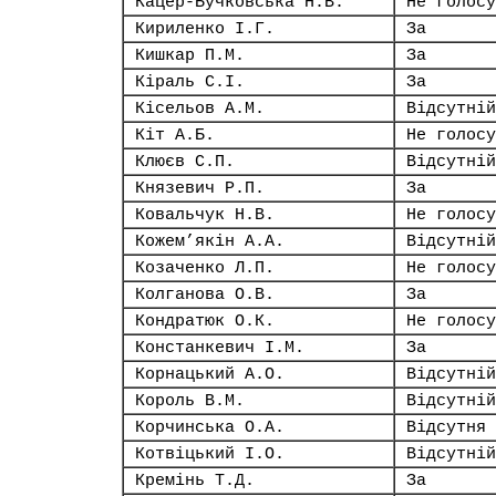
Кацер-Бучковська Н.В.
Не голосу
Кириленко І.Г.
За
Кишкар П.М.
За
Кіраль С.І.
За
Кісельов А.М.
Відсутній
Кіт А.Б.
Не голосу
Клюєв С.П.
Відсутній
Князевич Р.П.
За
Ковальчук Н.В.
Не голосу
Кожем’якін А.А.
Відсутній
Козаченко Л.П.
Не голосу
Колганова О.В.
За
Кондратюк О.К.
Не голосу
Констанкевич І.М.
За
Корнацький А.О.
Відсутній
Король В.М.
Відсутній
Корчинська О.А.
Відсутня
Котвіцький І.О.
Відсутній
Кремінь Т.Д.
За