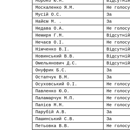
Мороко Ю.М.
Відсутній
Москаленко Я.М.
Не голосу
Мусій О.С.
За
Найєм М. .
За
Недава О.А.
Не голосу
Немиря Г.М.
Відсутній
Нечаєв О.І.
Не голосу
Німченко В.І.
Відсутній
Новинський В.В.
Відсутній
Омельянович Д.С.
Відсутній
Онуфрик Б.С.
За
Остапчук В.М.
За
Осуховський О.І.
Не голосу
Павленко Ю.О.
Не голосу
Паламарчук М.П.
Не голосу
Папієв М.М.
Не голосу
Парубій А.В.
За
Пашинський С.В.
За
Петьовка В.В.
Не голосу