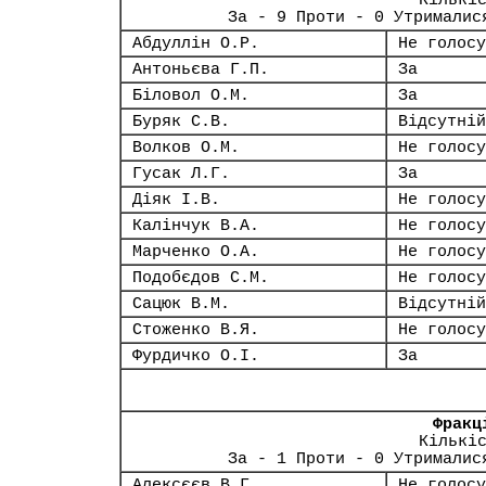
Кількі
За - 9 Проти - 0 Утрималис
Абдуллін О.Р.
Не голосу
Антоньєва Г.П.
За
Біловол О.М.
За
Буряк С.В.
Відсутній
Волков О.М.
Не голосу
Гусак Л.Г.
За
Діяк І.В.
Не голосу
Калінчук В.А.
Не голосу
Марченко О.А.
Не голосу
Подобєдов С.М.
Не голосу
Сацюк В.М.
Відсутній
Стоженко В.Я.
Не голосу
Фурдичко О.І.
За
Фракц
Кількі
За - 1 Проти - 0 Утрималис
Алексєєв В.Г.
Не голосу