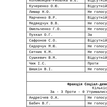
Коломойцев-Рибалка В.Е.
Відсутній
Кучеренко О.Ю.
Відсутній
Лимар Н.О.
Не голосу
Марченко В.Р.
Відсутній
Медведчук В.В.
Не голосу
Омельченко Г.О.
Не голосу
Пухкал О.Г.
За
Сафронов С.О.
Відсутній
Сидорчук М.Ю.
Не голосу
Ситник К.М.
Не голосу
Сушкевич В.М.
Відсутній
Чиж І.С.
Проти
Шишкін В.І.
Не голосу
Фракція Соціал-дем
Кількі
За - 3 Проти - 0 Утрималис
Андреічев О.А.
Не голосу
Бабич В.Г.
Не голосу