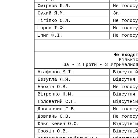
Смірнов Є.Л.
Не голосу
Сухий Я.М.
За
Тігіпко С.Л.
Не голосу
Шаров І.Ф.
Не голосу
Шпиг Ф.І.
Не голосу
Не входя
Кількі
За - 2 Проти - 3 Утрималис
Агафонов М.І.
Відсутній
Безугла Л.Я.
Відсутня
Блохін О.В.
Не голосу
Вітренко Н.М.
Відсутня
Головатий С.П.
Відсутній
Довганчин Г.В.
Не голосу
Довгань С.В.
Не голосу
Єльяшкевич О.С.
Відсутній
Єрохін О.В.
Відсутній