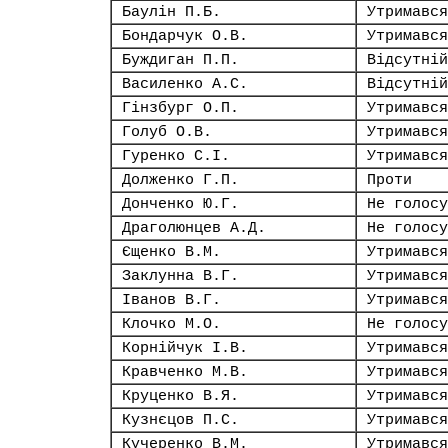
Баулін П.Б.
Утримався
Бондарчук О.В.
Утримався
Буждиган П.П.
Відсутній
Василенко А.С.
Відсутній
Гінзбург О.П.
Утримався
Голуб О.В.
Утримався
Гуренко С.І.
Утримався
Долженко Г.П.
Проти
Донченко Ю.Г.
Не голосу
Драголюнцев А.Д.
Не голосу
Єщенко В.М.
Утримався
Заклунна В.Г.
Утримався
Іванов В.Г.
Утримався
Клочко М.О.
Не голосу
Корнійчук І.В.
Утримався
Кравченко М.В.
Утримався
Круценко В.Я.
Утримався
Кузнєцов П.С.
Утримався
Кучеренко В.М.
Утримався