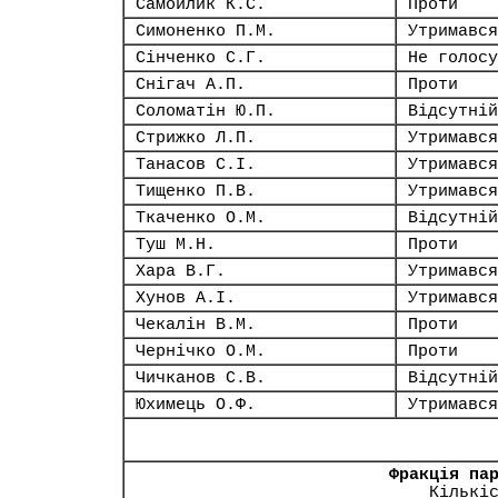
Самойлик К.С.
Проти
Симоненко П.М.
Утримався
Сінченко С.Г.
Не голосу
Снігач А.П.
Проти
Соломатін Ю.П.
Відсутній
Стрижко Л.П.
Утримався
Танасов С.І.
Утримався
Тищенко П.В.
Утримався
Ткаченко О.М.
Відсутній
Туш М.Н.
Проти
Хара В.Г.
Утримався
Хунов А.І.
Утримався
Чекалін В.М.
Проти
Чернічко О.М.
Проти
Чичканов С.В.
Відсутній
Юхимець О.Ф.
Утримався
Фракція па
Кількі