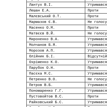
Лантух В.І.
Утримався
Лешан Е.А.
Проти
Малєвський О.Т.
Проти
Мармазов Є.В.
Не голосу
Масенко О.М.
Проти
Матвєєв В.Й.
Не голосу
Мироненко В.А.
Утримався
Молчанов Б.Я.
Утримався
Морозов А.П.
Утримався
Олійник Б.І.
Відсутній
Охріменко К.О.
Утримався
Парубок О.Н.
Проти
Пасєка М.С.
Утримався
Петренко В.О.
Не голосу
Петров В.Б.
Утримався
Пономаренко Г.Г.
Утримався
Пустовойтов В.С.
Проти
Райковський Б.С.
Утримався