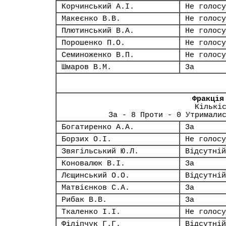
Корчинський А.І.
Не голосу
Макеєнко В.В.
Не голосу
Плютинський В.А.
Не голосу
Порошенко П.О.
Не голосу
Семиноженко В.П.
Не голосу
Шмаров В.М.
За
Фракція
Кількі
За - 8 Проти - 0 Утримали
Богатиренко А.А.
За
Борзих О.І.
Не голосу
Звягільський Ю.Л.
Відсутній
Коновалюк В.І.
За
Лєщинський О.О.
Відсутній
Матвієнков С.А.
За
Рибак В.В.
За
Ткаленко І.І.
Не голосу
Філіпчук Г.Г.
Відсутній