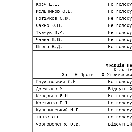
Креч Е.Е.
Не голосу
Мельников О.Б.
Не голосу
Потімков С.Ю.
Не голосу
Сахно Ю.П.
Не голосу
Ткачук В.А.
Не голосу
Чайка В.В.
Не голосу
Штепа В.Д.
Не голосу
Фракція Н
Кількі
За - 0 Проти - 0 Утрималис
Глухівський Л.Й.
Не голосу
Джемілев М. .
Відсутній
Кендзьор Я.М.
Не голосу
Костинюк Б.І.
Не голосу
Кульчинський М.Г.
Не голосу
Танюк Л.С.
Не голосу
Чорноволенко О.В.
Відсутній