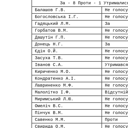
За - 8 Проти - 1 Утрималис
Балашов Г.В.
Не голосу
Богословська І.Г.
Не голосу
Гадяцький Л.М.
За
Горбатов В.М.
Не голосу
Дашутін Г.П.
Не голосу
Донець Н.Г.
За
Єдін О.Й.
Не голосу
Засуха Т.В.
Не голосу
Іванов С.А.
Утримався
Кириченко М.О.
Не голосу
Кондратенко А.І.
Не голосу
Лавриненко М.Ф.
Не голосу
Малолітко І.Ф.
Відсутній
Миримський Л.Ю.
Не голосу
Омеліч В.С.
Не голосу
Пінчук В.М.
Не голосу
Савенко М.М.
Проти
Свирида О.М.
Не голосу