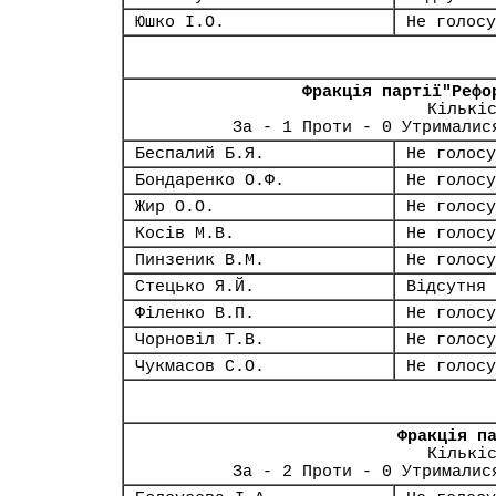
Юшко І.О.
Не голосу
Фракція партії"Рефо
Кількі
За - 1 Проти - 0 Утрималис
Беспалий Б.Я.
Не голосу
Бондаренко О.Ф.
Не голосу
Жир О.О.
Не голосу
Косів М.В.
Не голосу
Пинзеник В.М.
Не голосу
Стецько Я.Й.
Відсутня
Філенко В.П.
Не голосу
Чорновіл Т.В.
Не голосу
Чукмасов С.О.
Не голосу
Фракція п
Кількі
За - 2 Проти - 0 Утрималис