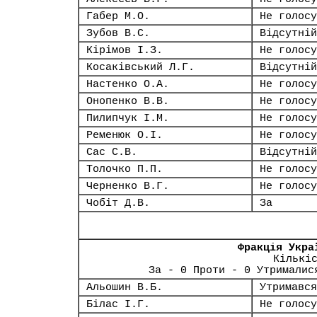
Габер М.О.
Не голосу
Зубов В.С.
Відсутній
Кірімов І.З.
Не голосу
Косаківський Л.Г.
Відсутній
Настенко О.А.
Не голосу
Онопенко В.В.
Не голосу
Пилипчук І.М.
Не голосу
Ременюк О.І.
Не голосу
Сас С.В.
Відсутній
Толочко П.П.
Не голосу
Черненко В.Г.
Не голосу
Чобіт Д.В.
За
Фракція Укра
Кількі
За - 0 Проти - 0 Утрималис
Альошин В.Б.
Утримався
Білас І.Г.
Не голосу