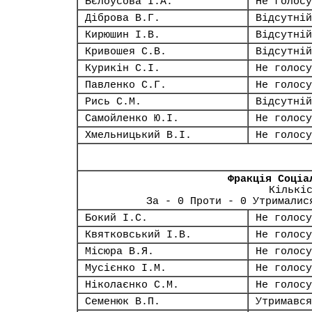
Бєлоусова І.А.
Не голосу
Діброва В.Г.
Відсутній
Кирюшин І.В.
Відсутній
Кривошея С.В.
Відсутній
Курикін С.І.
Не голосу
Павленко С.Г.
Не голосу
Рись С.М.
Відсутній
Самойленко Ю.І.
Не голосу
Хмельницький В.І.
Не голосу
Фракція Соціа
Кількі
За - 0 Проти - 0 Утрималис
Бокий І.С.
Не голосу
Квятковський І.В.
Не голосу
Місюра В.Я.
Не голосу
Мусієнко І.М.
Не голосу
Ніколаєнко С.М.
Не голосу
Семенюк В.П.
Утримався