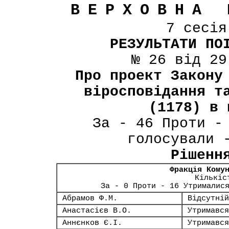
ВЕРХОВНА 
7 сесі
РЕЗУЛЬТАТИ ПО
№ 26 від 29
Про проект Закону
віросповідання т
(1178) в 
За - 46 Проти -
голосували 
Рішенн
Фракція Кому
Кількіс
За - 0 Проти - 16 Утрималис
Абрамов Ф.М.
Відсутній
Анастасієв В.О.
Утримався
Аннєнков Є.І.
Утримався