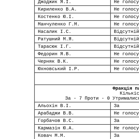
Джоджик Я.І.
Не голосу
Кириленко В.А.
Не голосу
Костенко Ю.І.
Не голосу
Манчуленко Г.М.
Не голосу
Насалик І.С.
Відсутній
Ратушний М.Я.
Відсутній
Тарасюк І.Г.
Відсутній
Федорин Я.В.
Не голосу
Черняк В.К.
Не голосу
Юхновський І.Р.
Не голосу
Фракція п
Кількі
За - 7 Проти - 0 Утрималис
Альохін В.І.
За
Арабаджи В.В.
Не голосу
Горбачов В.С.
За
Кармазін Ю.А.
Не голосу
Ковач М.М.
За