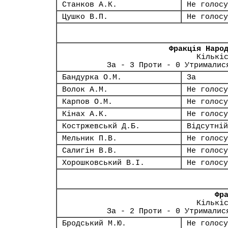
Станков А.К.
Не голосу
Цушко В.П.
Не голосу
Фракція Наро
Кількі
За - 3 Проти - 0 Утрималис
Бандурка О.М.
За
Волок А.М.
Не голосу
Карпов О.М.
Не голосу
Кінах А.К.
Не голосу
Костржевськй Д.Б.
Відсутній
Мельник П.В.
Не голосу
Салигін В.В.
Не голосу
Хорошковський В.І.
Не голосу
Фр
Кількі
За - 2 Проти - 0 Утрималис
Бродський М.Ю.
Не голосу