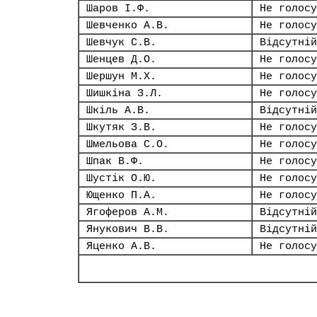
Шаров І.Ф.
Не голосу
Шевченко А.В.
Не голосу
Шевчук С.В.
Відсутній
Шенцев Д.О.
Не голосу
Шершун М.Х.
Не голосу
Шишкіна З.Л.
Не голосу
Шкіль А.В.
Відсутній
Шкутяк З.В.
Не голосу
Шмельова С.О.
Не голосу
Шпак В.Ф.
Не голосу
Шустік О.Ю.
Не голосу
Ющенко П.А.
Не голосу
Ягоферов А.М.
Відсутній
Янукович В.В.
Відсутній
Яценко А.В.
Не голосу