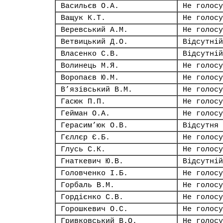
Васильєв О.А.
Не голосу
Ващук К.Т.
Не голосу
Веревський А.М.
Не голосу
Ветвицький Д.О.
Відсутній
Власенко С.В.
Відсутній
Волинець М.Я.
Не голосу
Воропаєв Ю.М.
Не голосу
В’язівський В.М.
Не голосу
Гасюк П.П.
Не голосу
Гейман О.А.
Не голосу
Герасим’юк О.В.
Відсутня
Гєллєр Є.Б.
Не голосу
Глусь С.К.
Не голосу
Гнаткевич Ю.В.
Відсутній
Головченко І.Б.
Не голосу
Горбаль В.М.
Не голосу
Гордієнко С.В.
Не голосу
Горошкевич О.С.
Не голосу
Гривковський В.О.
Не голосу