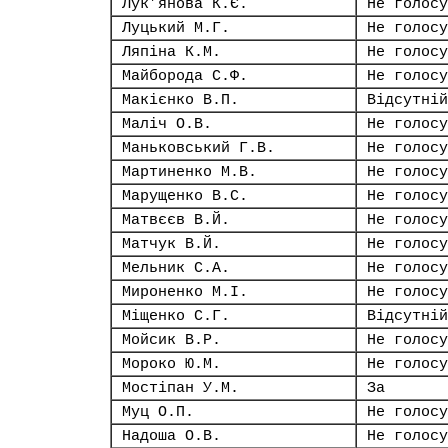
Лук’янова К.Є.
Не голосу
Луцький М.Г.
Не голосу
Ляпіна К.М.
Не голосу
Майборода С.Ф.
Не голосу
Макієнко В.П.
Відсутній
Маліч О.В.
Не голосу
Маньковський Г.В.
Не голосу
Мартиненко М.В.
Не голосу
Марущенко В.С.
Не голосу
Матвєєв В.Й.
Не голосу
Матчук В.Й.
Не голосу
Мельник С.А.
Не голосу
Мироненко М.І.
Не голосу
Міщенко С.Г.
Відсутній
Мойсик В.Р.
Не голосу
Мороко Ю.М.
Не голосу
Мостіпан У.М.
За
Муц О.П.
Не голосу
Надоша О.В.
Не голосу