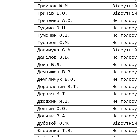
Гримчак Ю.М.
Відсутній
Гринів І.О.
Відсутній
Гриценко А.С.
Не голосу
Гудима О.М.
Не голосу
Гуменюк О.І.
Не голосу
Гусаров С.М.
Не голосу
Давимука С.А.
Відсутній
Данілов В.Б.
Не голосу
Дейч Б.Д.
Не голосу
Демчишен В.В.
Не голосу
Дем’янчук В.О.
Не голосу
Деревляний В.Т.
Не голосу
Деркач М.І.
Не голосу
Джоджик Я.І.
Не голосу
Довгий С.О.
Не голосу
Дончак В.А.
Не голосу
Дубовой О.Ф.
Відсутній
Єгоренко Т.В.
Не голосу