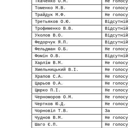
Ткаченко О.М.
Не голосу
Томенко М.В.
Не голосу
Трайдук М.Ф.
Не голосу
Третьяков О.Ю.
Відсутній
Трофименко В.В.
Відсутній
Уколов В.О.
Відсутній
Федорчук Я.П.
Відсутній
Фельдман О.Б.
Не голосу
Фомін О.В.
Відсутній
Харлім В.М.
Не голосу
Хмельницький В.І.
Не голосу
Храпов С.А.
Не голосу
Царьов О.А.
Не голосу
Цюрко П.І.
Не голосу
Черноморов О.М.
Не голосу
Чертков Ю.Д.
Не голосу
Чорновіл Т.В.
За
Чуднов В.М.
Не голосу
Шаго Є.П.
Не голосу