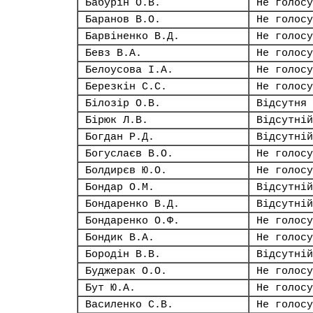
Бабурін О.В.
Не голосу
Баранов В.О.
Не голосу
Барвіненко В.Д.
Не голосу
Бевз В.А.
Не голосу
Белоусова І.А.
Не голосу
Березкін С.С.
Не голосу
Білозір О.В.
Відсутня
Бірюк Л.В.
Відсутній
Богдан Р.Д.
Відсутній
Богуслаєв В.О.
Не голосу
Болдирєв Ю.О.
Не голосу
Бондар О.М.
Відсутній
Бондаренко В.Д.
Відсутній
Бондаренко О.Ф.
Не голосу
Бондик В.А.
Не голосу
Бородін В.В.
Відсутній
Буджерак О.О.
Не голосу
Бут Ю.А.
Не голосу
Василенко С.В.
Не голосу