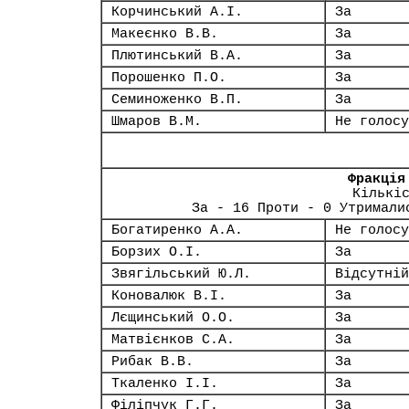
Корчинський А.І.
За
Макеєнко В.В.
За
Плютинський В.А.
За
Порошенко П.О.
За
Семиноженко В.П.
За
Шмаров В.М.
Не голосу
Фракція
Кількі
За - 16 Проти - 0 Утримали
Богатиренко А.А.
Не голосу
Борзих О.І.
За
Звягільський Ю.Л.
Відсутній
Коновалюк В.І.
За
Лєщинський О.О.
За
Матвієнков С.А.
За
Рибак В.В.
За
Ткаленко І.І.
За
Філіпчук Г.Г.
За