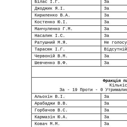
Білас І.Г.
За
Джоджик Я.І.
За
Кириленко В.А.
За
Костенко Ю.І.
За
Манчуленко Г.М.
За
Насалик І.С.
За
Ратушний М.Я.
Не голосу
Тарасюк І.Г.
Відсутній
Червоній В.М.
За
Шевченко В.Ф.
За
Фракція п
Кількі
За - 19 Проти - 0 Утримали
Альохін В.І.
За
Арабаджи В.В.
За
Горбачов В.С.
За
Кармазін Ю.А.
За
Ковач М.М.
За