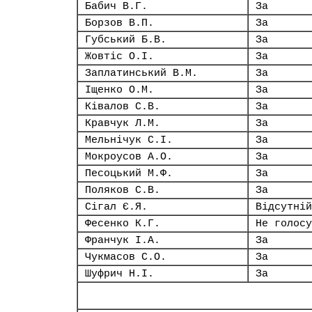
Бабич В.Г.
За
Борзов В.П.
За
Губський Б.В.
За
Жовтіс О.І.
За
Заплатинський В.М.
За
Іщенко О.М.
За
Ківалов С.В.
За
Кравчук Л.М.
За
Мельнічук С.І.
За
Мокроусов А.О.
За
Песоцький М.Ф.
За
Поляков С.В.
За
Сігал Є.Я.
Відсутній
Фесенко К.Г.
Не голосу
Франчук І.А.
За
Чукмасов С.О.
За
Шуфрич Н.І.
За