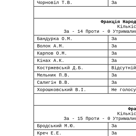
Чорновіл Т.В.
За
Фракція Наро
Кількі
За - 14 Проти - 0 Утримали
Бандурка О.М.
За
Волок А.М.
За
Карпов О.М.
За
Кінах А.К.
За
Костржевськй Д.Б.
Відсутній
Мельник П.В.
За
Салигін В.В.
За
Хорошковський В.І.
Не голосу
Фр
Кількі
За - 15 Проти - 0 Утримали
Бродський М.Ю.
За
Креч Е.Е.
За