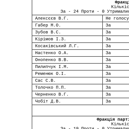
Фракц
Кількі
За - 24 Проти - 0 Утримали
Алексєєв В.Г.
Не голосу
Габер М.О.
За
Зубов В.С.
За
Кірімов І.З.
За
Косаківський Л.Г.
За
Настенко О.А.
За
Онопенко В.В.
За
Пилипчук І.М.
За
Ременюк О.І.
За
Сас С.В.
За
Толочко П.П.
За
Черненко В.Г.
За
Чобіт Д.В.
За
Фракція парт
Кількі
За - 19 Проти - 0 Утримали