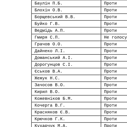
Баулін П.Б.
Проти
Блохін О.В.
Проти
Борщевський В.В.
Проти
Буйко Г.В.
Проти
Ведмідь А.П.
Проти
Гмиря С.П.
Не голосу
Грачов О.О.
Проти
Дайнеко Л.І.
Проти
Доманський А.І.
Проти
Дорогунцов С.І.
Проти
Єськов В.А.
Проти
Жежук Н.С.
Проти
Зачосов В.О.
Проти
Кирил В.О.
Проти
Кожевніков Б.М.
Проти
Кочерга В.Г.
Проти
Красняков Є.В.
Проти
Крючков Г.К.
Проти
Кухарчук М.А.
Проти