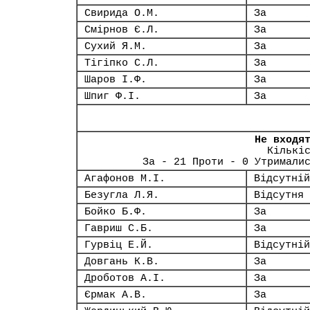
Свирида О.М.
За
Смірнов Є.Л.
За
Сухий Я.М.
За
Тігіпко С.Л.
За
Шаров І.Ф.
За
Шпиг Ф.І.
За
Не входя
Кількі
За - 21 Проти - 0 Утримали
Агафонов М.І.
Відсутній
Безугла Л.Я.
Відсутня
Бойко Б.Ф.
За
Гавриш С.Б.
За
Гурвіц Е.Й.
Відсутній
Довгань К.В.
За
Дроботов А.І.
За
Єрмак А.В.
За