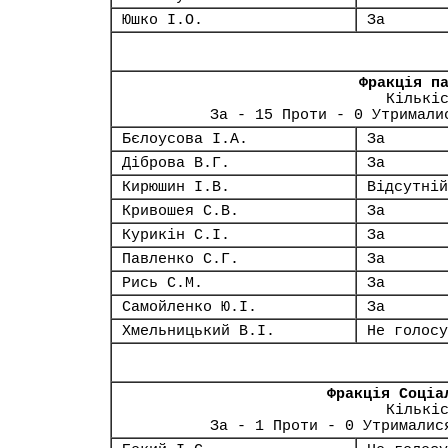
Юшко І.О.
За
Фракція п
Кількі
За - 15 Проти - 0 Утримали
Бєлоусова І.А.
За
Діброва В.Г.
За
Кирюшин І.В.
Відсутній
Кривошея С.В.
За
Курикін С.І.
За
Павленко С.Г.
За
Рись С.М.
За
Самойленко Ю.І.
За
Хмельницький В.І.
Не голосу
Фракція Соціа
Кількі
За - 1 Проти - 0 Утрималис