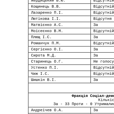
Жердицький В.Ю.
Відсутній
Кощинець В.В.
Відсутній
Лазаренко П.І.
Відсутній
Лютікова І.І.
Відсутня
Матвієнко А.С.
За
Моісеєнко В.М.
Відсутній
Плющ І.С.
За
Романчук П.М.
Відсутній
Сергієнко О.І.
За
Сирота М.Д.
За
Старинець О.Г.
Не голосу
Устенко П.І.
Відсутній
Чиж І.С.
Відсутній
Шишкін В.І.
За
Фракція Соціал-дем
Кількі
За - 33 Проти - 0 Утримали
Андреічев О.А.
За