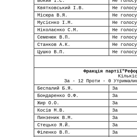
Бокий І.С.
Не голосу
Квятковський І.В.
Не голосу
Місюра В.Я.
Не голосу
Мусієнко І.М.
Не голосу
Ніколаєнко С.М.
Не голосу
Семенюк В.П.
Не голосу
Станков А.К.
Не голосу
Цушко В.П.
Не голосу
Фракція партії"Рефо
Кількі
За - 12 Проти - 0 Утримали
Беспалий Б.Я.
За
Бондаренко О.Ф.
За
Жир О.О.
За
Косів М.В.
За
Пинзеник В.М.
За
Стецько Я.Й.
За
Філенко В.П.
За