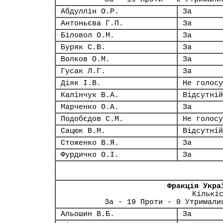
Абдуллін О.Р.
За
Антоньєва Г.П.
За
Біловол О.М.
За
Буряк С.В.
За
Волков О.М.
За
Гусак Л.Г.
За
Діяк І.В.
Не голосу
Калінчук В.А.
Відсутній
Марченко О.А.
За
Подобєдов С.М.
Не голосу
Сацюк В.М.
Відсутній
Стоженко В.Я.
За
Фурдичко О.І.
За
Фракція Укра
Кількі
За - 19 Проти - 0 Утримали
Альошин В.Б.
За