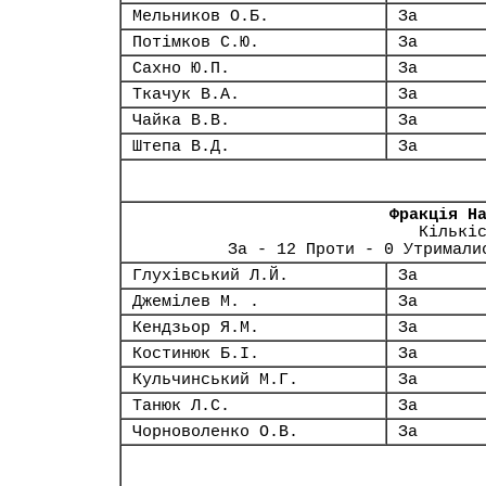
Мельников О.Б.
За
Потімков С.Ю.
За
Сахно Ю.П.
За
Ткачук В.А.
За
Чайка В.В.
За
Штепа В.Д.
За
Фракція Н
Кількі
За - 12 Проти - 0 Утримали
Глухівський Л.Й.
За
Джемілев М. .
За
Кендзьор Я.М.
За
Костинюк Б.І.
За
Кульчинський М.Г.
За
Танюк Л.С.
За
Чорноволенко О.В.
За