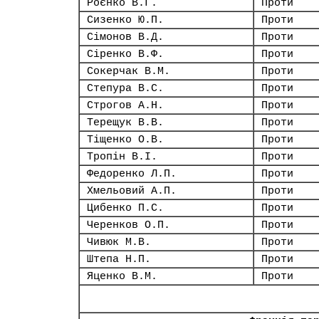
Роєнко В.Г.
Проти
Сизенко Ю.П.
Проти
Сімонов В.Д.
Проти
Сіренко В.Ф.
Проти
Сокерчак В.М.
Проти
Степура В.С.
Проти
Строгов А.Н.
Проти
Терещук В.В.
Проти
Тіщенко О.В.
Проти
Тропін В.І.
Проти
Федоренко Л.П.
Проти
Хмельовий А.П.
Проти
Цибенко П.С.
Проти
Черенков О.П.
Проти
Чивюк М.В.
Проти
Штепа Н.П.
Проти
Яценко В.М.
Проти