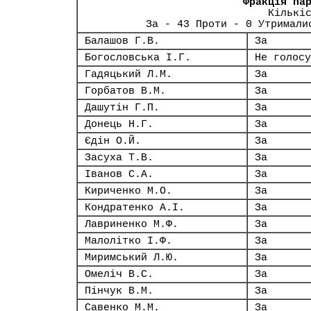
Фракція па
Кількі
За - 43 Проти - 0 Утримали
Балашов Г.В.
За
Богословська І.Г.
Не голосу
Гадяцький Л.М.
За
Горбатов В.М.
За
Дашутін Г.П.
За
Донець Н.Г.
За
Єдін О.Й.
За
Засуха Т.В.
За
Іванов С.А.
За
Кириченко М.О.
За
Кондратенко А.І.
За
Лавриненко М.Ф.
За
Малолітко І.Ф.
За
Миримський Л.Ю.
За
Омеліч В.С.
За
Пінчук В.М.
За
Савенко М.М.
За