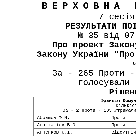
ВЕРХОВНА 
7 сесі
РЕЗУЛЬТАТИ ПО
№ 35 від 07
Про проект Закон
Закону України "Про
За - 265 Проти -
голосували 
Рішен
Фракція Кому
Кількіс
За - 2 Проти - 105 Утримал
Абрамов Ф.М.
Проти
Анастасієв В.О.
Проти
Аннєнков Є.І.
Відсутній