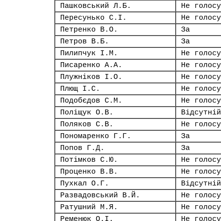
Пашковський Л.Б.
Не голосу
Пересунько С.І.
Не голосу
Петренко В.О.
За
Петров В.Б.
За
Пилипчук І.М.
Не голосу
Писаренко А.А.
Не голосу
Плужніков І.О.
Не голосу
Плющ І.С.
Не голосу
Подобєдов С.М.
Не голосу
Поліщук О.В.
Відсутній
Поляков С.В.
Не голосу
Пономаренко Г.Г.
За
Попов Г.Д.
За
Потімков С.Ю.
Не голосу
Проценко В.В.
Не голосу
Пухкал О.Г.
Відсутній
Развадовський В.Й.
Не голосу
Ратушний М.Я.
Не голосу
Ременюк О.І.
Не голосу