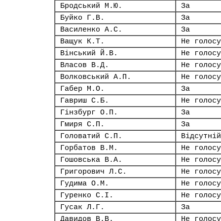
Бродський М.Ю.
За
Буйко Г.В.
За
Василенко А.С.
За
Ващук К.Т.
Не голосу
Вінський Й.В.
Не голосу
Власов В.Д.
Не голосу
Волковський А.П.
Не голосу
Габер М.О.
За
Гавриш С.Б.
Не голосу
Гінзбург О.П.
За
Гмиря С.П.
За
Головатий С.П.
Відсутній
Горбатов В.М.
Не голосу
Гошовська В.А.
Не голосу
Григорович Л.С.
Не голосу
Гудима О.М.
Не голосу
Гуренко С.І.
Не голосу
Гусак Л.Г.
За
Давидов В.В.
Не голосу