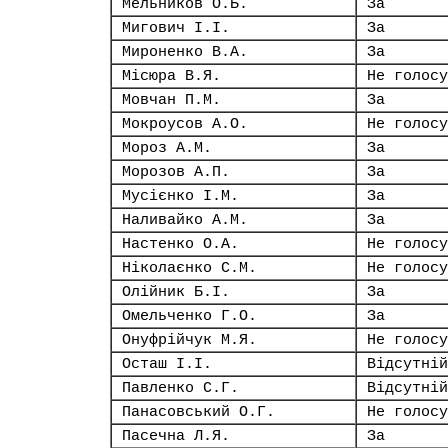
Мельников О.Б.
За
Мигович І.І.
За
Мироненко В.А.
За
Місюра В.Я.
Не голосу
Мовчан П.М.
За
Мокроусов А.О.
Не голосу
Мороз А.М.
За
Морозов А.П.
За
Мусієнко І.М.
За
Наливайко А.М.
За
Настенко О.А.
Не голосу
Ніколаєнко С.М.
Не голосу
Олійник Б.І.
За
Омельченко Г.О.
За
Онуфрійчук М.Я.
Не голосу
Осташ І.І.
Відсутній
Павленко С.Г.
Відсутній
Панасовський О.Г.
Не голосу
Пасечна Л.Я.
За