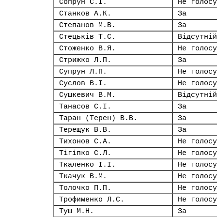
Сопрун С.І.
Не голосу
Станков А.К.
За
Степанов М.В.
За
Стецьків Т.С.
Відсутній
Стоженко В.Я.
Не голосу
Стрижко Л.П.
За
Супрун Л.П.
Не голосу
Суслов В.І.
Не голосу
Сушкевич В.М.
Відсутній
Танасов С.І.
За
Таран (Терен) В.В.
За
Терещук В.В.
За
Тихонов С.А.
Не голосу
Тігіпко С.Л.
Не голосу
Ткаленко І.І.
Не голосу
Ткачук В.М.
Не голосу
Толочко П.П.
Не голосу
Трофименко Л.С.
Не голосу
Туш М.Н.
За