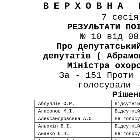
ВЕРХОВНА 
7 сесі
РЕЗУЛЬТАТИ ПО
№ 10 від 08
Про депутатськи
депутатів ( Абрамо
Міністра охор
За - 151 Проти 
голосували 
Рішен
Абдуллін О.Р.
Відсутній
Агафонов М.І.
Відсутній
Александровська А.О.
Не голосу
Альохін В.І.
Відсутній
Ананко Є.П.
Не голосу