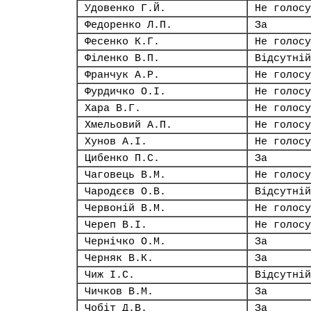
Удовенко Г.Й.
Не голосу
Федоренко Л.П.
За
Фесенко К.Г.
Не голосу
Філенко В.П.
Відсутній
Франчук А.Р.
Не голосу
Фурдичко О.І.
Не голосу
Хара В.Г.
Не голосу
Хмельовий А.П.
Не голосу
Хунов А.І.
Не голосу
Цибенко П.С.
За
Чаговець В.М.
Не голосу
Чародєєв О.В.
Відсутній
Червоній В.М.
Не голосу
Череп В.І.
Не голосу
Чернічко О.М.
За
Черняк В.К.
За
Чиж І.С.
Відсутній
Чичков В.М.
За
Чобіт Д.В.
За