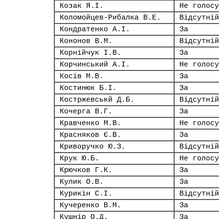
Козак Я.І.
Не голосу
Коломойцев-Рибалка В.Е.
Відсутній
Кондратенко А.І.
За
Кононов В.М.
Відсутній
Корнійчук І.В.
За
Корчинський А.І.
Не голосу
Косів М.В.
За
Костинюк Б.І.
За
Костржевськй Д.Б.
Відсутній
Кочерга В.Г.
За
Кравченко М.В.
Не голосу
Красняков Є.В.
За
Криворучко Ю.З.
Відсутній
Крук Ю.Б.
Не голосу
Крючков Г.К.
За
Кулик О.В.
За
Курикін С.І.
Відсутній
Кучеренко В.М.
За
Кушнір О.Д.
За