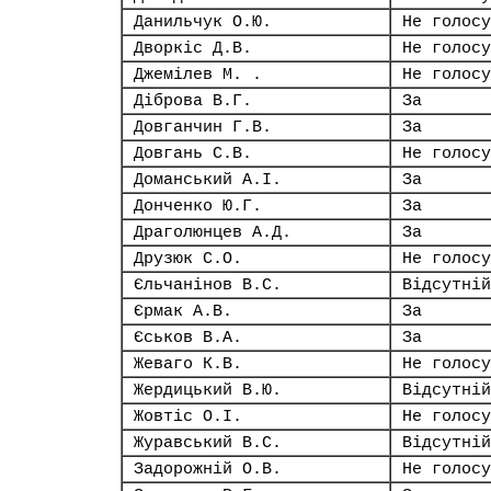
Данильчук О.Ю.
Не голосу
Дворкіс Д.В.
Не голосу
Джемілев М. .
Не голосу
Діброва В.Г.
За
Довганчин Г.В.
За
Довгань С.В.
Не голосу
Доманський А.І.
За
Донченко Ю.Г.
За
Драголюнцев А.Д.
За
Друзюк С.О.
Не голосу
Єльчанінов В.С.
Відсутній
Єрмак А.В.
За
Єськов В.А.
За
Жеваго К.В.
Не голосу
Жердицький В.Ю.
Відсутній
Жовтіс О.І.
Не голосу
Журавський В.С.
Відсутній
Задорожній О.В.
Не голосу