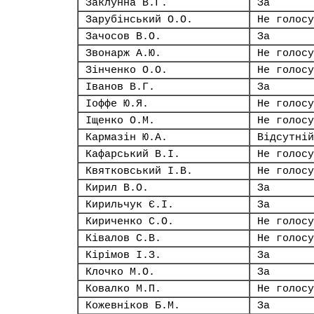
Заклунна В.Г.
За
Зарубінський О.О.
Не голосу
Зачосов В.О.
За
Звонарж А.Ю.
Не голосу
Зінченко О.О.
Не голосу
Іванов В.Г.
За
Іоффе Ю.Я.
Не голосу
Іщенко О.М.
Не голосу
Кармазін Ю.А.
Відсутній
Кафарський В.І.
Не голосу
Квятковський І.В.
Не голосу
Кирил В.О.
За
Кирильчук Є.І.
За
Кириченко С.О.
Не голосу
Ківалов С.В.
Не голосу
Кірімов І.З.
За
Клочко М.О.
За
Ковалко М.П.
Не голосу
Кожевніков Б.М.
За