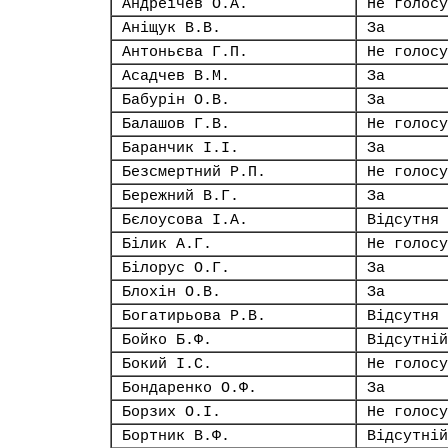
Андреічев О.А.
Не голосу
Аніщук В.В.
За
Антоньєва Г.П.
Не голосу
Асадчев В.М.
За
Бабурін О.В.
За
Балашов Г.В.
Не голосу
Баранчик І.І.
За
Безсмертний Р.П.
Не голосу
Бережний В.Г.
За
Бєлоусова І.А.
Відсутня
Білик А.Г.
Не голосу
Білорус О.Г.
За
Блохін О.В.
За
Богатирьова Р.В.
Відсутня
Бойко Б.Ф.
Відсутній
Бокий І.С.
Не голосу
Бондаренко О.Ф.
За
Борзих О.І.
Не голосу
Бортник В.Ф.
Відсутній