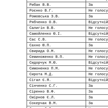
Рибак В.В.
За
Роєнко В.Г.
Не голосу
Ромовська З.В.
За
Рябченко О.В.
Відсутній
Салигін В.В.
Не голосу
Самойленко Ю.І.
Відсутній
Сас С.В.
Не голосу
Сахно Ю.П.
За
Свирида О.М.
Не голосу
Семиноженко В.П.
Не голосу
Сидорчук М.Ю.
Відсутній
Симоненко П.М.
Не голосу
Сирота М.Д.
Не голосу
Сігал Є.Я.
Відсутній
Сінченко С.Г.
За
Сіренко В.Ф.
За
Смірнов Є.Л.
За
Сокерчак В.М.
За