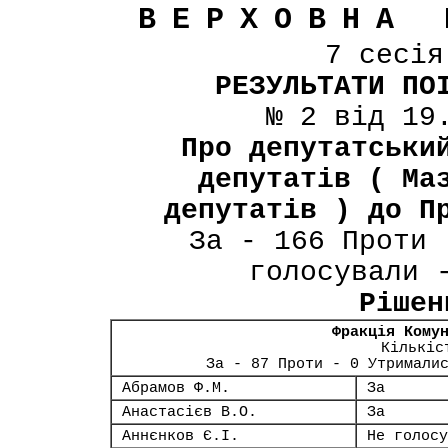
ВЕРХОВНА 
7 сесі
РЕЗУЛЬТАТИ ПО
№ 2 від 19
Про депутатськи
депутатів ( Ма
депутатів ) до П
За - 166 Проти 
голосували 
Рішен
Фракція Кому
Кількіс
За - 87 Проти - 0 Утримали
Абрамов Ф.М.
За
Анастасієв В.О.
За
Аннєнков Є.І.
Не голосу