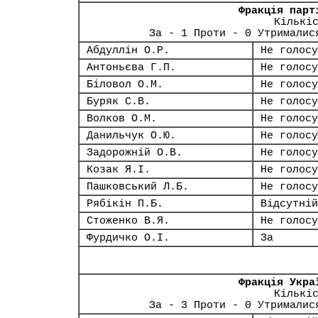
Фракція парт
Кількі
За - 1 Проти - 0 Утрималис
Абдуллін О.Р.
Не голосу
Антоньєва Г.П.
Не голосу
Біловол О.М.
Не голосу
Буряк С.В.
Не голосу
Волков О.М.
Не голосу
Данильчук О.Ю.
Не голосу
Задорожній О.В.
Не голосу
Козак Я.І.
Не голосу
Пашковський Л.Б.
Не голосу
Рябікін П.Б.
Відсутній
Стоженко В.Я.
Не голосу
Фурдичко О.І.
За
Фракція Укра
Кількі
За - 3 Проти - 0 Утрималис