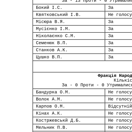
За - 13 Проти - 0 Утримали
Бокий І.С.
За
Квятковський І.В.
Не голосу
Місюра В.Я.
За
Мусієнко І.М.
За
Ніколаєнко С.М.
За
Семенюк В.П.
За
Станков А.К.
За
Цушко В.П.
За
Фракція Наро
Кількі
За - 0 Проти - 0 Утрималис
Бандурка О.М.
Не голосу
Волок А.М.
Не голосу
Карпов О.М.
Відсутній
Кінах А.К.
Не голосу
Костржевськй Д.Б.
Не голосу
Мельник П.В.
Не голосу