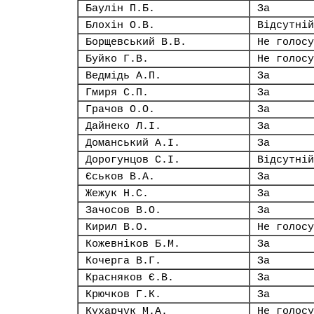
Баулін П.Б.
За
Блохін О.В.
Відсутній
Борщевський В.В.
Не голосу
Буйко Г.В.
Не голосу
Ведмідь А.П.
За
Гмиря С.П.
За
Грачов О.О.
За
Дайнеко Л.І.
За
Доманський А.І.
За
Дорогунцов С.І.
Відсутній
Єськов В.А.
За
Жежук Н.С.
За
Зачосов В.О.
За
Кирил В.О.
Не голосу
Кожевніков Б.М.
За
Кочерга В.Г.
За
Красняков Є.В.
За
Крючков Г.К.
За
Кухарчук М.А.
Не голосу