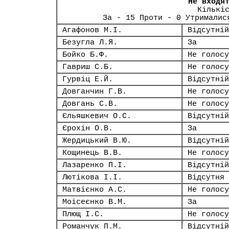
Не входя
Кількі
За - 15 Проти - 0 Утрималис
Агафонов М.І.
Відсутній
Безугла Л.Я.
За
Бойко Б.Ф.
Не голосу
Гавриш С.Б.
Не голосу
Гурвіц Е.Й.
Відсутній
Довганчин Г.В.
Не голосу
Довгань С.В.
Не голосу
Єльяшкевич О.С.
Відсутній
Єрохін О.В.
За
Жердицький В.Ю.
Відсутній
Кощинець В.В.
Не голосу
Лазаренко П.І.
Відсутній
Лютікова І.І.
Відсутня
Матвієнко А.С.
Не голосу
Моісеєнко В.М.
За
Плющ І.С.
Не голосу
Романчук П.М.
Відсутній