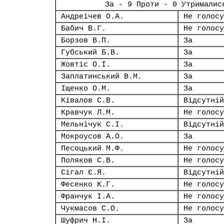
За - 9 Проти - 0 Утрималис
Андреічев О.А.
Не голосу
Бабич В.Г.
Не голосу
Борзов В.П.
За
Губський Б.В.
За
Жовтіс О.І.
За
Заплатинський В.М.
За
Іщенко О.М.
За
Ківалов С.В.
Відсутній
Кравчук Л.М.
Не голосу
Мельнічук С.І.
Відсутній
Мокроусов А.О.
За
Песоцький М.Ф.
Не голосу
Поляков С.В.
Не голосу
Сігал Є.Я.
Відсутній
Фесенко К.Г.
Не голосу
Франчук І.А.
Не голосу
Чукмасов С.О.
Не голосу
Шуфрич Н.І.
За