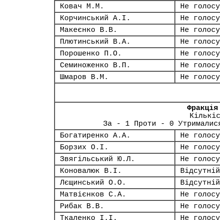
Ковач М.М.
Не голосу
Корчинський А.І.
Не голосу
Макеєнко В.В.
Не голосу
Плютинський В.А.
Не голосу
Порошенко П.О.
Не голосу
Семиноженко В.П.
Не голосу
Шмаров В.М.
Не голосу
Фракція
Кількі
За - 1 Проти - 0 Утрималис
Богатиренко А.А.
Не голосу
Борзих О.І.
Не голосу
Звягільський Ю.Л.
Не голосу
Коновалюк В.І.
Відсутній
Лєщинський О.О.
Відсутній
Матвієнков С.А.
Не голосу
Рибак В.В.
Не голосу
Ткаленко І.І.
Не голосу