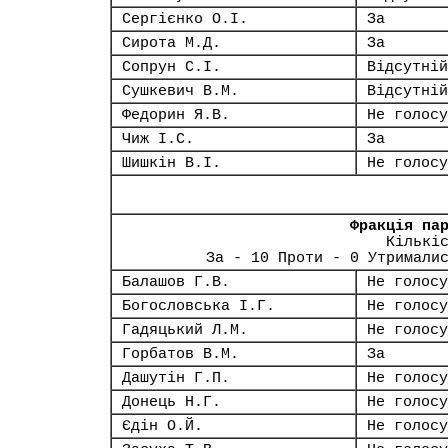
Сергієнко О.І.
За
Сирота М.Д.
За
Сопрун С.І.
Відсутній
Сушкевич В.М.
Відсутній
Федорин Я.В.
Не голосу
Чиж І.С.
За
Шишкін В.І.
Не голосу
Фракція па
Кількі
За - 10 Проти - 0 Утримали
Балашов Г.В.
Не голосу
Богословська І.Г.
Не голосу
Гадяцький Л.М.
Не голосу
Горбатов В.М.
За
Дашутін Г.П.
Не голосу
Донець Н.Г.
Не голосу
Єдін О.Й.
Не голосу