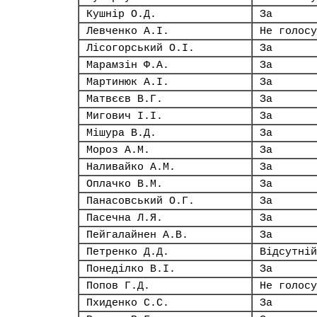
Кушнір О.Д.
За
Левченко А.І.
Не голосу
Лісогорський О.І.
За
Марамзін Ф.А.
За
Мартинюк А.І.
За
Матвєєв В.Г.
За
Мигович І.І.
За
Мішура В.Д.
За
Мороз А.М.
За
Наливайко А.М.
За
Оплачко В.М.
За
Панасовський О.Г.
За
Пасечна Л.Я.
За
Пейгалайнен А.В.
За
Петренко Д.Д.
Відсутній
Понеділко В.І.
За
Попов Г.Д.
Не голосу
Пхиденко С.С.
За