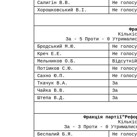
Салигін В.В.
Не голосу
Хорошковський В.І.
Не голосу
Фр
Кількі
За - 5 Проти - 0 Утримали
Бродський М.Ю.
Не голосу
Креч Е.Е.
Не голосу
Мельников О.Б.
Відсутній
Потімков С.Ю.
Не голосу
Сахно Ю.П.
Не голосу
Ткачук В.А.
За
Чайка В.В.
За
Штепа В.Д.
За
Фракція партії"Рефо
Кількі
За - 3 Проти - 0 Утрималис
Беспалий Б.Я.
Не голосу