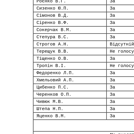
Роєнко В.Г.
За
Сизенко Ю.П.
За
Сімонов В.Д.
За
Сіренко В.Ф.
За
Сокерчак В.М.
За
Степура В.С.
За
Строгов А.Н.
Відсутній
Терещук В.В.
Не голосу
Тіщенко О.В.
За
Тропін В.І.
Не голосу
Федоренко Л.П.
За
Хмельовий А.П.
За
Цибенко П.С.
За
Черенков О.П.
За
Чивюк М.В.
За
Штепа Н.П.
За
Яценко В.М.
За