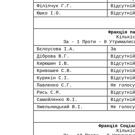
Філіпчук Г.Г.
Відсутній
Юшко І.О.
Відсутній
Фракція п
Кількі
За - 1 Проти - 0 Утрималис
Бєлоусова І.А.
За
Діброва В.Г.
Відсутній
Кирюшин І.В.
Відсутній
Кривошея С.В.
Відсутній
Курикін С.І.
Відсутній
Павленко С.Г.
Не голосу
Рись С.М.
Відсутній
Самойленко Ю.І.
Відсутній
Хмельницький В.І.
Не голосу
Фракція Соціа
Кількі