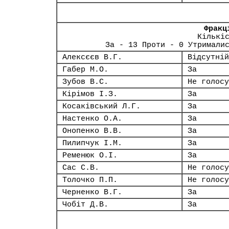
Фракц
Кількі
За - 13 Проти - 0 Утримали
Алексєєв В.Г.
Відсутній
Габер М.О.
За
Зубов В.С.
Не голосу
Кірімов І.З.
За
Косаківський Л.Г.
За
Настенко О.А.
За
Онопенко В.В.
За
Пилипчук І.М.
За
Ременюк О.І.
За
Сас С.В.
Не голосу
Толочко П.П.
Не голосу
Черненко В.Г.
За
Чобіт Д.В.
За