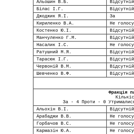
Альошин В.Б.
Відсутній
Білас І.Г.
Відсутній
Джоджик Я.І.
За
Кириленко В.А.
Не голосу
Костенко Ю.І.
Відсутній
Манчуленко Г.М.
Відсутній
Насалик І.С.
Не голосу
Ратушний М.Я.
Відсутній
Тарасюк І.Г.
Відсутній
Червоній В.М.
Відсутній
Шевченко В.Ф.
Відсутній
Фракція п
Кількі
За - 4 Проти - 0 Утрималис
Альохін В.І.
Відсутній
Арабаджи В.В.
Не голосу
Горбачов В.С.
Не голосу
Кармазін Ю.А.
Не голосу