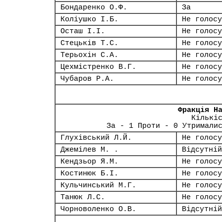
Бондаренко О.Ф.
За
Коліушко І.Б.
Не голосу
Осташ І.І.
Не голосу
Стецьків Т.С.
Не голосу
Терьохін С.А.
Не голосу
Цехмістренко В.Г.
Не голосу
Чубаров Р.А.
Не голосу
Фракція Н
Кількі
За - 1 Проти - 0 Утримали
Глухівський Л.Й.
Не голосу
Джемілев М. .
Відсутній
Кендзьор Я.М.
Не голосу
Костинюк Б.І.
Не голосу
Кульчинський М.Г.
Не голосу
Танюк Л.С.
Не голосу
Чорноволенко О.В.
Відсутній