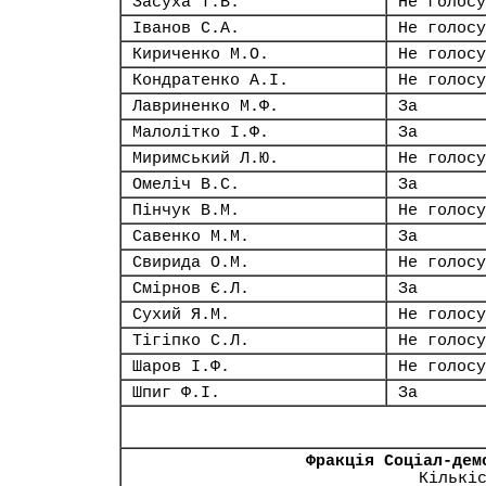
Засуха Т.В.
Не голосу
Іванов С.А.
Не голосу
Кириченко М.О.
Не голосу
Кондратенко А.І.
Не голосу
Лавриненко М.Ф.
За
Малолітко І.Ф.
За
Миримський Л.Ю.
Не голосу
Омеліч В.С.
За
Пінчук В.М.
Не голосу
Савенко М.М.
За
Свирида О.М.
Не голосу
Смірнов Є.Л.
За
Сухий Я.М.
Не голосу
Тігіпко С.Л.
Не голосу
Шаров І.Ф.
Не голосу
Шпиг Ф.І.
За
Фракція Соціал-дем
Кількі