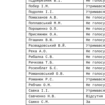
Підберезняк В.І.
Не голосу
Побер І.М.
Утримався
Подоляк І.І.
Утримався
Помазанов А.В.
Не голосу
Поплавський М.М.
Не голосу
Порошенко О.П.
Не голосу
Присяжнюк О.А.
Не голосу
Пташник В.Ю.
Не голосу
Развадовський В.Й.
Утримався
Река А.О.
Не голосу
Рибалка С.В.
Не голосу
Ричкова Т.Б.
Не голосу
Розенблат Б.С.
Не голосу
Романовський О.В.
Не голосу
Романюк Р.С.
Утримався
Рябчин О.М.
Не голосу
Савка І.І.
Утримався
Савченко Н.В.
Відсутня
Сажко С.М.
За