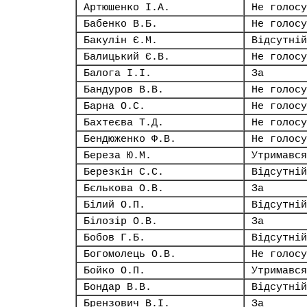
Артюшенко І.А.
Не голосу
Бабенко В.Б.
Не голосу
Бакулін Є.М.
Відсутній
Балицький Є.В.
Не голосу
Балога І.І.
За
Бандуров В.В.
Не голосу
Барна О.С.
Не голосу
Бахтеєва Т.Д.
Не голосу
Бендюженко Ф.В.
Не голосу
Береза Ю.М.
Утримався
Березкін С.С.
Відсутній
Бєлькова О.В.
За
Білий О.П.
Відсутній
Білозір О.В.
За
Бобов Г.Б.
Відсутній
Богомолець О.В.
Не голосу
Бойко О.П.
Утримався
Бондар В.В.
Відсутній
Брензович В.І.
За