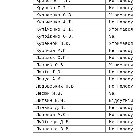
Кривошея Г.Г.
Не голосу
Крулько І.І.
Не голосу
Кудлаєнко С.В.
Утримався
Кузьменко А.І.
Не голосу
Куліченко І.І.
Утримався
Купрієнко О.В.
За
Куренной В.К.
Утримався
Курячий М.П.
Не голосу
Лабазюк С.П.
Не голосу
Лаврик О.В.
Утримався
Лапін І.О.
Не голосу
Левус А.М.
Не голосу
Ледовських О.В.
Не голосу
Лесюк Я.В.
За
Литвин В.М.
Відсутній
Лінько Д.В.
Не голосу
Лозовой А.С.
Не голосу
Лубінець Д.В.
Не голосу
Лунченко В.В.
Не голосу