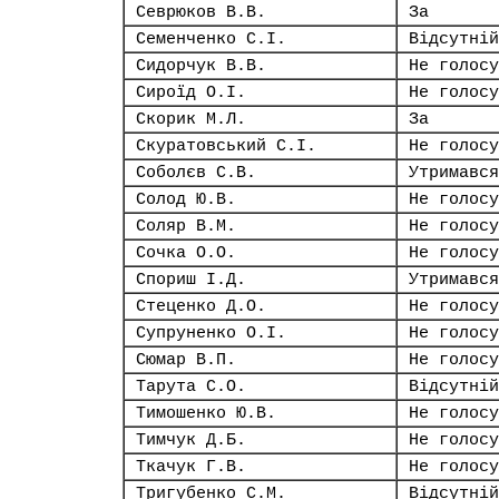
Севрюков В.В.
За
Семенченко С.І.
Відсутній
Сидорчук В.В.
Не голосу
Сироїд О.І.
Не голосу
Скорик М.Л.
За
Скуратовський С.І.
Не голосу
Соболєв С.В.
Утримався
Солод Ю.В.
Не голосу
Соляр В.М.
Не голосу
Сочка О.О.
Не голосу
Спориш І.Д.
Утримався
Стеценко Д.О.
Не голосу
Супруненко О.І.
Не голосу
Сюмар В.П.
Не голосу
Тарута С.О.
Відсутній
Тимошенко Ю.В.
Не голосу
Тимчук Д.Б.
Не голосу
Ткачук Г.В.
Не голосу
Тригубенко С.М.
Відсутній