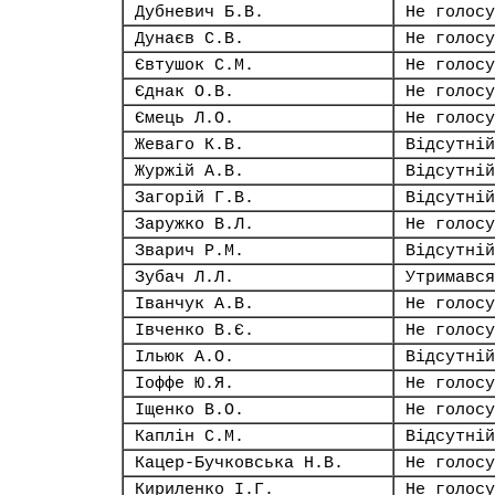
Дубневич Б.В.
Не голосу
Дунаєв С.В.
Не голосу
Євтушок С.М.
Не голосу
Єднак О.В.
Не голосу
Ємець Л.О.
Не голосу
Жеваго К.В.
Відсутній
Журжій А.В.
Відсутній
Загорій Г.В.
Відсутній
Заружко В.Л.
Не голосу
Зварич Р.М.
Відсутній
Зубач Л.Л.
Утримався
Іванчук А.В.
Не голосу
Івченко В.Є.
Не голосу
Ільюк А.О.
Відсутній
Іоффе Ю.Я.
Не голосу
Іщенко В.О.
Не голосу
Каплін С.М.
Відсутній
Кацер-Бучковська Н.В.
Не голосу
Кириленко І.Г.
Не голосу