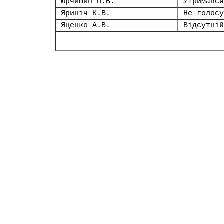
Юрчишин П.В.
Утримався
Яриніч К.В.
Не голосу
Яценко А.В.
Відсутній