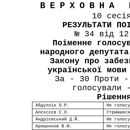
ВЕРХОВНА 
10 сесі
РЕЗУЛЬТАТИ ПО
№ 34 від 12
Поіменне голосу
народного депутата
Закону про забез
української мови
За - 30 Проти -
голосували 
Рішенн
Абдуллін О.Р.
Не голосу
Алєксєєв С.О.
Утримався
Андрієвський Д.Й.
Не голосу
Арешонков В.Ю.
Не голосу