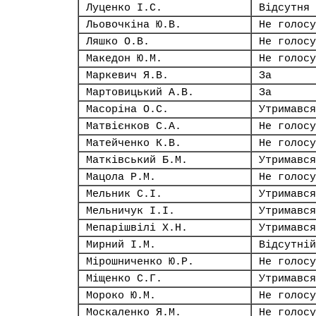
Луценко І.С.
Відсутня
Льовочкіна Ю.В.
Не голосу
Ляшко О.В.
Не голосу
Македон Ю.М.
Не голосу
Маркевич Я.В.
За
Мартовицький А.В.
За
Масоріна О.С.
Утримався
Матвієнков С.А.
Не голосу
Матейченко К.В.
Не голосу
Матківський Б.М.
Утримався
Мацола Р.М.
Не голосу
Мельник С.І.
Утримався
Мельничук І.І.
Утримався
Мепарішвілі Х.Н.
Утримався
Мирний І.М.
Відсутній
Мірошниченко Ю.Р.
Не голосу
Міщенко С.Г.
Утримався
Мороко Ю.М.
Не голосу
Москаленко Я.М.
Не голосу