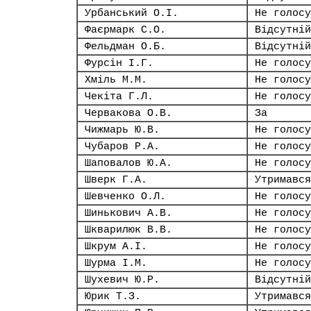
Урбанський О.І.
Не голосу
Фаєрмарк С.О.
Відсутній
Фельдман О.Б.
Відсутній
Фурсін І.Г.
Не голосу
Хміль М.М.
Не голосу
Чекіта Г.Л.
Не голосу
Червакова О.В.
За
Чижмарь Ю.В.
Не голосу
Чубаров Р.А.
Не голосу
Шаповалов Ю.А.
Не голосу
Шверк Г.А.
Утримався
Шевченко О.Л.
Не голосу
Шинькович А.В.
Не голосу
Шкварилюк В.В.
Не голосу
Шкрум А.І.
Не голосу
Шурма І.М.
Не голосу
Шухевич Ю.Р.
Відсутній
Юрик Т.З.
Утримався