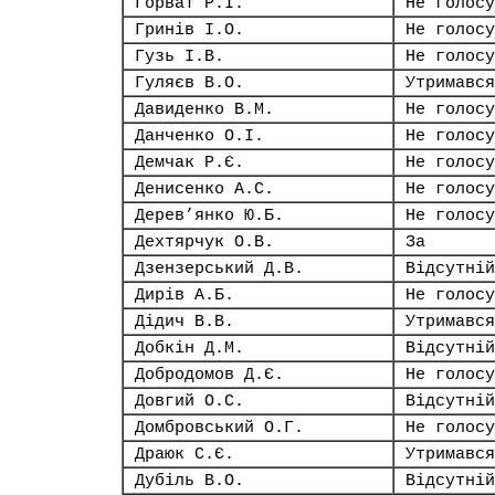
Горват Р.І.
Не голосу
Гринів І.О.
Не голосу
Гузь І.В.
Не голосу
Гуляєв В.О.
Утримався
Давиденко В.М.
Не голосу
Данченко О.І.
Не голосу
Демчак Р.Є.
Не голосу
Денисенко А.С.
Не голосу
Дерев’янко Ю.Б.
Не голосу
Дехтярчук О.В.
За
Дзензерський Д.В.
Відсутній
Дирів А.Б.
Не голосу
Дідич В.В.
Утримався
Добкін Д.М.
Відсутній
Добродомов Д.Є.
Не голосу
Довгий О.С.
Відсутній
Домбровський О.Г.
Не голосу
Драюк С.Є.
Утримався
Дубіль В.О.
Відсутній