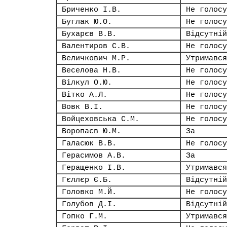
Бриченко І.В.
Не голосу
Буглак Ю.О.
Не голосу
Бухарєв В.В.
Відсутній
Валентиров С.В.
Не голосу
Величкович М.Р.
Утримався
Веселова Н.В.
Не голосу
Вілкул О.Ю.
Не голосу
Вітко А.Л.
Не голосу
Вовк В.І.
Не голосу
Войцеховська С.М.
Не голосу
Воропаєв Ю.М.
За
Галасюк В.В.
Не голосу
Герасимов А.В.
За
Геращенко І.В.
Утримався
Гєллєр Є.Б.
Відсутній
Головко М.Й.
Не голосу
Голубов Д.І.
Відсутній
Гопко Г.М.
Утримався