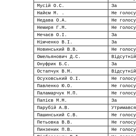
Мусій О.С.
За
Найєм М. .
Не голосу
Недава О.А.
Не голосу
Немиря Г.М.
Не голосу
Нечаєв О.І.
За
Німченко В.І.
За
Новинський В.В.
Не голосу
Омельянович Д.С.
Відсутній
Онуфрик Б.С.
За
Остапчук В.М.
Відсутній
Осуховський О.І.
Не голосу
Павленко Ю.О.
Не голосу
Паламарчук М.П.
Не голосу
Папієв М.М.
За
Парубій А.В.
Утримався
Пашинський С.В.
Не голосу
Петьовка В.В.
Не голосу
Пинзеник П.В.
Не голосу