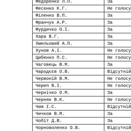
Федоренко Л.П.
За
Фесенко К.Г.
Не голосу
Філенко В.П.
За
Франчук А.Р.
За
Фурдичко О.І.
За
Хара В.Г.
За
Хмельовий А.П.
За
Хунов А.І.
Не голосу
Цибенко П.С.
Не голосу
Чаговець В.М.
За
Чародєєв О.В.
Відсутній
Червоній В.М.
Не голосу
Череп В.І.
Не голосу
Чернічко О.М.
За
Черняк В.К.
Не голосу
Чиж І.С.
Відсутній
Чичков В.М.
За
Чобіт Д.В.
За
Чорноволенко О.В.
Відсутній