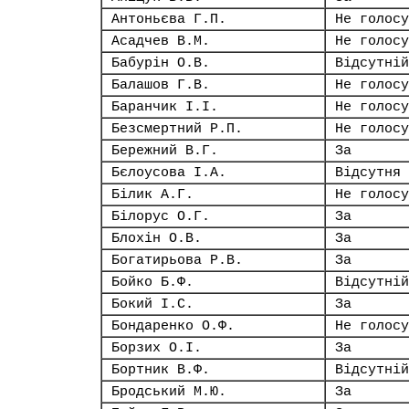
Антоньєва Г.П.
Не голосу
Асадчев В.М.
Не голосу
Бабурін О.В.
Відсутній
Балашов Г.В.
Не голосу
Баранчик І.І.
Не голосу
Безсмертний Р.П.
Не голосу
Бережний В.Г.
За
Бєлоусова І.А.
Відсутня
Білик А.Г.
Не голосу
Білорус О.Г.
За
Блохін О.В.
За
Богатирьова Р.В.
За
Бойко Б.Ф.
Відсутній
Бокий І.С.
За
Бондаренко О.Ф.
Не голосу
Борзих О.І.
За
Бортник В.Ф.
Відсутній
Бродський М.Ю.
За