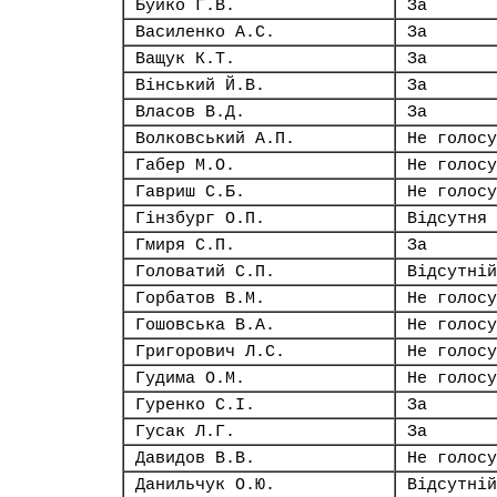
Буйко Г.В.
За
Василенко А.С.
За
Ващук К.Т.
За
Вінський Й.В.
За
Власов В.Д.
За
Волковський А.П.
Не голосу
Габер М.О.
Не голосу
Гавриш С.Б.
Не голосу
Гінзбург О.П.
Відсутня
Гмиря С.П.
За
Головатий С.П.
Відсутній
Горбатов В.М.
Не голосу
Гошовська В.А.
Не голосу
Григорович Л.С.
Не голосу
Гудима О.М.
Не голосу
Гуренко С.І.
За
Гусак Л.Г.
За
Давидов В.В.
Не голосу
Данильчук О.Ю.
Відсутній