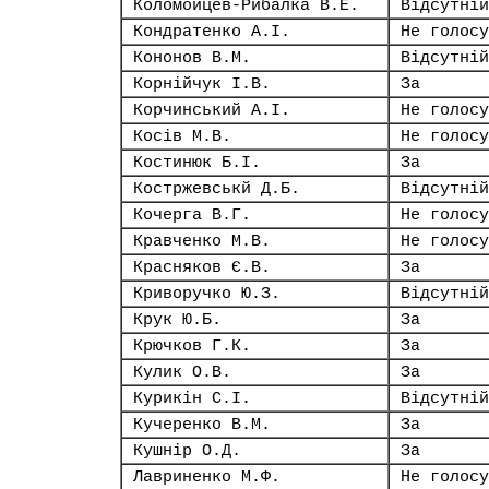
Коломойцев-Рибалка В.Е.
Відсутній
Кондратенко А.І.
Не голосу
Кононов В.М.
Відсутній
Корнійчук І.В.
За
Корчинський А.І.
Не голосу
Косів М.В.
Не голосу
Костинюк Б.І.
За
Костржевськй Д.Б.
Відсутній
Кочерга В.Г.
Не голосу
Кравченко М.В.
Не голосу
Красняков Є.В.
За
Криворучко Ю.З.
Відсутній
Крук Ю.Б.
За
Крючков Г.К.
За
Кулик О.В.
За
Курикін С.І.
Відсутній
Кучеренко В.М.
За
Кушнір О.Д.
За
Лавриненко М.Ф.
Не голосу