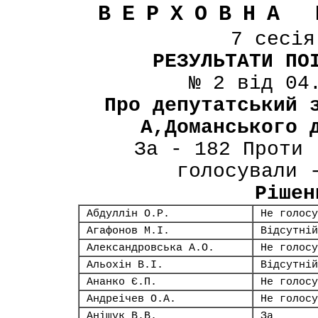
ВЕРХОВНА 
7 сесі
РЕЗУЛЬТАТИ ПО
№ 2 від 04
Про депутатський 
А,Доманського 
За - 182 Проти 
голосували 
Рішен
Абдуллін О.Р.
Не голосу
Агафонов М.І.
Відсутній
Александровська А.О.
Не голосу
Альохін В.І.
Відсутній
Ананко Є.П.
Не голосу
Андреічев О.А.
Не голосу
Аніщук В.В.
За