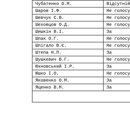
Чубатенко О.М.
Відсутній
Шаров І.Ф.
Не голосу
Шевчук С.В.
Не голосу
Шеховцов О.Д.
Не голосу
Шишкін В.І.
За
Шпак О.Г.
Не голосу
Шпігало В.Є.
Не голосу
Штепа Н.П.
За
Шушкевич В.Г.
Не голосу
Юхновський І.Р.
За
Юшко І.О.
Не голосу
Яковенко О.М.
За
Яценко В.М.
За