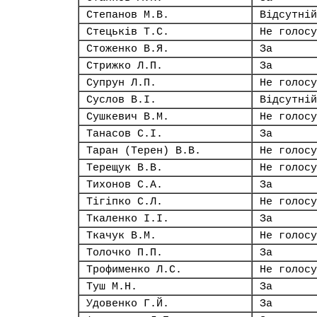
Степанов М.В.
Відсутній
Стецьків Т.С.
Не голосу
Стоженко В.Я.
За
Стрижко Л.П.
За
Супрун Л.П.
Не голосу
Суслов В.І.
Відсутній
Сушкевич В.М.
Не голосу
Танасов С.І.
За
Таран (Терен) В.В.
Не голосу
Терещук В.В.
Не голосу
Тихонов С.А.
За
Тігіпко С.Л.
Не голосу
Ткаленко І.І.
За
Ткачук В.М.
Не голосу
Толочко П.П.
За
Трофименко Л.С.
Не голосу
Туш М.Н.
За
Удовенко Г.Й.
За