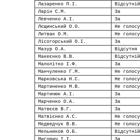
Лазаренко П.І.
Відсутній
Ларін С.М.
За
Левченко А.І.
За
Лєщинський О.О.
Не голосу
Литвак О.М.
Не голосу
Лісогорський О.І.
За
Мазур О.А.
Відсутня
Макеєнко В.В.
Відсутній
Малолітко І.Ф.
За
Манчуленко Г.М.
Не голосу
Марковська Н.С.
Не голосу
Мартиненко М.В.
Не голосу
Мартинюк А.І.
За
Марченко О.А.
За
Матвєєв В.Г.
За
Матвієнко А.С.
Не голосу
Медведчук В.В.
Не голосу
Мельников О.Б.
Відсутній
Мигович І.І.
За