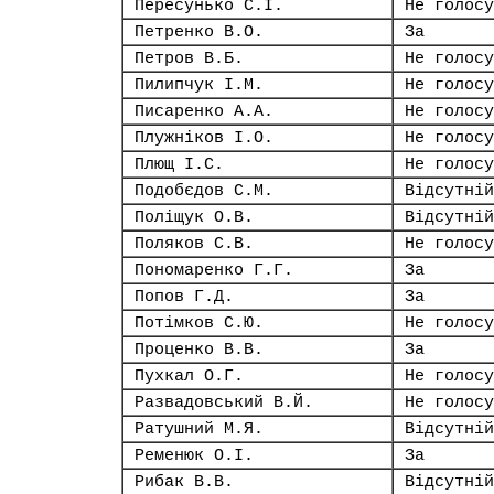
Пересунько С.І.
Не голосу
Петренко В.О.
За
Петров В.Б.
Не голосу
Пилипчук І.М.
Не голосу
Писаренко А.А.
Не голосу
Плужніков І.О.
Не голосу
Плющ І.С.
Не голосу
Подобєдов С.М.
Відсутній
Поліщук О.В.
Відсутній
Поляков С.В.
Не голосу
Пономаренко Г.Г.
За
Попов Г.Д.
За
Потімков С.Ю.
Не голосу
Проценко В.В.
За
Пухкал О.Г.
Не голосу
Развадовський В.Й.
Не голосу
Ратушний М.Я.
Відсутній
Ременюк О.І.
За
Рибак В.В.
Відсутній