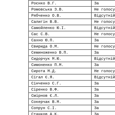
Роєнко В.Г.
За
Ромовська З.В.
Не голосу
Рябченко О.В.
Відсутній
Салигін В.В.
Не голосу
Самойленко Ю.І.
Відсутній
Сас С.В.
Не голосу
Сахно Ю.П.
За
Свирида О.М.
Не голосу
Семиноженко В.П.
За
Сидорчук М.Ю.
Відсутній
Симоненко П.М.
За
Сирота М.Д.
Не голосу
Сігал Є.Я.
Відсутній
Сінченко С.Г.
За
Сіренко В.Ф.
За
Смірнов Є.Л.
За
Сокерчак В.М.
За
Сопрун С.І.
За
Станков А.К.
За