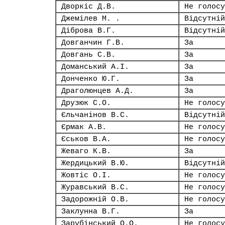
Дворкіс Д.В.
Не голосу
Джемілев М. .
Відсутній
Діброва В.Г.
Відсутній
Довганчин Г.В.
За
Довгань С.В.
За
Доманський А.І.
За
Донченко Ю.Г.
За
Драголюнцев А.Д.
За
Друзюк С.О.
Не голосу
Єльчанінов В.С.
Відсутній
Єрмак А.В.
Не голосу
Єськов В.А.
Не голосу
Жеваго К.В.
За
Жердицький В.Ю.
Відсутній
Жовтіс О.І.
Не голосу
Журавський В.С.
Не голосу
Задорожній О.В.
Не голосу
Заклунна В.Г.
За
Зарубінський О.О.
Не голосу