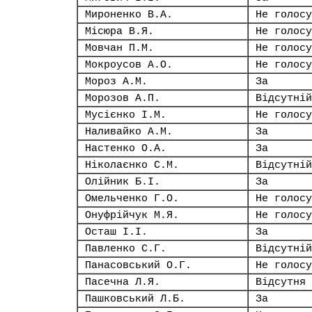
Мироненко В.А.
Не голосу
Місюра В.Я.
Не голосу
Мовчан П.М.
Не голосу
Мокроусов А.О.
Не голосу
Мороз А.М.
За
Морозов А.П.
Відсутній
Мусієнко І.М.
Не голосу
Наливайко А.М.
За
Настенко О.А.
За
Ніколаєнко С.М.
Відсутній
Олійник Б.І.
За
Омельченко Г.О.
Не голосу
Онуфрійчук М.Я.
Не голосу
Осташ І.І.
За
Павленко С.Г.
Відсутній
Панасовський О.Г.
Не голосу
Пасечна Л.Я.
Відсутня
Пашковський Л.Б.
За