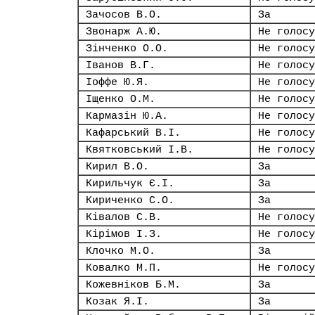
Зачосов В.О.
За
Звонарж А.Ю.
Не голосу
Зінченко О.О.
Не голосу
Іванов В.Г.
Не голосу
Іоффе Ю.Я.
Не голосу
Іщенко О.М.
Не голосу
Кармазін Ю.А.
Не голосу
Кафарський В.І.
Не голосу
Квятковський І.В.
Не голосу
Кирил В.О.
За
Кирильчук Є.І.
За
Кириченко С.О.
За
Ківалов С.В.
Не голосу
Кірімов І.З.
Не голосу
Клочко М.О.
За
Ковалко М.П.
Не голосу
Кожевніков Б.М.
За
Козак Я.І.
За