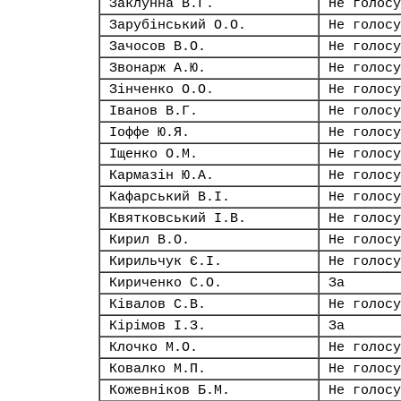
Заклунна В.Г.
Не голосу
Зарубінський О.О.
Не голосу
Зачосов В.О.
Не голосу
Звонарж А.Ю.
Не голосу
Зінченко О.О.
Не голосу
Іванов В.Г.
Не голосу
Іоффе Ю.Я.
Не голосу
Іщенко О.М.
Не голосу
Кармазін Ю.А.
Не голосу
Кафарський В.І.
Не голосу
Квятковський І.В.
Не голосу
Кирил В.О.
Не голосу
Кирильчук Є.І.
Не голосу
Кириченко С.О.
За
Ківалов С.В.
Не голосу
Кірімов І.З.
За
Клочко М.О.
Не голосу
Ковалко М.П.
Не голосу
Кожевніков Б.М.
Не голосу