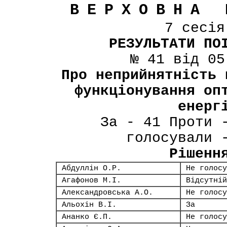
ВЕРХОВНА 
7 сесі
РЕЗУЛЬТАТИ ПО
№ 41 від 05
Про неприйнятність 
функціонування оп
енерг
За - 41 Проти 
голосували 
Рішенн
Абдуллін О.Р.
Не голосу
Агафонов М.І.
Відсутній
Александровська А.О.
Не голосу
Альохін В.І.
За
Ананко Є.П.
Не голосу