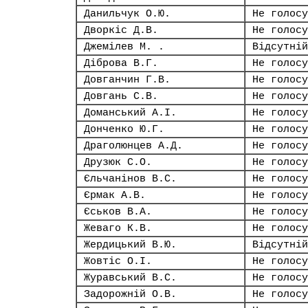
Данильчук О.Ю.
Не голосу
Дворкіс Д.В.
Не голосу
Джемілев М. .
Відсутній
Діброва В.Г.
Не голосу
Довганчин Г.В.
Не голосу
Довгань С.В.
Не голосу
Доманський А.І.
Не голосу
Донченко Ю.Г.
Не голосу
Драголюнцев А.Д.
Не голосу
Друзюк С.О.
Не голосу
Єльчанінов В.С.
Не голосу
Єрмак А.В.
Не голосу
Єськов В.А.
Не голосу
Жеваго К.В.
Не голосу
Жердицький В.Ю.
Відсутній
Жовтіс О.І.
Не голосу
Журавський В.С.
Не голосу
Задорожній О.В.
Не голосу