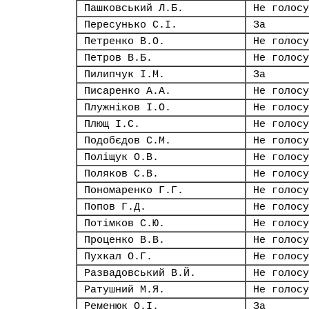
Пашковський Л.Б.
Не голосу
Пересунько С.І.
За
Петренко В.О.
Не голосу
Петров В.Б.
Не голосу
Пилипчук І.М.
За
Писаренко А.А.
Не голосу
Плужніков І.О.
Не голосу
Плющ І.С.
Не голосу
Подобєдов С.М.
Не голосу
Поліщук О.В.
Не голосу
Поляков С.В.
Не голосу
Пономаренко Г.Г.
Не голосу
Попов Г.Д.
Не голосу
Потімков С.Ю.
Не голосу
Проценко В.В.
Не голосу
Пухкал О.Г.
Не голосу
Развадовський В.Й.
Не голосу
Ратушний М.Я.
Не голосу
Ременюк О.І.
За