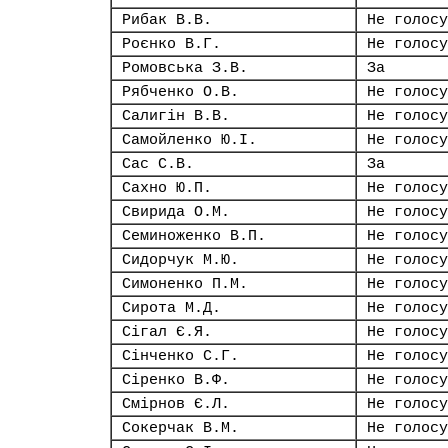
Рибак В.В.
Не голосу
Роєнко В.Г.
Не голосу
Ромовська З.В.
За
Рябченко О.В.
Не голосу
Салигін В.В.
Не голосу
Самойленко Ю.І.
Не голосу
Сас С.В.
За
Сахно Ю.П.
Не голосу
Свирида О.М.
Не голосу
Семиноженко В.П.
Не голосу
Сидорчук М.Ю.
Не голосу
Симоненко П.М.
Не голосу
Сирота М.Д.
Не голосу
Сігал Є.Я.
Не голосу
Сінченко С.Г.
Не голосу
Сіренко В.Ф.
Не голосу
Смірнов Є.Л.
Не голосу
Сокерчак В.М.
Не голосу