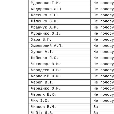
Удовенко Г.Й.
Не голосу
Федоренко Л.П.
Не голосу
Фесенко К.Г.
Не голосу
Філенко В.П.
Не голосу
Франчук А.Р.
Не голосу
Фурдичко О.І.
Не голосу
Хара В.Г.
Не голосу
Хмельовий А.П.
Не голосу
Хунов А.І.
Не голосу
Цибенко П.С.
Не голосу
Чаговець В.М.
Не голосу
Чародєєв О.В.
Не голосу
Червоній В.М.
Не голосу
Череп В.І.
Не голосу
Чернічко О.М.
Не голосу
Черняк В.К.
Не голосу
Чиж І.С.
Не голосу
Чичков В.М.
За
Чобіт Д.В.
За