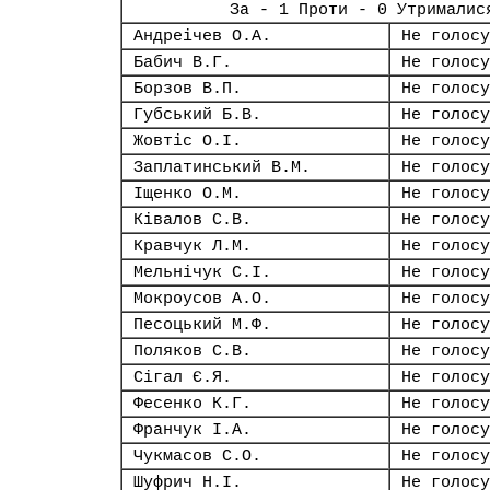
За - 1 Проти - 0 Утрималис
Андреічев О.А.
Не голосу
Бабич В.Г.
Не голосу
Борзов В.П.
Не голосу
Губський Б.В.
Не голосу
Жовтіс О.І.
Не голосу
Заплатинський В.М.
Не голосу
Іщенко О.М.
Не голосу
Ківалов С.В.
Не голосу
Кравчук Л.М.
Не голосу
Мельнічук С.І.
Не голосу
Мокроусов А.О.
Не голосу
Песоцький М.Ф.
Не голосу
Поляков С.В.
Не голосу
Сігал Є.Я.
Не голосу
Фесенко К.Г.
Не голосу
Франчук І.А.
Не голосу
Чукмасов С.О.
Не голосу
Шуфрич Н.І.
Не голосу