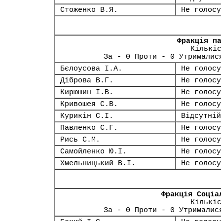
Стоженко В.Я.
Не голосу
Фракція п
Кількі
За - 0 Проти - 0 Утрималис
Бєлоусова І.А.
Не голосу
Діброва В.Г.
Не голосу
Кирюшин І.В.
Не голосу
Кривошея С.В.
Не голосу
Курикін С.І.
Відсутній
Павленко С.Г.
Не голосу
Рись С.М.
Не голосу
Самойленко Ю.І.
Не голосу
Хмельницький В.І.
Не голосу
Фракція Соціа
Кількі
За - 0 Проти - 0 Утрималис