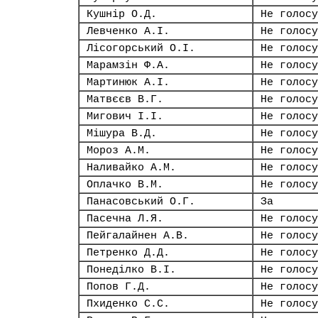
Кушнір О.Д.
Не голосу
Левченко А.І.
Не голосу
Лісогорський О.І.
Не голосу
Марамзін Ф.А.
Не голосу
Мартинюк А.І.
Не голосу
Матвєєв В.Г.
Не голосу
Мигович І.І.
Не голосу
Мішура В.Д.
Не голосу
Мороз А.М.
Не голосу
Наливайко А.М.
Не голосу
Оплачко В.М.
Не голосу
Панасовський О.Г.
За
Пасечна Л.Я.
Не голосу
Пейгалайнен А.В.
Не голосу
Петренко Д.Д.
Не голосу
Понеділко В.І.
Не голосу
Попов Г.Д.
Не голосу
Пхиденко С.С.
Не голосу