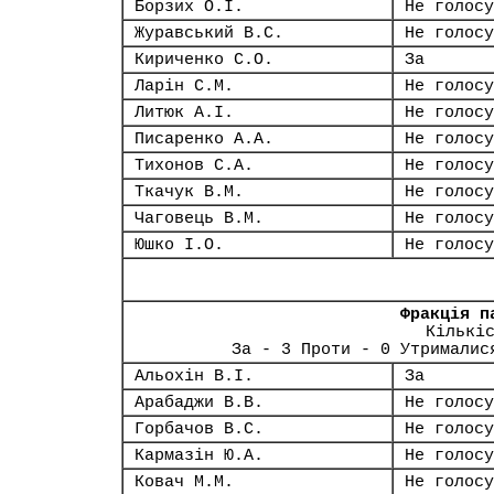
Борзих О.І.
Не голосу
Журавський В.С.
Не голосу
Кириченко С.О.
За
Ларін С.М.
Не голосу
Литюк А.І.
Не голосу
Писаренко А.А.
Не голосу
Тихонов С.А.
Не голосу
Ткачук В.М.
Не голосу
Чаговець В.М.
Не голосу
Юшко І.О.
Не голосу
Фракція п
Кількі
За - 3 Проти - 0 Утрималис
Альохін В.І.
За
Арабаджи В.В.
Не голосу
Горбачов В.С.
Не голосу
Кармазін Ю.А.
Не голосу
Ковач М.М.
Не голосу