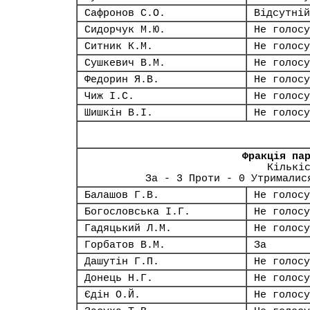
Сафронов С.О.
Відсутній
Сидорчук М.Ю.
Не голосу
Ситник К.М.
Не голосу
Сушкевич В.М.
Не голосу
Федорин Я.В.
Не голосу
Чиж І.С.
Не голосу
Шишкін В.І.
Не голосу
Фракція па
Кількі
За - 3 Проти - 0 Утрималис
Балашов Г.В.
Не голосу
Богословська І.Г.
Не голосу
Гадяцький Л.М.
Не голосу
Горбатов В.М.
За
Дашутін Г.П.
Не голосу
Донець Н.Г.
Не голосу
Єдін О.Й.
Не голосу