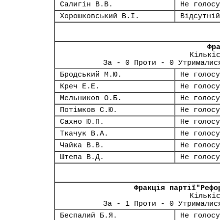
Салигін В.В.
Не голосу
Хорошковський В.І.
Відсутній
Фр
Кількі
За - 0 Проти - 0 Утрималис
Бродський М.Ю.
Не голосу
Креч Е.Е.
Не голосу
Мельников О.Б.
Не голосу
Потімков С.Ю.
Не голосу
Сахно Ю.П.
Не голосу
Ткачук В.А.
Не голосу
Чайка В.В.
Не голосу
Штепа В.Д.
Не голосу
Фракція партії"Рефо
Кількі
За - 1 Проти - 0 Утрималис
Беспалий Б.Я.
Не голосу