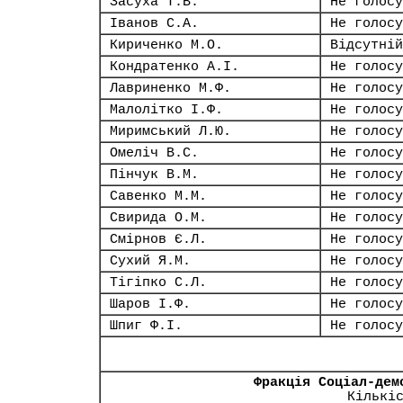
Засуха Т.В.
Не голосу
Іванов С.А.
Не голосу
Кириченко М.О.
Відсутній
Кондратенко А.І.
Не голосу
Лавриненко М.Ф.
Не голосу
Малолітко І.Ф.
Не голосу
Миримський Л.Ю.
Не голосу
Омеліч В.С.
Не голосу
Пінчук В.М.
Не голосу
Савенко М.М.
Не голосу
Свирида О.М.
Не голосу
Смірнов Є.Л.
Не голосу
Сухий Я.М.
Не голосу
Тігіпко С.Л.
Не голосу
Шаров І.Ф.
Не голосу
Шпиг Ф.І.
Не голосу
Фракція Соціал-дем
Кількі