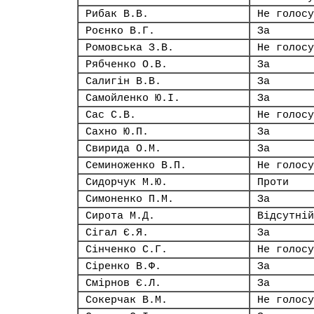
Рибак В.В.
Не голосу
Роєнко В.Г.
За
Ромовська З.В.
Не голосу
Рябченко О.В.
За
Салигін В.В.
За
Самойленко Ю.І.
За
Сас С.В.
Не голосу
Сахно Ю.П.
За
Свирида О.М.
За
Семиноженко В.П.
Не голосу
Сидорчук М.Ю.
Проти
Симоненко П.М.
За
Сирота М.Д.
Відсутній
Сігал Є.Я.
За
Сінченко С.Г.
Не голосу
Сіренко В.Ф.
За
Смірнов Є.Л.
За
Сокерчак В.М.
Не голосу