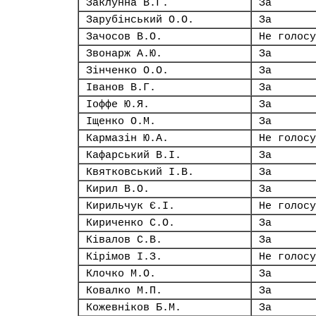
Заклунна В.Г.
За
Зарубінський О.О.
За
Зачосов В.О.
Не голосу
Звонарж А.Ю.
За
Зінченко О.О.
За
Іванов В.Г.
За
Іоффе Ю.Я.
За
Іщенко О.М.
За
Кармазін Ю.А.
Не голосу
Кафарський В.І.
За
Квятковський І.В.
За
Кирил В.О.
За
Кирильчук Є.І.
Не голосу
Кириченко С.О.
За
Ківалов С.В.
За
Кірімов І.З.
Не голосу
Клочко М.О.
За
Ковалко М.П.
За
Кожевніков Б.М.
За