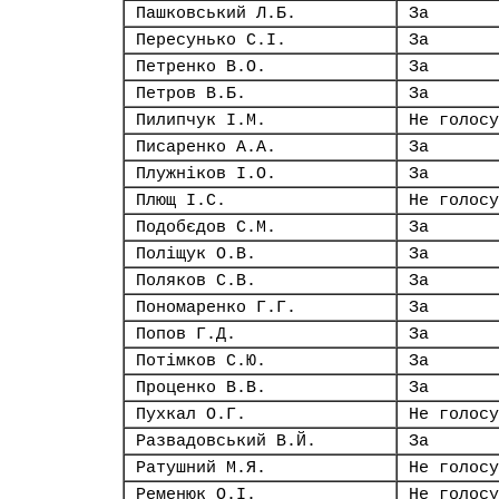
Пашковський Л.Б.
За
Пересунько С.І.
За
Петренко В.О.
За
Петров В.Б.
За
Пилипчук І.М.
Не голосу
Писаренко А.А.
За
Плужніков І.О.
За
Плющ І.С.
Не голосу
Подобєдов С.М.
За
Поліщук О.В.
За
Поляков С.В.
За
Пономаренко Г.Г.
За
Попов Г.Д.
За
Потімков С.Ю.
За
Проценко В.В.
За
Пухкал О.Г.
Не голосу
Развадовський В.Й.
За
Ратушний М.Я.
Не голосу
Ременюк О.І.
Не голосу