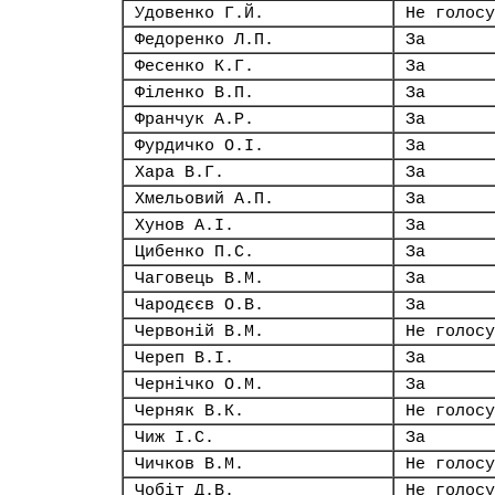
Удовенко Г.Й.
Не голосу
Федоренко Л.П.
За
Фесенко К.Г.
За
Філенко В.П.
За
Франчук А.Р.
За
Фурдичко О.І.
За
Хара В.Г.
За
Хмельовий А.П.
За
Хунов А.І.
За
Цибенко П.С.
За
Чаговець В.М.
За
Чародєєв О.В.
За
Червоній В.М.
Не голосу
Череп В.І.
За
Чернічко О.М.
За
Черняк В.К.
Не голосу
Чиж І.С.
За
Чичков В.М.
Не голосу
Чобіт Д.В.
Не голосу