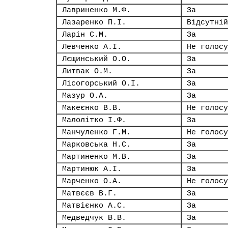
Лавриненко М.Ф.
За
Лазаренко П.І.
Відсутній
Ларін С.М.
За
Левченко А.І.
Не голосу
Лєщинський О.О.
За
Литвак О.М.
За
Лісогорський О.І.
За
Мазур О.А.
За
Макеєнко В.В.
Не голосу
Малолітко І.Ф.
За
Манчуленко Г.М.
Не голосу
Марковська Н.С.
За
Мартиненко М.В.
За
Мартинюк А.І.
За
Марченко О.А.
Не голосу
Матвєєв В.Г.
За
Матвієнко А.С.
За
Медведчук В.В.
За