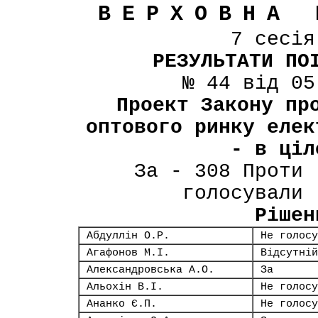
ВЕРХОВНА 
7 сесі
РЕЗУЛЬТАТИ ПО
№ 44 від 05
Проект Закону пр
оптового ринку елек
- в ціл
За - 308 Проти 
голосували 
Рішен
Абдуллін О.Р.
Не голосу
Агафонов М.І.
Відсутній
Александровська А.О.
За
Альохін В.І.
Не голосу
Ананко Є.П.
Не голосу