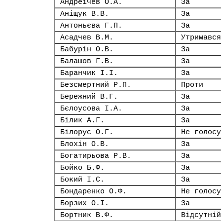
Андреічев О.А.
За
Аніщук В.В.
За
Антоньєва Г.П.
За
Асадчев В.М.
Утримався
Бабурін О.В.
За
Балашов Г.В.
За
Баранчик І.І.
За
Безсмертний Р.П.
Проти
Бережний В.Г.
За
Бєлоусова І.А.
За
Білик А.Г.
За
Білорус О.Г.
Не голосу
Блохін О.В.
За
Богатирьова Р.В.
За
Бойко Б.Ф.
За
Бокий І.С.
За
Бондаренко О.Ф.
Не голосу
Борзих О.І.
За
Бортник В.Ф.
Відсутній