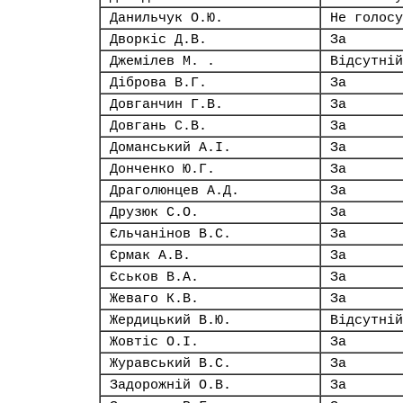
Данильчук О.Ю.
Не голосу
Дворкіс Д.В.
За
Джемілев М. .
Відсутній
Діброва В.Г.
За
Довганчин Г.В.
За
Довгань С.В.
За
Доманський А.І.
За
Донченко Ю.Г.
За
Драголюнцев А.Д.
За
Друзюк С.О.
За
Єльчанінов В.С.
За
Єрмак А.В.
За
Єськов В.А.
За
Жеваго К.В.
За
Жердицький В.Ю.
Відсутній
Жовтіс О.І.
За
Журавський В.С.
За
Задорожній О.В.
За