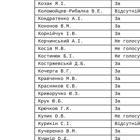
Козак Я.І.
За
Коломойцев-Рибалка В.Е.
Відсутній
Кондратенко А.І.
За
Кононов В.М.
За
Корнійчук І.В.
За
Корчинський А.І.
Не голосу
Косів М.В.
Не голосу
Костинюк Б.І.
Не голосу
Костржевськй Д.Б.
За
Кочерга В.Г.
За
Кравченко М.В.
За
Красняков Є.В.
За
Криворучко Ю.З.
За
Крук Ю.Б.
За
Крючков Г.К.
За
Кулик О.В.
Не голосу
Курикін С.І.
Відсутній
Кучеренко В.М.
За
Кушнір О.Д.
За