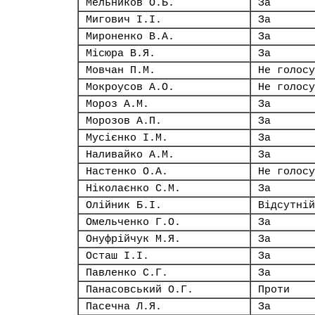
Мельников О.Б.
За
Мигович І.І.
За
Мироненко В.А.
За
Місюра В.Я.
За
Мовчан П.М.
Не голосу
Мокроусов А.О.
Не голосу
Мороз А.М.
За
Морозов А.П.
За
Мусієнко І.М.
За
Наливайко А.М.
За
Настенко О.А.
Не голосу
Ніколаєнко С.М.
За
Олійник Б.І.
Відсутній
Омельченко Г.О.
За
Онуфрійчук М.Я.
За
Осташ І.І.
За
Павленко С.Г.
За
Панасовський О.Г.
Проти
Пасечна Л.Я.
За