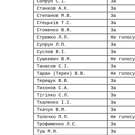
Сопрун С.І.
За
Станков А.К.
За
Степанов М.В.
За
Стецьків Т.С.
За
Стоженко В.Я.
За
Стрижко Л.П.
Не голосу
Супрун Л.П.
За
Суслов В.І.
За
Сушкевич В.М.
Не голосу
Танасов С.І.
За
Таран (Терен) В.В.
Не голосу
Терещук В.В.
За
Тихонов С.А.
За
Тігіпко С.Л.
За
Ткаленко І.І.
За
Ткачук В.М.
За
Толочко П.П.
Не голосу
Трофименко Л.С.
За
Туш М.Н.
За