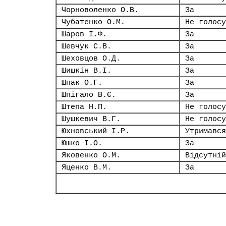
Чорноволенко О.В.
За
Чубатенко О.М.
Не голосу
Шаров І.Ф.
За
Шевчук С.В.
За
Шеховцов О.Д.
За
Шишкін В.І.
За
Шпак О.Г.
За
Шпігало В.Є.
За
Штепа Н.П.
Не голосу
Шушкевич В.Г.
Не голосу
Юхновський І.Р.
Утримався
Юшко І.О.
За
Яковенко О.М.
Відсутній
Яценко В.М.
За