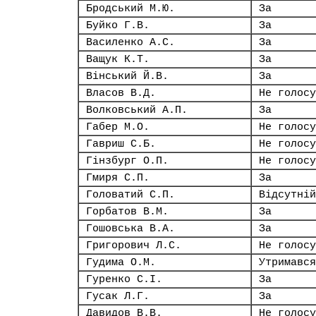
Бродський М.Ю.
За
Буйко Г.В.
За
Василенко А.С.
За
Ващук К.Т.
За
Вінський Й.В.
За
Власов В.Д.
Не голосу
Волковський А.П.
За
Габер М.О.
Не голосу
Гавриш С.Б.
Не голосу
Гінзбург О.П.
Не голосу
Гмиря С.П.
За
Головатий С.П.
Відсутній
Горбатов В.М.
За
Гошовська В.А.
За
Григорович Л.С.
Не голосу
Гудима О.М.
Утримався
Гуренко С.І.
За
Гусак Л.Г.
За
Давидов В.В.
Не голосу