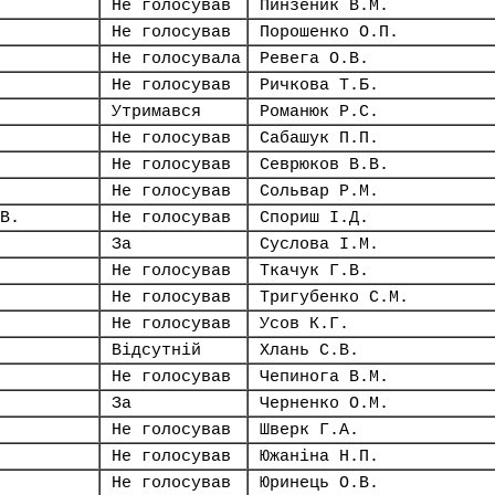
Не голосував
Пинзеник В.М.
Не голосував
Порошенко О.П.
Не голосувала
Ревега О.В.
Не голосував
Ричкова Т.Б.
Утримався
Романюк Р.С.
Не голосував
Сабашук П.П.
Не голосував
Севрюков В.В.
Не голосував
Сольвар Р.М.
В.
Не голосував
Спориш І.Д.
За
Суслова І.М.
Не голосував
Ткачук Г.В.
Не голосував
Тригубенко С.М.
Не голосував
Усов К.Г.
Відсутній
Хлань С.В.
Не голосував
Чепинога В.М.
За
Черненко О.М.
Не голосував
Шверк Г.А.
Не голосував
Южаніна Н.П.
Не голосував
Юринець О.В.