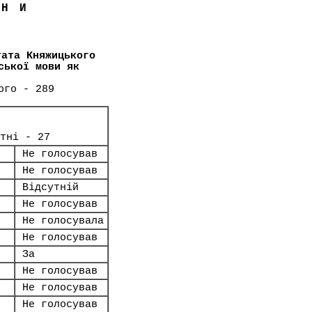
ЇНИ
тата Княжицького
ської мови як
ого - 289
тні - 27
Не голосував
Не голосував
Відсутній
Не голосував
Не голосувала
Не голосував
За
Не голосував
Не голосував
Не голосував