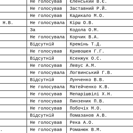
Не голосував
Єленський В.Є.
Не голосував
Заставний Р.Й.
Не голосував
Кадикало М.О.
 Н.В.
Не голосувала
Кірш О.В.
За
Кодола О.М.
Не голосувала
Корчик В.А.
Відсутній
Кремінь Т.Д.
Не голосував
Кривошея Г.Г.
Відсутній
Ксенжук О.С.
Не голосував
Левус А.М.
Не голосувала
Логвинський Г.В.
Відсутній
Лунченко В.В.
Не голосувала
Матейченко К.В.
Не голосував
Мепарішвілі Х.Н.
Не голосував
Пинзеник П.В.
Не голосував
Побочіх М.О.
Відсутній
Помазанов А.В.
Не голосував
Река А.О.
.
Не голосував
Романюк В.М.