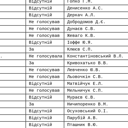
Відсутній
Гопко Г.М.
Відсутній
Денисенко А.С.
Відсутній
Деркач А.Л.
Не голосував
Добродомов Д.Є.
Не голосував
Дунаєв С.В.
Не голосував
Жеваго К.В.
Відсутній
Іоффе Ю.Я.
За
Клюєв С.П.
.
Не голосувала
Константіновський В.Л.
За
Кривохатько В.В.
Не голосував
Левченко Ю.В.
Не голосував
Льовочкін С.В.
Відсутній
Матвійчук Е.Л.
Не голосував
Мельничук С.П.
Відсутній
Мураєв Є.В.
За
Ничипоренко В.М.
Відсутній
Осуховський О.І.
Відсутній
Парубій А.В.
Відсутній
Пташник В.Ю.