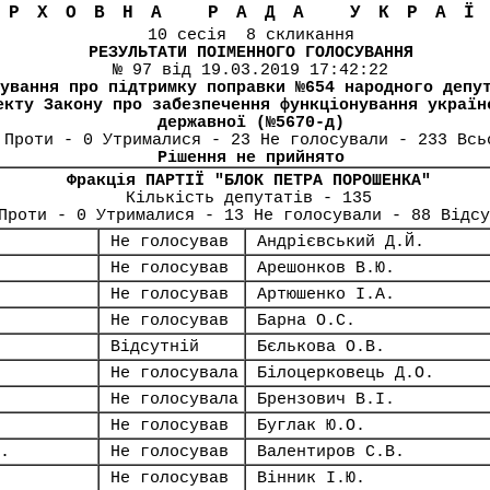
ЕРХОВНА РАДА УКРА
10 сесія 8 скликання
РЕЗУЛЬТАТИ ПОІМЕННОГО ГОЛОСУВАННЯ
№ 97 від 19.03.2019 17:42:22
ування про підтримку поправки №654 народного депу
екту Закону про забезпечення функціонування україн
державної (№5670-д)
 Проти - 0 Утрималися - 23 Не голосували - 233 Всь
Рішення не прийнято
Фракція ПАРТІЇ "БЛОК ПЕТРА ПОРОШЕНКА"
Кількість депутатів - 135
Проти - 0 Утрималися - 13 Не голосували - 88 Відсу
Не голосував
Андрієвський Д.Й.
Не голосував
Арешонков В.Ю.
Не голосував
Артюшенко І.А.
Не голосував
Барна О.С.
Відсутній
Бєлькова О.В.
Не голосувала
Білоцерковець Д.О.
Не голосувала
Брензович В.І.
Не голосував
Буглак Ю.О.
.
Не голосував
Валентиров С.В.
Не голосував
Вінник І.Ю.