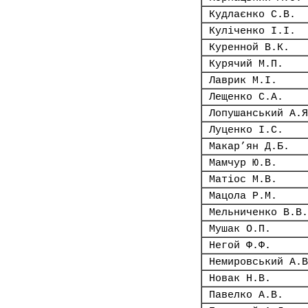
Кудлаєнко С.В.
Куліченко І.І.
Куренной В.К.
Курячий М.П.
Лаврик М.І.
Лещенко С.А.
Лопушанський А.Я
Луценко І.С.
Макар’ян Д.Б.
Мамчур Ю.В.
Матіос М.В.
Мацола Р.М.
Мельниченко В.В.
Мушак О.П.
Негой Ф.Ф.
Немировський А.В
Новак Н.В.
Павелко А.В.