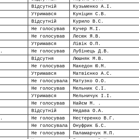
Відсутній
Кузьменко А.І.
Утримався
Куніцин С.В.
Відсутній
Курило В.С.
Не голосував
Кучер М.І.
Не голосував
Лесюк Я.В.
Утримався
Лівік О.П.
.
Не голосував
Лубінець Д.В.
Відсутня
Люшняк М.В.
Не голосував
Македон Ю.М.
Утримався
Матвієнко А.С.
Не голосувала
Матузко О.О.
Не голосував
Мельник С.І.
Утримався
Мельничук І.І.
Не голосував
Найєм М. .
Відсутній
Недава О.А.
.
Не голосував
Нестеренко В.Г.
Не голосувала
Онуфрик Б.С.
Не голосував
Паламарчук М.П.