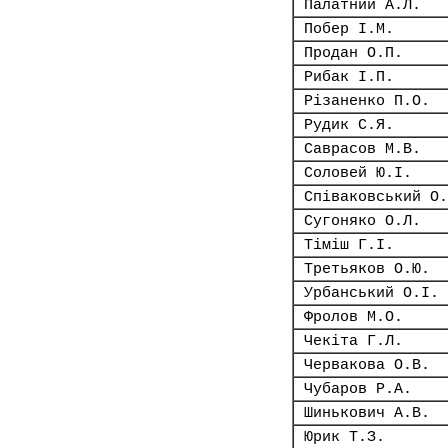
Палатний А.Л.
Побер І.М.
Продан О.П.
Рибак І.П.
Різаненко П.О.
Рудик С.Я.
Саврасов М.В.
Соловей Ю.І.
Співаковський О.
Сугоняко О.Л.
Тіміш Г.І.
Третьяков О.Ю.
Урбанський О.І.
Фролов М.О.
Чекіта Г.Л.
Червакова О.В.
Чубаров Р.А.
Шинькович А.В.
Юрик Т.З.