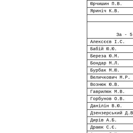
Юрчишин П.В.
Яриніч К.В.
За - 5
Алексєєв І.С.
Бабій Ю.Ю.
Береза Ю.М.
Бондар М.Л.
Бурбак М.Ю.
Величкович М.Р.
Вознюк Ю.В.
Гаврилюк М.В.
Горбунов О.В.
Данілін В.Ю.
Дзензерський Д.В
Дирів А.Б.
Драюк С.Є.