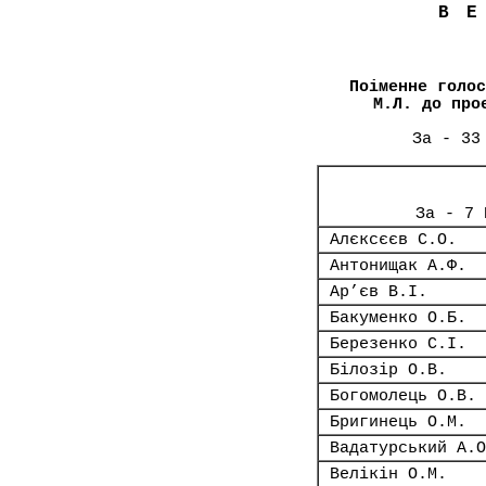
В
Поіменне голос
М.Л. до про
За - 33
За - 7 
Алєксєєв С.О.
Антонищак А.Ф.
Ар’єв В.І.
Бакуменко О.Б.
Березенко С.І.
Білозір О.В.
Богомолець О.В.
Бригинець О.М.
Вадатурський А.О
Велікін О.М.