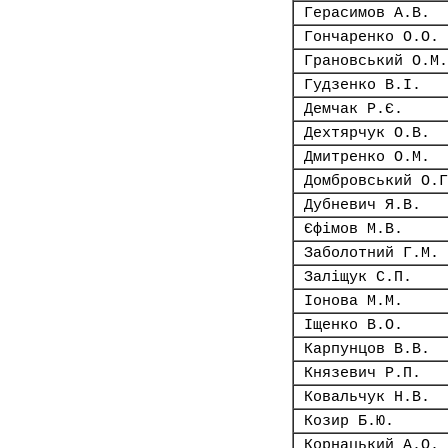
Герасимов А.В.
Гончаренко О.О.
Грановський О.М.
Гудзенко В.І.
Демчак Р.Є.
Дехтярчук О.В.
Дмитренко О.М.
Домбровський О.Г
Дубневич Я.В.
Єфімов М.В.
Заболотний Г.М.
Заліщук С.П.
Іонова М.М.
Іщенко В.О.
Карпунцов В.В.
Князевич Р.П.
Ковальчук Н.В.
Козир Б.Ю.
Корнацький А.О.