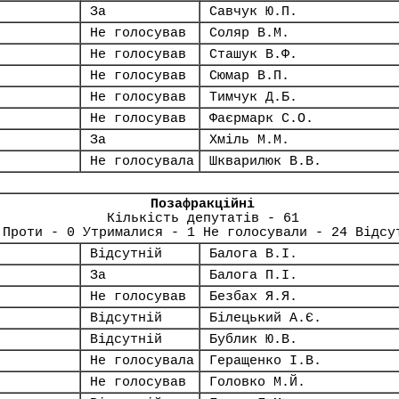
За
Савчук Ю.П.
Не голосував
Соляр В.М.
Не голосував
Сташук В.Ф.
Не голосував
Сюмар В.П.
Не голосував
Тимчук Д.Б.
Не голосував
Фаєрмарк С.О.
За
Хміль М.М.
Не голосувала
Шкварилюк В.В.
Позафракційні
Кількість депутатів - 61
 Проти - 0 Утрималися - 1 Не голосували - 24 Відсу
Відсутній
Балога В.І.
За
Балога П.І.
Не голосував
Безбах Я.Я.
Відсутній
Білецький А.Є.
Відсутній
Бублик Ю.В.
Не голосувала
Геращенко І.В.
Не голосував
Головко М.Й.