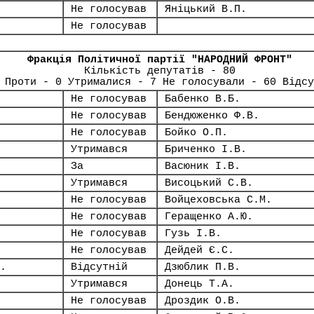
Не голосував
Яніцький В.П.
Не голосував
Фракція Політичної партії "НАРОДНИЙ ФРОНТ"
Кількість депутатів - 80
 Проти - 0 Утрималися - 7 Не голосували - 60 Відсу
Не голосував
Бабенко В.Б.
Не голосував
Бендюженко Ф.В.
Не голосував
Бойко О.П.
Утримався
Бриченко І.В.
За
Васюник І.В.
Утримався
Висоцький С.В.
Не голосував
Войцеховська С.М.
Не голосував
Геращенко А.Ю.
Не голосував
Гузь І.В.
Не голосував
Дейдей Є.С.
.
Відсутній
Дзюблик П.В.
Утримався
Донець Т.А.
Не голосував
Дроздик О.В.