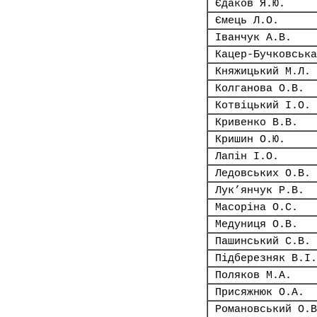
Єдаков Я.Ю.
Ємець Л.О.
Іванчук А.В.
Кацер-Бучковська
Княжицький М.Л.
Колганова О.В.
Котвіцький І.О.
Кривенко В.В.
Кришин О.Ю.
Лапін І.О.
Ледовських О.В.
Лук’янчук Р.В.
Масоріна О.С.
Медуниця О.В.
Пашинський С.В.
Підберезняк В.І.
Поляков М.А.
Присяжнюк О.А.
Романовський О.В