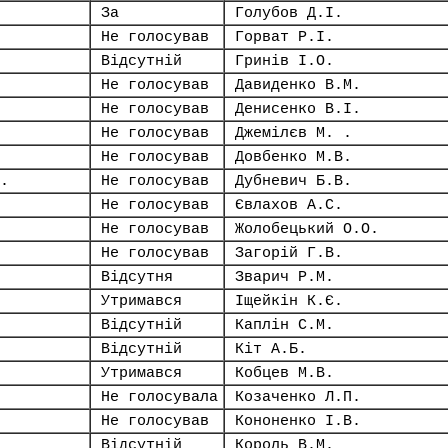
За
Голубов Д.І.
Не голосував
Горват Р.І.
Відсутній
Гринів І.О.
Не голосував
Давиденко В.М.
Не голосував
Денисенко В.І.
Не голосував
Джемілєв М. .
Не голосував
Довбенко М.В.
.
Не голосував
Дубневич Б.В.
Не голосував
Євлахов А.С.
Не голосував
Жолобецький О.О.
Не голосував
Загорій Г.В.
Відсутня
Зварич Р.М.
Утримався
Іщейкін К.Є.
Відсутній
Каплін С.М.
Відсутній
Кіт А.Б.
Утримався
Кобцев М.В.
Не голосувала
Козаченко Л.П.
Не голосував
Кононенко І.В.
Відсутній
Король В.М.