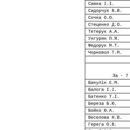
Савка І.І.
Сидорчук В.В.
Сочка О.О.
Стеценко Д.О.
Тетерук А.А.
Унгурян П.Я.
Федорук М.Т.
Чорновол Т.М.
За - 7
Бакулін Є.М.
Балога І.І.
Батенко Т.І.
Береза Б.Ю.
Бойко Ю.А.
Веселова Н.В.
Герега О.В.