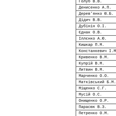
Голуб В.В.
Денисенко А.П.
Дерев’янко Ю.Б.
Дідич В.В.
Дубінін О.І.
Єднак О.В.
Іллєнко А.Ю.
Кишкар П.М.
Констанкевич І.М
Кривенко В.М.
Купрій В.М.
Литвин В.М.
Марченко О.О.
Матківський Б.М.
Міщенко С.Г.
Мусій О.С.
Онищенко О.Р.
Парасюк В.З.
Петренко О.М.