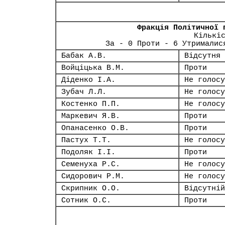
Фракція Політичної 
Кількі
За - 0 Проти - 6 Утрималис
Бабак А.В.
Відсутня
Войціцька В.М.
Проти
Діденко І.А.
Не голосу
Зубач Л.Л.
Не голосу
Костенко П.П.
Не голосу
Маркевич Я.В.
Проти
Опанасенко О.В.
Проти
Пастух Т.Т.
Не голосу
Подоляк І.І.
Проти
Семенуха Р.С.
Не голосу
Сидорович Р.М.
Не голосу
Скрипник О.О.
Відсутній
Сотник О.С.
Проти