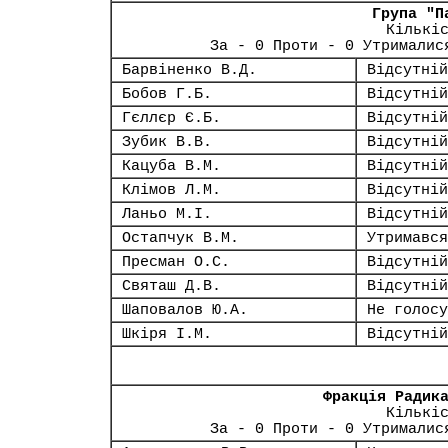
Група "П
Кількі
За - 0 Проти - 0 Утрималис
Барвіненко В.Д.
Відсутній
Бобов Г.Б.
Відсутній
Гєллєр Є.Б.
Відсутній
Зубик В.В.
Відсутній
Кацуба В.М.
Відсутній
Клімов Л.М.
Відсутній
Ланьо М.І.
Відсутній
Остапчук В.М.
Утримався
Пресман О.С.
Відсутній
Святаш Д.В.
Відсутній
Шаповалов Ю.А.
Не голосу
Шкіря І.М.
Відсутній
Фракція Радик
Кількі
За - 0 Проти - 0 Утрималис