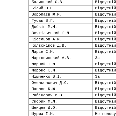
Балицький Є.В.
Відсутній
Білий О.П.
Відсутній
Воропаєв Ю.М.
Відсутній
Гусак В.Г.
Відсутній
Добкін М.М.
Відсутній
Звягільський Ю.Л.
Відсутній
Кісельов А.М.
Відсутній
Колєсніков Д.В.
Відсутній
Ларін С.М.
Відсутній
Мартовицький А.В.
За
Мирний І.М.
Відсутній
Мороко Ю.М.
Відсутній
Німченко В.І.
За
Омельянович Д.С.
Відсутній
Павлов К.Ю.
Відсутній
Рабінович В.З.
Відсутній
Скорик М.Л.
Відсутній
Шенцев Д.О.
Відсутній
Шурма І.М.
Не голосу