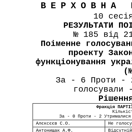
ВЕРХОВНА 
10 сесі
РЕЗУЛЬТАТИ ПО
№ 185 від 2
Поіменне голосуван
проекту Зако
функціонування укра
(
За - 6 Проти - 
голосували 
Рішенн
Фракція ПАРТІ
Кількіс
За - 0 Проти - 2 Утрималися
Алєксєєв С.О.
Не голосу
Антонищак А.Ф.
Відсутній