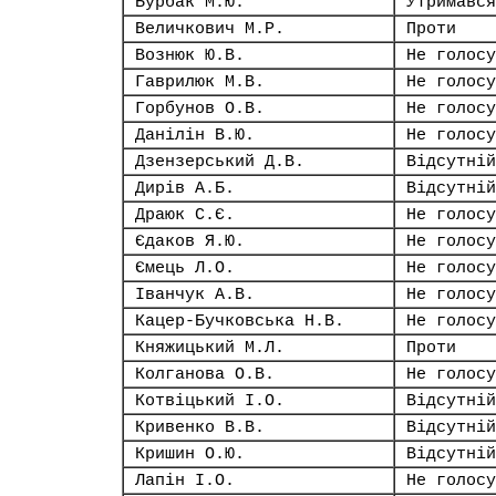
Бурбак М.Ю.
Утримався
Величкович М.Р.
Проти
Вознюк Ю.В.
Не голосу
Гаврилюк М.В.
Не голосу
Горбунов О.В.
Не голосу
Данілін В.Ю.
Не голосу
Дзензерський Д.В.
Відсутній
Дирів А.Б.
Відсутній
Драюк С.Є.
Не голосу
Єдаков Я.Ю.
Не голосу
Ємець Л.О.
Не голосу
Іванчук А.В.
Не голосу
Кацер-Бучковська Н.В.
Не голосу
Княжицький М.Л.
Проти
Колганова О.В.
Не голосу
Котвіцький І.О.
Відсутній
Кривенко В.В.
Відсутній
Кришин О.Ю.
Відсутній
Лапін І.О.
Не голосу