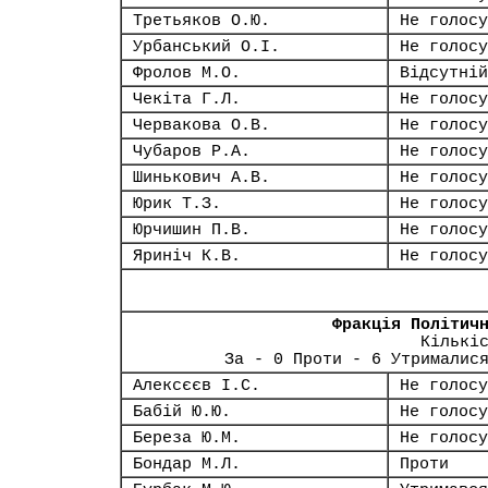
Третьяков О.Ю.
Не голосу
Урбанський О.І.
Не голосу
Фролов М.О.
Відсутній
Чекіта Г.Л.
Не голосу
Червакова О.В.
Не голосу
Чубаров Р.А.
Не голосу
Шинькович А.В.
Не голосу
Юрик Т.З.
Не голосу
Юрчишин П.В.
Не голосу
Яриніч К.В.
Не голосу
Фракція Політич
Кількі
За - 0 Проти - 6 Утрималис
Алексєєв І.С.
Не голосу
Бабій Ю.Ю.
Не голосу
Береза Ю.М.
Не голосу
Бондар М.Л.
Проти