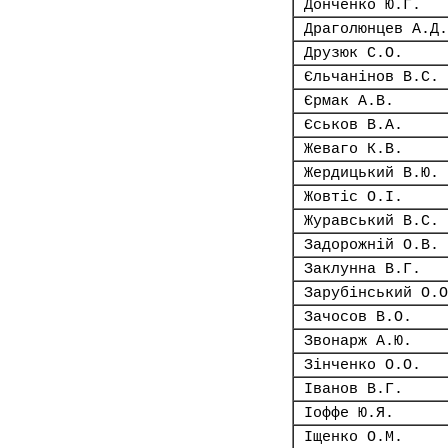
Донченко Ю.Г.
Драголюнцев А.Д.
Друзюк С.О.
Єльчанінов В.С.
Єрмак А.В.
Єськов В.А.
Жеваго К.В.
Жердицький В.Ю.
Жовтіс О.І.
Журавський В.С.
Задорожній О.В.
Заклунна В.Г.
Зарубінський О.О
Зачосов В.О.
Звонарж А.Ю.
Зінченко О.О.
Іванов В.Г.
Іоффе Ю.Я.
Іщенко О.М.