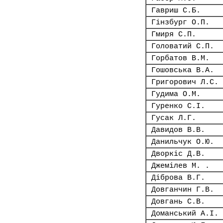
Гавриш С.Б.
Гінзбург О.П.
Гмиря С.П.
Головатий С.П.
Горбатов В.М.
Гошовська В.А.
Григорович Л.С.
Гудима О.М.
Гуренко С.І.
Гусак Л.Г.
Давидов В.В.
Данильчук О.Ю.
Дворкіс Д.В.
Джемілев М. .
Діброва В.Г.
Довганчин Г.В.
Довгань С.В.
Доманський А.І.