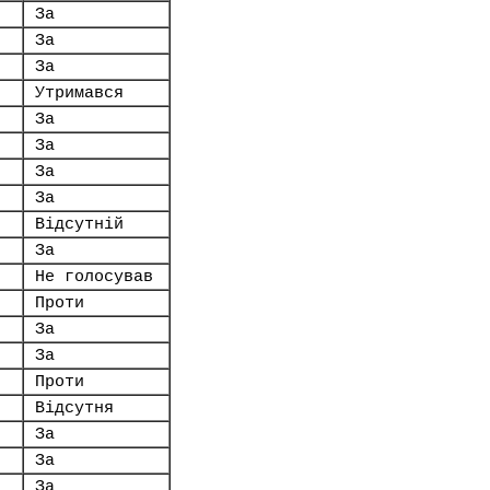
За
За
За
Утримався
За
За
За
За
Відсутній
За
Не голосував
Проти
За
За
Проти
Відсутня
За
За
За