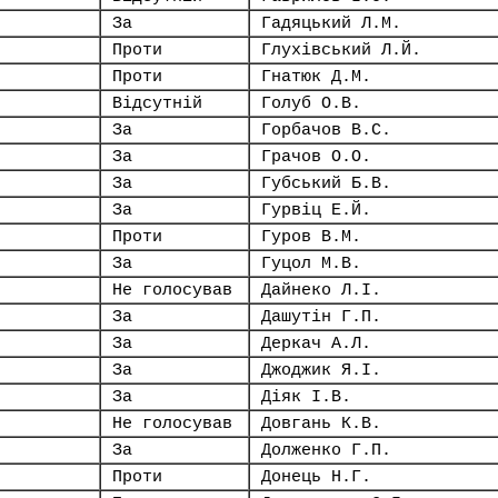
За
Гадяцький Л.М.
Проти
Глухівський Л.Й.
Проти
Гнатюк Д.М.
Відсутній
Голуб О.В.
За
Горбачов В.С.
За
Грачов О.О.
За
Губський Б.В.
За
Гурвіц Е.Й.
Проти
Гуров В.М.
За
Гуцол М.В.
Не голосував
Дайнеко Л.І.
За
Дашутін Г.П.
За
Деркач А.Л.
За
Джоджик Я.І.
За
Діяк І.В.
Не голосував
Довгань К.В.
За
Долженко Г.П.
Проти
Донець Н.Г.