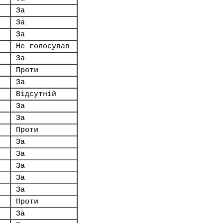
За
За
За
Не голосував
За
Проти
За
Відсутній
За
За
Проти
За
За
За
За
За
Проти
За