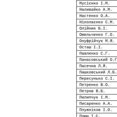
Мусієнко І.М.
Наливайко А.М.
Настенко О.А.
Ніколаєнко С.М.
Олійник Б.І.
Омельченко Г.О.
Онуфрійчук М.Я.
Осташ І.І.
Павленко С.Г.
Панасовський О.Г
Пасечна Л.Я.
Пашковський Л.Б.
Пересунько С.І.
Петренко В.О.
Петров В.Б.
Пилипчук І.М.
Писаренко А.А.
Плужніков І.О.
Плющ І.С.