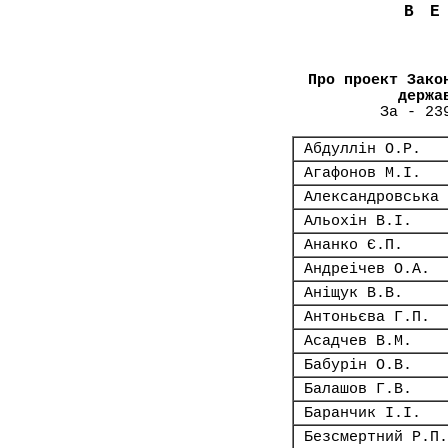
В
Про проект Зако
держа
За - 23
Абдуллін О.Р.
Агафонов М.І.
Александровська 
Альохін В.І.
Ананко Є.П.
Андреічев О.А.
Аніщук В.В.
Антоньєва Г.П.
Асадчев В.М.
Бабурін О.В.
Балашов Г.В.
Баранчик І.І.
Безсмертний Р.П.