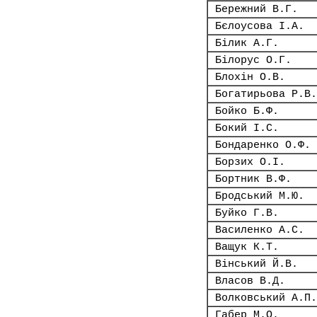
Бережний В.Г.
Бєлоусова І.А.
Білик А.Г.
Білорус О.Г.
Блохін О.В.
Богатирьова Р.В.
Бойко Б.Ф.
Бокий І.С.
Бондаренко О.Ф.
Борзих О.І.
Бортник В.Ф.
Бродський М.Ю.
Буйко Г.В.
Василенко А.С.
Ващук К.Т.
Вінський Й.В.
Власов В.Д.
Волковський А.П.
Габер М.О.