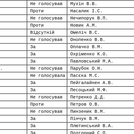
Не голосував
Мухін В.В.
Проти
Насалик І.С.
Не голосував
Нечипорук В.П.
Проти
Новик А.М.
Відсутній
Омеліч В.С.
Не голосував
Онопенко В.В.
За
Оплачко В.М.
За
Охріменко К.О.
За
Павловський М.А.
.
Не голосував
Парубок О.Н.
Не голосувала
Пасєка М.С.
За
Пейгалайнен А.В.
За
Песоцький М.Ф.
Не голосував
Петренко Д.Д.
Проти
Петров О.В.
Не голосував
Пинзеник В.М.
За
Пінчук В.М.
За
Плютинський В.А.
За
Подгорний С.П.