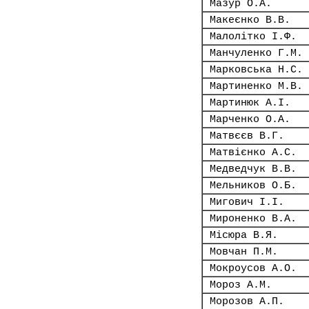
Мазур О.А.
Макеєнко В.В.
Малолітко І.Ф.
Манчуленко Г.М.
Марковська Н.С.
Мартиненко М.В.
Мартинюк А.І.
Марченко О.А.
Матвєєв В.Г.
Матвієнко А.С.
Медведчук В.В.
Мельников О.Б.
Мигович І.І.
Мироненко В.А.
Місюра В.Я.
Мовчан П.М.
Мокроусов А.О.
Мороз А.М.
Морозов А.П.