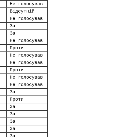
Не голосував
Відсутній
Не голосував
За
За
Не голосував
Проти
Не голосував
Не голосував
Проти
Не голосував
Не голосував
За
Проти
За
За
За
За
За