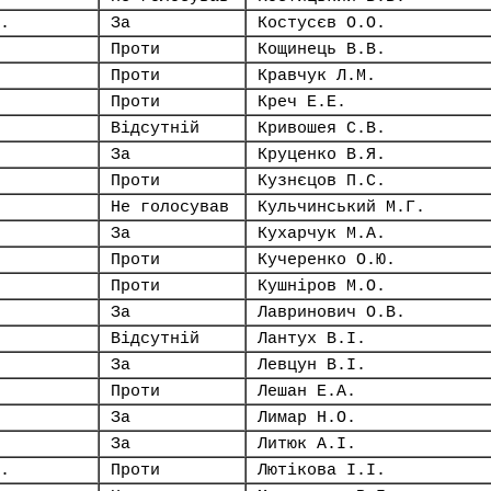
.
За
Костусєв О.О.
Проти
Кощинець В.В.
Проти
Кравчук Л.М.
Проти
Креч Е.Е.
Відсутній
Кривошея С.В.
За
Круценко В.Я.
Проти
Кузнєцов П.С.
Не голосував
Кульчинський М.Г.
За
Кухарчук М.А.
Проти
Кучеренко О.Ю.
Проти
Кушніров М.О.
За
Лавринович О.В.
Відсутній
Лантух В.І.
За
Левцун В.І.
Проти
Лешан Е.А.
За
Лимар Н.О.
За
Литюк А.І.
.
Проти
Лютікова І.І.