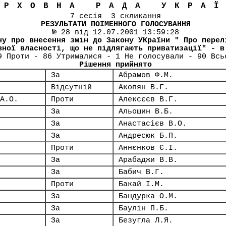
ЕРХОВНА РАДА УКРА
7 сесія 3 скликання
РЕЗУЛЬТАТИ ПОІМЕННОГО ГОЛОСУВАННЯ
№ 28 від 12.07.2001 13:59:28
ну про внесення змін до Закону УКраїни " Про перел
вної власності, що не підлягають приватизації" - в
9 Проти - 86 Утрималися - 1 Не голосували - 90 Всь
Рішення прийнято
За
Абрамов Ф.М.
Відсутній
Акопян В.Г.
А.О.
Проти
Алексєєв В.Г.
За
Альошин В.Б.
За
Анастасієв В.О.
За
Андресюк Б.П.
Проти
Аннєнков Є.І.
За
Арабаджи В.В.
За
Бабич В.Г.
Проти
Бакай І.М.
За
Бандурка О.М.
За
Баулін П.Б.
За
Безугла Л.Я.