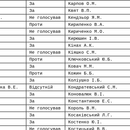
За
Карпов О.М.
За
Квят В.П.
.
Не голосував
Кендзьор Я.М.
Проти
Кириленко В.А.
Не голосував
Кириченко М.О.
За
Кирюшин І.В.
За
Кінах А.К.
Не голосував
Кіяшко С.М.
Проти
Ключковський Ю.Б.
За
Ковач М.М.
Проти
Кожин Б.Б.
За
Коліушко І.Б.
ка В.Е.
Відсутній
Кондратевський С.М.
За
Коновалюк В.І.
За
Константинов Е.С.
Не голосував
Король В.М.
За
Косаківський Л.Г.
За
Костенко Ю.І.
Не голосував
Костицький В.В.