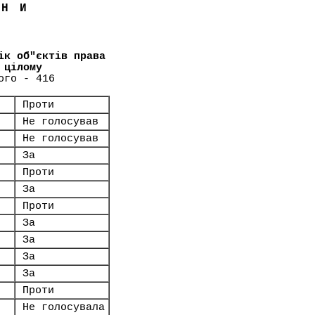
ЇНИ
ік об"єктів права
 цілому
ого - 416
Проти
Не голосував
Не голосував
За
Проти
За
Проти
За
За
За
За
Проти
Не голосувала