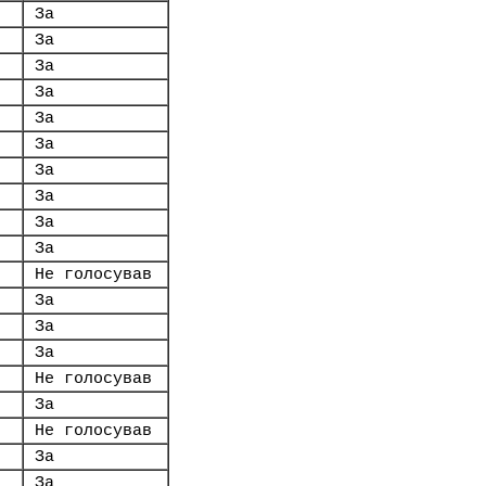
За
За
За
За
За
За
За
За
За
За
Не голосував
За
За
За
Не голосував
За
Не голосував
За
За