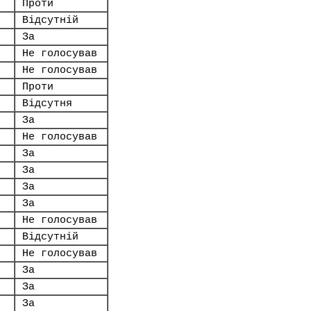
Проти
Відсутній
За
Не голосував
Не голосував
Проти
Відсутня
За
Не голосував
За
За
За
За
Не голосував
Відсутній
Не голосував
За
За
За