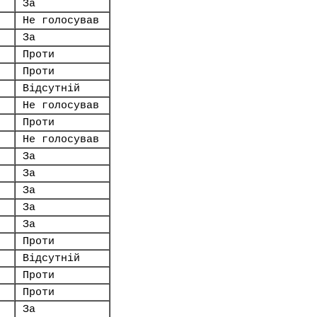
За
Не голосував
За
Проти
Проти
Відсутній
Не голосував
Проти
Не голосував
За
За
За
За
За
Проти
Відсутній
Проти
Проти
За