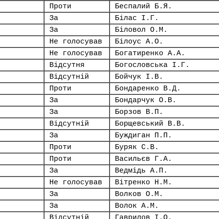
Проти
Беспалий Б.Я.
За
Білас І.Г.
За
Біловол О.М.
Не голосував
Білоус А.О.
Не голосував
Богатиренко А.А.
Відсутня
Богословська І.Г.
Відсутній
Бойчук І.В.
Проти
Бондаренко В.Д.
За
Бондарчук О.В.
За
Борзов В.П.
Відсутній
Борщевський В.В.
За
Буждиган П.П.
Проти
Буряк С.В.
Проти
Васильєв Г.А.
За
Ведмідь А.П.
Не голосував
Вітренко Н.М.
За
Волков О.М.
За
Волок А.М.
Відсутній
Гаврилов І.О.