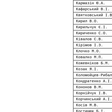
Кармазін Ю.А.
Кафарський В.І.
Квятковський І.В
Кирил В.О.
Кирильчук Є.І.
Кириченко С.О.
Ківалов С.В.
Кірімов І.З.
Клочко М.О.
Ковалко М.П.
Кожевніков Б.М.
Козак Я.І.
Коломойцев-Рибал
Кондратенко А.І.
Кононов В.М.
Корнійчук І.В.
Корчинський А.І.
Косів М.В.
Костинюк Б.І.