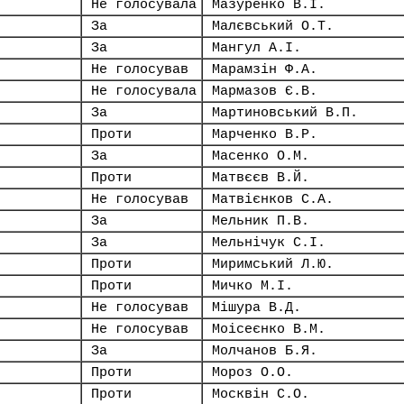
Не голосувала
Мазуренко В.І.
За
Малєвський О.Т.
За
Мангул А.І.
Не голосував
Марамзін Ф.А.
Не голосувала
Мармазов Є.В.
За
Мартиновський В.П.
Проти
Марченко В.Р.
За
Масенко О.М.
Проти
Матвєєв В.Й.
Не голосував
Матвієнков С.А.
За
Мельник П.В.
За
Мельнічук С.І.
Проти
Миримський Л.Ю.
Проти
Мичко М.І.
Не голосував
Мішура В.Д.
Не голосував
Моісеєнко В.М.
За
Молчанов Б.Я.
Проти
Мороз О.О.
Проти
Москвін С.О.