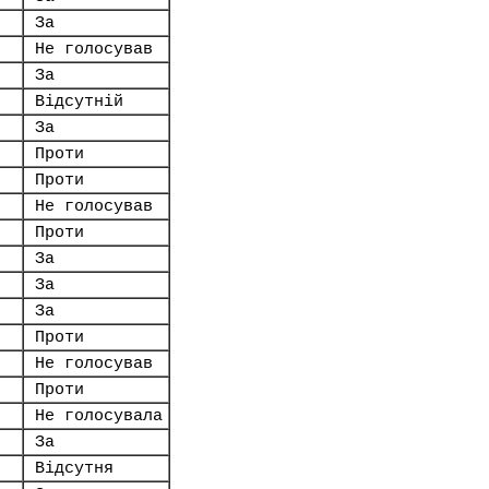
За
Не голосував
За
Відсутній
За
Проти
Проти
Не голосував
Проти
За
За
За
Проти
Не голосував
Проти
Не голосувала
За
Відсутня