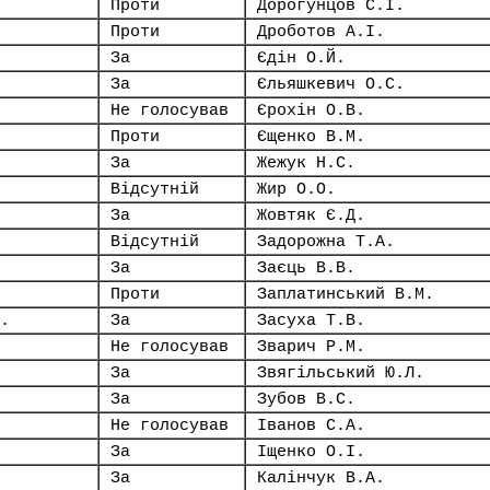
Проти
Дорогунцов С.І.
Проти
Дроботов А.І.
За
Єдін О.Й.
За
Єльяшкевич О.С.
Не голосував
Єрохін О.В.
Проти
Єщенко В.М.
За
Жежук Н.С.
Відсутній
Жир О.О.
За
Жовтяк Є.Д.
Відсутній
Задорожна Т.А.
За
Заєць В.В.
Проти
Заплатинський В.М.
.
За
Засуха Т.В.
Не голосував
Зварич Р.М.
За
Звягільський Ю.Л.
За
Зубов В.С.
Не голосував
Іванов С.А.
За
Іщенко О.І.
За
Калінчук В.А.