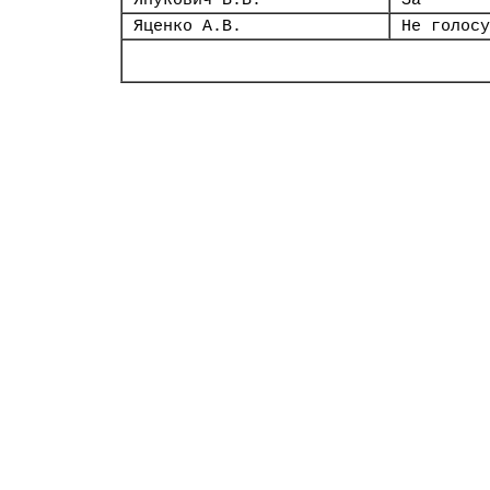
Янукович В.В.
За
Яценко А.В.
Не голосу