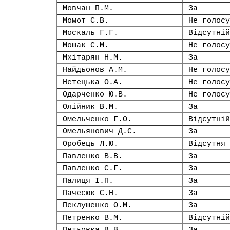
Мовчан П.М.
За
Момот С.В.
Не голосу
Москаль Г.Г.
Відсутній
Мошак С.М.
Не голосу
Мхітарян Н.М.
За
Найдьонов А.М.
Не голосу
Нетецька О.А.
Не голосу
Одарченко Ю.В.
Не голосу
Олійник В.М.
За
Омельченко Г.О.
Відсутній
Омельянович Д.С.
За
Оробець Л.Ю.
Відсутня
Павленко В.В.
За
Павленко С.Г.
За
Палиця І.П.
За
Пачесюк С.Н.
За
Пеклушенко О.М.
За
Петренко В.М.
Відсутній