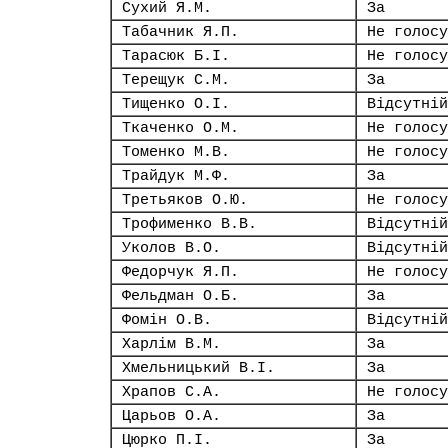
Сухий Я.М.
За
Табачник Я.П.
Не голосу
Тарасюк Б.І.
Не голосу
Терещук С.М.
За
Тищенко О.І.
Відсутній
Ткаченко О.М.
Не голосу
Томенко М.В.
Не голосу
Трайдук М.Ф.
За
Третьяков О.Ю.
Не голосу
Трофименко В.В.
Відсутній
Уколов В.О.
Відсутній
Федорчук Я.П.
Не голосу
Фельдман О.Б.
За
Фомін О.В.
Відсутній
Харлім В.М.
За
Хмельницький В.І.
За
Храпов С.А.
Не голосу
Царьов О.А.
За
Цюрко П.І.
За