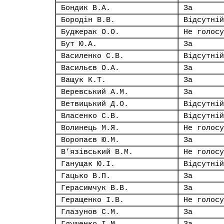
Бондик В.А.
За
Бородін В.В.
Відсутній
Буджерак О.О.
Не голосу
Бут Ю.А.
За
Василенко С.В.
Відсутній
Васильєв О.А.
За
Ващук К.Т.
За
Веревський А.М.
За
Ветвицький Д.О.
Відсутній
Власенко С.В.
Відсутній
Волинець М.Я.
Не голосу
Воропаєв Ю.М.
За
В’язівський В.М.
Не голосу
Ганущак Ю.І.
Відсутній
Гацько В.П.
За
Герасимчук В.В.
За
Геращенко І.В.
Не голосу
Глазунов С.М.
За