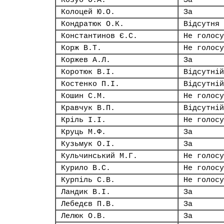
Козуб О.А.
За
Колоцей Ю.О.
За
Кондратюк О.К.
Відсутня
Константинов Є.С.
Не голосу
Корж В.Т.
Не голосу
Коржев А.Л.
За
Коротюк В.І.
Відсутній
Костенко П.І.
Відсутній
Кошин С.М.
Не голосу
Кравчук В.П.
Відсутній
Кріль І.І.
Не голосу
Круць М.Ф.
За
Кузьмук О.І.
За
Кульчинський М.Г.
Не голосу
Курило В.С.
Не голосу
Курпіль С.В.
Не голосу
Ландик В.І.
За
Лебедєв П.В.
За
Лелюк О.В.
За