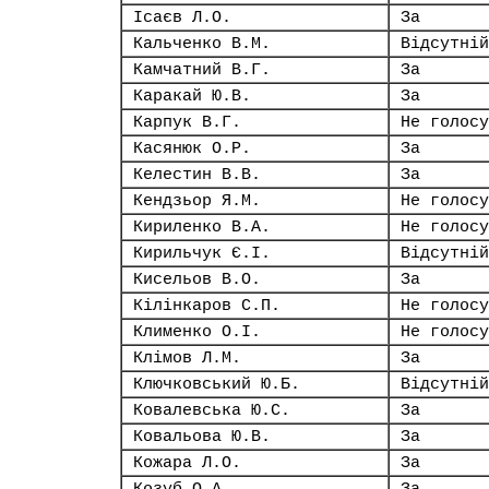
Ісаєв Л.О.
За
Кальченко В.М.
Відсутній
Камчатний В.Г.
За
Каракай Ю.В.
За
Карпук В.Г.
Не голосу
Касянюк О.Р.
За
Келестин В.В.
За
Кендзьор Я.М.
Не голосу
Кириленко В.А.
Не голосу
Кирильчук Є.І.
Відсутній
Кисельов В.О.
За
Кілінкаров С.П.
Не голосу
Клименко О.І.
Не голосу
Клімов Л.М.
За
Ключковський Ю.Б.
Відсутній
Ковалевська Ю.С.
За
Ковальова Ю.В.
За
Кожара Л.О.
За