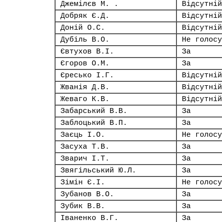
Джемілєв М. .
Відсутній
Добряк Є.Д.
Відсутній
Доній О.С.
Відсутній
Дубіль В.О.
Не голосу
Євтухов В.І.
За
Єгоров О.М.
За
Єресько І.Г.
Відсутній
Жванія Д.В.
Відсутній
Жеваго К.В.
Відсутній
Забарський В.В.
За
Заблоцький В.П.
За
Заєць І.О.
Не голосу
Засуха Т.В.
За
Зварич І.Т.
За
Звягільський Ю.Л.
За
Зімін Є.І.
Не голосу
Зубанов В.О.
За
Зубик В.В.
За
Іваненко В.Г.
За