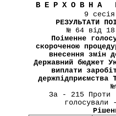
ВЕРХОВНА 
9 сесі
РЕЗУЛЬТАТИ ПО
№ 64 від 18
Поіменне голос
скороченою процеду
внесення змін д
Державний бюджет У
виплати заробі
держпідприємства 
№
За - 215 Проти 
голосували 
Рішен