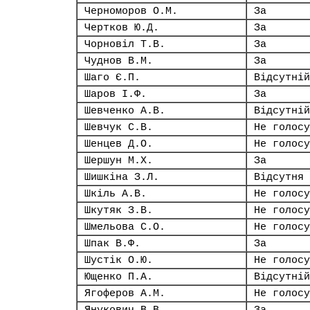
Черноморов О.М.
За
Чертков Ю.Д.
За
Чорновіл Т.В.
За
Чуднов В.М.
За
Шаго Є.П.
Відсутній
Шаров І.Ф.
За
Шевченко А.В.
Відсутній
Шевчук С.В.
Не голосу
Шенцев Д.О.
Не голосу
Шершун М.Х.
За
Шишкіна З.Л.
Відсутня
Шкіль А.В.
Не голосу
Шкутяк З.В.
Не голосу
Шмельова С.О.
Не голосу
Шпак В.Ф.
За
Шустік О.Ю.
Не голосу
Ющенко П.А.
Відсутній
Ягоферов А.М.
Не голосу