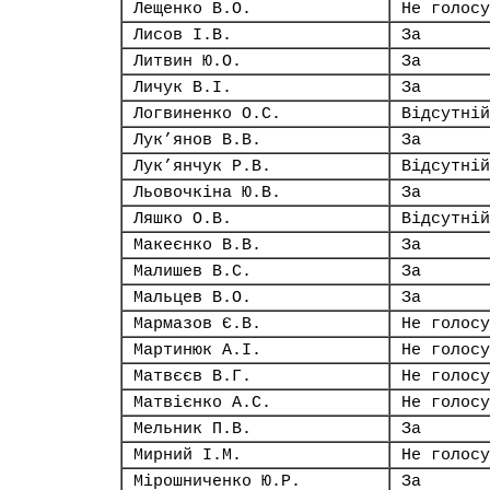
Лещенко В.О.
Не голосу
Лисов І.В.
За
Литвин Ю.О.
За
Личук В.І.
За
Логвиненко О.С.
Відсутній
Лук’янов В.В.
За
Лук’янчук Р.В.
Відсутній
Льовочкіна Ю.В.
За
Ляшко О.В.
Відсутній
Макеєнко В.В.
За
Малишев В.С.
За
Мальцев В.О.
За
Мармазов Є.В.
Не голосу
Мартинюк А.І.
Не голосу
Матвєєв В.Г.
Не голосу
Матвієнко А.С.
Не голосу
Мельник П.В.
За
Мирний І.М.
Не голосу
Мірошниченко Ю.Р.
За