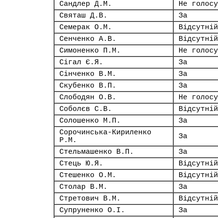
Сандлер Д.М.
Не голосу
Святаш Д.В.
За
Семерак О.М.
Відсутній
Сенченко А.В.
Відсутній
Симоненко П.М.
Не голосу
Сігал Є.Я.
За
Сінченко В.М.
За
Скубенко В.П.
За
Слободян О.В.
Не голосу
Соболєв С.В.
Відсутній
Солошенко М.П.
За
Сорочинська-Кириленко
За
Р.М.
Стельмашенко В.П.
За
Стець Ю.Я.
Відсутній
Стешенко О.М.
Відсутній
Столар В.М.
За
Стретович В.М.
Відсутній
Супруненко О.І.
За