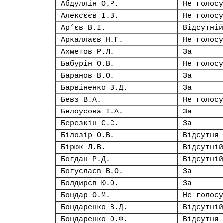
Абдуллін О.Р.
Не голосу
Алексєєв І.В.
Не голосу
Ар’єв В.І.
Відсутній
Аркаллаєв Н.Г.
Не голосу
Ахметов Р.Л.
За
Бабурін О.В.
Не голосу
Баранов В.О.
За
Барвіненко В.Д.
За
Бевз В.А.
Не голосу
Белоусова І.А.
За
Березкін С.С.
За
Білозір О.В.
Відсутня
Бірюк Л.В.
Відсутній
Богдан Р.Д.
Відсутній
Богуслаєв В.О.
За
Болдирєв Ю.О.
За
Бондар О.М.
Не голосу
Бондаренко В.Д.
Відсутній
Бондаренко О.Ф.
Відсутня