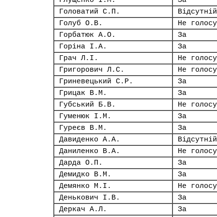
Глущенко І.М.
За
Головатий С.П.
Відсутній
Голуб О.В.
Не голосу
Горбатюк А.О.
За
Горіна І.А.
За
Грач Л.І.
Не голосу
Григорович Л.С.
Не голосу
Гриневецький С.Р.
За
Грицак В.М.
За
Губський Б.В.
Не голосу
Гуменюк І.М.
За
Гуреєв В.М.
За
Давиденко А.А.
Відсутній
Даниленко В.А.
Не голосу
Дарда О.П.
За
Демидко В.М.
За
Демянко М.І.
Не голосу
Денькович І.В.
За
Деркач А.Л.
За