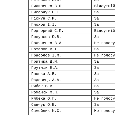
Петьовка В.В.
За
Пилипенко В.П.
Відсутній
Писарчук П.І.
За
Піскун С.М.
За
Плохой І.І.
За
Подгорний С.П.
Відсутній
Полунєєв Ю.В.
За
Поляченко В.А.
Не голосу
Потапов В.І.
За
Прасолов І.М.
Не голосу
Притика Д.М.
За
Прутнік Е.А.
За
Пшонка А.В.
За
Радовець А.А.
За
Рибак В.В.
За
Романюк М.П.
За
Рябека О.Г.
Не голосу
Савчук О.В.
За
Самойлик К.С.
Не голосу