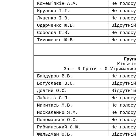
Кожем’якін А.А.
Не голосу
Крулько І.І.
Не голосу
Луценко І.В.
Не голосу
Одарченко Ю.В.
Відсутній
Соболєв С.В.
Не голосу
Тимошенко Ю.В.
Не голосу
Груп
Кількі
За - 0 Проти - 0 Утрималис
Бандуров В.В.
Не голосу
Богуслаєв В.О.
Відсутній
Довгий О.С.
Відсутній
Лабазюк С.П.
Не голосу
Микитась М.В.
Не голосу
Москаленко Я.М.
Не голосу
Пономарьов О.С.
Не голосу
Рибчинський Є.Ю.
Не голосу
Фельдман О.Б.
Відсутній