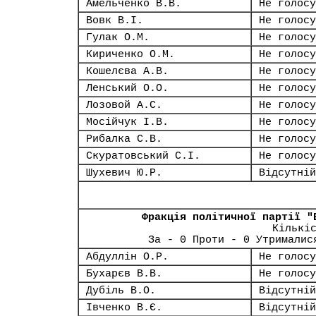
Амельченко В.В.
Не голосу
Вовк В.І.
Не голосу
Гулак О.М.
Не голосу
Кириченко О.М.
Не голосу
Кошелєва А.В.
Не голосу
Ленський О.О.
Не голосу
Лозовой А.С.
Не голосу
Мосійчук І.В.
Не голосу
Рибалка С.В.
Не голосу
Скуратовський С.І.
Не голосу
Шухевич Ю.Р.
Відсутній
Фракція політичної партії "
Кількі
За - 0 Проти - 0 Утрималис
Абдуллін О.Р.
Не голосу
Бухарєв В.В.
Не голосу
Дубіль В.О.
Відсутній
Івченко В.Є.
Відсутній