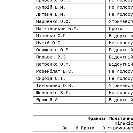
Кривенко В.М.
Не голосу
Купрій В.М.
Не голосу
Литвин В.М.
Не голосу
Марченко О.О.
Утримався
Матківський Б.М.
Проти
Міщенко С.Г.
Відсутній
Мусій О.С.
Не голосу
Онищенко О.Р.
Відсутній
Парасюк В.З.
Відсутній
Петренко О.М.
Відсутній
Розенблат Б.С.
Не голосу
Сироїд О.І.
Не голосу
Тимошенко Ю.В.
Утримався
Шевченко В.Л.
Не голосу
Ярош Д.А.
Відсутній
Фракція Політичн
Кількі
За - 6 Проти - 0 Утрималис