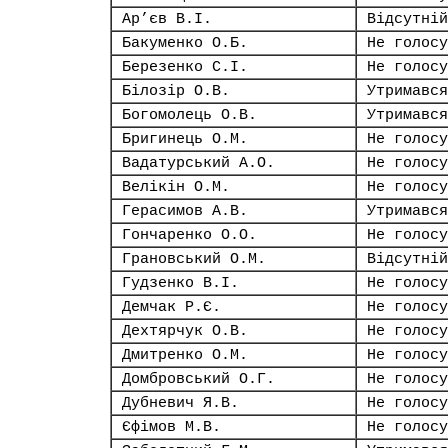
Ар’єв В.І.
Відсутній
Бакуменко О.Б.
Не голосу
Березенко С.І.
Не голосу
Білозір О.В.
Утримався
Богомолець О.В.
Утримався
Бригинець О.М.
Не голосу
Вадатурський А.О.
Не голосу
Велікін О.М.
Не голосу
Герасимов А.В.
Утримався
Гончаренко О.О.
Не голосу
Грановський О.М.
Відсутній
Гудзенко В.І.
Не голосу
Демчак Р.Є.
Не голосу
Дехтярчук О.В.
Не голосу
Дмитренко О.М.
Не голосу
Домбровський О.Г.
Не голосу
Дубневич Я.В.
Не голосу
Єфімов М.В.
Не голосу