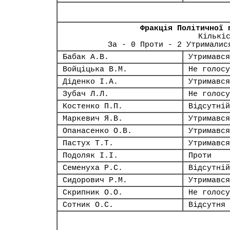
Фракція Політичної 
Кількі
За - 0 Проти - 2 Утрималис
Бабак А.В.
Утримався
Войціцька В.М.
Не голосу
Діденко І.А.
Утримався
Зубач Л.Л.
Не голосу
Костенко П.П.
Відсутній
Маркевич Я.В.
Утримався
Опанасенко О.В.
Утримався
Пастух Т.Т.
Утримався
Подоляк І.І.
Проти
Семенуха Р.С.
Відсутній
Сидорович Р.М.
Утримався
Скрипник О.О.
Не голосу
Сотник О.С.
Відсутня