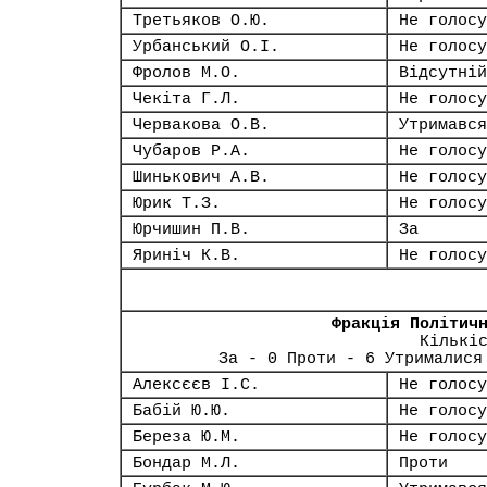
Третьяков О.Ю.
Не голосу
Урбанський О.І.
Не голосу
Фролов М.О.
Відсутній
Чекіта Г.Л.
Не голосу
Червакова О.В.
Утримався
Чубаров Р.А.
Не голосу
Шинькович А.В.
Не голосу
Юрик Т.З.
Не голосу
Юрчишин П.В.
За
Яриніч К.В.
Не голосу
Фракція Політич
Кількі
За - 0 Проти - 6 Утрималися
Алексєєв І.С.
Не голосу
Бабій Ю.Ю.
Не голосу
Береза Ю.М.
Не голосу
Бондар М.Л.
Проти