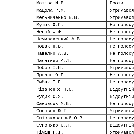
Матіос М.В.
Проти
Мацола Р.М.
Утримався
Мельниченко В.В.
Утримався
Мушак О.П.
Не голосу
Негой Ф.Ф.
Не голосу
Немировський А.В.
Не голосу
Новак Н.В.
Не голосу
Павелко А.В.
Не голосу
Палатний А.Л.
Не голосу
Побер І.М.
Утримався
Продан О.П.
Не голосу
Рибак І.П.
Не голосу
Різаненко П.О.
Відсутній
Рудик С.Я.
Відсутній
Саврасов М.В.
Не голосу
Соловей Ю.І.
Утримався
Співаковський О.В.
Не голосу
Сугоняко О.Л.
Відсутній
Тіміш Г.І.
Утримався