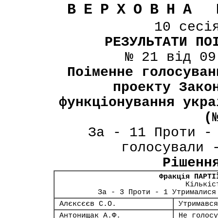
ВЕРХОВНА 
10 сесі
РЕЗУЛЬТАТИ ПО
№ 21 від 09
Поіменне голосуван
проекту Зако
функціонування укра
(
За - 11 Проти -
голосували 
Рішенн
Фракція ПАРТІ
Кількіс
За - 3 Проти - 1 Утрималися
Алєксєєв С.О.
Утримався
Антонищак А.Ф.
Не голосу