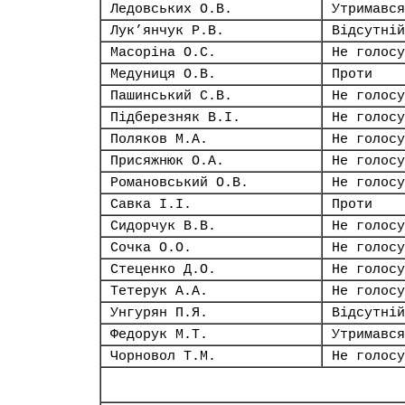
Ледовських О.В.
Утримався
Лук’янчук Р.В.
Відсутній
Масоріна О.С.
Не голосу
Медуниця О.В.
Проти
Пашинський С.В.
Не голосу
Підберезняк В.І.
Не голосу
Поляков М.А.
Не голосу
Присяжнюк О.А.
Не голосу
Романовський О.В.
Не голосу
Савка І.І.
Проти
Сидорчук В.В.
Не голосу
Сочка О.О.
Не голосу
Стеценко Д.О.
Не голосу
Тетерук А.А.
Не голосу
Унгурян П.Я.
Відсутній
Федорук М.Т.
Утримався
Чорновол Т.М.
Не голосу