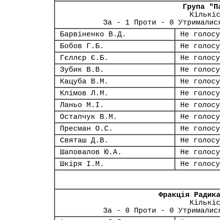
Група "П
Кількі
За - 1 Проти - 0 Утрималис
Барвіненко В.Д.
Не голосу
Бобов Г.Б.
Не голосу
Гєллєр Є.Б.
Не голосу
Зубик В.В.
Не голосу
Кацуба В.М.
Не голосу
Клімов Л.М.
Не голосу
Ланьо М.І.
Не голосу
Остапчук В.М.
Не голосу
Пресман О.С.
Не голосу
Святаш Д.В.
Не голосу
Шаповалов Ю.А.
Не голосу
Шкіря І.М.
Не голосу
Фракція Радик
Кількі
За - 0 Проти - 0 Утрималис