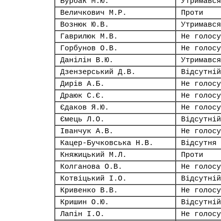
Бурбак М.Ю.
Утримався
Величкович М.Р.
Проти
Вознюк Ю.В.
Утримався
Гаврилюк М.В.
Не голосу
Горбунов О.В.
Не голосу
Данілін В.Ю.
Утримався
Дзензерський Д.В.
Відсутній
Дирів А.Б.
Не голосу
Драюк С.Є.
Не голосу
Єдаков Я.Ю.
Не голосу
Ємець Л.О.
Відсутній
Іванчук А.В.
Не голосу
Кацер-Бучковська Н.В.
Відсутня
Княжицький М.Л.
Проти
Колганова О.В.
Не голосу
Котвіцький І.О.
Відсутній
Кривенко В.В.
Не голосу
Кришин О.Ю.
Відсутній
Лапін І.О.
Не голосу