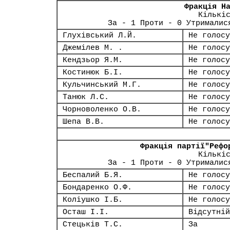
Фракція Н
Кількі
За - 1 Проти - 0 Утрималис
Глухівський Л.Й.
Не голосу
Джемілев М. .
Не голосу
Кендзьор Я.М.
Не голосу
Костинюк Б.І.
Не голосу
Кульчинський М.Г.
Не голосу
Танюк Л.С.
Не голосу
Чорноволенко О.В.
Не голосу
Шепа В.В.
Не голосу
Фракція партії"Рефо
Кількі
За - 1 Проти - 0 Утрималис
Беспалий Б.Я.
Не голосу
Бондаренко О.Ф.
Не голосу
Коліушко І.Б.
Не голосу
Осташ І.І.
Відсутній
Стецьків Т.С.
За