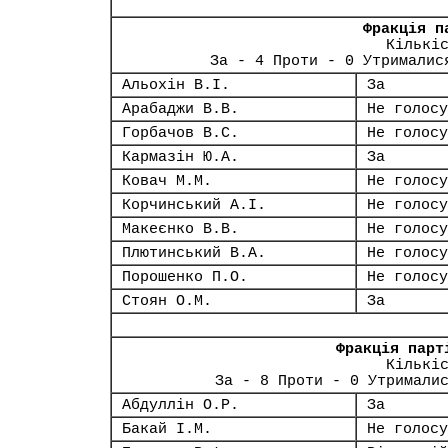
Фракція п
Кількі
За - 4 Проти - 0 Утрималис
Альохін В.І.
За
Арабаджи В.В.
Не голосу
Горбачов В.С.
Не голосу
Кармазін Ю.А.
За
Ковач М.М.
Не голосу
Корчинський А.І.
Не голосу
Макеєнко В.В.
Не голосу
Плютинський В.А.
Не голосу
Порошенко П.О.
Не голосу
Стоян О.М.
За
Фракція парт
Кількі
За - 8 Проти - 0 Утримали
Абдуллін О.Р.
За
Бакай І.М.
Не голосу