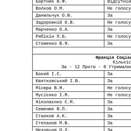
Бортник В.Ф.
Відсутній
Волков О.М.
Не голосу
Данильчук О.Ю.
За
Задорожній О.В.
Не голосу
Марченко О.А.
За
Рябікін П.Б.
Не голосу
Стоженко В.Я.
За
Фракція Соціа
Кількі
За - 12 Проти - 0 Утримали
Бокий І.С.
За
Квятковський І.В.
За
Місюра В.Я.
Не голосу
Мусієнко І.М.
Не голосу
Ніколаєнко С.М.
За
Семенюк В.П.
За
Станков А.К.
За
Степанов М.В.
За
Шеховцов О.Д.
За