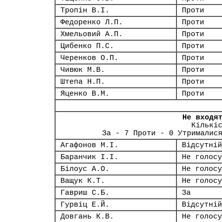
Тропін В.І.
Проти
Федоренко Л.П.
Проти
Хмельовий А.П.
Проти
Цибенко П.С.
Проти
Черенков О.П.
Проти
Чивюк М.В.
Проти
Штепа Н.П.
Проти
Яценко В.М.
Проти
Не входя
Кількі
За - 7 Проти - 0 Утрималис
Агафонов М.І.
Відсутній
Баранчик І.І.
Не голосу
Білоус А.О.
Не голосу
Ващук К.Т.
Не голосу
Гавриш С.Б.
За
Гурвіц Е.Й.
Відсутній
Довгань К.В.
Не голосу