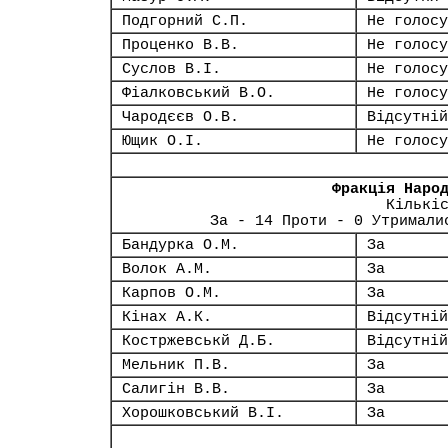
Подгорний С.П.
Не голосу
Проценко В.В.
Не голосу
Суслов В.І.
Не голосу
Фіалковський В.О.
Не голосу
Чародєєв О.В.
Відсутній
Ющик О.І.
Не голосу
Фракція Наро
Кількі
За - 14 Проти - 0 Утримали
Бандурка О.М.
За
Волок А.М.
За
Карпов О.М.
За
Кінах А.К.
Відсутній
Костржевськй Д.Б.
Відсутній
Мельник П.В.
За
Салигін В.В.
За
Хорошковський В.І.
За