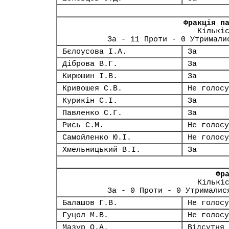
Фракція п
Кількі
За - 11 Проти - 0 Утримали
Бєлоусова І.А.
За
Діброва В.Г.
За
Кирюшин І.В.
За
Кривошея С.В.
Не голосу
Курикін С.І.
За
Павленко С.Г.
За
Рись С.М.
Не голосу
Самойленко Ю.І.
Не голосу
Хмельницький В.І.
За
Фр
Кількі
За - 0 Проти - 0 Утрималис
Балашов Г.В.
Не голосу
Гуцол М.В.
Не голосу
Мазур О.А.
Відсутня