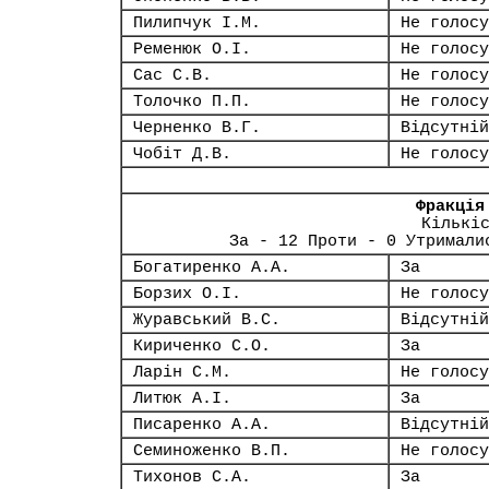
Пилипчук І.М.
Не голосу
Ременюк О.І.
Не голосу
Сас С.В.
Не голосу
Толочко П.П.
Не голосу
Черненко В.Г.
Відсутній
Чобіт Д.В.
Не голосу
Фракція
Кількі
За - 12 Проти - 0 Утримали
Богатиренко А.А.
За
Борзих О.І.
Не голосу
Журавський В.С.
Відсутній
Кириченко С.О.
За
Ларін С.М.
Не голосу
Литюк А.І.
За
Писаренко А.А.
Відсутній
Семиноженко В.П.
Не голосу
Тихонов С.А.
За