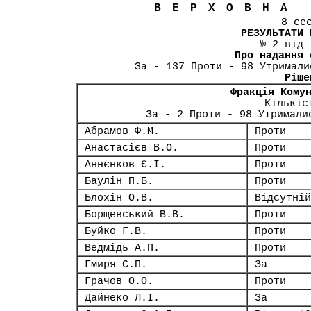
ВЕРХОВНА
8 се
РЕЗУЛЬТАТИ 
№ 2 від 
Про надання 
За - 137 Проти - 98 Утримали
Ріше
Фракція Кому
Кількіс
За - 2 Проти - 98 Утримали
Абрамов Ф.М.
Проти
Анастасієв В.О.
Проти
Аннєнков Є.І.
Проти
Баулін П.Б.
Проти
Блохін О.В.
Відсутній
Борщевський В.В.
Проти
Буйко Г.В.
Проти
Ведмідь А.П.
Проти
Гмиря С.П.
За
Грачов О.О.
Проти
Дайнеко Л.І.
За