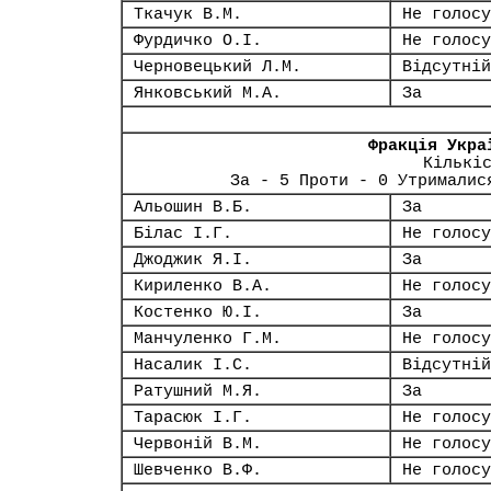
Ткачук В.М.
Не голосу
Фурдичко О.І.
Не голосу
Черновецький Л.М.
Відсутній
Янковський М.А.
За
Фракція Укра
Кількі
За - 5 Проти - 0 Утрималис
Альошин В.Б.
За
Білас І.Г.
Не голосу
Джоджик Я.І.
За
Кириленко В.А.
Не голосу
Костенко Ю.І.
За
Манчуленко Г.М.
Не голосу
Насалик І.С.
Відсутній
Ратушний М.Я.
За
Тарасюк І.Г.
Не голосу
Червоній В.М.
Не голосу
Шевченко В.Ф.
Не голосу