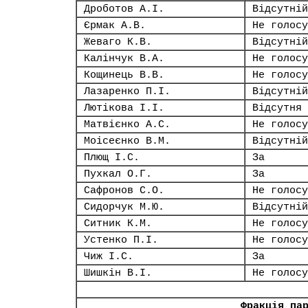
Дроботов А.І.
Відсутній
Єрмак А.В.
Не голосу
Жеваго К.В.
Відсутній
Калінчук В.А.
Не голосу
Кощинець В.В.
Не голосу
Лазаренко П.І.
Відсутній
Лютікова І.І.
Відсутня
Матвієнко А.С.
Не голосу
Моісеєнко В.М.
Відсутній
Плющ І.С.
За
Пухкал О.Г.
За
Сафронов С.О.
Не голосу
Сидорчук М.Ю.
Відсутній
Ситник К.М.
Не голосу
Устенко П.І.
Не голосу
Чиж І.С.
За
Шишкін В.І.
Не голосу
Фракція па