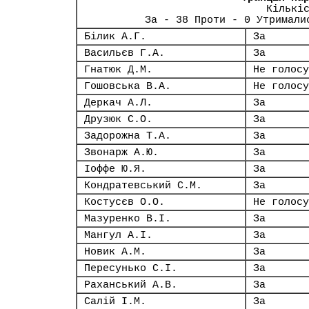
Кількі
За - 38 Проти - 0 Утримали
Білик А.Г.
За
Васильєв Г.А.
За
Гнатюк Д.М.
Не голосу
Гошовська В.А.
Не голосу
Деркач А.Л.
За
Друзюк С.О.
За
Задорожна Т.А.
За
Звонарж А.Ю.
За
Іоффе Ю.Я.
За
Кондратевський С.М.
За
Костусєв О.О.
Не голосу
Мазуренко В.І.
За
Мангул А.І.
За
Новик А.М.
За
Пересунько С.І.
За
Раханський А.В.
За
Салій І.М.
За