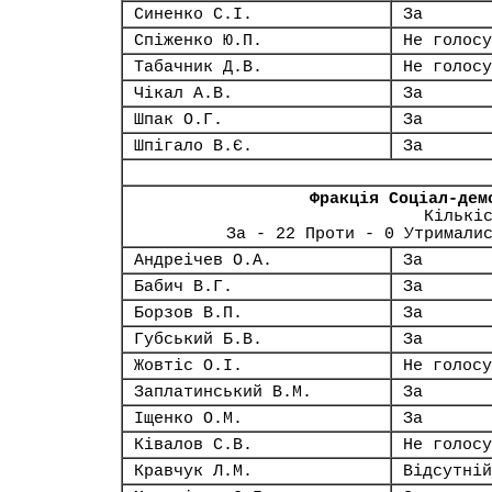
Синенко С.І.
За
Спіженко Ю.П.
Не голосу
Табачник Д.В.
Не голосу
Чікал А.В.
За
Шпак О.Г.
За
Шпігало В.Є.
За
Фракція Соціал-дем
Кількі
За - 22 Проти - 0 Утримали
Андреічев О.А.
За
Бабич В.Г.
За
Борзов В.П.
За
Губський Б.В.
За
Жовтіс О.І.
Не голосу
Заплатинський В.М.
За
Іщенко О.М.
За
Ківалов С.В.
Не голосу
Кравчук Л.М.
Відсутній