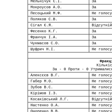
Мельнічук С.І.
За
Мокроусов А.О.
За
Песоцький М.Ф.
Не голосу
Поляков С.В.
За
Сігал Є.Я.
Відсутній
Фесенко К.Г.
За
Франчук І.А.
За
Чукмасов С.О.
За
Шуфрич Н.І.
Не голосу
Фракц
Кількі
За - 0 Проти - 0 Утрималис
Алексєєв В.Г.
Не голосу
Габер М.О.
Не голосу
Зубов В.С.
Не голосу
Кірімов І.З.
Не голосу
Косаківський Л.Г.
Відсутній
Настенко О.А.
Не голосу
Онопенко В.В.
Не голосу