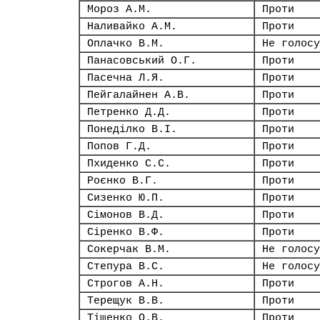
Мороз А.М.
Проти
Наливайко А.М.
Проти
Оплачко В.М.
Не голосу
Панасовський О.Г.
Проти
Пасечна Л.Я.
Проти
Пейгалайнен А.В.
Проти
Петренко Д.Д.
Проти
Понеділко В.І.
Проти
Попов Г.Д.
Проти
Пхиденко С.С.
Проти
Роєнко В.Г.
Проти
Сизенко Ю.П.
Проти
Сімонов В.Д.
Проти
Сіренко В.Ф.
Проти
Сокерчак В.М.
Не голосу
Степура В.С.
Не голосу
Строгов А.Н.
Проти
Терещук В.В.
Проти
Тіщенко О.В.
Проти