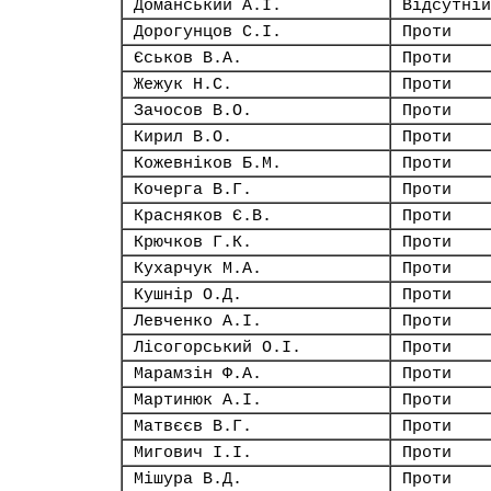
Доманський А.І.
Відсутній
Дорогунцов С.І.
Проти
Єськов В.А.
Проти
Жежук Н.С.
Проти
Зачосов В.О.
Проти
Кирил В.О.
Проти
Кожевніков Б.М.
Проти
Кочерга В.Г.
Проти
Красняков Є.В.
Проти
Крючков Г.К.
Проти
Кухарчук М.А.
Проти
Кушнір О.Д.
Проти
Левченко А.І.
Проти
Лісогорський О.І.
Проти
Марамзін Ф.А.
Проти
Мартинюк А.І.
Проти
Матвєєв В.Г.
Проти
Мигович І.І.
Проти
Мішура В.Д.
Проти