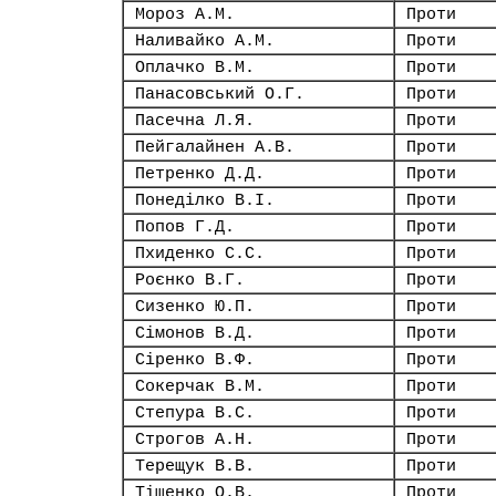
Мороз А.М.
Проти
Наливайко А.М.
Проти
Оплачко В.М.
Проти
Панасовський О.Г.
Проти
Пасечна Л.Я.
Проти
Пейгалайнен А.В.
Проти
Петренко Д.Д.
Проти
Понеділко В.І.
Проти
Попов Г.Д.
Проти
Пхиденко С.С.
Проти
Роєнко В.Г.
Проти
Сизенко Ю.П.
Проти
Сімонов В.Д.
Проти
Сіренко В.Ф.
Проти
Сокерчак В.М.
Проти
Степура В.С.
Проти
Строгов А.Н.
Проти
Терещук В.В.
Проти
Тіщенко О.В.
Проти