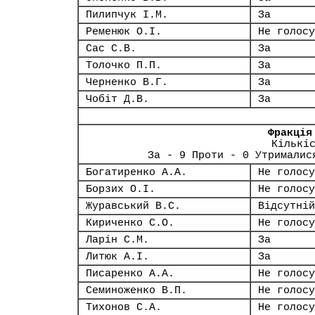
Пилипчук І.М.
За
Ременюк О.І.
Не голосу
Сас С.В.
За
Толочко П.П.
За
Черненко В.Г.
За
Чобіт Д.В.
За
Фракція
Кількі
За - 9 Проти - 0 Утрималис
Богатиренко А.А.
Не голосу
Борзих О.І.
Не голосу
Журавський В.С.
Відсутній
Кириченко С.О.
Не голосу
Ларін С.М.
За
Литюк А.І.
За
Писаренко А.А.
Не голосу
Семиноженко В.П.
Не голосу
Тихонов С.А.
Не голосу