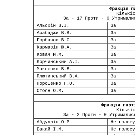
Фракція п
Кількі
За - 17 Проти - 0 Утримали
Альохін В.І.
За
Арабаджи В.В.
За
Горбачов В.С.
За
Кармазін Ю.А.
За
Ковач М.М.
За
Корчинський А.І.
За
Макеєнко В.В.
За
Плютинський В.А.
За
Порошенко П.О.
За
Стоян О.М.
За
Фракція парт
Кількі
За - 2 Проти - 0 Утрималис
Абдуллін О.Р.
Не голосу
Бакай І.М.
Не голосу