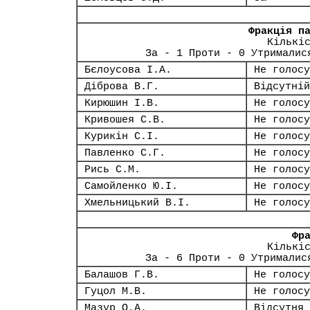
Фракція п
Кількі
За - 1 Проти - 0 Утрималис
Бєлоусова І.А.
Не голосу
Діброва В.Г.
Відсутній
Кирюшин І.В.
Не голосу
Кривошея С.В.
Не голосу
Курикін С.І.
Не голосу
Павленко С.Г.
Не голосу
Рись С.М.
Не голосу
Самойленко Ю.І.
Не голосу
Хмельницький В.І.
Не голосу
Фр
Кількі
За - 6 Проти - 0 Утрималис
Балашов Г.В.
Не голосу
Гуцол М.В.
Не голосу
Мазур О.А.
Відсутня