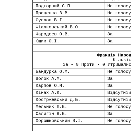
Подгорний С.П.
Не голосу
Проценко В.В.
Не голосу
Суслов В.І.
Не голосу
Фіалковський В.О.
Не голосу
Чародєєв О.В.
За
Ющик О.І.
За
Фракція Наро
Кількі
За - 9 Проти - 0 Утримали
Бандурка О.М.
Не голосу
Волок А.М.
За
Карпов О.М.
За
Кінах А.К.
Відсутній
Костржевськй Д.Б.
Відсутній
Мельник П.В.
Не голосу
Салигін В.В.
За
Хорошковський В.І.
Не голосу