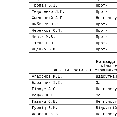
Тропін В.І.
Проти
Федоренко Л.П.
Проти
Хмельовий А.П.
Не голосу
Цибенко П.С.
Проти
Черенков О.П.
Проти
Чивюк М.В.
Проти
Штепа Н.П.
Проти
Яценко В.М.
Проти
Не входя
Кількі
За - 19 Проти - 0 Утрималис
Агафонов М.І.
Відсутній
Баранчик І.І.
За
Білоус А.О.
Не голосу
Ващук К.Т.
За
Гавриш С.Б.
Не голосу
Гурвіц Е.Й.
Відсутній
Довгань К.В.
Не голосу