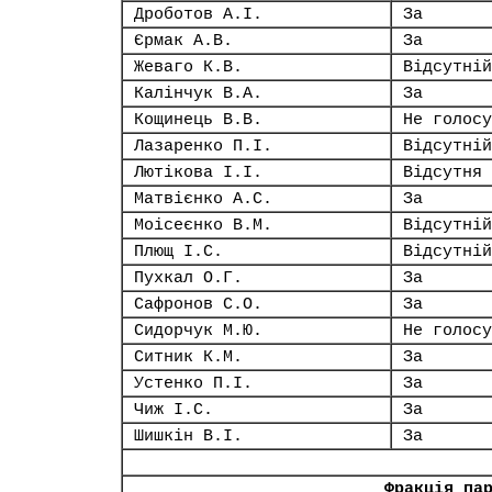
Дроботов А.І.
За
Єрмак А.В.
За
Жеваго К.В.
Відсутній
Калінчук В.А.
За
Кощинець В.В.
Не голосу
Лазаренко П.І.
Відсутній
Лютікова І.І.
Відсутня
Матвієнко А.С.
За
Моісеєнко В.М.
Відсутній
Плющ І.С.
Відсутній
Пухкал О.Г.
За
Сафронов С.О.
За
Сидорчук М.Ю.
Не голосу
Ситник К.М.
За
Устенко П.І.
За
Чиж І.С.
За
Шишкін В.І.
За
Фракція па