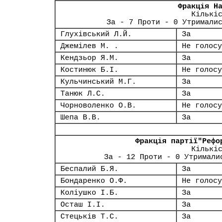
Фракція Н
Кількі
За - 7 Проти - 0 Утримали
Глухівський Л.Й.
За
Джемілев М. .
Не голосу
Кендзьор Я.М.
За
Костинюк Б.І.
Не голосу
Кульчинський М.Г.
За
Танюк Л.С.
За
Чорноволенко О.В.
Не голосу
Шепа В.В.
За
Фракція партії"Рефо
Кількі
За - 12 Проти - 0 Утримали
Беспалий Б.Я.
За
Бондаренко О.Ф.
Не голосу
Коліушко І.Б.
За
Осташ І.І.
За
Стецьків Т.С.
За