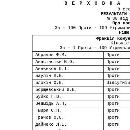
ВЕРХОВНА
8 се
РЕЗУЛЬТАТИ 
№ 30 від
Про пр
За - 190 Проти - 109 Утримал
Ріше
Фракція Кому
Кількіс
За - 1 Проти - 109 Утримал
Абрамов Ф.М.
Проти
Анастасієв В.О.
Проти
Аннєнков Є.І.
Проти
Баулін П.Б.
Проти
Блохін О.В.
Відсутній
Борщевський В.В.
Проти
Буйко Г.В.
Проти
Ведмідь А.П.
Проти
Гмиря С.П.
Проти
Грачов О.О.
Проти
Дайнеко Л.І.
Проти