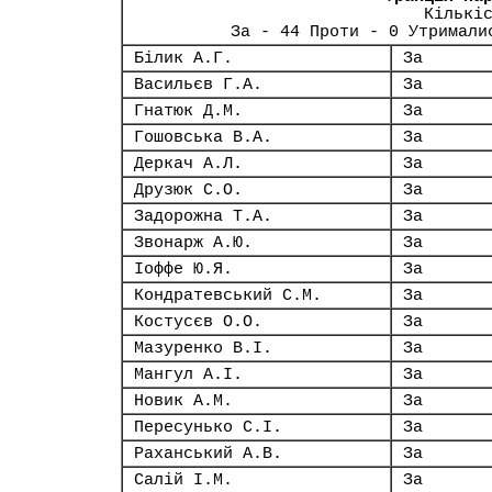
Кількі
За - 44 Проти - 0 Утримали
Білик А.Г.
За
Васильєв Г.А.
За
Гнатюк Д.М.
За
Гошовська В.А.
За
Деркач А.Л.
За
Друзюк С.О.
За
Задорожна Т.А.
За
Звонарж А.Ю.
За
Іоффе Ю.Я.
За
Кондратевський С.М.
За
Костусєв О.О.
За
Мазуренко В.І.
За
Мангул А.І.
За
Новик А.М.
За
Пересунько С.І.
За
Раханський А.В.
За
Салій І.М.
За