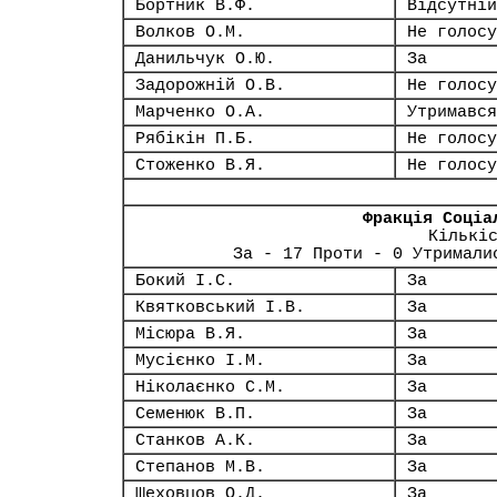
Бортник В.Ф.
Відсутній
Волков О.М.
Не голосу
Данильчук О.Ю.
За
Задорожній О.В.
Не голосу
Марченко О.А.
Утримався
Рябікін П.Б.
Не голосу
Стоженко В.Я.
Не голосу
Фракція Соціа
Кількі
За - 17 Проти - 0 Утримали
Бокий І.С.
За
Квятковський І.В.
За
Місюра В.Я.
За
Мусієнко І.М.
За
Ніколаєнко С.М.
За
Семенюк В.П.
За
Станков А.К.
За
Степанов М.В.
За
Шеховцов О.Д.
За