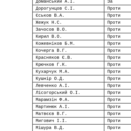
Доманський А.І.
За
Дорогунцов С.І.
Проти
Єськов В.А.
Проти
Жежук Н.С.
Проти
Зачосов В.О.
Проти
Кирил В.О.
Проти
Кожевніков Б.М.
Проти
Кочерга В.Г.
Проти
Красняков Є.В.
Проти
Крючков Г.К.
Проти
Кухарчук М.А.
Проти
Кушнір О.Д.
Проти
Левченко А.І.
Проти
Лісогорський О.І.
Проти
Марамзін Ф.А.
Проти
Мартинюк А.І.
Проти
Матвєєв В.Г.
Проти
Мигович І.І.
Проти
Мішура В.Д.
Проти