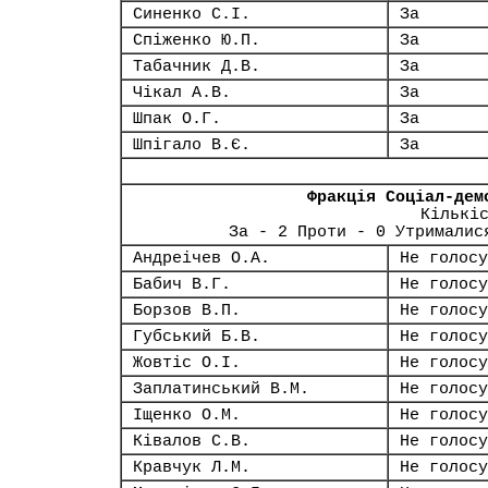
Синенко С.І.
За
Спіженко Ю.П.
За
Табачник Д.В.
За
Чікал А.В.
За
Шпак О.Г.
За
Шпігало В.Є.
За
Фракція Соціал-дем
Кількі
За - 2 Проти - 0 Утрималис
Андреічев О.А.
Не голосу
Бабич В.Г.
Не голосу
Борзов В.П.
Не голосу
Губський Б.В.
Не голосу
Жовтіс О.І.
Не голосу
Заплатинський В.М.
Не голосу
Іщенко О.М.
Не голосу
Ківалов С.В.
Не голосу
Кравчук Л.М.
Не голосу