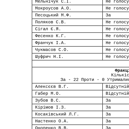
Мельнічук С.І.
Не голосу
Мокроусов А.О.
Не голосу
Песоцький М.Ф.
За
Поляков С.В.
Не голосу
Сігал Є.Я.
Не голосу
Фесенко К.Г.
Не голосу
Франчук І.А.
Не голосу
Чукмасов С.О.
Не голосу
Шуфрич Н.І.
Не голосу
Фракц
Кількі
За - 22 Проти - 0 Утримали
Алексєєв В.Г.
Відсутній
Габер М.О.
Відсутній
Зубов В.С.
За
Кірімов І.З.
За
Косаківський Л.Г.
За
Настенко О.А.
За
Онопенко В.В.
За