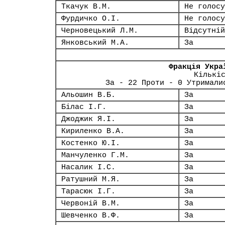
Ткачук В.М.
Не голосу
Фурдичко О.І.
Не голосу
Черновецький Л.М.
Відсутній
Янковський М.А.
За
Фракція Укра
Кількі
За - 22 Проти - 0 Утримали
Альошин В.Б.
За
Білас І.Г.
За
Джоджик Я.І.
За
Кириленко В.А.
За
Костенко Ю.І.
За
Манчуленко Г.М.
За
Насалик І.С.
За
Ратушний М.Я.
За
Тарасюк І.Г.
За
Червоній В.М.
За
Шевченко В.Ф.
За