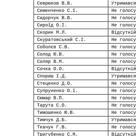
Севрюков В.В.
Утримався
Семенченко С.І.
Не голосу
Сидорчук В.В.
Не голосу
Сироїд О.І.
Не голосу
Скорик М.Л.
Відсутній
Скуратовський С.І.
Не голосу
Соболєв С.В.
Не голосу
Солод Ю.В.
Не голосу
Соляр В.М.
Не голосу
Сочка О.О.
Відсутній
Спориш І.Д.
Утримався
Стеценко Д.О.
Не голосу
Супруненко О.І.
Не голосу
Сюмар В.П.
Не голосу
Тарута С.О.
Не голосу
Тимошенко Ю.В.
Не голосу
Тимчук Д.Б.
Утримався
Ткачук Г.В.
Не голосу
Тригубенко С.М.
Відсутній