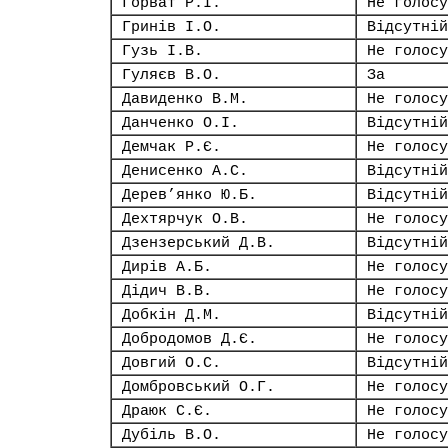
Горват Р.І.
Не голосу
Гринів І.О.
Відсутній
Гузь І.В.
Не голосу
Гуляєв В.О.
За
Давиденко В.М.
Не голосу
Данченко О.І.
Відсутній
Демчак Р.Є.
Не голосу
Денисенко А.С.
Відсутній
Дерев’янко Ю.Б.
Відсутній
Дехтярчук О.В.
Не голосу
Дзензерський Д.В.
Відсутній
Дирів А.Б.
Не голосу
Дідич В.В.
Не голосу
Добкін Д.М.
Відсутній
Добродомов Д.Є.
Не голосу
Довгий О.С.
Відсутній
Домбровський О.Г.
Не голосу
Драюк С.Є.
Не голосу
Дубіль В.О.
Не голосу