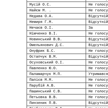
Мусій О.С.
Не голосу
Найєм М. .
Не голосу
Недава О.А.
Відсутній
Немиря Г.М.
Відсутній
Нечаєв О.І.
За
Німченко В.І.
Не голосу
Новинський В.В.
Відсутній
Омельянович Д.С.
Відсутній
Онуфрик Б.С.
Не голосу
Остапчук В.М.
Відсутній
Осуховський О.І.
Не голосу
Павленко Ю.О.
Не голосу
Паламарчук М.П.
Утримався
Папієв М.М.
Не голосу
Парубій А.В.
Не голосу
Пашинський С.В.
Не голосу
Петьовка В.В.
Не голосу
Пинзеник П.В.
Відсутній