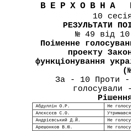
ВЕРХОВНА 
10 сесі
РЕЗУЛЬТАТИ ПО
№ 49 від 10
Поіменне голосуван
проекту Зако
функціонування укра
(
За - 10 Проти -
голосували 
Рішенн
Абдуллін О.Р.
Не голосу
Алєксєєв С.О.
Утримався
Андрієвський Д.Й.
Не голосу
Арешонков В.Ю.
Не голосу