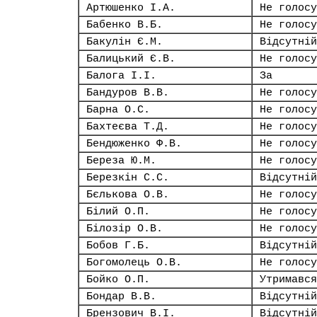
Артюшенко І.А.
Не голосу
Бабенко В.Б.
Не голосу
Бакулін Є.М.
Відсутній
Балицький Є.В.
Не голосу
Балога І.І.
За
Бандуров В.В.
Не голосу
Барна О.С.
Не голосу
Бахтеєва Т.Д.
Не голосу
Бендюженко Ф.В.
Не голосу
Береза Ю.М.
Не голосу
Березкін С.С.
Відсутній
Бєлькова О.В.
Не голосу
Білий О.П.
Не голосу
Білозір О.В.
Не голосу
Бобов Г.Б.
Відсутній
Богомолець О.В.
Не голосу
Бойко О.П.
Утримався
Бондар В.В.
Відсутній
Брензович В.І.
Відсутній