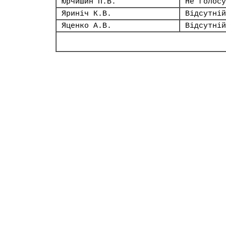
Юрчишин П.В.
Не голосу
Яриніч К.В.
Відсутній
Яценко А.В.
Відсутній