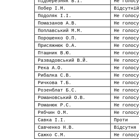
Підберезняк В.І.
Не голосу
Побер І.М.
Відсутній
Подоляк І.І.
Не голосу
Помазанов А.В.
Не голосу
Поплавський М.М.
Не голосу
Порошенко О.П.
Не голосу
Присяжнюк О.А.
Не голосу
Пташник В.Ю.
Не голосу
Развадовський В.Й.
Не голосу
Река А.О.
Не голосу
Рибалка С.В.
Не голосу
Ричкова Т.Б.
Не голосу
Розенблат Б.С.
Не голосу
Романовський О.В.
Не голосу
Романюк Р.С.
Не голосу
Рябчин О.М.
Не голосу
Савка І.І.
Проти
Савченко Н.В.
Відсутня
Сажко С.М.
Не голосу