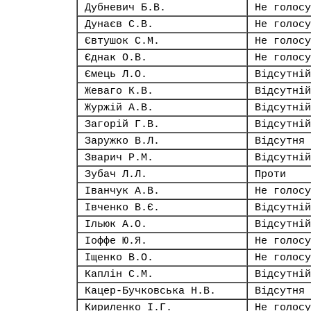
Дубневич Б.В.
Не голосу
Дунаєв С.В.
Не голосу
Євтушок С.М.
Не голосу
Єднак О.В.
Не голосу
Ємець Л.О.
Відсутній
Жеваго К.В.
Відсутній
Журжій А.В.
Відсутній
Загорій Г.В.
Відсутній
Заружко В.Л.
Відсутня
Зварич Р.М.
Відсутній
Зубач Л.Л.
Проти
Іванчук А.В.
Не голосу
Івченко В.Є.
Відсутній
Ільюк А.О.
Відсутній
Іоффе Ю.Я.
Не голосу
Іщенко В.О.
Не голосу
Каплін С.М.
Відсутній
Кацер-Бучковська Н.В.
Відсутня
Кириленко І.Г.
Не голосу