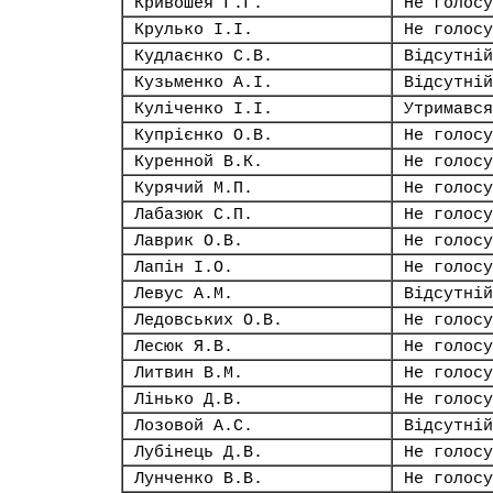
Кривошея Г.Г.
Не голосу
Крулько І.І.
Не голосу
Кудлаєнко С.В.
Відсутній
Кузьменко А.І.
Відсутній
Куліченко І.І.
Утримався
Купрієнко О.В.
Не голосу
Куренной В.К.
Не голосу
Курячий М.П.
Не голосу
Лабазюк С.П.
Не голосу
Лаврик О.В.
Не голосу
Лапін І.О.
Не голосу
Левус А.М.
Відсутній
Ледовських О.В.
Не голосу
Лесюк Я.В.
Не голосу
Литвин В.М.
Не голосу
Лінько Д.В.
Не голосу
Лозовой А.С.
Відсутній
Лубінець Д.В.
Не голосу
Лунченко В.В.
Не голосу