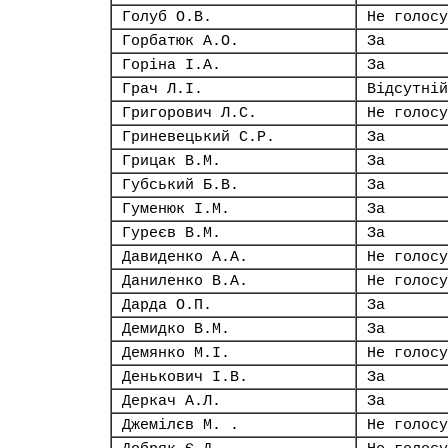
Голуб О.В.
Не голосу
Горбатюк А.О.
За
Горіна І.А.
За
Грач Л.І.
Відсутній
Григорович Л.С.
Не голосу
Гриневецький С.Р.
За
Грицак В.М.
За
Губський Б.В.
За
Гуменюк І.М.
За
Гуреєв В.М.
За
Давиденко А.А.
Не голосу
Даниленко В.А.
Не голосу
Дарда О.П.
За
Демидко В.М.
За
Демянко М.І.
Не голосу
Денькович І.В.
За
Деркач А.Л.
За
Джемілєв М. .
Не голосу