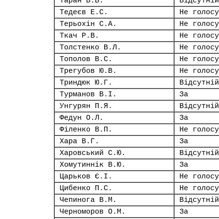
Таран В.В.
Відсутній
Тедеєв Е.С.
Не голосу
Терьохін С.А.
Не голосу
Ткач Р.В.
Не голосу
Толстенко В.Л.
Не голосу
Тополов В.С.
Не голосу
Трегубов Ю.В.
Не голосу
Триндюк Ю.Г.
Відсутній
Турманов В.І.
За
Унгурян П.Я.
Відсутній
Федун О.Л.
За
Філенко В.П.
Не голосу
Хара В.Г.
За
Харовський С.Ю.
Відсутній
Хомутиннік В.Ю.
За
Царьков Є.І.
Не голосу
Цибенко П.С.
Не голосу
Чепинога В.М.
Відсутній
Черноморов О.М.
За