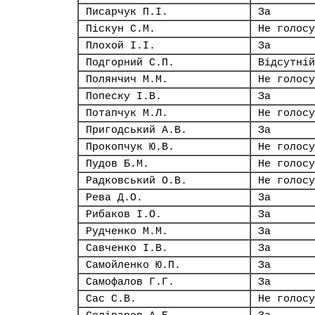
Писарчук П.І.
За
Піскун С.М.
Не голосу
Плохой І.І.
За
Подгорний С.П.
Відсутній
Полянчич М.М.
Не голосу
Попеску І.В.
За
Потапчук М.Л.
Не голосу
Пригодський А.В.
За
Прокопчук Ю.В.
Не голосу
Пудов Б.М.
Не голосу
Радковський О.В.
Не голосу
Рева Д.О.
За
Рибаков І.О.
За
Рудченко М.М.
За
Савченко І.В.
За
Самойленко Ю.П.
За
Самофалов Г.Г.
За
Сас С.В.
Не голосу