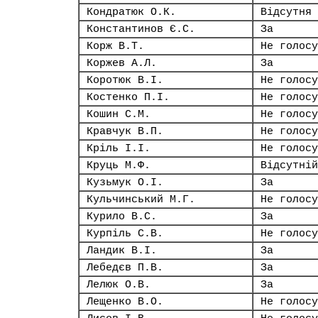
Кондратюк О.К.
Відсутня
Константинов Є.С.
За
Корж В.Т.
Не голосу
Коржев А.Л.
За
Коротюк В.І.
Не голосу
Костенко П.І.
Не голосу
Кошин С.М.
Не голосу
Кравчук В.П.
Не голосу
Кріль І.І.
Не голосу
Круць М.Ф.
Відсутній
Кузьмук О.І.
За
Кульчинський М.Г.
Не голосу
Курило В.С.
За
Курпіль С.В.
Не голосу
Ландик В.І.
За
Лебедєв П.В.
За
Лелюк О.В.
За
Лещенко В.О.
Не голосу