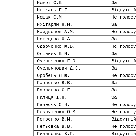
Момот С.В.
За
Москаль Г.Г.
Відсутній
Мошак С.М.
Не голосу
Мхітарян Н.М.
За
Найдьонов А.М.
Не голосу
Нетецька О.А.
За
Одарченко Ю.В.
Не голосу
Олійник В.М.
За
Омельченко Г.О.
Відсутній
Омельянович Д.С.
За
Оробець Л.Ю.
Не голосу
Павленко В.В.
За
Павленко С.Г.
За
Палиця І.П.
За
Пачесюк С.Н.
Не голосу
Пеклушенко О.М.
Не голосу
Петренко В.М.
Відсутній
Петьовка В.В.
Не голосу
Пилипенко В.П.
Відсутній