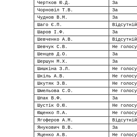
Чертков Ю.Д.
За
Чорновіл Т.В.
За
Чуднов В.М.
За
Шаго Є.П.
Відсутній
Шаров І.Ф.
За
Шевченко А.В.
Відсутній
Шевчук С.В.
Не голосу
Шенцев Д.О.
За
Шершун М.Х.
За
Шишкіна З.Л.
Не голосу
Шкіль А.В.
Не голосу
Шкутяк З.В.
Не голосу
Шмельова С.О.
Не голосу
Шпак В.Ф.
За
Шустік О.Ю.
Не голосу
Ющенко П.А.
Не голосу
Ягоферов А.М.
Відсутній
Янукович В.В.
За
Яценко А.В.
Не голосу