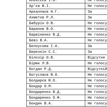
Алексєєв І.В.
Не голосу
Ар’єв В.І.
Не голосу
Аркаллаєв Н.Г.
За
Ахметов Р.Л.
За
Бабурін О.В.
Не голосу
Баранов В.О.
Не голосу
Барвіненко В.Д.
Не голосу
Бевз В.А.
Не голосу
Белоусова І.А.
За
Березкін С.С.
За
Білозір О.В.
Відсутня
Бірюк Л.В.
Не голосу
Богдан Р.Д.
Відсутній
Богуслаєв В.О.
Не голосу
Болдирєв Ю.О.
Не голосу
Бондар О.М.
Не голосу
Бондаренко В.Д.
Не голосу
Бондаренко О.Ф.
Не голосу
Бондик В.А.
Не голосу