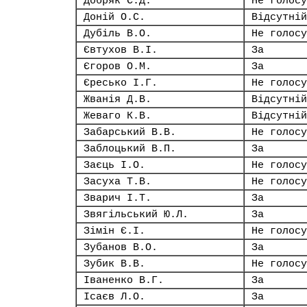
Добряк Є.Д.
Не голосу
Доній О.С.
Відсутній
Дубіль В.О.
Не голосу
Євтухов В.І.
За
Єгоров О.М.
За
Єресько І.Г.
Не голосу
Жванія Д.В.
Відсутній
Жеваго К.В.
Відсутній
Забарський В.В.
Не голосу
Заблоцький В.П.
За
Заєць І.О.
Не голосу
Засуха Т.В.
Не голосу
Зварич І.Т.
За
Звягільський Ю.Л.
За
Зімін Є.І.
Не голосу
Зубанов В.О.
За
Зубик В.В.
Не голосу
Іваненко В.Г.
За
Ісаєв Л.О.
За