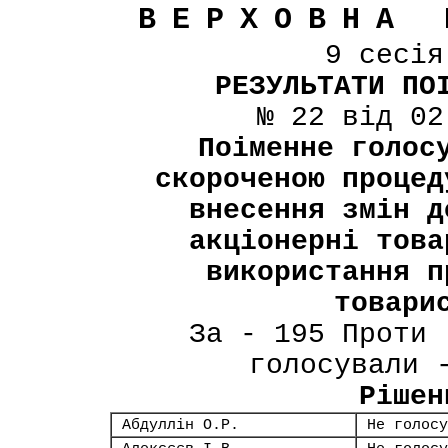
ВЕРХОВНА 
9 сесі
РЕЗУЛЬТАТИ ПО
№ 22 від 02
Поіменне голос
скороченою процед
внесення змін д
акціонерні това
використання п
товари
За - 195 Проти 
голосували 
Рішен
Абдуллін О.Р.
Не голосу