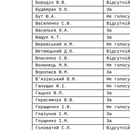
Бородін В.В.
Відсутній
Буджерак О.О.
За
Бут Ю.А.
Не голосу
Василенко С.В.
Відсутній
Васильєв О.А.
За
Ващук К.Т.
За
Веревський А.М.
Не голосу
Ветвицький Д.О.
Відсутній
Власенко С.В.
Відсутній
Волинець М.Я.
Не голосу
Воропаєв Ю.М.
За
В’язівський В.М.
Не голосу
Ганущак Ю.І.
Не голосу
Гацько В.П.
За
Герасимчук В.В.
За
Геращенко І.В.
Не голосу
Глазунов С.М.
За
Глущенко І.М.
За
Головатий С.П.
Відсутній