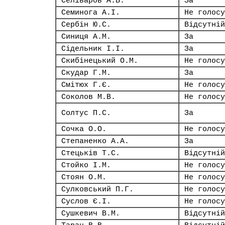
Селіваров А.Б.
За
Семинога А.І.
Не голосу
Сербін Ю.С.
Відсутній
Синиця А.М.
За
Сідельник І.І.
За
Скибінецький О.М.
Не голосу
Скудар Г.М.
За
Смітюх Г.Є.
Не голосу
Соколов М.В.
Не голосу
Солтус П.С.
За
Сочка О.О.
Не голосу
Степаненко А.А.
За
Стецьків Т.С.
Відсутній
Стойко І.М.
Не голосу
Стоян О.М.
Не голосу
Сулковський П.Г.
Не голосу
Суслов Є.І.
Не голосу
Сушкевич В.М.
Відсутній