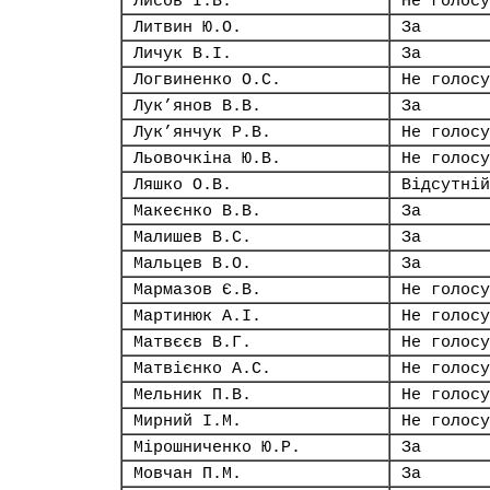
Лисов І.В.
Не голосу
Литвин Ю.О.
За
Личук В.І.
За
Логвиненко О.С.
Не голосу
Лук’янов В.В.
За
Лук’янчук Р.В.
Не голосу
Льовочкіна Ю.В.
Не голосу
Ляшко О.В.
Відсутній
Макеєнко В.В.
За
Малишев В.С.
За
Мальцев В.О.
За
Мармазов Є.В.
Не голосу
Мартинюк А.І.
Не голосу
Матвєєв В.Г.
Не голосу
Матвієнко А.С.
Не голосу
Мельник П.В.
Не голосу
Мирний І.М.
Не голосу
Мірошниченко Ю.Р.
За
Мовчан П.М.
За