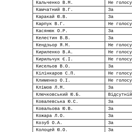
Кальченко В.М.
Не голосу
Камчатний В.Г.
За
Каракай Ю.В.
За
Карпук В.Г.
Не голосу
Касянюк О.Р.
За
Келестин В.В.
За
Кендзьор Я.М.
Не голосу
Кириленко В.А.
Не голосу
Кирильчук Є.І.
Не голосу
Кисельов В.О.
За
Кілінкаров С.П.
Не голосу
Клименко О.І.
Не голосу
Клімов Л.М.
За
Ключковський Ю.Б.
Відсутній
Ковалевська Ю.С.
За
Ковальова Ю.В.
За
Кожара Л.О.
За
Козуб О.А.
За
Колоцей Ю.О.
За