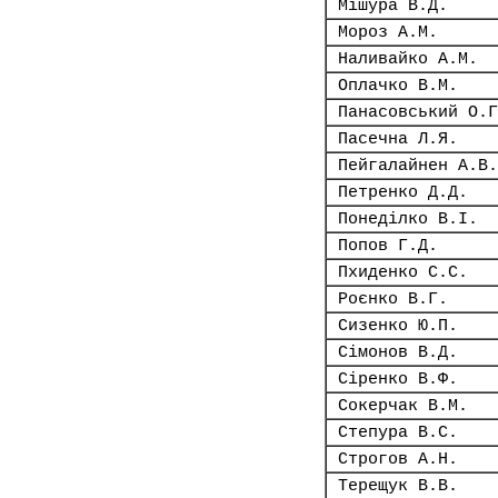
Мішура В.Д.
Мороз А.М.
Наливайко А.М.
Оплачко В.М.
Панасовський О.Г
Пасечна Л.Я.
Пейгалайнен А.В.
Петренко Д.Д.
Понеділко В.І.
Попов Г.Д.
Пхиденко С.С.
Роєнко В.Г.
Сизенко Ю.П.
Сімонов В.Д.
Сіренко В.Ф.
Сокерчак В.М.
Степура В.С.
Строгов А.Н.
Терещук В.В.