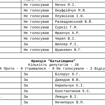
Не голосував
Мичко М.І.
Не голосував
Онуфрійчук М.Я.
Не голосував
Плужніков І.О.
Не голосував
Развадовський В.Й.
Не голосував
Суркіс Г.М.
Не голосував
Франчук А.Р.
Не голосував
Череп В.І.
За
Шиллер Р.І.
Не голосував
Шушкевич В.Г.
Фракція "Батьківщина"
Кількість депутатів - 26
4 Проти - 0 Утрималися - 0 Не голосували - 2 Відсу
За
Білорус О.Г.
За
Давидов В.В.
За
Кирильчук Є.І.
За
Константинов Е.С.
.
За
Левцун В.І.
За
Нечипорук В.П.