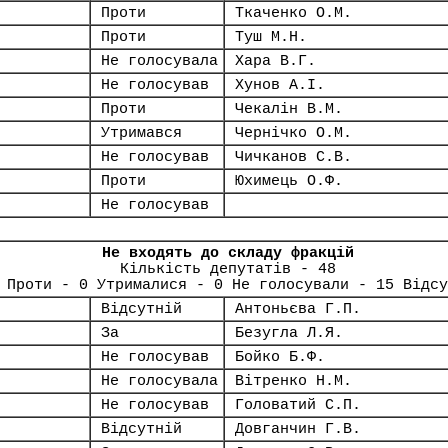
Проти
Ткаченко О.М.
Проти
Туш М.Н.
Не голосувала
Хара В.Г.
Не голосував
Хунов А.І.
Проти
Чекалін В.М.
Утримався
Чернічко О.М.
Не голосував
Чичканов С.В.
Проти
Юхимець О.Ф.
Не голосував
Не входять до складу фракцій
Кількість депутатів - 48
 Проти - 0 Утрималися - 0 Не голосували - 15 Відсу
Відсутній
Антоньєва Г.П.
За
Безугла Л.Я.
Не голосував
Бойко Б.Ф.
Не голосувала
Вітренко Н.М.
Не голосував
Головатий С.П.
Відсутній
Довганчин Г.В.