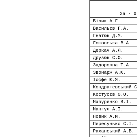
За - 0
Білик А.Г.
Васильєв Г.А.
Гнатюк Д.М.
Гошовська В.А.
Деркач А.Л.
Друзюк С.О.
Задорожна Т.А.
Звонарж А.Ю.
Іоффе Ю.Я.
Кондратевський С
Костусєв О.О.
Мазуренко В.І.
Мангул А.І.
Новик А.М.
Пересунько С.І.
Раханський А.В.