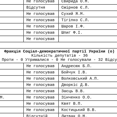
Не голосував
Свирида О.М.
Відсутня
Смірнов Є.Л.
Не голосував
Сухий Я.М.
Не голосував
Тігіпко С.Л.
Не голосував
Шаров І.Ф.
Не голосував
Шпиг Ф.І.
Не голосував
Фракція Соціал-демократичної партії України (о)
Кількість депутатів - 36
 Проти - 0 Утрималися - 0 Не голосували - 32 Відсу
Не голосував
Андресюк Б.П.
Не голосував
Бойчук І.В.
Не голосував
Волковський А.П.
Не голосував
Дворкіс Д.В.
Не голосував
Заєць В.В.
М.
Не голосував
Зінченко О.О.
Не голосував
Квят В.П.
Не голосував
Костицький В.В.
Відсутній
Литвак О.М.