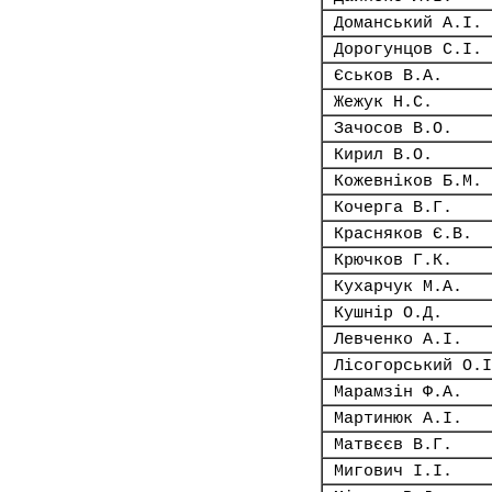
Доманський А.І.
Дорогунцов С.І.
Єськов В.А.
Жежук Н.С.
Зачосов В.О.
Кирил В.О.
Кожевніков Б.М.
Кочерга В.Г.
Красняков Є.В.
Крючков Г.К.
Кухарчук М.А.
Кушнір О.Д.
Левченко А.І.
Лісогорський О.І
Марамзін Ф.А.
Мартинюк А.І.
Матвєєв В.Г.
Мигович І.І.