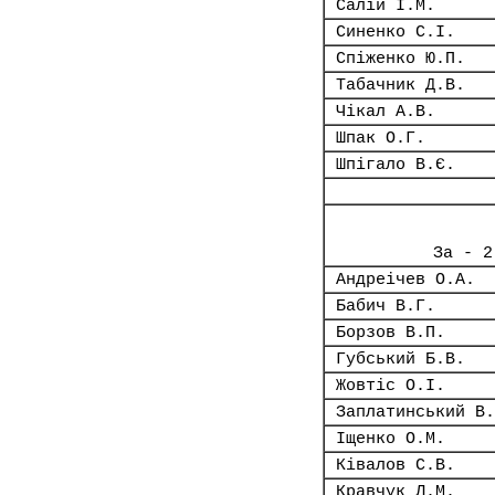
Салій І.М.
Синенко С.І.
Спіженко Ю.П.
Табачник Д.В.
Чікал А.В.
Шпак О.Г.
Шпігало В.Є.
За - 2
Андреічев О.А.
Бабич В.Г.
Борзов В.П.
Губський Б.В.
Жовтіс О.І.
Заплатинський В.
Іщенко О.М.
Ківалов С.В.
Кравчук Л.М.