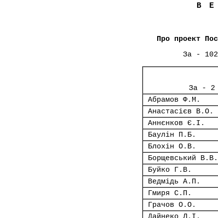
В
Про проект Пос
За - 102
За - 2
Абрамов Ф.М.
Анастасієв В.О.
Аннєнков Є.І.
Баулін П.Б.
Блохін О.В.
Борщевський В.В.
Буйко Г.В.
Ведмідь А.П.
Гмиря С.П.
Грачов О.О.
Дайнеко Л.І.