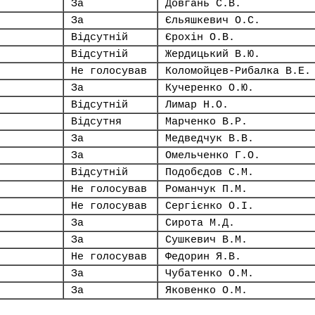
За
Довгань С.В.
За
Єльяшкевич О.С.
Відсутній
Єрохін О.В.
Відсутній
Жердицький В.Ю.
Не голосував
Коломойцев-Рибалка В.Е.
За
Кучеренко О.Ю.
Відсутній
Лимар Н.О.
Відсутня
Марченко В.Р.
За
Медведчук В.В.
За
Омельченко Г.О.
Відсутній
Подобєдов С.М.
Не голосував
Романчук П.М.
Не голосував
Сергієнко О.І.
За
Сирота М.Д.
За
Сушкевич В.М.
Не голосував
Федорин Я.В.
За
Чубатенко О.М.
За
Яковенко О.М.