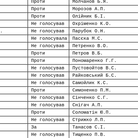
Проти
Молчанов Б.Я.
Проти
Морозов А.П.
Проти
Олійник Б.І.
Не голосував
Охріменко К.О.
.
Не голосував
Парубок О.Н.
Не голосувала
Пасєка М.С.
Не голосував
Петренко В.О.
Проти
Петров В.Б.
Проти
Пономаренко Г.Г.
Не голосував
Пустовойтов В.С.
Не голосував
Райковський Б.С.
Не голосував
Самойлик К.С.
Проти
Симоненко П.М.
Не голосував
Сінченко С.Г.
Не голосував
Снігач А.П.
Проти
Соломатін Ю.П.
Не голосував
Стрижко Л.П.
За
Танасов С.І.
Не голосував
Тищенко П.В.