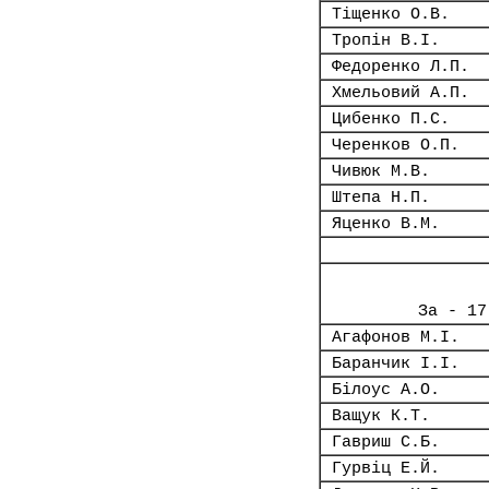
Тіщенко О.В.
Тропін В.І.
Федоренко Л.П.
Хмельовий А.П.
Цибенко П.С.
Черенков О.П.
Чивюк М.В.
Штепа Н.П.
Яценко В.М.
За - 17
Агафонов М.І.
Баранчик І.І.
Білоус А.О.
Ващук К.Т.
Гавриш С.Б.
Гурвіц Е.Й.