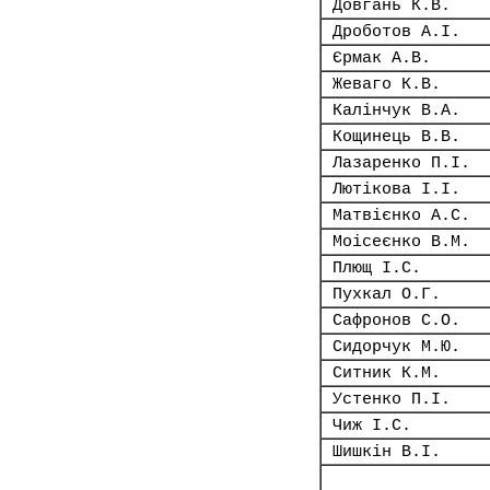
Довгань К.В.
Дроботов А.І.
Єрмак А.В.
Жеваго К.В.
Калінчук В.А.
Кощинець В.В.
Лазаренко П.І.
Лютікова І.І.
Матвієнко А.С.
Моісеєнко В.М.
Плющ І.С.
Пухкал О.Г.
Сафронов С.О.
Сидорчук М.Ю.
Ситник К.М.
Устенко П.І.
Чиж І.С.
Шишкін В.І.