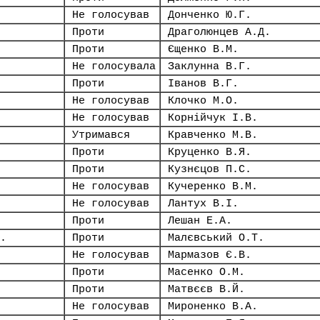
Не голосував
Донченко Ю.Г.
Проти
Драголюнцев А.Д.
Проти
Єщенко В.М.
Не голосувала
Заклунна В.Г.
Проти
Іванов В.Г.
Не голосував
Клочко М.О.
Не голосував
Корнійчук І.В.
Утримався
Кравченко М.В.
Проти
Круценко В.Я.
Проти
Кузнєцов П.С.
Не голосував
Кучеренко В.М.
Не голосував
Лантух В.І.
Проти
Лешан Е.А.
.
Проти
Малєвський О.Т.
Не голосував
Мармазов Є.В.
Проти
Масенко О.М.
Проти
Матвєєв В.Й.
Не голосував
Мироненко В.А.