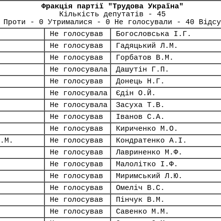
Фракція партії "Трудова Україна"
Кількість депутатів - 45
 Проти - 0 Утрималися - 0 Не голосували - 40 Відсу
Не голосував
Богословська І.Г.
Не голосував
Гадяцький Л.М.
Не голосував
Горбатов В.М.
Не голосувала
Дашутін Г.П.
Не голосував
Донець Н.Г.
Не голосувала
Єдін О.Й.
Не голосувала
Засуха Т.В.
Не голосував
Іванов С.А.
Не голосував
Кириченко М.О.
.М.
Не голосував
Кондратенко А.І.
Не голосував
Лавриненко М.Ф.
Не голосував
Малолітко І.Ф.
Не голосував
Миримський Л.Ю.
Не голосував
Омеліч В.С.
Не голосував
Пінчук В.М.
Не голосував
Савенко М.М.