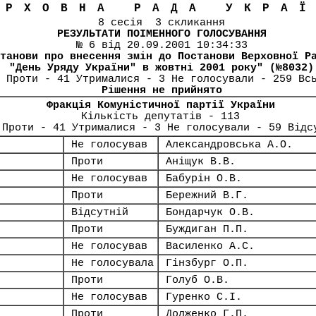
ЕРХОВНА РАДА УКРА
8 сесія 3 скликання
РЕЗУЛЬТАТИ ПОІМЕННОГО ГОЛОСУВАННЯ
№ 6 від 20.09.2001 10:34:33
танови про внесення змін до Постанови Верховної Р
"День Уряду України" в жовтні 2001 року" (№8032)
 Проти - 41 Утрималися - 3 Не голосували - 259 Вс
Рішення не прийнято
Фракція Комуністичної партії України
Кількість депутатів - 113
 Проти - 41 Утрималися - 3 Не голосували - 59 Відс
Не голосував
Александровська А.О.
Проти
Аніщук В.В.
Не голосував
Бабурін О.В.
Проти
Бережний В.Г.
Відсутній
Бондарчук О.В.
Проти
Буждиган П.П.
Не голосував
Василенко А.С.
Не голосувала
Гінзбург О.П.
Проти
Голуб О.В.
Не голосував
Гуренко С.І.
Проти
Долженко Г.П.