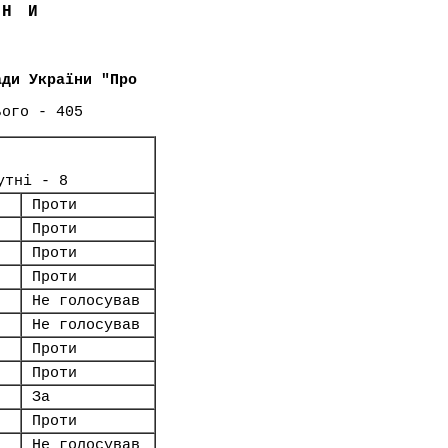
ЇНИ
ади України "Про
ього - 405
утні - 8
Проти
Проти
Проти
Проти
Не голосував
Не голосував
Проти
Проти
За
Проти
Не голосував