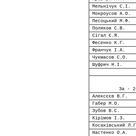
Мельнічук С.І.
Мокроусов А.О.
Песоцький М.Ф.
Поляков С.В.
Сігал Є.Я.
Фесенко К.Г.
Франчук І.А.
Чукмасов С.О.
Шуфрич Н.І.
За - 2
Алексєєв В.Г.
Габер М.О.
Зубов В.С.
Кірімов І.З.
Косаківський Л.Г
Настенко О.А.