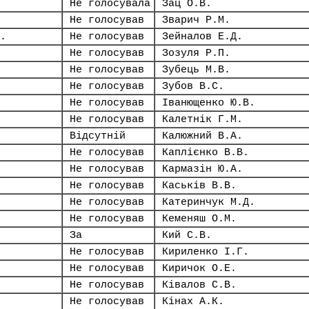
Не голосувала
Зац О.В.
Не голосував
Зварич Р.М.
.
Не голосував
Зейналов Е.Д.
Не голосував
Зозуля Р.П.
Не голосував
Зубець М.В.
Не голосував
Зубов В.С.
Не голосував
Іванющенко Ю.В.
Не голосував
Калетнік Г.М.
Відсутній
Калюжний В.А.
Не голосував
Каплієнко В.В.
Не голосував
Кармазін Ю.А.
Не голосував
Каськів В.В.
Не голосував
Катеринчук М.Д.
Не голосував
Кеменяш О.М.
За
Кий С.В.
Не голосував
Кириленко І.Г.
Не голосував
Киричок О.Е.
Не голосував
Ківалов С.В.
Не голосував
Кінах А.К.