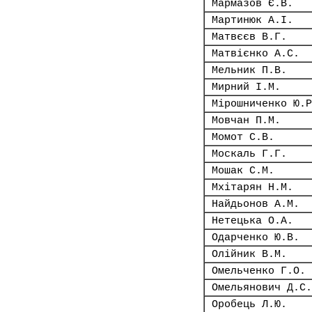
Мармазов Є.В.
Мартинюк А.І.
Матвєєв В.Г.
Матвієнко А.С.
Мельник П.В.
Мирний І.М.
Мірошниченко Ю.Р
Мовчан П.М.
Момот С.В.
Москаль Г.Г.
Мошак С.М.
Мхітарян Н.М.
Найдьонов А.М.
Нетецька О.А.
Одарченко Ю.В.
Олійник В.М.
Омельченко Г.О.
Омельянович Д.С.
Оробець Л.Ю.