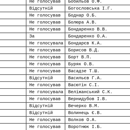
Не голосував
Бобильов О.Ф.
Відсутній
Богословська І.Г.
Не голосував
Боднар О.Б.
Не голосував
Болюра А.В.
Не голосував
Бондаренко В.В.
За
Бондаренко О.А.
Не голосувала
Бондарєв К.А.
Не голосував
Борисов В.Д.
Не голосував
Борт В.П.
Не голосував
Буряк О.В.
Не голосував
Васадзе Т.Ш.
Відсутній
Васильєв Г.А.
Не голосував
Васютін С.І.
Не голосувала
Веліжанський С.К.
Не голосував
Вернидубов І.В.
Відсутній
Вечерко В.М.
Відсутній
Волинець Є.В.
Не голосував
Волков О.А.
Не голосував
Воротнюк І.Б.