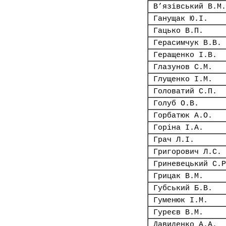
В’язівський В.М.
Ганущак Ю.І.
Гацько В.П.
Герасимчук В.В.
Геращенко І.В.
Глазунов С.М.
Глущенко І.М.
Головатий С.П.
Голуб О.В.
Горбатюк А.О.
Горіна І.А.
Грач Л.І.
Григорович Л.С.
Гриневецький С.Р
Грицак В.М.
Губський Б.В.
Гуменюк І.М.
Гуреєв В.М.
Давиденко А.А.