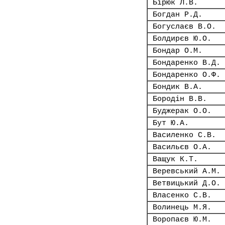
Бірюк Л.В.
Богдан Р.Д.
Богуслаєв В.О.
Болдирєв Ю.О.
Бондар О.М.
Бондаренко В.Д.
Бондаренко О.Ф.
Бондик В.А.
Бородін В.В.
Буджерак О.О.
Бут Ю.А.
Василенко С.В.
Васильєв О.А.
Ващук К.Т.
Веревський А.М.
Ветвицький Д.О.
Власенко С.В.
Волинець М.Я.
Воропаєв Ю.М.