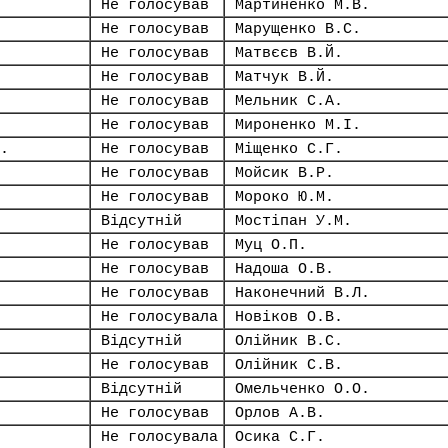
Не голосував
Мартиненко М.В.
Не голосував
Марущенко В.С.
Не голосував
Матвєєв В.Й.
Не голосував
Матчук В.Й.
Не голосував
Мельник С.А.
Не голосував
Мироненко М.І.
.
Не голосував
Міщенко С.Г.
Не голосував
Мойсик В.Р.
Не голосував
Мороко Ю.М.
Відсутній
Мостіпан У.М.
Не голосував
Муц О.П.
Не голосував
Надоша О.В.
Не голосував
Наконечний В.Л.
Не голосувала
Новіков О.В.
Відсутній
Олійник В.С.
Не голосував
Олійник С.В.
Відсутній
Омельченко О.О.
Не голосував
Орлов А.В.
Не голосувала
Осика С.Г.