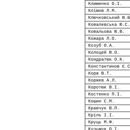
Клименко О.І.
Клімов Л.М.
Ключковський Ю.Б
Ковалевська Ю.С.
Ковальова Ю.В.
Кожара Л.О.
Козуб О.А.
Колоцей Ю.О.
Кондратюк О.К.
Константинов Є.С
Корж В.Т.
Коржев А.Л.
Коротюк В.І.
Костенко П.І.
Кошин С.М.
Кравчук В.П.
Кріль І.І.
Круць М.Ф.
Кузьмук О.І.