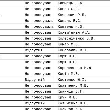
Не голосував
Климець П.А.
Не голосував
Клюєв С.П.
.
Не голосував
Князевич Р.П.
Не голосувала
Коваль В.С.
Не голосувала
Ковзель М.О.
Не голосував
Кожем’якін А.А.
Не голосував
Колесніченко В.В.
Не голосував
Комар М.С.
Відсутня
Коновалюк В.І.
.
Не голосував
Корж В.П.
Не голосував
Корж П.П.
Не голосував
Королевська Н.Ю.
Не голосував
Косів М.В.
Відсутній
Костенко Ю.І.
Не голосував
Кравченко М.В.
Не голосував
Крайній В.Г.
Не голосував
Крук Ю.Б.
Відсутній
Кузьменко П.П.
Не голосував
Куликов К.Б.