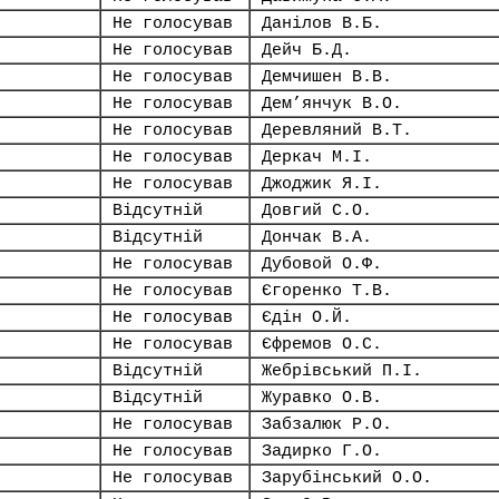
Не голосував
Данілов В.Б.
Не голосував
Дейч Б.Д.
Не голосував
Демчишен В.В.
Не голосував
Дем’янчук В.О.
Не голосував
Деревляний В.Т.
Не голосував
Деркач М.І.
Не голосував
Джоджик Я.І.
Відсутній
Довгий С.О.
Відсутній
Дончак В.А.
Не голосував
Дубовой О.Ф.
Не голосував
Єгоренко Т.В.
Не голосував
Єдін О.Й.
Не голосував
Єфремов О.С.
Відсутній
Жебрівський П.І.
Відсутній
Журавко О.В.
Не голосував
Забзалюк Р.О.
Не голосував
Задирко Г.О.
Не голосував
Зарубінський О.О.