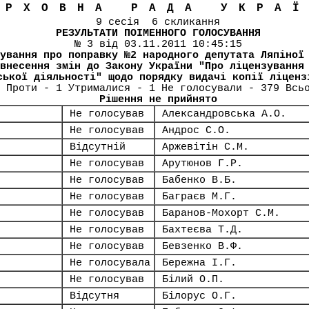
ЕРХОВНА РАДА УКРА
9 сесія 6 скликання
РЕЗУЛЬТАТИ ПОІМЕННОГО ГОЛОСУВАННЯ
№ 3 від 03.11.2011 10:45:15
ування про поправку №2 народного депутата Ляпіної
внесення змін до Закону України "Про ліцензування
ської діяльності" щодо порядку видачі копії ліценз
 Проти - 1 Утрималися - 1 Не голосували - 379 Всь
Рішення не прийнято
Не голосував
Александровська А.О.
Не голосував
Андрос С.О.
Відсутній
Аржевітін С.М.
Не голосував
Арутюнов Г.Р.
Не голосував
Бабенко В.Б.
Не голосував
Баграєв М.Г.
Не голосував
Баранов-Мохорт С.М.
Не голосував
Бахтеєва Т.Д.
Не голосував
Бевзенко В.Ф.
Не голосувала
Бережна І.Г.
Не голосував
Білий О.П.
Відсутня
Білорус О.Г.