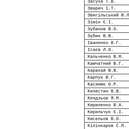
Засуха Т.В.
Зварич І.Т.
Звягільський Ю.Л
Зімін Є.І.
Зубанов В.О.
Зубик В.В.
Іваненко В.Г.
Ісаєв Л.О.
Кальченко В.М.
Камчатний В.Г.
Каракай Ю.В.
Карпук В.Г.
Касянюк О.Р.
Келестин В.В.
Кендзьор Я.М.
Кириленко В.А.
Кирильчук Є.І.
Кисельов В.О.
Кілінкаров С.П.