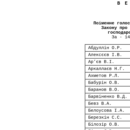
В
Поіменне голос
Закону про 
господар
За - 14
Абдуллін О.Р.
Алексєєв І.В.
Ар’єв В.І.
Аркаллаєв Н.Г.
Ахметов Р.Л.
Бабурін О.В.
Баранов В.О.
Барвіненко В.Д.
Бевз В.А.
Белоусова І.А.
Березкін С.С.
Білозір О.В.