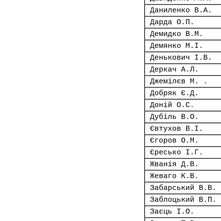
Даниленко В.А.
Дарда О.П.
Демидко В.М.
Демянко М.І.
Денькович І.В.
Деркач А.Л.
Джемілєв М. .
Добряк Є.Д.
Доній О.С.
Дубіль В.О.
Євтухов В.І.
Єгоров О.М.
Єресько І.Г.
Жванія Д.В.
Жеваго К.В.
Забарський В.В.
Заблоцький В.П.
Заєць І.О.