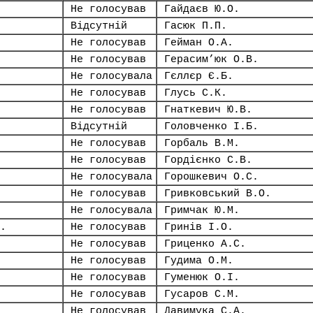
Не голосував
Гайдаєв Ю.О.
Відсутній
Гасюк П.П.
Не голосував
Гейман О.А.
Не голосував
Герасим’юк О.В.
Не голосувала
Гєллєр Є.Б.
Не голосував
Глусь С.К.
Не голосував
Гнаткевич Ю.В.
Відсутній
Головченко І.Б.
Не голосував
Горбаль В.М.
Не голосував
Гордієнко С.В.
Не голосувала
Горошкевич О.С.
Не голосував
Гривковський В.О.
Не голосувала
Гримчак Ю.М.
.
Не голосував
Гринів І.О.
Не голосував
Гриценко А.С.
Не голосував
Гудима О.М.
Не голосував
Гуменюк О.І.
Не голосував
Гусаров С.М.
Не голосував
Давимука С.А.