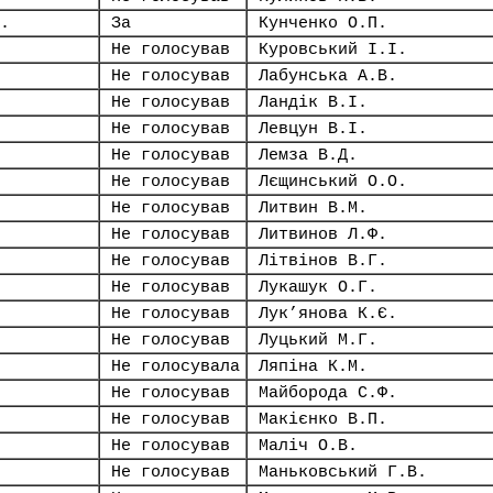
.
За
Кунченко О.П.
Не голосував
Куровський І.І.
Не голосував
Лабунська А.В.
Не голосував
Ландік В.І.
Не голосував
Левцун В.І.
Не голосував
Лемза В.Д.
Не голосував
Лєщинський О.О.
Не голосував
Литвин В.М.
Не голосував
Литвинов Л.Ф.
Не голосував
Літвінов В.Г.
Не голосував
Лукашук О.Г.
Не голосував
Лук’янова К.Є.
Не голосував
Луцький М.Г.
Не голосувала
Ляпіна К.М.
Не голосував
Майборода С.Ф.
Не голосував
Макієнко В.П.
Не голосував
Маліч О.В.
Не голосував
Маньковський Г.В.