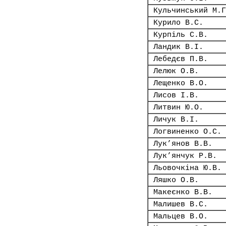
Кульчинський М.Г
Курило В.С.
Курпіль С.В.
Ландик В.І.
Лебедєв П.В.
Лелюк О.В.
Лещенко В.О.
Лисов І.В.
Литвин Ю.О.
Личук В.І.
Логвиненко О.С.
Лук’янов В.В.
Лук’янчук Р.В.
Льовочкіна Ю.В.
Ляшко О.В.
Макеєнко В.В.
Малишев В.С.
Мальцев В.О.