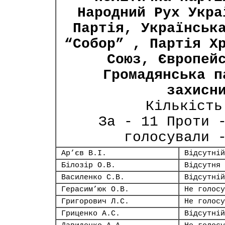
Народний Рух Укра
Партія, Українськ
“Собор” , Партія Х
Союз, Європей
Громадянська п
захисн
Кількість
За - 11 Проти 
голосували 
Ар’єв В.І.
Відсутній
Білозір О.В.
Відсутня
Василенко С.В.
Відсутній
Герасим’юк О.В.
Не голосу
Григорович Л.С.
Не голосу
Гриценко А.С.
Відсутній