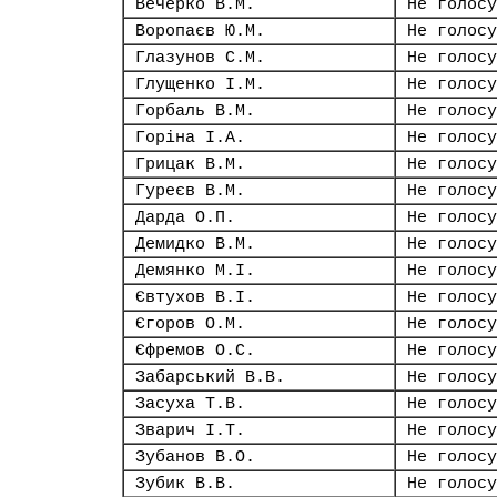
Вечерко В.М.
Не голосу
Воропаєв Ю.М.
Не голосу
Глазунов С.М.
Не голосу
Глущенко І.М.
Не голосу
Горбаль В.М.
Не голосу
Горіна І.А.
Не голосу
Грицак В.М.
Не голосу
Гуреєв В.М.
Не голосу
Дарда О.П.
Не голосу
Демидко В.М.
Не голосу
Демянко М.І.
Не голосу
Євтухов В.І.
Не голосу
Єгоров О.М.
Не голосу
Єфремов О.С.
Не голосу
Забарський В.В.
Не голосу
Засуха Т.В.
Не голосу
Зварич І.Т.
Не голосу
Зубанов В.О.
Не голосу
Зубик В.В.
Не голосу