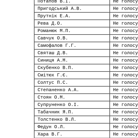
Потапов В.І.
Не голосу
Пригодський А.В.
Не голосу
Прутнік Е.А.
Не голосу
Рева Д.О.
Не голосу
Романюк М.П.
Не голосу
Савчук О.В.
Не голосу
Самофалов Г.Г.
Не голосу
Святаш Д.В.
Не голосу
Синиця А.М.
Не голосу
Скубенко В.П.
Не голосу
Смітюх Г.Є.
Не голосу
Солтус П.С.
Не голосу
Степаненко А.А.
Не голосу
Стоян О.М.
Не голосу
Супруненко О.І.
Не голосу
Табачник Я.П.
Не голосу
Толстенко В.Л.
Не голосу
Федун О.Л.
Не голосу
Хара В.Г.
Не голосу