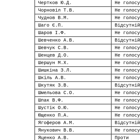
Чертков Ю.Д.
Не голосу
Чорновіл Т.В.
Не голосу
Чуднов В.М.
Не голосу
Шаго Є.П.
Відсутній
Шаров І.Ф.
Не голосу
Шевченко А.В.
Відсутній
Шевчук С.В.
Не голосу
Шенцев Д.О.
Не голосу
Шершун М.Х.
Не голосу
Шишкіна З.Л.
Не голосу
Шкіль А.В.
Не голосу
Шкутяк З.В.
Відсутній
Шмельова С.О.
Не голосу
Шпак В.Ф.
Не голосу
Шустік О.Ю.
Не голосу
Ющенко П.А.
Не голосу
Ягоферов А.М.
Відсутній
Янукович В.В.
Не голосу
Яценко А.В.
Проти