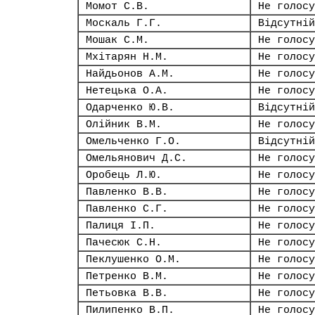
Момот С.В.
Не голосу
Москаль Г.Г.
Відсутній
Мошак С.М.
Не голосу
Мхітарян Н.М.
Не голосу
Найдьонов А.М.
Не голосу
Нетецька О.А.
Не голосу
Одарченко Ю.В.
Відсутній
Олійник В.М.
Не голосу
Омельченко Г.О.
Відсутній
Омельянович Д.С.
Не голосу
Оробець Л.Ю.
Не голосу
Павленко В.В.
Не голосу
Павленко С.Г.
Не голосу
Палиця І.П.
Не голосу
Пачесюк С.Н.
Не голосу
Пеклушенко О.М.
Не голосу
Петренко В.М.
Не голосу
Петьовка В.В.
Не голосу
Пилипенко В.П.
Не голосу