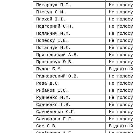
Писарчук П.І.
Не голосу
Піскун С.М.
Не голосу
Плохой І.І.
Не голосу
Подгорний С.П.
Не голосу
Полянчич М.М.
Не голосу
Попеску І.В.
Не голосу
Потапчук М.Л.
Не голосу
Пригодський А.В.
Не голосу
Прокопчук Ю.В.
Не голосу
Пудов Б.М.
Відсутній
Радковський О.В.
Не голосу
Рева Д.О.
Не голосу
Рибаков І.О.
Не голосу
Рудченко М.М.
Не голосу
Савченко І.В.
Не голосу
Самойленко Ю.П.
Не голосу
Самофалов Г.Г.
Не голосу
Сас С.В.
Відсутній