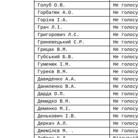
Голуб О.В.
Не голосу
Горбатюк А.О.
Не голосу
Горіна І.А.
Не голосу
Грач Л.І.
Не голосу
Григорович Л.С.
Не голосу
Гриневецький С.Р.
Не голосу
Грицак В.М.
Не голосу
Губський Б.В.
Не голосу
Гуменюк І.М.
Не голосу
Гуреєв В.М.
Не голосу
Давиденко А.А.
Не голосу
Даниленко В.А.
Не голосу
Дарда О.П.
Не голосу
Демидко В.М.
Не голосу
Демянко М.І.
Не голосу
Денькович І.В.
Не голосу
Деркач А.Л.
Не голосу
Джемілєв М. .
Не голосу