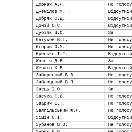
Деркач А.Л.
Не голосу
Джемілєв М. .
Відсутній
Добряк Є.Д.
Відсутній
Доній О.С.
Відсутній
Дубіль В.О.
За
Євтухов В.І.
Не голосу
Єгоров О.М.
Не голосу
Єресько І.Г.
Відсутній
Жванія Д.В.
За
Жеваго К.В.
Відсутній
Забарський В.В.
Не голосу
Заблоцький В.П.
Не голосу
Заєць І.О.
За
Засуха Т.В.
Не голосу
Зварич І.Т.
Не голосу
Звягільський Ю.Л.
Не голосу
Зімін Є.І.
Відсутній
Зубанов В.О.
Не голосу
Зубик В.В.
Не голосу