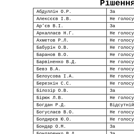
Рішенн
Абдуллін О.Р.
За
Алексєєв І.В.
Не голосу
Ар’єв В.І.
За
Аркаллаєв Н.Г.
Не голосу
Ахметов Р.Л.
Не голосу
Бабурін О.В.
Не голосу
Баранов В.О.
Не голосу
Барвіненко В.Д.
Не голосу
Бевз В.А.
Не голосу
Белоусова І.А.
Не голосу
Березкін С.С.
Не голосу
Білозір О.В.
За
Бірюк Л.В.
Не голосу
Богдан Р.Д.
Відсутній
Богуслаєв В.О.
Не голосу
Болдирєв Ю.О.
Не голосу
Бондар О.М.
За
Бондаренко В.Д.
За