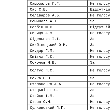
Самофалов Г.Г.
Не голосу
Сас С.В.
Відсутній
Селіваров А.Б.
Не голосу
Семинога А.І.
За
Сербін Ю.С.
Відсутній
Синиця А.М.
Не голосу
Сідельник І.І.
За
Скибінецький О.М.
За
Скудар Г.М.
Не голосу
Смітюх Г.Є.
Не голосу
Соколов М.В.
За
Солтус П.С.
Не голосу
Сочка О.О.
За
Степаненко А.А.
Не голосу
Стецьків Т.С.
За
Стойко І.М.
За
Стоян О.М.
Не голосу
Сулковський П.Г.
Не голосу