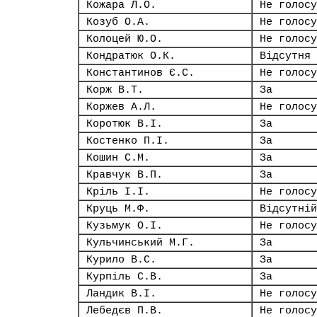
Кожара Л.О.
Не голосу
Козуб О.А.
Не голосу
Колоцей Ю.О.
Не голосу
Кондратюк О.К.
Відсутня
Константинов Є.С.
Не голосу
Корж В.Т.
За
Коржев А.Л.
Не голосу
Коротюк В.І.
За
Костенко П.І.
За
Кошин С.М.
За
Кравчук В.П.
За
Кріль І.І.
Не голосу
Круць М.Ф.
Відсутній
Кузьмук О.І.
Не голосу
Кульчинський М.Г.
За
Курило В.С.
За
Курпіль С.В.
За
Ландик В.І.
Не голосу
Лебедєв П.В.
Не голосу