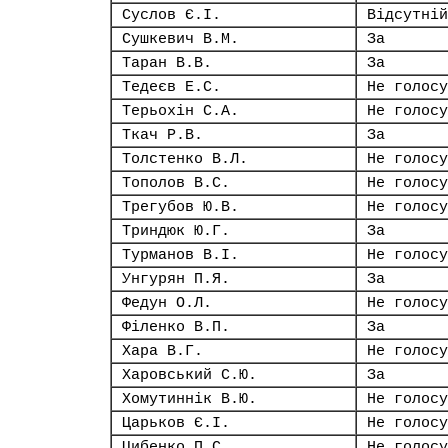
Суслов Є.І.
Відсутній
Сушкевич В.М.
За
Таран В.В.
За
Тедеєв Е.С.
Не голосу
Терьохін С.А.
Не голосу
Ткач Р.В.
За
Толстенко В.Л.
Не голосу
Тополов В.С.
Не голосу
Трегубов Ю.В.
Не голосу
Триндюк Ю.Г.
За
Турманов В.І.
Не голосу
Унгурян П.Я.
За
Федун О.Л.
Не голосу
Філенко В.П.
За
Хара В.Г.
Не голосу
Харовський С.Ю.
За
Хомутиннік В.Ю.
Не голосу
Царьков Є.І.
Не голосу
Цибенко П.С.
Не голосу