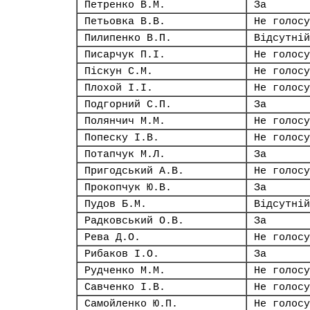
Петренко В.М.
За
Петьовка В.В.
Не голосу
Пилипенко В.П.
Відсутній
Писарчук П.І.
Не голосу
Піскун С.М.
Не голосу
Плохой І.І.
Не голосу
Подгорний С.П.
За
Полянчич М.М.
Не голосу
Попеску І.В.
Не голосу
Потапчук М.Л.
За
Пригодський А.В.
Не голосу
Прокопчук Ю.В.
За
Пудов Б.М.
Відсутній
Радковський О.В.
За
Рева Д.О.
Не голосу
Рибаков І.О.
За
Рудченко М.М.
Не голосу
Савченко І.В.
Не голосу
Самойленко Ю.П.
Не голосу