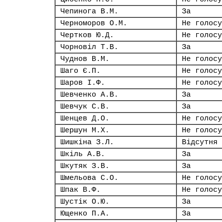
Чепинога В.М.
За
Черноморов О.М.
Не голосу
Чертков Ю.Д.
Не голосу
Чорновіл Т.В.
За
Чуднов В.М.
Не голосу
Шаго Є.П.
Не голосу
Шаров І.Ф.
Не голосу
Шевченко А.В.
За
Шевчук С.В.
За
Шенцев Д.О.
Не голосу
Шершун М.Х.
Не голосу
Шишкіна З.Л.
Відсутня
Шкіль А.В.
За
Шкутяк З.В.
За
Шмельова С.О.
Не голосу
Шпак В.Ф.
Не голосу
Шустік О.Ю.
За
Ющенко П.А.
За