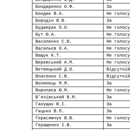
Бондаренко О.Ф.
За
Бондик В.А.
Не голосу
Бородін В.В.
За
Буджерак О.О.
Не голосу
Бут Ю.А.
Не голосу
Василенко С.В.
Не голосу
Васильєв О.А.
Не голосу
Ващук К.Т.
Не голосу
Веревський А.М.
Не голосу
Ветвицький Д.О.
Відсутній
Власенко С.В.
Відсутній
Волинець М.Я.
За
Воропаєв Ю.М.
Не голосу
В’язівський В.М.
За
Ганущак Ю.І.
За
Гацько В.П.
За
Герасимчук В.В.
Не голосу
Геращенко І.В.
За