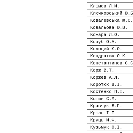
Клімов Л.М.
Ключковський Ю.Б
Ковалевська Ю.С.
Ковальова Ю.В.
Кожара Л.О.
Козуб О.А.
Колоцей Ю.О.
Кондратюк О.К.
Константинов Є.С
Корж В.Т.
Коржев А.Л.
Коротюк В.І.
Костенко П.І.
Кошин С.М.
Кравчук В.П.
Кріль І.І.
Круць М.Ф.
Кузьмук О.І.