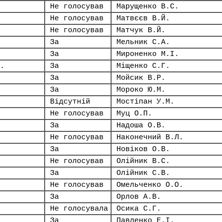
Не голосував
Марущенко В.С.
Не голосував
Матвєєв В.Й.
Не голосував
Матчук В.Й.
За
Мельник С.А.
За
Мироненко М.І.
.
За
Міщенко С.Г.
За
Мойсик В.Р.
За
Мороко Ю.М.
Відсутній
Мостіпан У.М.
Не голосував
Муц О.П.
За
Надоша О.В.
Не голосував
Наконечний В.Л.
За
Новіков О.В.
Не голосував
Олійник В.С.
За
Олійник С.В.
Не голосував
Омельченко О.О.
За
Орлов А.В.
Не голосувала
Осика С.Г.
За
Павленко Е.І.