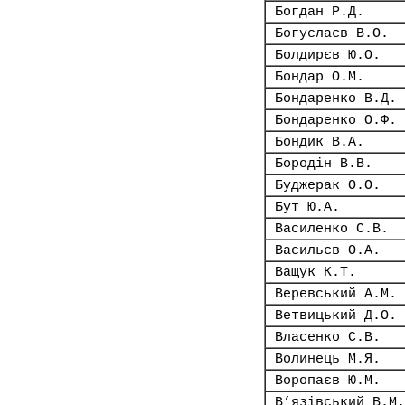
Богдан Р.Д.
Богуслаєв В.О.
Болдирєв Ю.О.
Бондар О.М.
Бондаренко В.Д.
Бондаренко О.Ф.
Бондик В.А.
Бородін В.В.
Буджерак О.О.
Бут Ю.А.
Василенко С.В.
Васильєв О.А.
Ващук К.Т.
Веревський А.М.
Ветвицький Д.О.
Власенко С.В.
Волинець М.Я.
Воропаєв Ю.М.
В’язівський В.М.