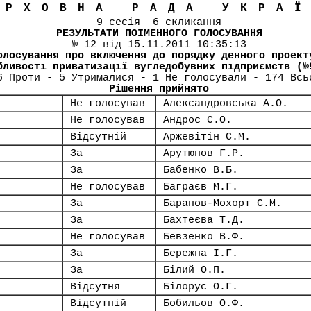
ЕРХОВНА РАДА УКРА
9 сесія 6 скликання
РЕЗУЛЬТАТИ ПОІМЕННОГО ГОЛОСУВАННЯ
№ 12 від 15.11.2011 10:35:13
олосування про включення до порядку денного проект
бливості приватизації вугледобувних підприємств (№
6 Проти - 5 Утрималися - 1 Не голосували - 174 Всь
Рішення прийнято
Не голосував
Александровська А.О.
Не голосував
Андрос С.О.
Відсутній
Аржевітін С.М.
За
Арутюнов Г.Р.
За
Бабенко В.Б.
Не голосував
Баграєв М.Г.
За
Баранов-Мохорт С.М.
За
Бахтеєва Т.Д.
Не голосував
Бевзенко В.Ф.
За
Бережна І.Г.
За
Білий О.П.
Відсутня
Білорус О.Г.
Відсутній
Бобильов О.Ф.