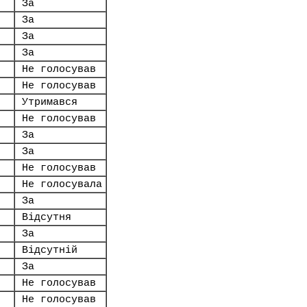
За
За
За
За
Не голосував
Не голосував
Утримався
Не голосував
За
За
Не голосував
Не голосувала
За
Відсутня
За
Відсутній
За
Не голосував
Не голосував