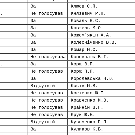
За
Клюєв С.П.
.
Не голосував
Князевич Р.П.
За
Коваль В.С.
За
Ковзель М.О.
За
Кожем’якін А.А.
За
Колесніченко В.В.
За
Комар М.С.
Не голосувала
Коновалюк В.І.
.
За
Корж В.П.
Не голосував
Корж П.П.
За
Королевська Н.Ю.
Відсутній
Косів М.В.
Не голосував
Костенко Ю.І.
Не голосував
Кравченко М.В.
Не голосував
Крайній В.Г.
Не голосував
Крук Ю.Б.
Відсутній
Кузьменко П.П.
За
Куликов К.Б.