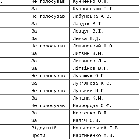
.
Не голосував
Кунченко О.П.
За
Куровський І.І.
Не голосував
Лабунська А.В.
За
Ландік В.І.
За
Левцун В.І.
За
Лемза В.Д.
Не голосував
Лєщинський О.О.
За
Литвин В.М.
За
Литвинов Л.Ф.
За
Літвінов В.Г.
Не голосував
Лукашук О.Г.
За
Лук’янова К.Є.
Не голосував
Луцький М.Г.
За
Ляпіна К.М.
Не голосував
Майборода С.Ф.
За
Макієнко В.П.
За
Маліч О.В.
Відсутній
Маньковський Г.В.
Проти
Мартиненко М.В.