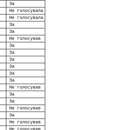
За
Не голосувала
Не голосувала
За
За
Не голосував
За
За
За
За
За
За
Не голосував
За
За
Не голосував
За
Не голосував
Не голосував