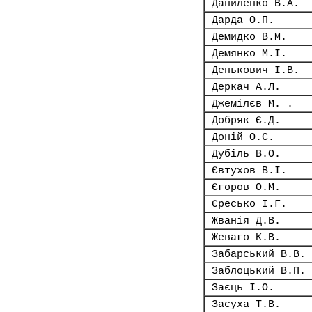
Даниленко В.А.
Дарда О.П.
Демидко В.М.
Демянко М.І.
Денькович І.В.
Деркач А.Л.
Джемілєв М. .
Добряк Є.Д.
Доній О.С.
Дубіль В.О.
Євтухов В.І.
Єгоров О.М.
Єресько І.Г.
Жванія Д.В.
Жеваго К.В.
Забарський В.В.
Заблоцький В.П.
Заєць І.О.
Засуха Т.В.