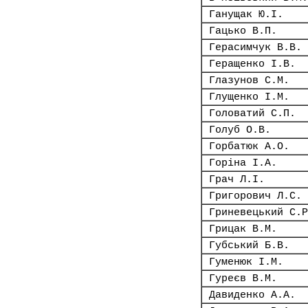
Ганущак Ю.І.
Гацько В.П.
Герасимчук В.В.
Геращенко І.В.
Глазунов С.М.
Глущенко І.М.
Головатий С.П.
Голуб О.В.
Горбатюк А.О.
Горіна І.А.
Грач Л.І.
Григорович Л.С.
Гриневецький С.Р
Грицак В.М.
Губський Б.В.
Гуменюк І.М.
Гуреєв В.М.
Давиденко А.А.