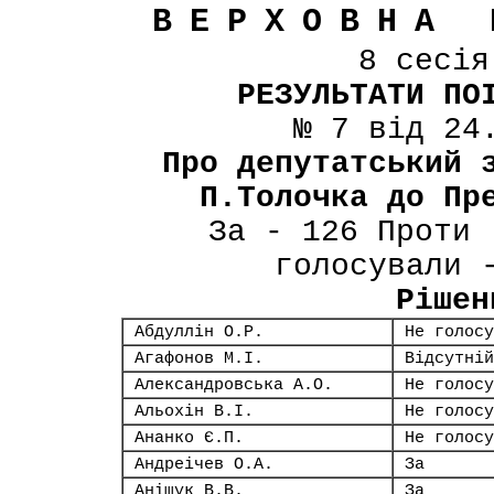
ВЕРХОВНА 
8 сесі
РЕЗУЛЬТАТИ ПО
№ 7 від 24
Про депутатський 
П.Толочка до Пр
За - 126 Проти 
голосували 
Рішен
Абдуллін О.Р.
Не голосу
Агафонов М.І.
Відсутній
Александровська А.О.
Не голосу
Альохін В.І.
Не голосу
Ананко Є.П.
Не голосу
Андреічев О.А.
За
Аніщук В.В.
За