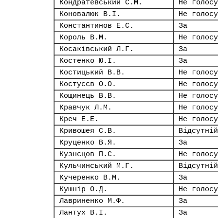
Кондратевський С.М.
Не голосу
Коновалюк В.І.
Не голосу
Константинов Е.С.
За
Король В.М.
Не голосу
Косаківський Л.Г.
За
Костенко Ю.І.
За
Костицький В.В.
Не голосу
Костусєв О.О.
Не голосу
Кощинець В.В.
Не голосу
Кравчук Л.М.
Не голосу
Креч Е.Е.
Не голосу
Кривошея С.В.
Відсутній
Круценко В.Я.
За
Кузнєцов П.С.
Не голосу
Кульчинський М.Г.
Відсутній
Кучеренко В.М.
За
Кушнір О.Д.
Не голосу
Лавриненко М.Ф.
За
Лантух В.І.
За