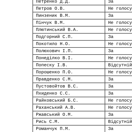
Петренко Д.Д.
За
Петров О.В.
Не голосу
Пинзеник В.М.
За
Пінчук В.М.
Не голосу
Плютинський В.А.
Не голосу
Подгорний С.П.
За
Покотило Н.О.
Не голосу
Полюхович І.П.
За
Понеділко В.І.
Не голосу
Попеску І.В.
Відсутній
Порошенко П.О.
Не голосу
Правденко С.М.
За
Пустовойтов В.С.
За
Пхиденко С.С.
За
Райковський Б.С.
Не голосу
Раханський А.В.
Не голосу
Ржавський О.М.
За
Рись С.М.
Відсутній
Романчук П.М.
За