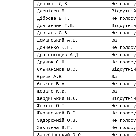
Дворкіс Д.В.
Не голосу
Джемілев М. .
Відсутній
Діброва В.Г.
Не голосу
Довганчин Г.В.
Відсутній
Довгань С.В.
Не голосу
Доманський А.І.
За
Донченко Ю.Г.
Не голосу
Драголюнцев А.Д.
Не голосу
Друзюк С.О.
Не голосу
Єльчанінов В.С.
Відсутній
Єрмак А.В.
За
Єськов В.А.
Не голосу
Жеваго К.В.
За
Жердицький В.Ю.
Відсутній
Жовтіс О.І.
Не голосу
Журавський В.С.
Не голосу
Задорожній О.В.
Не голосу
Заклунна В.Г.
Не голосу
Зарубінський О.О.
Не голосу