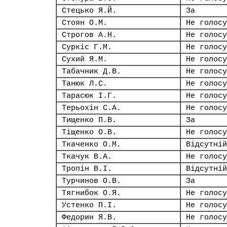
Стецько Я.Й.
За
Стоян О.М.
Не голосу
Строгов А.Н.
Не голосу
Суркіс Г.М.
Не голосу
Сухий Я.М.
Не голосу
Табачник Д.В.
Не голосу
Танюк Л.С.
Не голосу
Тарасюк І.Г.
Не голосу
Терьохін С.А.
Не голосу
Тищенко П.В.
За
Тіщенко О.В.
Не голосу
Ткаченко О.М.
Відсутній
Ткачук В.А.
Не голосу
Тропін В.І.
Відсутній
Турчинов О.В.
За
Тягнибок О.Я.
Не голосу
Устенко П.І.
Не голосу
Федорин Я.В.
Не голосу