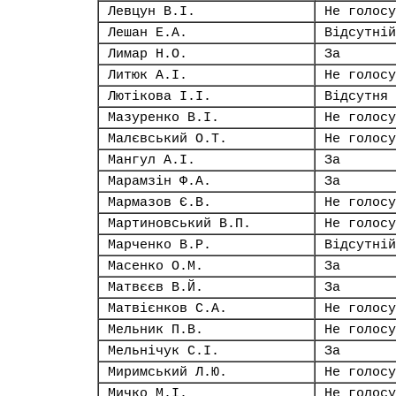
Левцун В.І.
Не голосу
Лешан Е.А.
Відсутній
Лимар Н.О.
За
Литюк А.І.
Не голосу
Лютікова І.І.
Відсутня
Мазуренко В.І.
Не голосу
Малєвський О.Т.
Не голосу
Мангул А.І.
За
Марамзін Ф.А.
За
Мармазов Є.В.
Не голосу
Мартиновський В.П.
Не голосу
Марченко В.Р.
Відсутній
Масенко О.М.
За
Матвєєв В.Й.
За
Матвієнков С.А.
Не голосу
Мельник П.В.
Не голосу
Мельнічук С.І.
За
Миримський Л.Ю.
Не голосу
Мичко М.І.
Не голосу