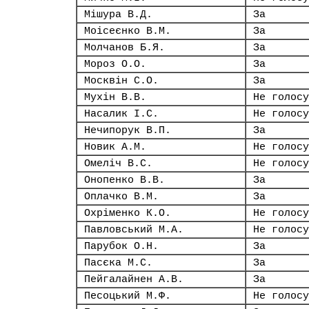
Мішура В.Д.
За
Моісеєнко В.М.
За
Молчанов Б.Я.
За
Мороз О.О.
За
Москвін С.О.
За
Мухін В.В.
Не голосу
Насалик І.С.
Не голосу
Нечипорук В.П.
За
Новик А.М.
Не голосу
Омеліч В.С.
Не голосу
Онопенко В.В.
За
Оплачко В.М.
За
Охріменко К.О.
Не голосу
Павловський М.А.
Не голосу
Парубок О.Н.
За
Пасєка М.С.
За
Пейгалайнен А.В.
За
Песоцький М.Ф.
Не голосу