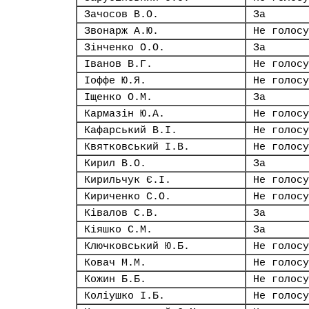
Зачосов В.О.
За
Звонарж А.Ю.
Не голосу
Зінченко О.О.
За
Іванов В.Г.
Не голосу
Іоффе Ю.Я.
Не голосу
Іщенко О.М.
За
Кармазін Ю.А.
Не голосу
Кафарський В.І.
Не голосу
Квятковський І.В.
Не голосу
Кирил В.О.
За
Кирильчук Є.І.
Не голосу
Кириченко С.О.
Не голосу
Ківалов С.В.
За
Кіяшко С.М.
За
Ключковський Ю.Б.
Не голосу
Ковач М.М.
Не голосу
Кожин Б.Б.
Не голосу
Коліушко І.Б.
Не голосу