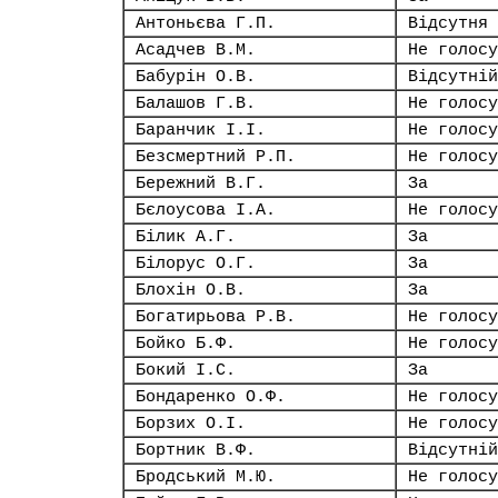
Антоньєва Г.П.
Відсутня
Асадчев В.М.
Не голосу
Бабурін О.В.
Відсутній
Балашов Г.В.
Не голосу
Баранчик І.І.
Не голосу
Безсмертний Р.П.
Не голосу
Бережний В.Г.
За
Бєлоусова І.А.
Не голосу
Білик А.Г.
За
Білорус О.Г.
За
Блохін О.В.
За
Богатирьова Р.В.
Не голосу
Бойко Б.Ф.
Не голосу
Бокий І.С.
За
Бондаренко О.Ф.
Не голосу
Борзих О.І.
Не голосу
Бортник В.Ф.
Відсутній
Бродський М.Ю.
Не голосу