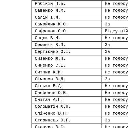
Рябікін П.Б.
Не голосу
Савенко М.М.
Не голосу
Салій І.М.
Не голосу
Самойлик К.С.
За
Сафронов С.О.
Відсутній
Сацюк В.М.
Не голосу
Семенюк В.П.
За
Сергієнко О.І.
За
Сизенко Ю.П.
Не голосу
Синенко С.І.
Не голосу
Ситник К.М.
Не голосу
Сімонов В.Д.
За
Сінько В.Д.
Не голосу
Слободян О.В.
Не голосу
Снігач А.П.
Не голосу
Соломатін Ю.П.
Не голосу
Спіженко Ю.П.
Не голосу
Старинець О.Г.
За
Степура В.С.
Не голосу