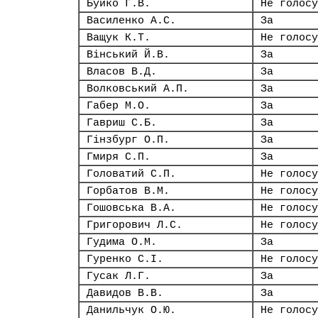
Буйко Г.В.
Не голосу
Василенко А.С.
За
Ващук К.Т.
Не голосу
Вінський Й.В.
За
Власов В.Д.
За
Волковський А.П.
За
Габер М.О.
За
Гавриш С.Б.
За
Гінзбург О.П.
За
Гмиря С.П.
За
Головатий С.П.
Не голосу
Горбатов В.М.
Не голосу
Гошовська В.А.
Не голосу
Григорович Л.С.
Не голосу
Гудима О.М.
За
Гуренко С.І.
Не голосу
Гусак Л.Г.
За
Давидов В.В.
За
Данильчук О.Ю.
Не голосу