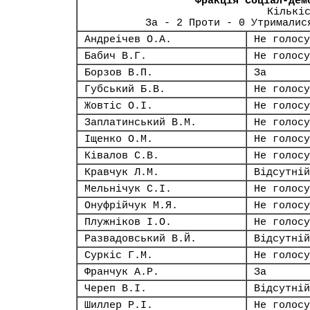
Фракція Соціал-дем
Кількі
За - 2 Проти - 0 Утрималис
Андреічев О.А.
Не голосу
Бабич В.Г.
Не голосу
Борзов В.П.
За
Губський Б.В.
Не голосу
Жовтіс О.І.
Не голосу
Заплатинський В.М.
Не голосу
Іщенко О.М.
Не голосу
Ківалов С.В.
Не голосу
Кравчук Л.М.
Відсутній
Мельнічук С.І.
Не голосу
Онуфрійчук М.Я.
Не голосу
Плужніков І.О.
Не голосу
Развадовський В.Й.
Відсутній
Суркіс Г.М.
Не голосу
Франчук А.Р.
За
Череп В.І.
Відсутній
Шиллер Р.І.
Не голосу