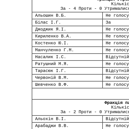
Кількі
За - 4 Проти - 0 Утрималис
Альошин В.Б.
Не голосу
Білас І.Г.
За
Джоджик Я.І.
Не голосу
Кириленко В.А.
Не голосу
Костенко Ю.І.
Не голосу
Манчуленко Г.М.
Не голосу
Насалик І.С.
Відсутній
Ратушний М.Я.
Не голосу
Тарасюк І.Г.
Відсутній
Червоній В.М.
Не голосу
Шевченко В.Ф.
Не голосу
Фракція п
Кількі
За - 2 Проти - 0 Утрималис
Альохін В.І.
Відсутній
Арабаджи В.В.
Не голосу