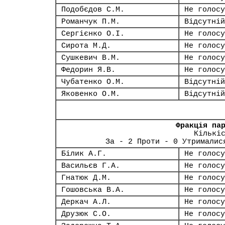
Подобєдов С.М.
Не голосу
Романчук П.М.
Відсутній
Сергієнко О.І.
Не голосу
Сирота М.Д.
Не голосу
Сушкевич В.М.
Не голосу
Федорин Я.В.
Не голосу
Чубатенко О.М.
Відсутній
Яковенко О.М.
Відсутній
Фракція па
Кількі
За - 2 Проти - 0 Утрималис
Білик А.Г.
Не голосу
Васильєв Г.А.
Не голосу
Гнатюк Д.М.
Не голосу
Гошовська В.А.
Не голосу
Деркач А.Л.
Не голосу
Друзюк С.О.
Не голосу