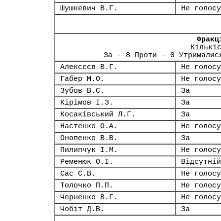
Шушкевич В.Г.
Не голосу
Фракц
Кількі
За - 8 Проти - 0 Утрималис
Алексєєв В.Г.
Не голосу
Габер М.О.
Не голосу
Зубов В.С.
За
Кірімов І.З.
За
Косаківський Л.Г.
За
Настенко О.А.
Не голосу
Онопенко В.В.
За
Пилипчук І.М.
Не голосу
Ременюк О.І.
Відсутній
Сас С.В.
Не голосу
Толочко П.П.
Не голосу
Черненко В.Г.
Не голосу
Чобіт Д.В.
За