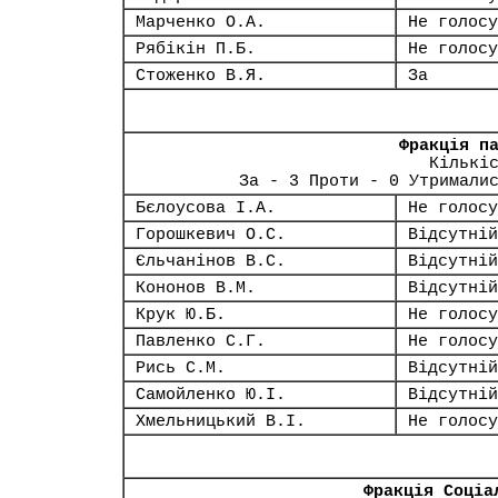
Марченко О.А.
Не голосу
Рябікін П.Б.
Не голосу
Стоженко В.Я.
За
Фракція п
Кількі
За - 3 Проти - 0 Утримали
Бєлоусова І.А.
Не голосу
Горошкевич О.С.
Відсутній
Єльчанінов В.С.
Відсутній
Кононов В.М.
Відсутній
Крук Ю.Б.
Не голосу
Павленко С.Г.
Не голосу
Рись С.М.
Відсутній
Самойленко Ю.І.
Відсутній
Хмельницький В.І.
Не голосу
Фракція Соціа