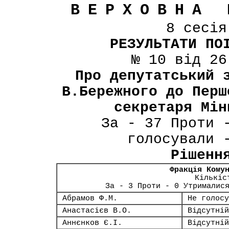
ВЕРХОВНА 
8 сесі
РЕЗУЛЬТАТИ ПО
№ 10 від 26
Про депутатський 
В.Бережного до Перш
секретаря Мін
За - 37 Проти 
голосували 
Рішенн
Фракція Кому
Кількіс
За - 3 Проти - 0 Утрималис
Абрамов Ф.М.
Не голосу
Анастасієв В.О.
Відсутній
Аннєнков Є.І.
Відсутній