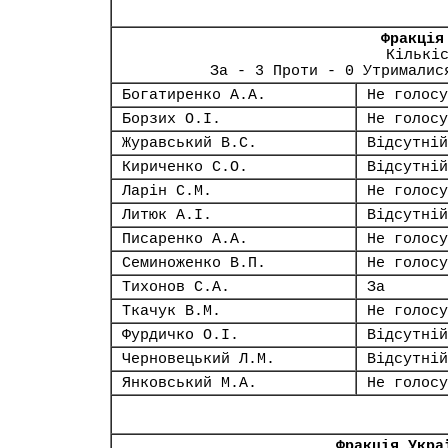
Фракція
Кількі
За - 3 Проти - 0 Утрималис
Богатиренко А.А.
Не голосу
Борзих О.І.
Не голосу
Журавський В.С.
Відсутній
Кириченко С.О.
Відсутній
Ларін С.М.
Не голосу
Литюк А.І.
Відсутній
Писаренко А.А.
Не голосу
Семиноженко В.П.
Не голосу
Тихонов С.А.
За
Ткачук В.М.
Не голосу
Фурдичко О.І.
Відсутній
Черновецький Л.М.
Відсутній
Янковський М.А.
Не голосу
Фракція Укра