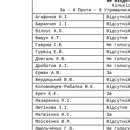
Не входя
Кількі
За - 6 Проти - 0 Утрималис
Агафонов М.І.
Відсутній
Баранчик І.І.
Відсутній
Білоус А.О.
Відсутній
Ващук К.Т.
Відсутня
Гавриш С.Б.
Не голосу
Гурвіц Е.Й.
Відсутній
Довгань К.В.
Не голосу
Дроботов А.І.
Не голосу
Єрмак А.В.
За
Жердицький В.Ю.
Відсутній
Коломойцев-Рибалка В.Е.
Відсутній
Креч Е.Е.
За
Лазаренко П.І.
Відсутній
Лютікова І.І.
Відсутня
Матвієнко А.С.
За
Моісеєнко В.М.
Відсутній
Омельченко Г.О.
Не голосу