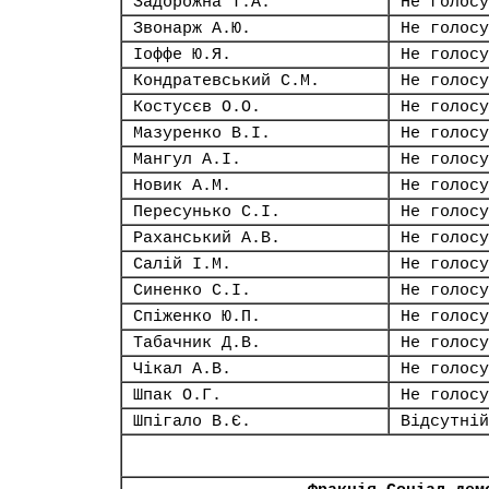
Задорожна Т.А.
Не голосу
Звонарж А.Ю.
Не голосу
Іоффе Ю.Я.
Не голосу
Кондратевський С.М.
Не голосу
Костусєв О.О.
Не голосу
Мазуренко В.І.
Не голосу
Мангул А.І.
Не голосу
Новик А.М.
Не голосу
Пересунько С.І.
Не голосу
Раханський А.В.
Не голосу
Салій І.М.
Не голосу
Синенко С.І.
Не голосу
Спіженко Ю.П.
Не голосу
Табачник Д.В.
Не голосу
Чікал А.В.
Не голосу
Шпак О.Г.
Не голосу
Шпігало В.Є.
Відсутній