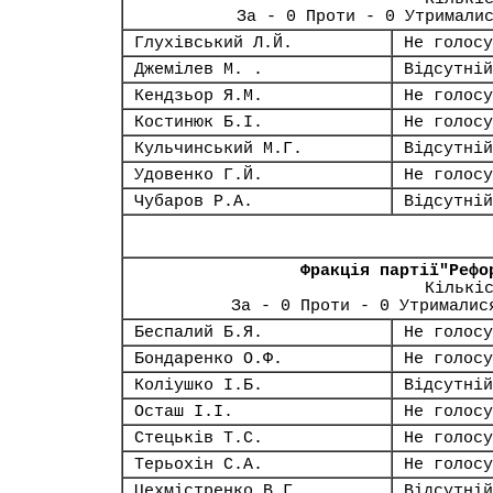
За - 0 Проти - 0 Утримали
Глухівський Л.Й.
Не голосу
Джемілев М. .
Відсутній
Кендзьор Я.М.
Не голосу
Костинюк Б.І.
Не голосу
Кульчинський М.Г.
Відсутній
Удовенко Г.Й.
Не голосу
Чубаров Р.А.
Відсутній
Фракція партії"Рефо
Кількі
За - 0 Проти - 0 Утрималис
Беспалий Б.Я.
Не голосу
Бондаренко О.Ф.
Не голосу
Коліушко І.Б.
Відсутній
Осташ І.І.
Не голосу
Стецьків Т.С.
Не голосу
Терьохін С.А.
Не голосу
Цехмістренко В.Г.
Відсутній