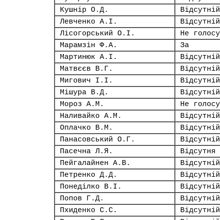
Кушнір О.Д.
Відсутній
Левченко А.І.
Відсутній
Лісогорський О.І.
Не голосу
Марамзін Ф.А.
За
Мартинюк А.І.
Відсутній
Матвєєв В.Г.
Відсутній
Мигович І.І.
Відсутній
Мішура В.Д.
Відсутній
Мороз А.М.
Не голосу
Наливайко А.М.
Відсутній
Оплачко В.М.
Відсутній
Панасовський О.Г.
Відсутній
Пасечна Л.Я.
Відсутня
Пейгалайнен А.В.
Відсутній
Петренко Д.Д.
Відсутній
Понеділко В.І.
Відсутній
Попов Г.Д.
Відсутній
Пхиденко С.С.
Відсутній