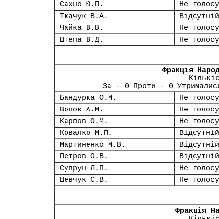
Сахно Ю.П.
Не голосу
Ткачук В.А.
Відсутній
Чайка В.В.
Не голосу
Штепа В.Д.
Не голосу
Фракція Наро
Кількі
За - 0 Проти - 0 Утрималис
Бандурка О.М.
Не голосу
Волок А.М.
Не голосу
Карпов О.М.
Не голосу
Ковалко М.П.
Відсутній
Мартиненко М.В.
Відсутній
Петров О.В.
Відсутній
Супрун Л.П.
Не голосу
Шевчук С.В.
Не голосу
Фракція Н
Кількі