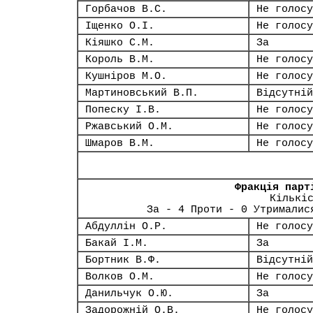
Горбачов В.С.
Не голосу
Іщенко О.І.
Не голосу
Кіяшко С.М.
За
Король В.М.
Не голосу
Кушніров М.О.
Не голосу
Мартиновський В.П.
Відсутній
Попеску І.В.
Не голосу
Ржавський О.М.
Не голосу
Шмаров В.М.
Не голосу
Фракція парт
Кількі
За - 4 Проти - 0 Утрималис
Абдуллін О.Р.
Не голосу
Бакай І.М.
За
Бортник В.Ф.
Відсутній
Волков О.М.
Не голосу
Данильчук О.Ю.
За
Задорожній О.В.
Не голосу