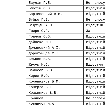
Баулін П.Б.
Не голосу
Блохін О.В.
Відсутній
Борщевський В.В.
Відсутній
Буйко Г.В.
Не голосу
Ведмідь А.П.
Відсутня
Гмиря С.П.
За
Грачов О.О.
Відсутній
Дайнеко Л.І.
Відсутній
Доманський А.І.
Відсутній
Дорогунцов С.І.
Відсутній
Єськов В.А.
Відсутній
Жежук Н.С.
Відсутня
Зачосов В.О.
Відсутній
Кирил В.О.
Відсутній
Кожевніков Б.М.
Відсутній
Кочерга В.Г.
Відсутній
Красняков Є.В.
Відсутній
Крючков Г.К.
Не голосу
Кухарчук М.А.
Відсутній