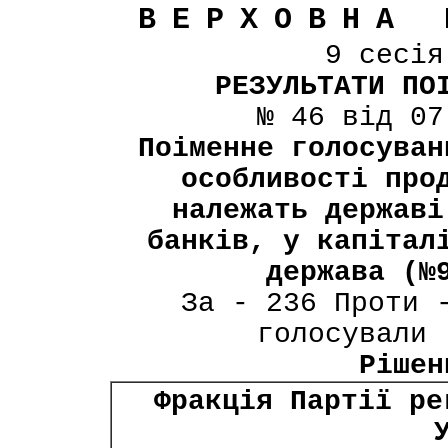
ВЕРХОВНА 
9 сесі
РЕЗУЛЬТАТИ ПО
№ 46 від 07
Поіменне голосуван
особливості про
належать державі
банків, у капітал
держава (№
За - 236 Проти 
голосували 
Рішен
Фракція Партії ре