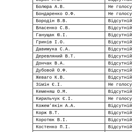
Болюра А.В.
Не голосу
Бондаренко О.Ф.
Не голосу
Бородін В.В.
Відсутній
Власенко С.В.
Відсутній
Ганущак Ю.І.
Відсутній
Гринів І.О.
Відсутній
Давимука С.А.
Відсутній
Деревляний В.Т.
Відсутній
Дончак В.А.
Відсутній
Дубовой О.Ф.
Відсутній
Жеваго К.В.
Відсутній
Зімін Є.І.
Не голосу
Кеменяш О.М.
Відсутній
Кирильчук Є.І.
Не голосу
Кожем’якін А.А.
Відсутній
Корж В.Т.
Відсутній
Коротюк В.І.
Відсутній
Костенко П.І.
Відсутній