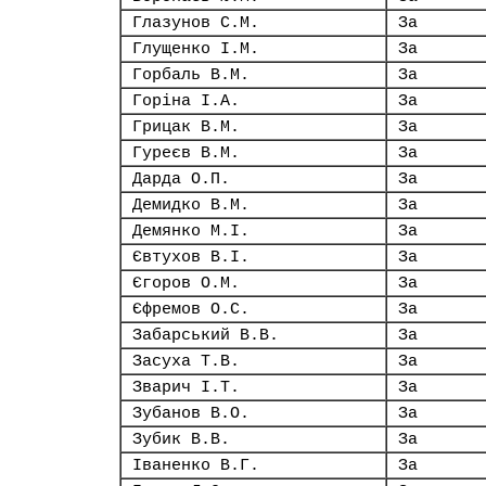
Глазунов С.М.
За
Глущенко І.М.
За
Горбаль В.М.
За
Горіна І.А.
За
Грицак В.М.
За
Гуреєв В.М.
За
Дарда О.П.
За
Демидко В.М.
За
Демянко М.І.
За
Євтухов В.І.
За
Єгоров О.М.
За
Єфремов О.С.
За
Забарський В.В.
За
Засуха Т.В.
За
Зварич І.Т.
За
Зубанов В.О.
За
Зубик В.В.
За
Іваненко В.Г.
За