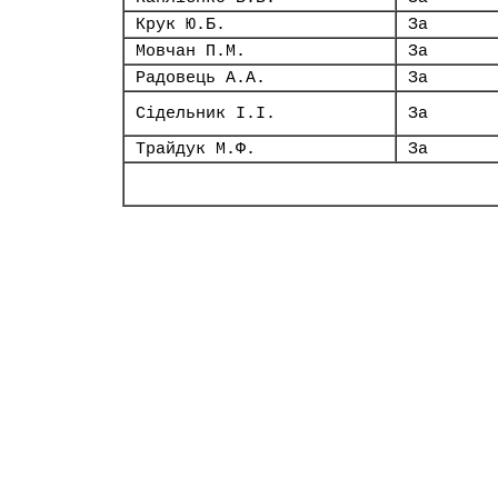
Крук Ю.Б.
За
Мовчан П.М.
За
Радовець А.А.
За
Сідельник І.І.
За
Трайдук М.Ф.
За