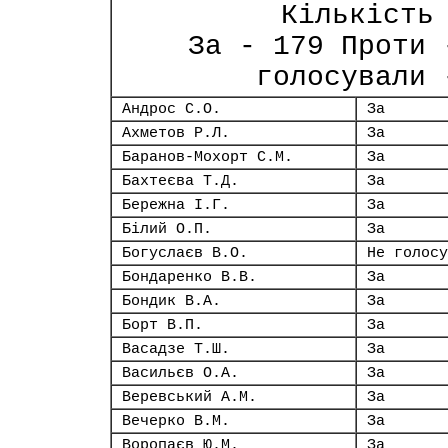
Кількість
За - 179 Проти 
голосували 
Андрос С.О.
За
Ахметов Р.Л.
За
Баранов-Мохорт С.М.
За
Бахтеєва Т.Д.
За
Бережна І.Г.
За
Білий О.П.
За
Богуслаєв В.О.
Не голосу
Бондаренко В.В.
За
Бондик В.А.
За
Борт В.П.
За
Васадзе Т.Ш.
За
Васильєв О.А.
За
Веревський А.М.
За
Вечерко В.М.
За
Воропаєв Ю.М.
За