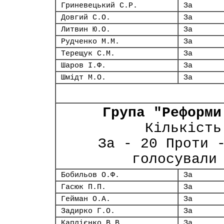
Гриневецький С.Р.
За
Довгий С.О.
За
Литвин Ю.О.
За
Рудченко М.М.
За
Терещук С.М.
За
Шаров І.Ф.
За
Шмідт М.О.
За
Група "Реформи
Кількість
За - 20 Проти 
голосували
Бобильов О.Ф.
За
Гасюк П.П.
За
Гейман О.А.
За
Задирко Г.О.
За
Каплієнко В.В.
За