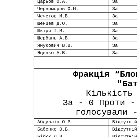
Царьов О.А.
За
Черноморов О.М.
За
Чечетов М.В.
За
Шенцев Д.О.
За
Шкіря І.М.
За
Щербань А.В.
За
Янукович В.В.
За
Яценко А.В.
За
Фракція “Бло
"Ба
Кількість
За - 0 Проти -
голосували 
Абдуллін О.Р.
Відсутній
Бабенко В.Б.
Відсутній
Бірюк Л.В.
Відсутній