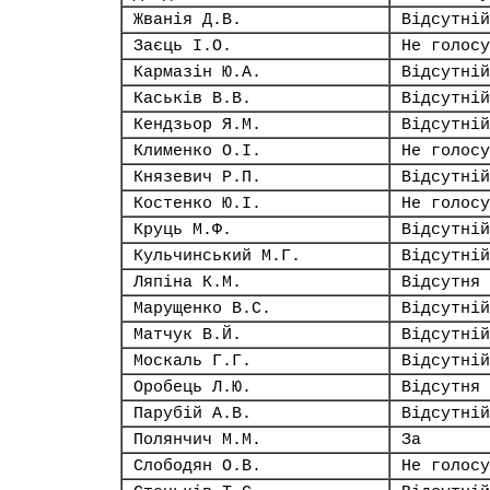
Жванія Д.В.
Відсутній
Заєць І.О.
Не голосу
Кармазін Ю.А.
Відсутній
Каськів В.В.
Відсутній
Кендзьор Я.М.
Відсутній
Клименко О.І.
Не голосу
Князевич Р.П.
Відсутній
Костенко Ю.І.
Не голосу
Круць М.Ф.
Відсутній
Кульчинський М.Г.
Відсутній
Ляпіна К.М.
Відсутня
Марущенко В.С.
Відсутній
Матчук В.Й.
Відсутній
Москаль Г.Г.
Відсутній
Оробець Л.Ю.
Відсутня
Парубій А.В.
Відсутній
Полянчич М.М.
За
Слободян О.В.
Не голосу