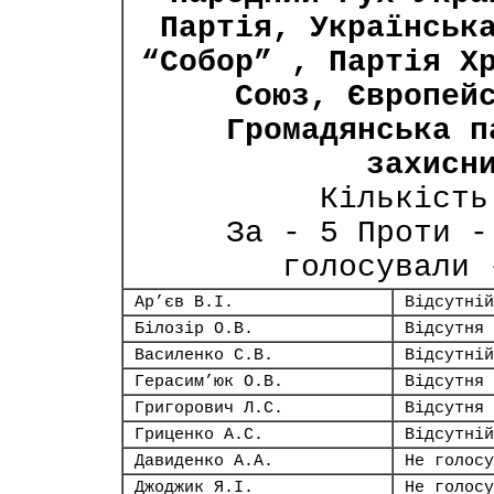
Партія, Українськ
“Собор” , Партія Х
Союз, Європей
Громадянська п
захисн
Кількість
За - 5 Проти -
голосували 
Ар’єв В.І.
Відсутній
Білозір О.В.
Відсутня
Василенко С.В.
Відсутній
Герасим’юк О.В.
Відсутня
Григорович Л.С.
Відсутня
Гриценко А.С.
Відсутній
Давиденко А.А.
Не голосу
Джоджик Я.І.
Не голосу