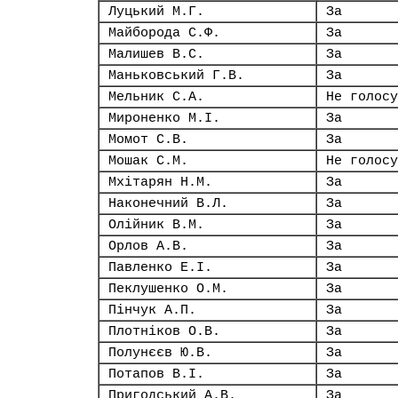
Луцький М.Г.
За
Майборода С.Ф.
За
Малишев В.С.
За
Маньковський Г.В.
За
Мельник С.А.
Не голосу
Мироненко М.І.
За
Момот С.В.
За
Мошак С.М.
Не голосу
Мхітарян Н.М.
За
Наконечний В.Л.
За
Олійник В.М.
За
Орлов А.В.
За
Павленко Е.І.
За
Пеклушенко О.М.
За
Пінчук А.П.
За
Плотніков О.В.
За
Полунєєв Ю.В.
За
Потапов В.І.
За
Пригодський А.В.
За