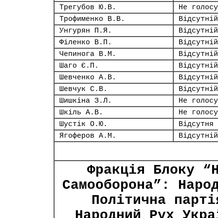
Трегубов Ю.В.
Не голосу
Трофименко В.В.
Відсутній
Унгурян П.Я.
Відсутній
Філенко В.П.
Відсутній
Чепинога В.М.
Відсутній
Шаго Є.П.
Відсутній
Шевченко А.В.
Відсутній
Шевчук С.В.
Відсутній
Шишкіна З.Л.
Не голосу
Шкіль А.В.
Не голосу
Шустік О.Ю.
Відсутня
Ягоферов А.М.
Відсутній
Фракція Блоку “
Самооборона”: Наро
Політична парті
Народний Рух Укра