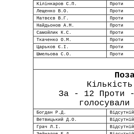
Кілінкаров С.П.
Проти
Лещенко В.О.
Проти
Матвєєв В.Г.
Проти
Найдьонов А.М.
Проти
Самойлик К.С.
Проти
Ткаченко О.М.
Проти
Царьков Є.І.
Проти
Шмельова С.О.
Проти
Поз
Кількість
За - 12 Проти 
голосували
Богдан Р.Д.
Відсутній
Ветвицький Д.О.
Відсутній
Грач Л.І.
Відсутній