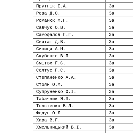
Прутнік Е.А.
За
Рева Д.О.
За
Романюк М.П.
За
Савчук О.В.
За
Самофалов Г.Г.
За
Святаш Д.В.
За
Синиця А.М.
За
Скубенко В.П.
За
Смітюх Г.Є.
За
Солтус П.С.
За
Степаненко А.А.
За
Стоян О.М.
За
Супруненко О.І.
За
Табачник Я.П.
За
Толстенко В.Л.
За
Федун О.Л.
За
Хара В.Г.
За
Хмельницький В.І.
За