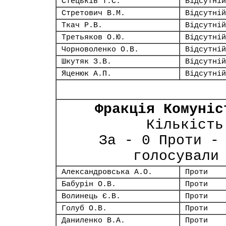
Стецьків Т.С.
Відсутній
Стретович В.М.
Відсутній
Ткач Р.В.
Відсутній
Третьяков О.Ю.
Відсутній
Чорноволенко О.В.
Відсутній
Шкутяк З.В.
Відсутній
Яценюк А.П.
Відсутній
Фракція Комуніс
Кількість
За - 0 Проти -
голосували
Александровська А.О.
Проти
Бабурін О.В.
Проти
Волинець Є.В.
Проти
Голуб О.В.
Проти
Даниленко В.А.
Проти