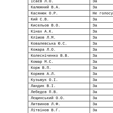
Ісаєв Л.О.
За
Калюжний В.А.
За
Касянюк О.Р.
Не голосу
Кий С.В.
За
Кисельов В.О.
За
Кінах А.К.
За
Клімов Л.М.
За
Ковалевська Ю.С.
За
Кожара Л.О.
За
Колесніченко В.В.
За
Комар М.С.
За
Корж В.П.
За
Коржев А.Л.
За
Кузьмук О.І.
За
Ландик В.І.
За
Лебедєв П.В.
За
Лєщинський О.О.
За
Литвинов Л.Ф.
За
Літвінов В.Г.
За