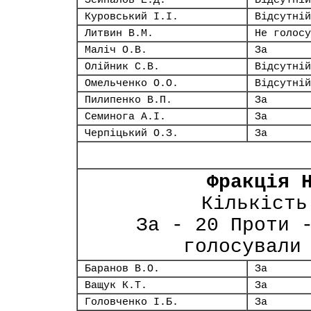
Зейналов Е.Д.
Відсутній
Куровський І.І.
Відсутній
Литвин В.М.
Не голосу
Маліч О.В.
За
Олійник С.В.
Відсутній
Омельченко О.О.
Відсутній
Пилипенко В.П.
За
Семинога А.І.
За
Черпіцький О.З.
За
Фракція 
Кількість
За - 20 Проти 
голосували
Баранов В.О.
За
Ващук К.Т.
За
Головченко І.Б.
За