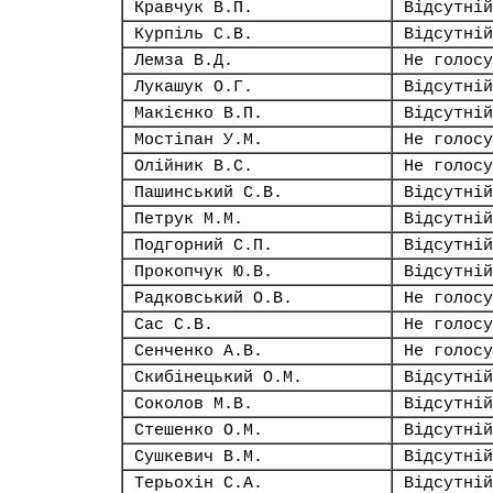
Кравчук В.П.
Відсутній
Курпіль С.В.
Відсутній
Лемза В.Д.
Не голосу
Лукашук О.Г.
Відсутній
Макієнко В.П.
Відсутній
Мостіпан У.М.
Не голосу
Олійник В.С.
Не голосу
Пашинський С.В.
Відсутній
Петрук М.М.
Відсутній
Подгорний С.П.
Відсутній
Прокопчук Ю.В.
Відсутній
Радковський О.В.
Не голосу
Сас С.В.
Не голосу
Сенченко А.В.
Не голосу
Скибінецький О.М.
Відсутній
Соколов М.В.
Відсутній
Стешенко О.М.
Відсутній
Сушкевич В.М.
Відсутній
Терьохін С.А.
Відсутній