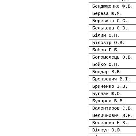
Бендюженко Ф.В.
Береза Ю.М.
Березкін С.С.
Бєлькова О.В.
Білий О.П.
Білозір О.В.
Бобов Г.Б.
Богомолець О.В.
Бойко О.П.
Бондар В.В.
Брензович В.І.
Бриченко І.В.
Буглак Ю.О.
Бухарєв В.В.
Валентиров С.В.
Величкович М.Р.
Веселова Н.В.
Вілкул О.Ю.