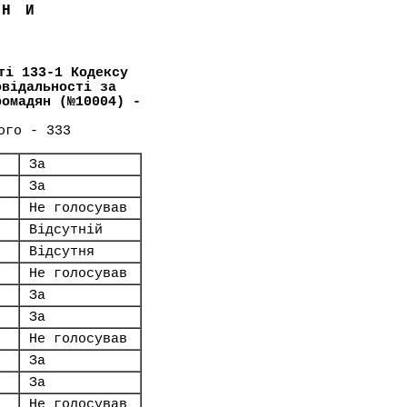
ЇНИ
ті 133-1 Кодексу
овідальності за
ромадян (№10004) -
ого - 333
За
За
Не голосував
Відсутній
Відсутня
Не голосував
За
За
Не голосував
За
За
Не голосував