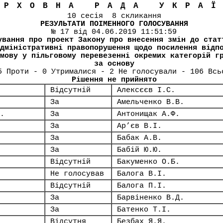
ЕРХОВНА РАДА УКРА
10 сесія 8 скликання
РЕЗУЛЬТАТИ ПОІМЕННОГО ГОЛОСУВАННЯ
№ 17 від 04.06.2019 11:51:59
ування про проект Закону про внесення змін до стат
дміністративні правопорушення щодо посилення відп
мову у пільговому перевезенні окремих категорій г
за основу
5 Проти - 0 Утрималися - 2 Не голосували - 106 Всь
Рішення не прийнято
Відсутній
Алексєєв І.С.
За
Амельченко В.В.
.
За
Антонищак А.Ф.
За
Ар’єв В.І.
За
Бабак А.В.
За
Бабій Ю.Ю.
Відсутній
Бакуменко О.Б.
Не голосував
Балога В.І.
Відсутній
Балога П.І.
За
Барвіненко В.Д.
За
Батенко Т.І.
Відсутня
Безбах Я.Я.