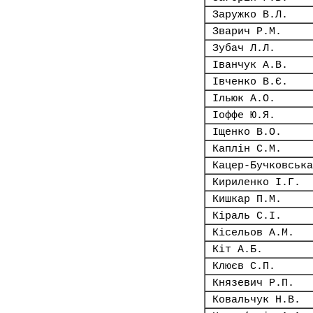
Заружко В.Л.
Зварич Р.М.
Зубач Л.Л.
Іванчук А.В.
Івченко В.Є.
Ільюк А.О.
Іоффе Ю.Я.
Іщенко В.О.
Каплін С.М.
Кацер-Бучковська
Кириленко І.Г.
Кишкар П.М.
Кіраль С.І.
Кісельов А.М.
Кіт А.Б.
Клюєв С.П.
Князевич Р.П.
Ковальчук Н.В.