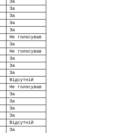
За
За
За
За
За
Не голосував
За
Не голосував
За
За
За
Відсутній
Не голосував
За
За
За
За
Відсутній
За