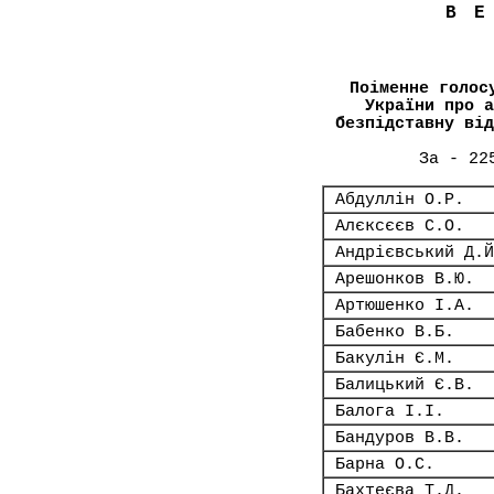
В
Поіменне голос
України про а
безпідставну від
За - 22
Абдуллін О.Р.
Алєксєєв С.О.
Андрієвський Д.Й
Арешонков В.Ю.
Артюшенко І.А.
Бабенко В.Б.
Бакулін Є.М.
Балицький Є.В.
Балога І.І.
Бандуров В.В.
Барна О.С.
Бахтеєва Т.Д.