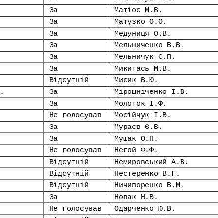
За
Матіос М.В.
За
Матузко О.О.
За
Медуниця О.В.
За
Мельниченко В.В.
За
Мельничук С.П.
За
Микитась М.В.
Відсутній
Мисик В.Ю.
.
За
Мірошніченко І.В.
За
Молоток І.Ф.
Не голосував
Мосійчук І.В.
За
Мураєв Є.В.
За
Мушак О.П.
Не голосував
Негой Ф.Ф.
Відсутній
Немировський А.В.
Відсутній
Нестеренко В.Г.
Відсутній
Ничипоренко В.М.
За
Новак Н.В.
Не голосував
Одарченко Ю.В.