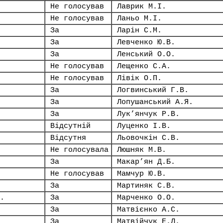
Не голосував
Лаврик М.І.
Не голосував
Ланьо М.І.
За
Ларін С.М.
За
Левченко Ю.В.
За
Ленський О.О.
Не голосував
Лещенко С.А.
Не голосував
Лівік О.П.
За
Логвинський Г.В.
За
Лопушанський А.Я.
За
Лук’янчук Р.В.
Відсутній
Луценко І.В.
Відсутня
Льовочкін С.В.
Не голосувала
Люшняк М.В.
За
Макар’ян Д.Б.
Не голосував
Мамчур Ю.В.
За
Мартиняк С.В.
.
За
Марченко О.О.
За
Матвієнко А.С.
За
Матвійчук Е.Л.