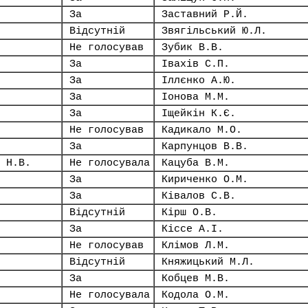
За
Заставний Р.Й.
Відсутній
Звягільський Ю.Л.
Не голосував
Зубик В.В.
За
Івахів С.П.
За
Іллєнко А.Ю.
За
Іонова М.М.
За
Іщейкін К.Є.
Не голосував
Кадикало М.О.
За
Карпунцов В.В.
 Н.В.
Не голосувала
Кацуба В.М.
За
Кириченко О.М.
За
Ківалов С.В.
Відсутній
Кірш О.В.
За
Кіссе А.І.
Не голосував
Клімов Л.М.
Відсутній
Княжицький М.Л.
За
Кобцев М.В.
Не голосувала
Кодола О.М.