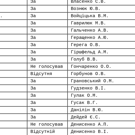
За
Власенко С.В.
За
Вознюк Ю.В.
.
За
Войціцька В.М.
За
Гаврилюк М.В.
За
Гальченко А.В.
За
Геращенко А.Ю.
За
Герега О.В.
За
Гіршфельд А.М.
За
Голуб В.В.
Не голосував
Гончаренко О.О.
Відсутня
Горбунов О.В.
За
Грановський О.М.
За
Гудзенко В.І.
За
Гулак О.М.
За
Гусак В.Г.
За
Данілін В.Ю.
За
Дейдей Є.С.
Не голосував
Денисенко А.П.
Відсутній
Денисенко В.І.