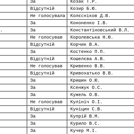
За
Козак Т.Р.
Відсутній
Козир Б.Ю.
Не голосувала
Колєсніков Д.В.
За
Кононенко І.В.
.
За
Константіновський В.Л.
Не голосував
Королевська Н.Ю.
Відсутній
Корчик В.А.
За
Костенко П.П.
Відсутній
Кошелєва А.В.
Не голосував
Кривенко В.В.
Відсутній
Кривохатько В.В.
За
Кришин О.Ю.
За
Ксенжук О.С.
За
Кужель О.В.
Не голосував
Кулініч О.І.
Відсутній
Куніцин С.В.
За
Купрій В.М.
За
Курило В.С.
За
Кучер М.І.