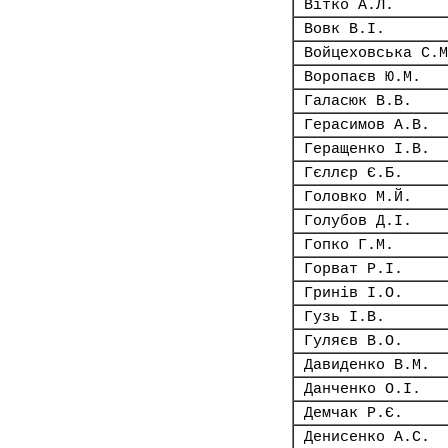
Вітко А.Л.
Вовк В.І.
Войцеховська С.М
Воропаєв Ю.М.
Галасюк В.В.
Герасимов А.В.
Геращенко І.В.
Гєллєр Є.Б.
Головко М.Й.
Голубов Д.І.
Гопко Г.М.
Горват Р.І.
Гринів І.О.
Гузь І.В.
Гуляєв В.О.
Давиденко В.М.
Данченко О.І.
Демчак Р.Є.
Денисенко А.С.