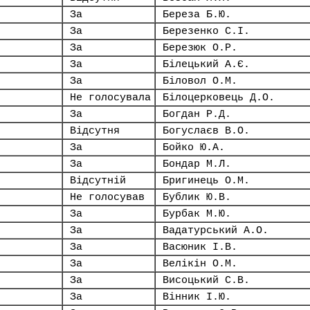
За
Береза Б.Ю.
За
Березенко С.І.
За
Березюк О.Р.
За
Білецький А.Є.
За
Біловол О.М.
Не голосувала
Білоцерковець Д.О.
За
Богдан Р.Д.
Відсутня
Богуслаєв В.О.
За
Бойко Ю.А.
За
Бондар М.Л.
Відсутній
Бригинець О.М.
Не голосував
Бублик Ю.В.
За
Бурбак М.Ю.
За
Вадатурський А.О.
За
Васюник І.В.
За
Велікін О.М.
За
Висоцький С.В.
За
Вінник І.Ю.