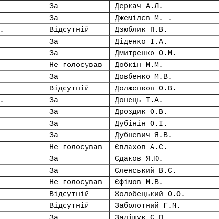
За
Деркач А.Л.
За
Джемілєв М. .
.
Відсутній
Дзюблик П.В.
За
Діденко І.А.
За
Дмитренко О.М.
Не голосував
Добкін М.М.
За
Довбенко М.В.
Відсутній
Долженков О.В.
.
За
Донець Т.А.
За
Дроздик О.В.
За
Дубінін О.І.
За
Дубневич Я.В.
Не голосував
Євлахов А.С.
За
Єдаков Я.Ю.
За
Єленський В.Є.
Не голосував
Єфімов М.В.
Відсутній
Жолобецький О.О.
Відсутній
Заболотний Г.М.
За
Заліщук С.П.