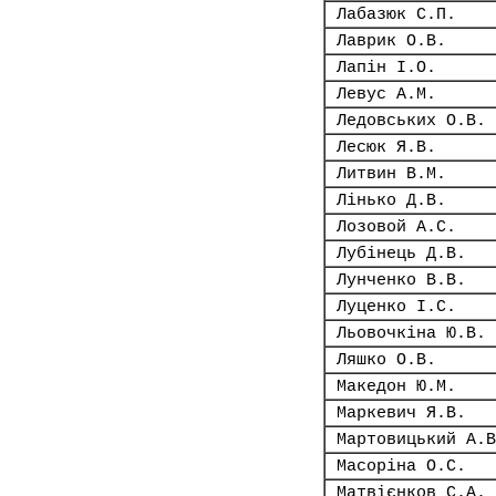
Лабазюк С.П.
Лаврик О.В.
Лапін І.О.
Левус А.М.
Ледовських О.В.
Лесюк Я.В.
Литвин В.М.
Лінько Д.В.
Лозовой А.С.
Лубінець Д.В.
Лунченко В.В.
Луценко І.С.
Льовочкіна Ю.В.
Ляшко О.В.
Македон Ю.М.
Маркевич Я.В.
Мартовицький А.В
Масоріна О.С.
Матвієнков С.А.