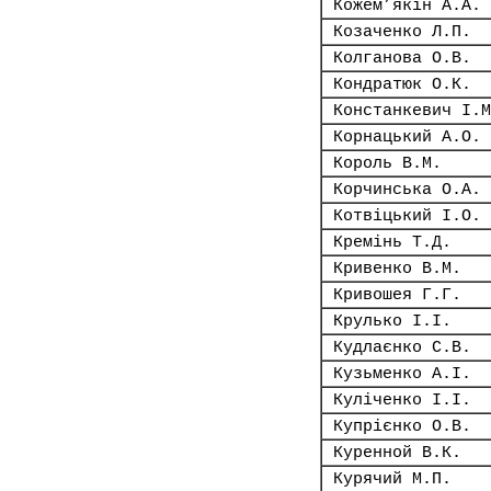
Кожем’якін А.А.
Козаченко Л.П.
Колганова О.В.
Кондратюк О.К.
Констанкевич І.М
Корнацький А.О.
Король В.М.
Корчинська О.А.
Котвіцький І.О.
Кремінь Т.Д.
Кривенко В.М.
Кривошея Г.Г.
Крулько І.І.
Кудлаєнко С.В.
Кузьменко А.І.
Куліченко І.І.
Купрієнко О.В.
Куренной В.К.
Курячий М.П.