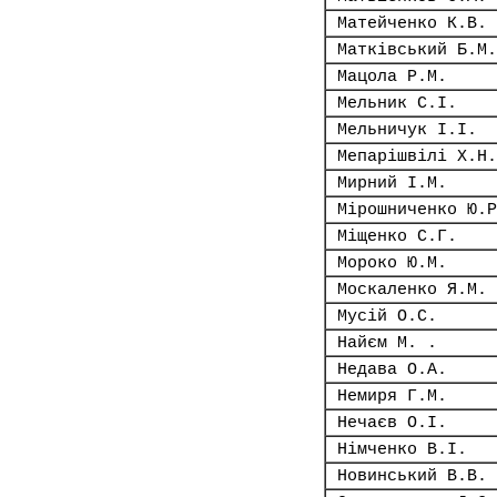
Матейченко К.В.
Матківський Б.М.
Мацола Р.М.
Мельник С.І.
Мельничук І.І.
Мепарішвілі Х.Н.
Мирний І.М.
Мірошниченко Ю.Р
Міщенко С.Г.
Мороко Ю.М.
Москаленко Я.М.
Мусій О.С.
Найєм М. .
Недава О.А.
Немиря Г.М.
Нечаєв О.І.
Німченко В.І.
Новинський В.В.