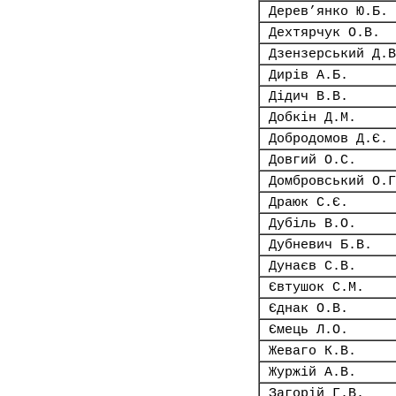
Дерев’янко Ю.Б.
Дехтярчук О.В.
Дзензерський Д.В
Дирів А.Б.
Дідич В.В.
Добкін Д.М.
Добродомов Д.Є.
Довгий О.С.
Домбровський О.Г
Драюк С.Є.
Дубіль В.О.
Дубневич Б.В.
Дунаєв С.В.
Євтушок С.М.
Єднак О.В.
Ємець Л.О.
Жеваго К.В.
Журжій А.В.
Загорій Г.В.