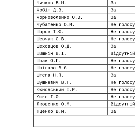
Чичков В.М.
За
Чобіт Д.В.
За
Чорноволенко О.В.
За
Чубатенко О.М.
Не голосу
Шаров І.Ф.
Не голосу
Шевчук С.В.
Не голосу
Шеховцов О.Д.
За
Шишкін В.І.
Відсутній
Шпак О.Г.
Не голосу
Шпігало В.Є.
Не голосу
Штепа Н.П.
За
Шушкевич В.Г.
Не голосу
Юхновський І.Р.
Не голосу
Юшко І.О.
Не голосу
Яковенко О.М.
Відсутній
Яценко В.М.
За