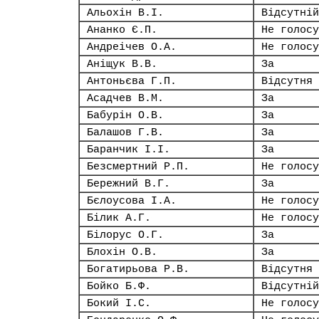
Альохін В.І.
Відсутній
Ананко Є.П.
Не голосу
Андреічев О.А.
Не голосу
Аніщук В.В.
За
Антоньєва Г.П.
Відсутня
Асадчев В.М.
За
Бабурін О.В.
За
Балашов Г.В.
За
Баранчик І.І.
За
Безсмертний Р.П.
Не голосу
Бережний В.Г.
За
Бєлоусова І.А.
Не голосу
Білик А.Г.
Не голосу
Білорус О.Г.
За
Блохін О.В.
За
Богатирьова Р.В.
Відсутня
Бойко Б.Ф.
Відсутній
Бокий І.С.
Не голосу