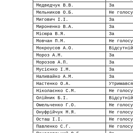
Медведчук В.В.
За
Мельников О.Б.
Не голосу
Мигович І.І.
За
Мироненко В.А.
За
Місюра В.Я.
За
Мовчан П.М.
Не голосу
Мокроусов А.О.
Відсутній
Мороз А.М.
За
Морозов А.П.
За
Мусієнко І.М.
За
Наливайко А.М.
За
Настенко О.А.
Утримався
Ніколаєнко С.М.
Не голосу
Олійник Б.І.
Відсутній
Омельченко Г.О.
Не голосу
Онуфрійчук М.Я.
Не голосу
Осташ І.І.
Не голосу
Павленко С.Г.
Не голосу