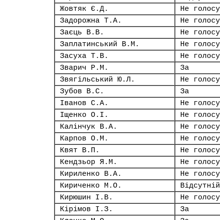
Жовтяк Є.Д.
Не голосу
Задорожна Т.А.
Не голосу
Заєць В.В.
Не голосу
Заплатинський В.М.
Не голосу
Засуха Т.В.
Не голосу
Зварич Р.М.
За
Звягільський Ю.Л.
Не голосу
Зубов В.С.
За
Іванов С.А.
Не голосу
Іщенко О.І.
Не голосу
Калінчук В.А.
Не голосу
Карпов О.М.
Не голосу
Квят В.П.
Не голосу
Кендзьор Я.М.
Не голосу
Кириленко В.А.
Не голосу
Кириченко М.О.
Відсутній
Кирюшин І.В.
Не голосу
Кірімов І.З.
За