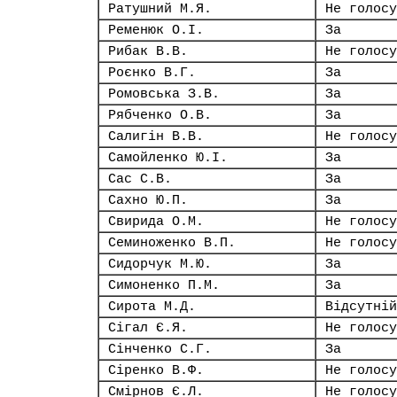
Ратушний М.Я.
Не голосу
Ременюк О.І.
За
Рибак В.В.
Не голосу
Роєнко В.Г.
За
Ромовська З.В.
За
Рябченко О.В.
За
Салигін В.В.
Не голосу
Самойленко Ю.І.
За
Сас С.В.
За
Сахно Ю.П.
За
Свирида О.М.
Не голосу
Семиноженко В.П.
Не голосу
Сидорчук М.Ю.
За
Симоненко П.М.
За
Сирота М.Д.
Відсутній
Сігал Є.Я.
Не голосу
Сінченко С.Г.
За
Сіренко В.Ф.
Не голосу
Смірнов Є.Л.
Не голосу