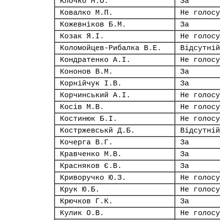
Клочко М.О.
За
Ковалко М.П.
Не голосу
Кожевніков Б.М.
За
Козак Я.І.
Не голосу
Коломойцев-Рибалка В.Е.
Відсутній
Кондратенко А.І.
Не голосу
Кононов В.М.
За
Корнійчук І.В.
За
Корчинський А.І.
Не голосу
Косів М.В.
Не голосу
Костинюк Б.І.
Не голосу
Костржевськй Д.Б.
Відсутній
Кочерга В.Г.
За
Кравченко М.В.
За
Красняков Є.В.
За
Криворучко Ю.З.
Не голосу
Крук Ю.Б.
Не голосу
Крючков Г.К.
За
Кулик О.В.
Не голосу