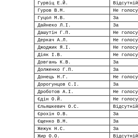
Гурвіц Е.Й.
Відсутній
Гуров В.М.
Не голосу
Гуцол М.В.
За
Дайнеко Л.І.
За
Дашутін Г.П.
Не голосу
Деркач А.Л.
Не голосу
Джоджик Я.І.
Не голосу
Діяк І.В.
Не голосу
Довгань К.В.
За
Долженко Г.П.
За
Донець Н.Г.
Не голосу
Дорогунцов С.І.
За
Дроботов А.І.
Не голосу
Єдін О.Й.
Не голосу
Єльяшкевич О.С.
Відсутній
Єрохін О.В.
За
Єщенко В.М.
За
Жежук Н.С.
За
Жир О.О.
Відсутній