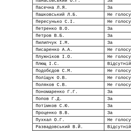
Панасовський О.Г.
За
Пасечна Л.Я.
За
Пашковський Л.Б.
Не голосу
Пересунько С.І.
Не голосу
Петренко В.О.
За
Петров В.Б.
За
Пилипчук І.М.
За
Писаренко А.А.
Не голосу
Плужніков І.О.
Не голосу
Плющ І.С.
Відсутній
Подобєдов С.М.
Не голосу
Поліщук О.В.
Не голосу
Поляков С.В.
Не голосу
Пономаренко Г.Г.
За
Попов Г.Д.
За
Потімков С.Ю.
За
Проценко В.В.
За
Пухкал О.Г.
Не голосу
Развадовський В.Й.
Відсутній