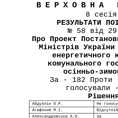
ВЕРХОВНА 
8 сесі
РЕЗУЛЬТАТИ ПО
№ 58 від 29
Про Проект Постанов
Міністрів України
енергетичного 
комунального го
осінньо-зимо
За - 182 Проти 
голосували 
Рішенн
Абдуллін О.Р.
Не голосу
Агафонов М.І.
Відсутній
Александровська А.О.
За