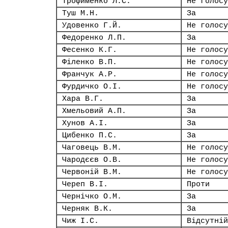
Трофименко Л.С.
Не голосу
Туш М.Н.
За
Удовенко Г.Й.
Не голосу
Федоренко Л.П.
За
Фесенко К.Г.
Не голосу
Філенко В.П.
Не голосу
Франчук А.Р.
Не голосу
Фурдичко О.І.
Не голосу
Хара В.Г.
За
Хмельовий А.П.
За
Хунов А.І.
За
Цибенко П.С.
За
Чаговець В.М.
Не голосу
Чародєєв О.В.
Не голосу
Червоній В.М.
Не голосу
Череп В.І.
Проти
Чернічко О.М.
За
Черняк В.К.
За
Чиж І.С.
Відсутній