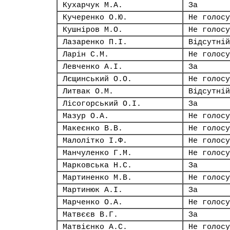
Кухарчук М.А.
За
Кучеренко О.Ю.
Не голосу
Кушніров М.О.
Не голосу
Лазаренко П.І.
Відсутній
Ларін С.М.
Не голосу
Левченко А.І.
За
Лєщинський О.О.
Не голосу
Литвак О.М.
Відсутній
Лісогорський О.І.
За
Мазур О.А.
Не голосу
Макеєнко В.В.
Не голосу
Малолітко І.Ф.
Не голосу
Манчуленко Г.М.
Не голосу
Марковська Н.С.
За
Мартиненко М.В.
Не голосу
Мартинюк А.І.
За
Марченко О.А.
Не голосу
Матвєєв В.Г.
За
Матвієнко А.С.
Не голосу