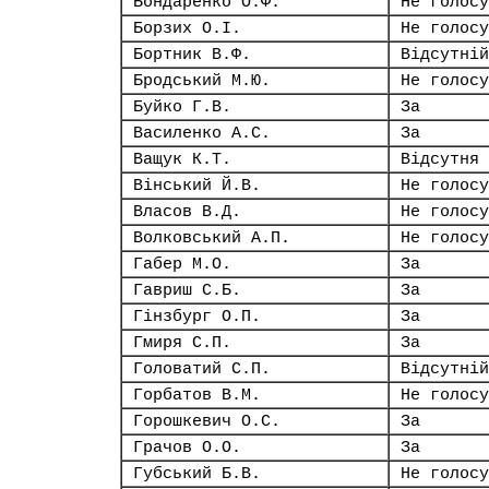
Бондаренко О.Ф.
Не голосу
Борзих О.І.
Не голосу
Бортник В.Ф.
Відсутній
Бродський М.Ю.
Не голосу
Буйко Г.В.
За
Василенко А.С.
За
Ващук К.Т.
Відсутня
Вінський Й.В.
Не голосу
Власов В.Д.
Не голосу
Волковський А.П.
Не голосу
Габер М.О.
За
Гавриш С.Б.
За
Гінзбург О.П.
За
Гмиря С.П.
За
Головатий С.П.
Відсутній
Горбатов В.М.
Не голосу
Горошкевич О.С.
За
Грачов О.О.
За
Губський Б.В.
Не голосу