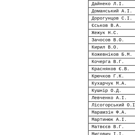
Дайнеко Л.І.
Доманський А.І.
Дорогунцов С.І.
Єськов В.А.
Жежук Н.С.
Зачосов В.О.
Кирил В.О.
Кожевніков Б.М.
Кочерга В.Г.
Красняков Є.В.
Крючков Г.К.
Кухарчук М.А.
Кушнір О.Д.
Левченко А.І.
Лісогорський О.І
Марамзін Ф.А.
Мартинюк А.І.
Матвєєв В.Г.
Мигович І.І.