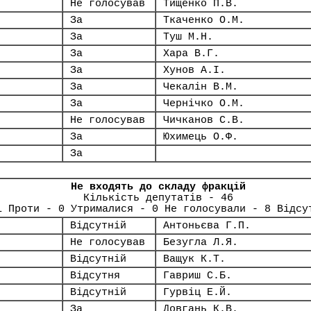
Не голосував
Тищенко П.В.
За
Ткаченко О.М.
За
Туш М.Н.
За
Хара В.Г.
За
Хунов А.І.
За
Чекалін В.М.
За
Чернічко О.М.
Не голосував
Чичканов С.В.
За
Юхимець О.Ф.
За
Не входять до складу фракцій
Кількість депутатів - 46
1 Проти - 0 Утрималися - 0 Не голосували - 8 Відсу
Відсутній
Антоньєва Г.П.
Не голосував
Безугла Л.Я.
Відсутній
Ващук К.Т.
Відсутня
Гавриш С.Б.
Відсутній
Гурвіц Е.Й.
За
Довгань К.В.