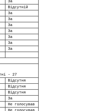
За
Відсутній
За
За
За
За
За
За
За
тні - 27
Відсутня
Відсутня
Відсутня
За
Не голосував
Не голосував