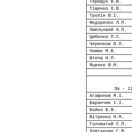
Терещук В.В.
Тіщенко О.В.
Тропін В.І.
Федоренко Л.П.
Хмельовий А.П.
Цибенко П.С.
Черенков О.П.
Чивюк М.В.
Штепа Н.П.
Яценко В.М.
За - 1
Агафонов М.І.
Баранчик І.І.
Бойко Б.Ф.
Вітренко Н.М.
Головатий С.П.
Довганчин Г.В.