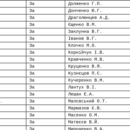
За
Долженко Г.П.
За
Донченко Ю.Г.
За
Драголюнцев А.Д.
За
Єщенко В.М.
За
Заклунна В.Г.
За
Іванов В.Г.
За
Клочко М.О.
За
Корнійчук І.В.
За
Кравченко М.В.
За
Круценко В.Я.
За
Кузнєцов П.С.
За
Кучеренко В.М.
За
Лантух В.І.
За
Лешан Е.А.
.
За
Малєвський О.Т.
За
Мармазов Є.В.
За
Масенко О.М.
За
Матвєєв В.Й.
За
Мироненко В.А.