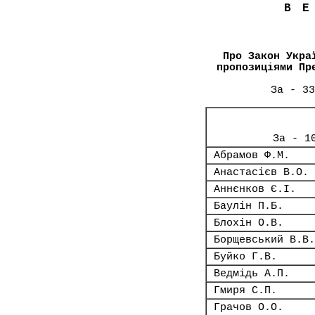
В
Про Закон Укра
пропозиціями Пр
За - 33
За - 1
Абрамов Ф.М.
Анастасієв В.О.
Аннєнков Є.І.
Баулін П.Б.
Блохін О.В.
Борщевський В.В.
Буйко Г.В.
Ведмідь А.П.
Гмиря С.П.
Грачов О.О.