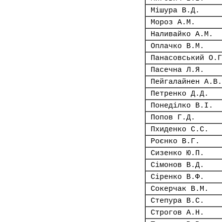
Мішура В.Д.
Мороз А.М.
Наливайко А.М.
Оплачко В.М.
Панасовський О.Г
Пасечна Л.Я.
Пейгалайнен А.В.
Петренко Д.Д.
Понеділко В.І.
Попов Г.Д.
Пхиденко С.С.
Роєнко В.Г.
Сизенко Ю.П.
Сімонов В.Д.
Сіренко В.Ф.
Сокерчак В.М.
Степура В.С.
Строгов А.Н.