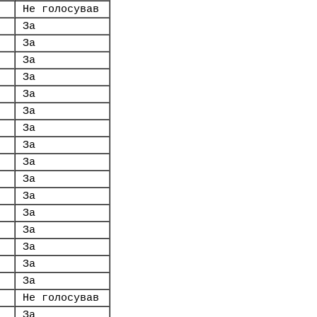
Не голосував
За
За
За
За
За
За
За
За
За
За
За
За
За
За
За
За
Не голосував
За