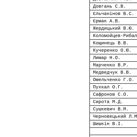
Довгань С.В.
Єльчанінов В.С.
Єрмак А.В.
Жердицький В.Ю.
Коломойцев-Рибал
Кощинець В.В.
Кучеренко О.Ю.
Лимар Н.О.
Марченко В.Р.
Медведчук В.В.
Омельченко Г.О.
Пухкал О.Г.
Сафронов С.О.
Сирота М.Д.
Сушкевич В.М.
Черновецький Л.М
Шишкін В.І.