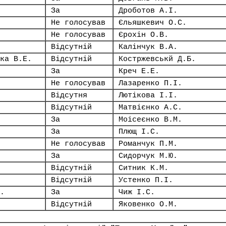
За
Дроботов А.І.
Не голосував
Єльяшкевич О.С.
Не голосував
Єрохін О.В.
Відсутній
Калінчук В.А.
ка В.Е.
Відсутній
Костржевськй Д.Б.
За
Креч Е.Е.
Не голосував
Лазаренко П.І.
Відсутня
Лютікова І.І.
Відсутній
Матвієнко А.С.
За
Моісеєнко В.М.
За
Плющ І.С.
Не голосував
Романчук П.М.
За
Сидорчук М.Ю.
Відсутній
Ситник К.М.
Відсутній
Устенко П.І.
.
За
Чиж І.С.
Відсутній
Яковенко О.М.