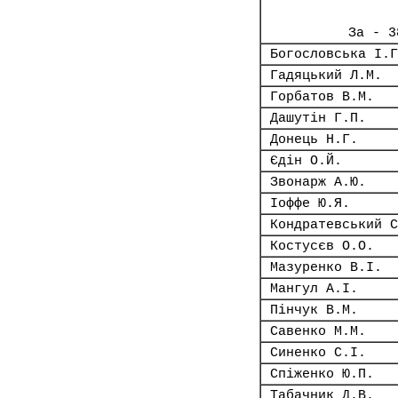
За - 3
Богословська І.Г
Гадяцький Л.М.
Горбатов В.М.
Дашутін Г.П.
Донець Н.Г.
Єдін О.Й.
Звонарж А.Ю.
Іоффе Ю.Я.
Кондратевський С
Костусєв О.О.
Мазуренко В.І.
Мангул А.І.
Пінчук В.М.
Савенко М.М.
Синенко С.І.
Спіженко Ю.П.
Табачник Д.В.