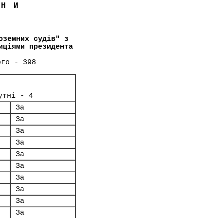
ЇНИ
оземних судів" з
иціями президента
ого - 398
утні - 4
За
За
За
За
За
За
За
За
За
За