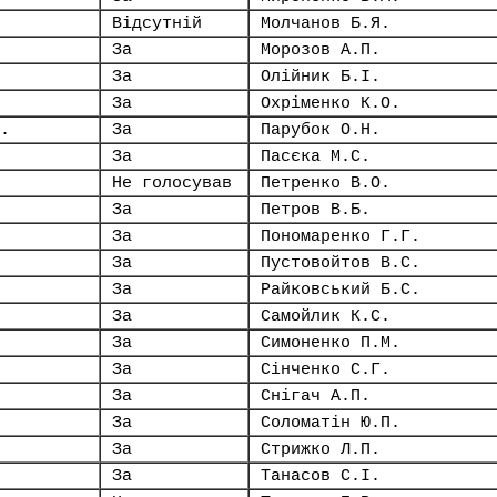
Відсутній
Молчанов Б.Я.
За
Морозов А.П.
За
Олійник Б.І.
За
Охріменко К.О.
.
За
Парубок О.Н.
За
Пасєка М.С.
Не голосував
Петренко В.О.
За
Петров В.Б.
За
Пономаренко Г.Г.
За
Пустовойтов В.С.
За
Райковський Б.С.
За
Самойлик К.С.
За
Симоненко П.М.
За
Сінченко С.Г.
За
Снігач А.П.
За
Соломатін Ю.П.
За
Стрижко Л.П.
За
Танасов С.І.