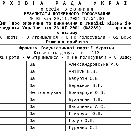
ЕРХОВНА РАДА УКРА
8 сесія 3 скликання
РЕЗУЛЬТАТИ ПОІМЕННОГО ГОЛОСУВАННЯ
№ 93 від 29.11.2001 17:54:06
їни "Про визнання та виконання в Україні рішень ін
езидента України вiд 26.07.2001 (№3239) - з пропоз
в цілому
6 Проти - 0 Утрималися - 0 Не голосували - 62 Всь
Рішення прийнято
Фракція Комуністичної партії України
Кількість депутатів - 113
01 Проти - 0 Утрималися - 0 Не голосували - 8 Відс
За
Александровська А.О.
За
Аніщук В.В.
За
Бабурін О.В.
За
Бережний В.Г.
Не голосував
Бондарчук О.В.
За
Буждиган П.П.
За
Василенко А.С.
За
Гінзбург О.П.
За
Голуб О.В.
За
Гуренко С.І.