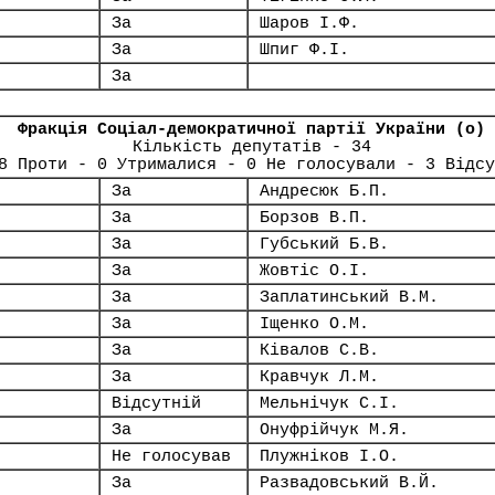
За
Шаров І.Ф.
За
Шпиг Ф.І.
За
Фракція Соціал-демократичної партії України (о)
Кількість депутатів - 34
8 Проти - 0 Утрималися - 0 Не голосували - 3 Відсу
За
Андресюк Б.П.
За
Борзов В.П.
За
Губський Б.В.
За
Жовтіс О.І.
За
Заплатинський В.М.
За
Іщенко О.М.
За
Ківалов С.В.
За
Кравчук Л.М.
Відсутній
Мельнічук С.І.
За
Онуфрійчук М.Я.
Не голосував
Плужніков І.О.
За
Развадовський В.Й.