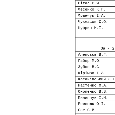
Сігал Є.Я.
Фесенко К.Г.
Франчук І.А.
Чукмасов С.О.
Шуфрич Н.І.
За - 2
Алексєєв В.Г.
Габер М.О.
Зубов В.С.
Кірімов І.З.
Косаківський Л.Г
Настенко О.А.
Онопенко В.В.
Пилипчук І.М.
Ременюк О.І.
Сас С.В.