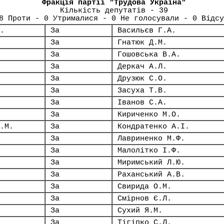
Фракція партії "Трудова Україна"
Кількість депутатів - 39
8 Проти - 0 Утрималися - 0 Не голосували - 0 Відсу
.
За
Васильєв Г.А.
За
Гнатюк Д.М.
За
Гошовська В.А.
За
Деркач А.Л.
За
Друзюк С.О.
За
Засуха Т.В.
За
Іванов С.А.
За
Кириченко М.О.
.М.
За
Кондратенко А.І.
За
Лавриненко М.Ф.
За
Малолітко І.Ф.
За
Миримський Л.Ю.
За
Раханський А.В.
За
Свирида О.М.
За
Смірнов Є.Л.
За
Сухий Я.М.
За
Тігіпко С.Л.