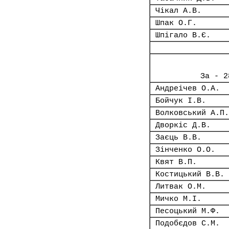
Чікал А.В.
Шпак О.Г.
Шпігало В.Є.
За - 2
Андреічев О.А.
Бойчук І.В.
Волковський А.П.
Дворкіс Д.В.
Заєць В.В.
Зінченко О.О.
Квят В.П.
Костицький В.В.
Литвак О.М.
Мичко М.І.
Песоцький М.Ф.
Подобєдов С.М.