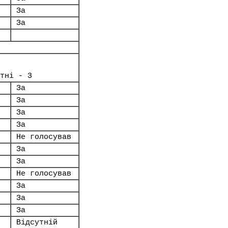
За
За
тні - 3
За
За
За
За
Не голосував
За
За
Не голосував
За
За
За
Відсутній