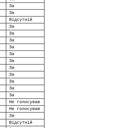
За
За
Відсутній
За
За
За
За
За
За
За
За
За
За
За
Не голосував
Не голосував
За
Відсутній