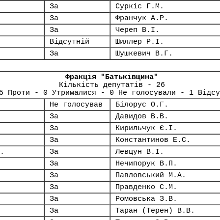
За
Суркіс Г.М.
За
Франчук А.Р.
За
Череп В.І.
Відсутній
Шиллер Р.І.
За
Шушкевич В.Г.
Фракція "Батьківщина"
Кількість депутатів - 26
5 Проти - 0 Утрималися - 0 Не голосували - 1 Відсу
Не голосував
Білорус О.Г.
За
Давидов В.В.
За
Кирильчук Є.І.
За
Константинов Е.С.
.
За
Левцун В.І.
За
Нечипорук В.П.
За
Павловський М.А.
За
Правденко С.М.
За
Ромовська З.В.
За
Таран (Терен) В.В.