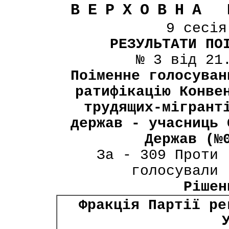
ВЕРХОВНА 
9 сесі
РЕЗУЛЬТАТИ ПО
№ 3 від 21
Поіменне голосуван
ратифікацію Конве
трудящих-мігрант
держав - учасниць 
Держав (№
За - 309 Проти 
голосували 
Рішен
Фракція Партії ре