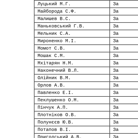
Луцький М.Г.
За
Майборода С.Ф.
За
Малишев В.С.
За
Маньковський Г.В.
За
Мельник С.А.
За
Мироненко М.І.
За
Момот С.В.
За
Мошак С.М.
За
Мхітарян Н.М.
За
Наконечний В.Л.
За
Олійник В.М.
За
Орлов А.В.
За
Павленко Е.І.
За
Пеклушенко О.М.
За
Пінчук А.П.
За
Плотніков О.В.
За
Полунєєв Ю.В.
За
Потапов В.І.
За
Пригодський А.В.
За