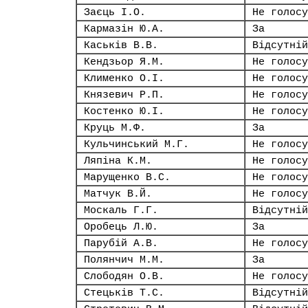
Заєць І.О.
Не голосу
Кармазін Ю.А.
За
Каськів В.В.
Відсутній
Кендзьор Я.М.
Не голосу
Клименко О.І.
Не голосу
Князевич Р.П.
Не голосу
Костенко Ю.І.
Не голосу
Круць М.Ф.
За
Кульчинський М.Г.
Не голосу
Ляпіна К.М.
Не голосу
Марущенко В.С.
Не голосу
Матчук В.Й.
Не голосу
Москаль Г.Г.
Відсутній
Оробець Л.Ю.
За
Парубій А.В.
Не голосу
Полянчич М.М.
За
Слободян О.В.
Не голосу
Стецьків Т.С.
Відсутній