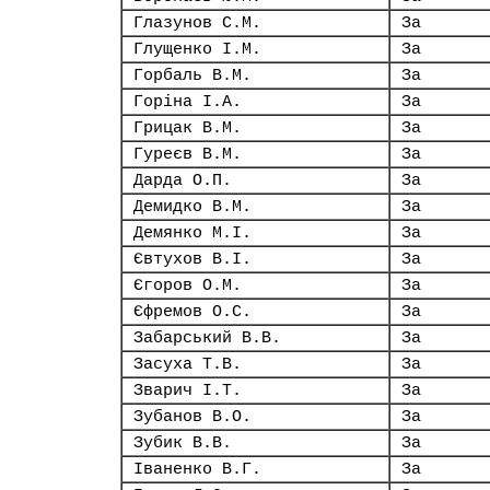
Глазунов С.М.
За
Глущенко І.М.
За
Горбаль В.М.
За
Горіна І.А.
За
Грицак В.М.
За
Гуреєв В.М.
За
Дарда О.П.
За
Демидко В.М.
За
Демянко М.І.
За
Євтухов В.І.
За
Єгоров О.М.
За
Єфремов О.С.
За
Забарський В.В.
За
Засуха Т.В.
За
Зварич І.Т.
За
Зубанов В.О.
За
Зубик В.В.
За
Іваненко В.Г.
За