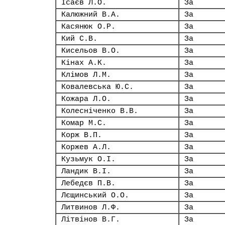
Ісаєв Л.О.
За
Калюжний В.А.
За
Касянюк О.Р.
За
Кий С.В.
За
Кисельов В.О.
За
Кінах А.К.
За
Клімов Л.М.
За
Ковалевська Ю.С.
За
Кожара Л.О.
За
Колесніченко В.В.
За
Комар М.С.
За
Корж В.П.
За
Коржев А.Л.
За
Кузьмук О.І.
За
Ландик В.І.
За
Лебедєв П.В.
За
Лєщинський О.О.
За
Литвинов Л.Ф.
За
Літвінов В.Г.
За