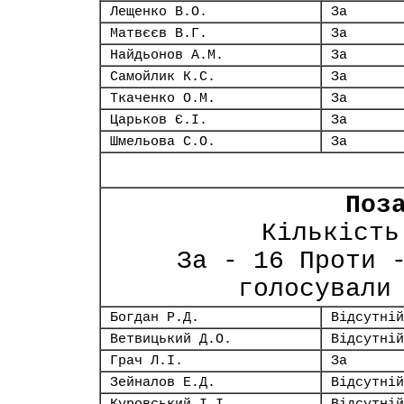
Лещенко В.О.
За
Матвєєв В.Г.
За
Найдьонов А.М.
За
Самойлик К.С.
За
Ткаченко О.М.
За
Царьков Є.І.
За
Шмельова С.О.
За
Поз
Кількість
За - 16 Проти 
голосували
Богдан Р.Д.
Відсутній
Ветвицький Д.О.
Відсутній
Грач Л.І.
За
Зейналов Е.Д.
Відсутній