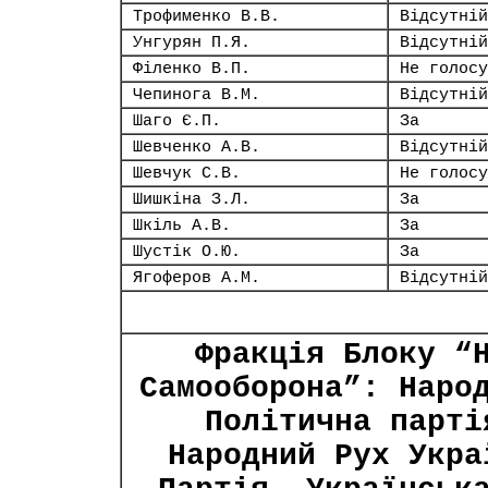
Трофименко В.В.
Відсутній
Унгурян П.Я.
Відсутній
Філенко В.П.
Не голосу
Чепинога В.М.
Відсутній
Шаго Є.П.
За
Шевченко А.В.
Відсутній
Шевчук С.В.
Не голосу
Шишкіна З.Л.
За
Шкіль А.В.
За
Шустік О.Ю.
За
Ягоферов А.М.
Відсутній
Фракція Блоку “
Самооборона”: Наро
Політична парті
Народний Рух Укра