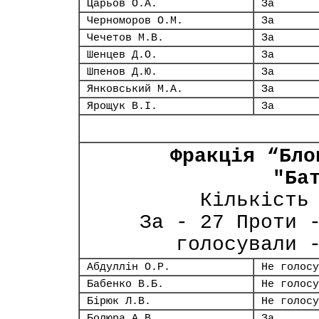
Царьов О.А.
За
Черноморов О.М.
За
Чечетов М.В.
За
Шенцев Д.О.
За
Шпенов Д.Ю.
За
Янковський М.А.
За
Ярощук В.І.
За
Фракція “Бло
"Ба
Кількість
За - 27 Проти 
голосували 
Абдуллін О.Р.
Не голосу
Бабенко В.Б.
Не голосу
Бірюк Л.В.
Не голосу
Болюра А.В.
За