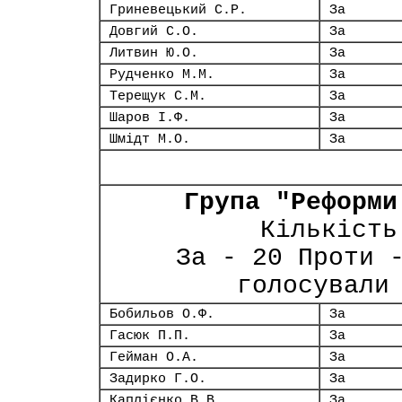
Гриневецький С.Р.
За
Довгий С.О.
За
Литвин Ю.О.
За
Рудченко М.М.
За
Терещук С.М.
За
Шаров І.Ф.
За
Шмідт М.О.
За
Група "Реформи
Кількість
За - 20 Проти 
голосували
Бобильов О.Ф.
За
Гасюк П.П.
За
Гейман О.А.
За
Задирко Г.О.
За
Каплієнко В.В.
За