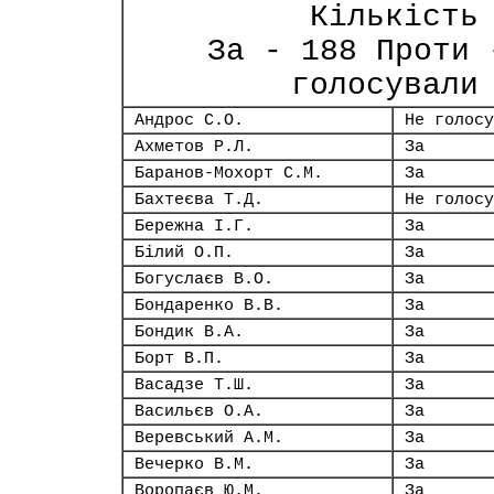
Кількість
За - 188 Проти 
голосували
Андрос С.О.
Не голосу
Ахметов Р.Л.
За
Баранов-Мохорт С.М.
За
Бахтеєва Т.Д.
Не голосу
Бережна І.Г.
За
Білий О.П.
За
Богуслаєв В.О.
За
Бондаренко В.В.
За
Бондик В.А.
За
Борт В.П.
За
Васадзе Т.Ш.
За
Васильєв О.А.
За
Веревський А.М.
За
Вечерко В.М.
За
Воропаєв Ю.М.
За