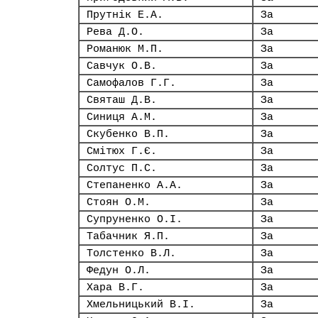
Прутнік Е.А.
За
Рева Д.О.
За
Романюк М.П.
За
Савчук О.В.
За
Самофалов Г.Г.
За
Святаш Д.В.
За
Синиця А.М.
За
Скубенко В.П.
За
Смітюх Г.Є.
За
Солтус П.С.
За
Степаненко А.А.
За
Стоян О.М.
За
Супруненко О.І.
За
Табачник Я.П.
За
Толстенко В.Л.
За
Федун О.Л.
За
Хара В.Г.
За
Хмельницький В.І.
За