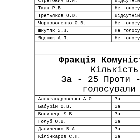
Стретович В.М.
Відсутній
Ткач Р.В.
Не голосу
Третьяков О.Ю.
Відсутній
Чорноволенко О.В.
Не голосу
Шкутяк З.В.
Не голосу
Яценюк А.П.
Не голосу
Фракція Комуніс
Кількість
За - 25 Проти 
голосували
Александровська А.О.
За
Бабурін О.В.
За
Волинець Є.В.
За
Голуб О.В.
За
Даниленко В.А.
За
Кілінкаров С.П.
За