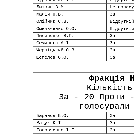
Куровський І.І.
Відсутній
Литвин В.М.
Не голосу
Маліч О.В.
За
Олійник С.В.
Відсутній
Омельченко О.О.
Відсутній
Пилипенко В.П.
За
Семинога А.І.
За
Черпіцький О.З.
За
Шепелев О.О.
За
Фракція 
Кількість
За - 20 Проти 
голосували
Баранов В.О.
За
Ващук К.Т.
За
Головченко І.Б.
За