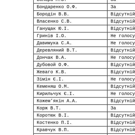
Бондаренко О.Ф.
За
Бородін В.В.
Відсутній
Власенко С.В.
Відсутній
Ганущак Ю.І.
Відсутній
Гринів І.О.
Не голосу
Давимука С.А.
Не голосу
Деревляний В.Т.
Відсутній
Дончак В.А.
Не голосу
Дубовой О.Ф.
Відсутній
Жеваго К.В.
Відсутній
Зімін Є.І.
Не голосу
Кеменяш О.М.
Відсутній
Кирильчук Є.І.
Не голосу
Кожем’якін А.А.
Відсутній
Корж В.Т.
За
Коротюк В.І.
Відсутній
Костенко П.І.
Відсутній
Кравчук В.П.
Відсутній