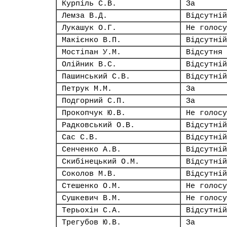
Курпіль С.В.
За
Лемза В.Д.
Відсутній
Лукашук О.Г.
Не голосу
Макієнко В.П.
Відсутній
Мостіпан У.М.
Відсутня
Олійник В.С.
Відсутній
Пашинський С.В.
Відсутній
Петрук М.М.
За
Подгорний С.П.
За
Прокопчук Ю.В.
Не голосу
Радковський О.В.
Відсутній
Сас С.В.
Відсутній
Сенченко А.В.
Відсутній
Скибінецький О.М.
Відсутній
Соколов М.В.
Відсутній
Стешенко О.М.
Не голосу
Сушкевич В.М.
Не голосу
Терьохін С.А.
Відсутній
Трегубов Ю.В.
За