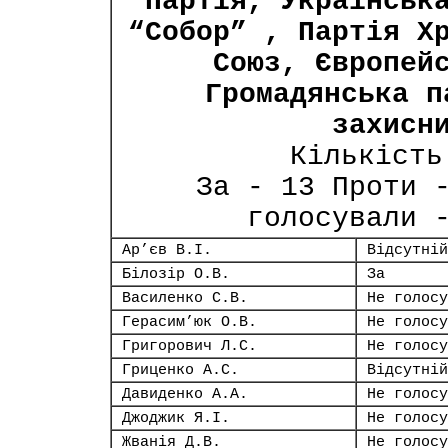
Партія, Українськ
“Собор” , Партія Х
Союз, Європей
Громадянська п
захисн
Кількість
За - 13 Проти 
голосували 
Ар’єв В.І.
Відсутній
Білозір О.В.
За
Василенко С.В.
Не голосу
Герасим’юк О.В.
Не голосу
Григорович Л.С.
Не голосу
Гриценко А.С.
Відсутній
Давиденко А.А.
Не голосу
Джоджик Я.І.
Не голосу
Жванія Д.В.
Не голосу