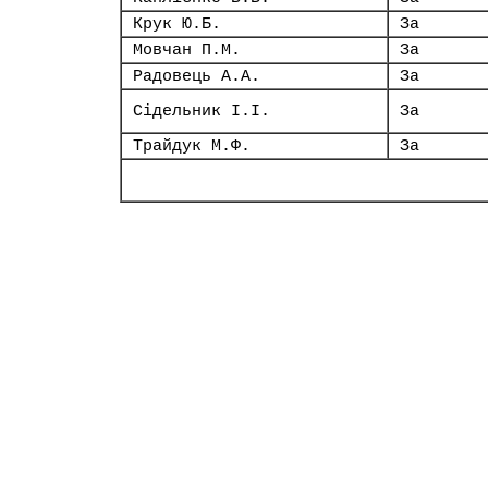
Крук Ю.Б.
За
Мовчан П.М.
За
Радовець А.А.
За
Сідельник І.І.
За
Трайдук М.Ф.
За