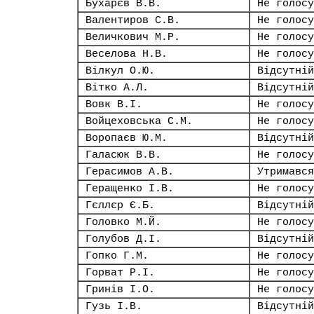
Бухарєв В.В.
Не голосу
Валентиров С.В.
Не голосу
Величкович М.Р.
Не голосу
Веселова Н.В.
Не голосу
Вілкул О.Ю.
Відсутній
Вітко А.Л.
Відсутній
Вовк В.І.
Не голосу
Войцеховська С.М.
Не голосу
Воропаєв Ю.М.
Відсутній
Галасюк В.В.
Не голосу
Герасимов А.В.
Утримався
Геращенко І.В.
Не голосу
Гєллєр Є.Б.
Відсутній
Головко М.Й.
Не голосу
Голубов Д.І.
Відсутній
Гопко Г.М.
Не голосу
Горват Р.І.
Не голосу
Гринів І.О.
Не голосу
Гузь І.В.
Відсутній