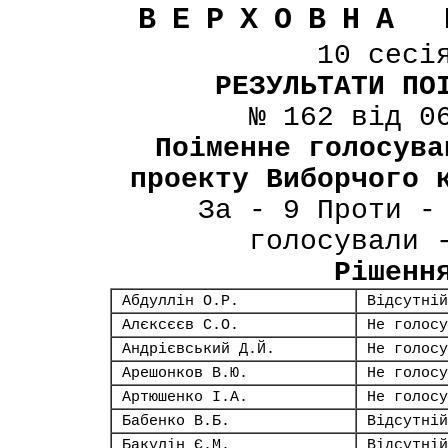
ВЕРХОВНА 
10 сесі
РЕЗУЛЬТАТИ ПО
№ 162 від 0
Поіменне голосува
проекту Виборчого 
За - 9 Проти -
голосували 
Рішенн
Абдуллін О.Р.
Відсутній
Алєксєєв С.О.
Не голосу
Андрієвський Д.Й.
Не голосу
Арешонков В.Ю.
Не голосу
Артюшенко І.А.
Не голосу
Бабенко В.Б.
Відсутній
Бакулін Є.М.
Відсутній