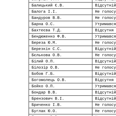
Балицький Є.В.
Відсутній
Балога І.І.
Не голосу
Бандуров В.В.
Не голосу
Барна О.С.
Утримався
Бахтеєва Т.Д.
Відсутня
Бендюженко Ф.В.
Утримався
Береза Ю.М.
Не голосу
Березкін С.С.
Відсутній
Бєлькова О.В.
Не голосу
Білий О.П.
Відсутній
Білозір О.В.
Не голосу
Бобов Г.Б.
Відсутній
Богомолець О.В.
Відсутня
Бойко О.П.
Утримався
Бондар В.В.
Відсутній
Брензович В.І.
Відсутній
Бриченко І.В.
Не голосу
Буглак Ю.О.
Не голосу