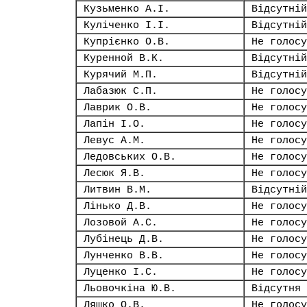
Кузьменко А.І.
Відсутній
Куліченко І.І.
Відсутній
Купрієнко О.В.
Не голосу
Куренной В.К.
Відсутній
Курячий М.П.
Відсутній
Лабазюк С.П.
Не голосу
Лаврик О.В.
Не голосу
Лапін І.О.
Не голосу
Левус А.М.
Не голосу
Ледовських О.В.
Не голосу
Лесюк Я.В.
Не голосу
Литвин В.М.
Відсутній
Лінько Д.В.
Не голосу
Лозовой А.С.
Не голосу
Лубінець Д.В.
Не голосу
Лунченко В.В.
Не голосу
Луценко І.С.
Не голосу
Льовочкіна Ю.В.
Відсутня
Ляшко О.В.
Не голосу