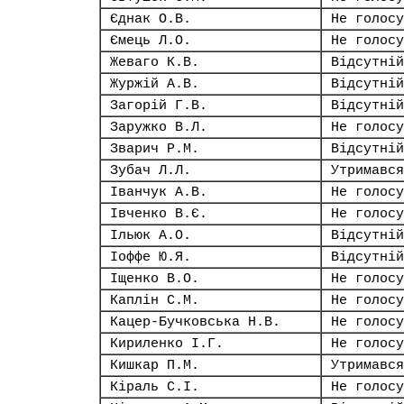
Єднак О.В.
Не голосу
Ємець Л.О.
Не голосу
Жеваго К.В.
Відсутній
Журжій А.В.
Відсутній
Загорій Г.В.
Відсутній
Заружко В.Л.
Не голосу
Зварич Р.М.
Відсутній
Зубач Л.Л.
Утримався
Іванчук А.В.
Не голосу
Івченко В.Є.
Не голосу
Ільюк А.О.
Відсутній
Іоффе Ю.Я.
Відсутній
Іщенко В.О.
Не голосу
Каплін С.М.
Не голосу
Кацер-Бучковська Н.В.
Не голосу
Кириленко І.Г.
Не голосу
Кишкар П.М.
Утримався
Кіраль С.І.
Не голосу