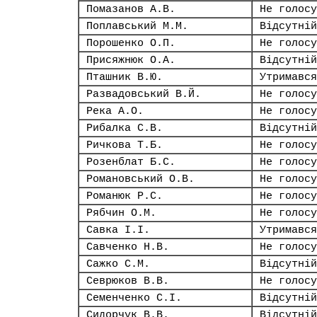
Помазанов А.В.
Не голосу
Поплавський М.М.
Відсутній
Порошенко О.П.
Не голосу
Присяжнюк О.А.
Відсутній
Пташник В.Ю.
Утримався
Развадовський В.Й.
Не голосу
Река А.О.
Не голосу
Рибалка С.В.
Відсутній
Ричкова Т.Б.
Не голосу
Розенблат Б.С.
Не голосу
Романовський О.В.
Не голосу
Романюк Р.С.
Не голосу
Рябчин О.М.
Не голосу
Савка І.І.
Утримався
Савченко Н.В.
Не голосу
Сажко С.М.
Відсутній
Севрюков В.В.
Не голосу
Семенченко С.І.
Відсутній
Сидорчук В.В.
Відсутній