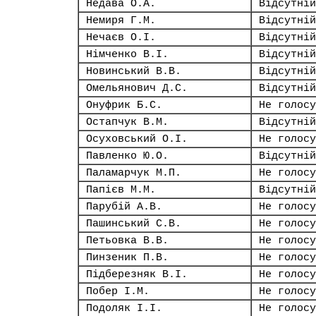
Недава О.А.
Відсутній
Немиря Г.М.
Відсутній
Нечаєв О.І.
Відсутній
Німченко В.І.
Відсутній
Новинський В.В.
Відсутній
Омельянович Д.С.
Відсутній
Онуфрик Б.С.
Не голосу
Остапчук В.М.
Відсутній
Осуховський О.І.
Не голосу
Павленко Ю.О.
Відсутній
Паламарчук М.П.
Не голосу
Папієв М.М.
Відсутній
Парубій А.В.
Не голосу
Пашинський С.В.
Не голосу
Петьовка В.В.
Не голосу
Пинзеник П.В.
Не голосу
Підберезняк В.І.
Не голосу
Побер І.М.
Не голосу
Подоляк І.І.
Не голосу