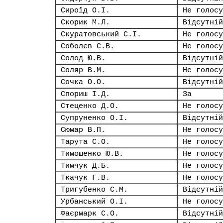
Сироїд О.І.
Не голосу
Скорик М.Л.
Відсутній
Скуратовський С.І.
Не голосу
Соболєв С.В.
Не голосу
Солод Ю.В.
Відсутній
Соляр В.М.
Не голосу
Сочка О.О.
Відсутній
Спориш І.Д.
За
Стеценко Д.О.
Не голосу
Супруненко О.І.
Відсутній
Сюмар В.П.
Не голосу
Тарута С.О.
Не голосу
Тимошенко Ю.В.
Не голосу
Тимчук Д.Б.
Не голосу
Ткачук Г.В.
Не голосу
Тригубенко С.М.
Відсутній
Урбанський О.І.
Не голосу
Фаєрмарк С.О.
Відсутній