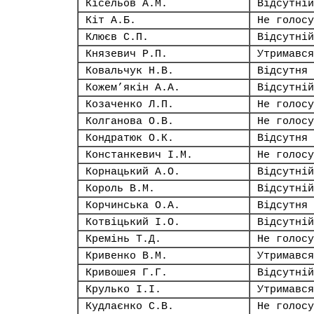
Кісельов А.М.
Відсутній
Кіт А.Б.
Не голосу
Клюєв С.П.
Відсутній
Князевич Р.П.
Утримався
Ковальчук Н.В.
Відсутня
Кожем’якін А.А.
Відсутній
Козаченко Л.П.
Не голосу
Колганова О.В.
Не голосу
Кондратюк О.К.
Відсутня
Констанкевич І.М.
Не голосу
Корнацький А.О.
Відсутній
Король В.М.
Відсутній
Корчинська О.А.
Відсутня
Котвіцький І.О.
Відсутній
Кремінь Т.Д.
Не голосу
Кривенко В.М.
Утримався
Кривошея Г.Г.
Відсутній
Крулько І.І.
Утримався
Кудлаєнко С.В.
Не голосу