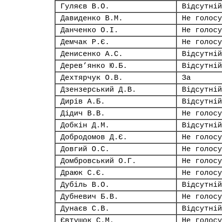
Гуляєв В.О.
Відсутній
Давиденко В.М.
Не голосу
Данченко О.І.
Не голосу
Демчак Р.Є.
Не голосу
Денисенко А.С.
Відсутній
Дерев’янко Ю.Б.
Відсутній
Дехтярчук О.В.
За
Дзензерський Д.В.
Відсутній
Дирів А.Б.
Відсутній
Дідич В.В.
Не голосу
Добкін Д.М.
Відсутній
Добродомов Д.Є.
Не голосу
Довгий О.С.
Не голосу
Домбровський О.Г.
Не голосу
Драюк С.Є.
Не голосу
Дубіль В.О.
Відсутній
Дубневич Б.В.
Не голосу
Дунаєв С.В.
Відсутній
Євтушок С.М.
Не голосу