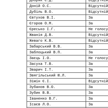
Добряк Є.Д.
Відсутній
Доній О.С.
Відсутній
Дубіль В.О.
Відсутній
Євтухов В.І.
За
Єгоров О.М.
За
Єресько І.Г.
Не голосу
Жванія Д.В.
Відсутній
Жеваго К.В.
Відсутній
Забарський В.В.
За
Заблоцький В.П.
За
Заєць І.О.
Не голосу
Засуха Т.В.
За
Зварич І.Т.
За
Звягільський Ю.Л.
За
Зімін Є.І.
Відсутній
Зубанов В.О.
За
Зубик В.В.
За
Іваненко В.Г.
За
Ісаєв Л.О.
За