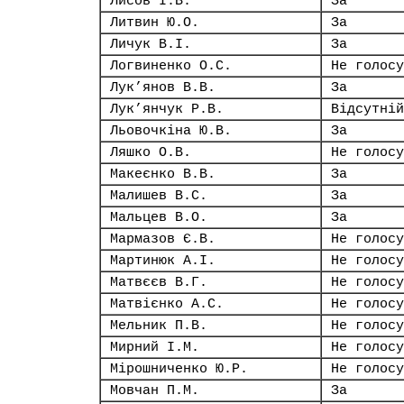
Лисов І.В.
За
Литвин Ю.О.
За
Личук В.І.
За
Логвиненко О.С.
Не голосу
Лук’янов В.В.
За
Лук’янчук Р.В.
Відсутній
Льовочкіна Ю.В.
За
Ляшко О.В.
Не голосу
Макеєнко В.В.
За
Малишев В.С.
За
Мальцев В.О.
За
Мармазов Є.В.
Не голосу
Мартинюк А.І.
Не голосу
Матвєєв В.Г.
Не голосу
Матвієнко А.С.
Не голосу
Мельник П.В.
Не голосу
Мирний І.М.
Не голосу
Мірошниченко Ю.Р.
Не голосу
Мовчан П.М.
За