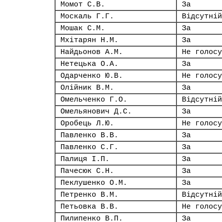
Момот С.В.
За
Москаль Г.Г.
Відсутній
Мошак С.М.
За
Мхітарян Н.М.
За
Найдьонов А.М.
Не голосу
Нетецька О.А.
За
Одарченко Ю.В.
Не голосу
Олійник В.М.
За
Омельченко Г.О.
Відсутній
Омельянович Д.С.
За
Оробець Л.Ю.
Не голосу
Павленко В.В.
За
Павленко С.Г.
За
Палиця І.П.
За
Пачесюк С.Н.
За
Пеклушенко О.М.
За
Петренко В.М.
Відсутній
Петьовка В.В.
Не голосу
Пилипенко В.П.
За