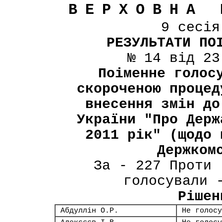
ВЕРХОВНА 
9 сесі
РЕЗУЛЬТАТИ ПО
№ 14 від 23
Поіменне голос
скороченою процед
внесення змін до
України "Про Держ
2011 рік" (щодо 
Держком
За - 227 Проти 
голосували 
Рішен
Абдуллін О.Р.
Не голосу