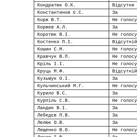
Кондратюк О.К.
Відсутня
Константинов Є.С.
За
Корж В.Т.
Не голосу
Коржев А.Л.
За
Коротюк В.І.
Не голосу
Костенко П.І.
Відсутній
Кошин С.М.
Не голосу
Кравчук В.П.
Не голосу
Кріль І.І.
Не голосу
Круць М.Ф.
Відсутній
Кузьмук О.І.
За
Кульчинський М.Г.
Не голосу
Курило В.С.
За
Курпіль С.В.
Не голосу
Ландик В.І.
За
Лебедєв П.В.
За
Лелюк О.В.
За
Лещенко В.О.
Не голосу