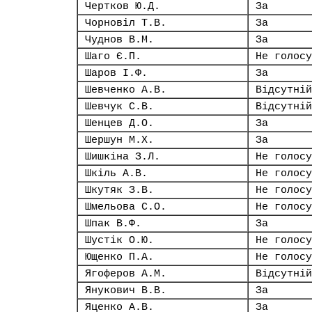
Чертков Ю.Д.
За
Чорновіл Т.В.
За
Чуднов В.М.
За
Шаго Є.П.
Не голосу
Шаров І.Ф.
За
Шевченко А.В.
Відсутній
Шевчук С.В.
Відсутній
Шенцев Д.О.
За
Шершун М.Х.
За
Шишкіна З.Л.
Не голосу
Шкіль А.В.
Не голосу
Шкутяк З.В.
Не голосу
Шмельова С.О.
Не голосу
Шпак В.Ф.
За
Шустік О.Ю.
Не голосу
Ющенко П.А.
Не голосу
Ягоферов А.М.
Відсутній
Янукович В.В.
За
Яценко А.В.
За