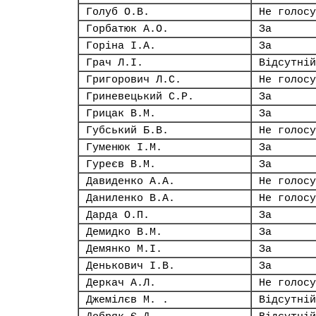
Голуб О.В.
Не голосу
Горбатюк А.О.
За
Горіна І.А.
За
Грач Л.І.
Відсутній
Григорович Л.С.
Не голосу
Гриневецький С.Р.
За
Грицак В.М.
За
Губський Б.В.
Не голосу
Гуменюк І.М.
За
Гуреєв В.М.
За
Давиденко А.А.
Не голосу
Даниленко В.А.
Не голосу
Дарда О.П.
За
Демидко В.М.
За
Демянко М.І.
За
Денькович І.В.
За
Деркач А.Л.
Не голосу
Джемілєв М. .
Відсутній