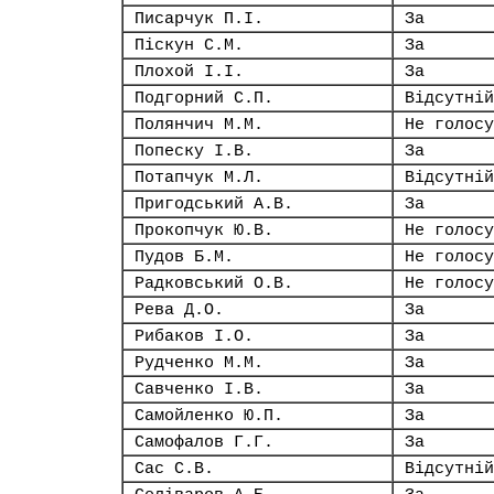
Писарчук П.І.
За
Піскун С.М.
За
Плохой І.І.
За
Подгорний С.П.
Відсутній
Полянчич М.М.
Не голосу
Попеску І.В.
За
Потапчук М.Л.
Відсутній
Пригодський А.В.
За
Прокопчук Ю.В.
Не голосу
Пудов Б.М.
Не голосу
Радковський О.В.
Не голосу
Рева Д.О.
За
Рибаков І.О.
За
Рудченко М.М.
За
Савченко І.В.
За
Самойленко Ю.П.
За
Самофалов Г.Г.
За
Сас С.В.
Відсутній