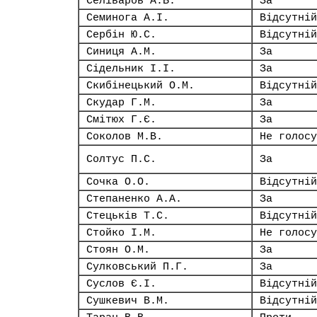
Селіваров А.Б.
За
Семинога А.І.
Відсутній
Сербін Ю.С.
Відсутній
Синиця А.М.
За
Сідельник І.І.
За
Скибінецький О.М.
Відсутній
Скудар Г.М.
За
Смітюх Г.Є.
За
Соколов М.В.
Не голосу
Солтус П.С.
За
Сочка О.О.
Відсутній
Степаненко А.А.
За
Стецьків Т.С.
Відсутній
Стойко І.М.
Не голосу
Стоян О.М.
За
Сулковський П.Г.
За
Суслов Є.І.
Відсутній
Сушкевич В.М.
Відсутній