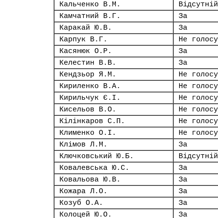
Кальченко В.М.
Відсутній
Камчатний В.Г.
За
Каракай Ю.В.
За
Карпук В.Г.
Не голосу
Касянюк О.Р.
За
Келестин В.В.
За
Кендзьор Я.М.
Не голосу
Кириленко В.А.
Не голосу
Кирильчук Є.І.
Не голосу
Кисельов В.О.
Не голосу
Кілінкаров С.П.
Не голосу
Клименко О.І.
Не голосу
Клімов Л.М.
За
Ключковський Ю.Б.
Відсутній
Ковалевська Ю.С.
За
Ковальова Ю.В.
За
Кожара Л.О.
За
Козуб О.А.
За
Колоцей Ю.О.
За