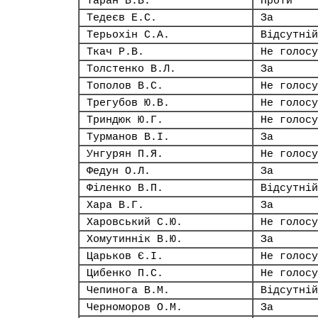
Таран В.В.
Проти
Тедеєв Е.С.
За
Терьохін С.А.
Відсутній
Ткач Р.В.
Не голосу
Толстенко В.Л.
За
Тополов В.С.
Не голосу
Трегубов Ю.В.
Не голосу
Триндюк Ю.Г.
Не голосу
Турманов В.І.
За
Унгурян П.Я.
Не голосу
Федун О.Л.
За
Філенко В.П.
Відсутній
Хара В.Г.
За
Харовський С.Ю.
Не голосу
Хомутиннік В.Ю.
За
Царьков Є.І.
Не голосу
Цибенко П.С.
Не голосу
Чепинога В.М.
Відсутній
Черноморов О.М.
За