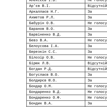
Алексєєв І.В.
Не голосу
Ар’єв В.І.
Відсутній
Аркаллаєв Н.Г.
За
Ахметов Р.Л.
За
Бабурін О.В.
Не голосу
Баранов В.О.
За
Барвіненко В.Д.
За
Бевз В.А.
Не голосу
Белоусова І.А.
За
Березкін С.С.
За
Білозір О.В.
Не голосу
Бірюк Л.В.
Відсутній
Богдан Р.Д.
Відсутній
Богуслаєв В.О.
За
Болдирєв Ю.О.
За
Бондар О.М.
Не голосу
Бондаренко В.Д.
Не голосу
Бондаренко О.Ф.
Не голосу
Бондик В.А.
За