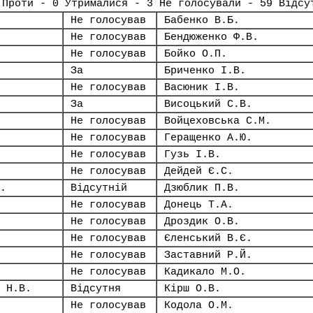
 Проти - 0 Утрималися - 3 Не голосували - 59 Відсу
Не голосував
Бабенко В.Б.
Не голосував
Бендюженко Ф.В.
Не голосував
Бойко О.П.
За
Бриченко І.В.
Не голосував
Васюник І.В.
За
Висоцький С.В.
Не голосував
Войцеховська С.М.
Не голосував
Геращенко А.Ю.
Не голосував
Гузь І.В.
Не голосував
Дейдей Є.С.
.
Відсутній
Дзюблик П.В.
Не голосував
Донець Т.А.
Не голосував
Дроздик О.В.
Не голосував
Єленський В.Є.
Не голосував
Заставний Р.Й.
Не голосував
Кадикало М.О.
 Н.В.
Відсутня
Кірш О.В.
Не голосував
Кодола О.М.