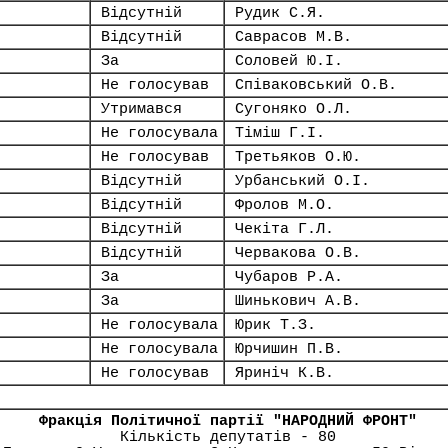
Відсутній
Рудик С.Я.
Відсутній
Саврасов М.В.
За
Соловей Ю.І.
Не голосував
Співаковський О.В.
Утримався
Сугоняко О.Л.
Не голосувала
Тіміш Г.І.
Не голосував
Третьяков О.Ю.
Відсутній
Урбанський О.І.
Відсутній
Фролов М.О.
Відсутній
Чекіта Г.Л.
Відсутній
Червакова О.В.
За
Чубаров Р.А.
За
Шинькович А.В.
Не голосувала
Юрик Т.З.
Не голосувала
Юрчишин П.В.
Не голосував
Яриніч К.В.
Фракція Політичної партії "НАРОДНИЙ ФРОНТ"
Кількість депутатів - 80