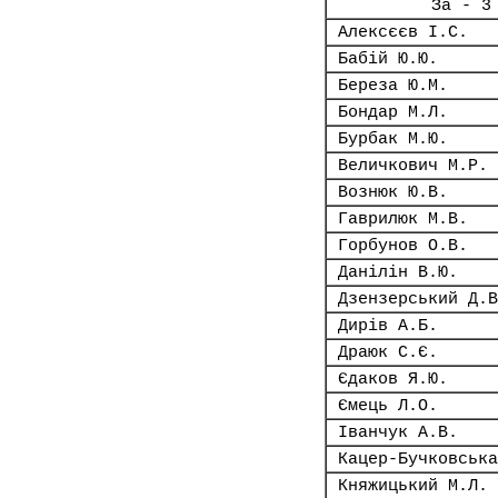
За - 3
Алексєєв І.С.
Бабій Ю.Ю.
Береза Ю.М.
Бондар М.Л.
Бурбак М.Ю.
Величкович М.Р.
Вознюк Ю.В.
Гаврилюк М.В.
Горбунов О.В.
Данілін В.Ю.
Дзензерський Д.В
Дирів А.Б.
Драюк С.Є.
Єдаков Я.Ю.
Ємець Л.О.
Іванчук А.В.
Кацер-Бучковська
Княжицький М.Л.