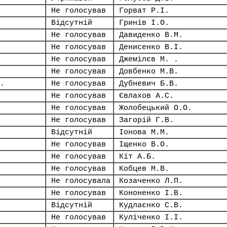
Не голосував
Горват Р.І.
Відсутній
Гринів І.О.
Не голосував
Давиденко В.М.
Не голосував
Денисенко В.І.
Не голосував
Джемілєв М. .
Не голосував
Довбенко М.В.
.
Не голосував
Дубневич Б.В.
Не голосував
Євлахов А.С.
Не голосував
Жолобецький О.О.
Не голосував
Загорій Г.В.
Відсутній
Іонова М.М.
Не голосував
Іщенко В.О.
Не голосував
Кіт А.Б.
Не голосував
Кобцев М.В.
Не голосувала
Козаченко Л.П.
Не голосував
Кононенко І.В.
Відсутній
Кудлаєнко С.В.
Не голосував
Куліченко І.І.