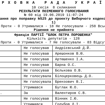
ЕРХОВНА РАДА УКРА
10 сесія 8 скликання
РЕЗУЛЬТАТИ ПОІМЕННОГО ГОЛОСУВАННЯ
№ 60 від 19.06.2019 11:07:24
ання про поправку №525 до проекту Виборчого кодек
1)
 Проти - 0 Утрималися - 18 Не голосували - 258 Всь
Рішення не прийнято
Фракція ПАРТІЇ "БЛОК ПЕТРА ПОРОШЕНКА"
Кількість депутатів - 128
 Проти - 0 Утрималися - 7 Не голосували - 83 Відсу
Не голосував
Андрієвський Д.Й.
Не голосував
Арешонков В.Ю.
Не голосував
Артюшенко І.А.
Не голосував
Барна О.С.
Не голосував
Бєлькова О.В.
Не голосувала
Білоцерковець Д.О.
Не голосувала
Брензович В.І.
Утримався
Буглак Ю.О.
.
За
Валентиров С.В.
Не голосував
Вінник І.Ю.
Утримався
Голубов Д.І.