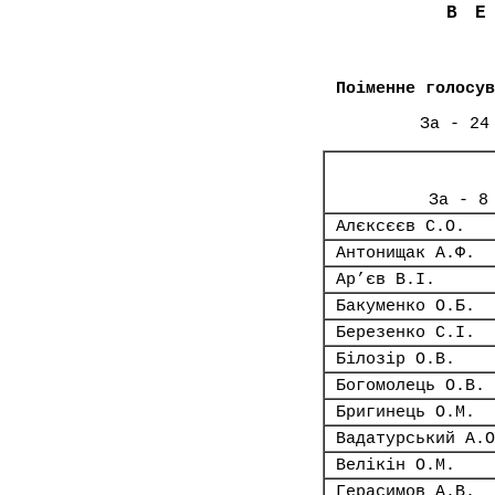
В
Поіменне голосув
За - 24
За - 8
Алєксєєв С.О.
Антонищак А.Ф.
Ар’єв В.І.
Бакуменко О.Б.
Березенко С.І.
Білозір О.В.
Богомолець О.В.
Бригинець О.М.
Вадатурський А.О
Велікін О.М.
Герасимов А.В.