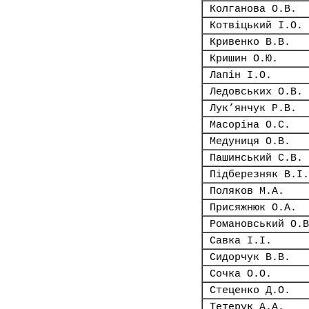
Колганова О.В.
Котвіцький І.О.
Кривенко В.В.
Кришин О.Ю.
Лапін І.О.
Ледовських О.В.
Лук’янчук Р.В.
Масоріна О.С.
Медуниця О.В.
Пашинський С.В.
Підберезняк В.І.
Поляков М.А.
Присяжнюк О.А.
Романовський О.В
Савка І.І.
Сидорчук В.В.
Сочка О.О.
Стеценко Д.О.
Тетерук А.А.