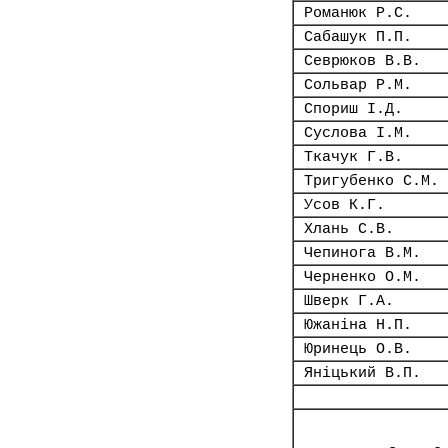
Романюк Р.С.
Сабашук П.П.
Севрюков В.В.
Сольвар Р.М.
Спориш І.Д.
Суслова І.М.
Ткачук Г.В.
Тригубенко С.М.
Усов К.Г.
Хлань С.В.
Чепинога В.М.
Черненко О.М.
Шверк Г.А.
Южаніна Н.П.
Юринець О.В.
Яніцький В.П.