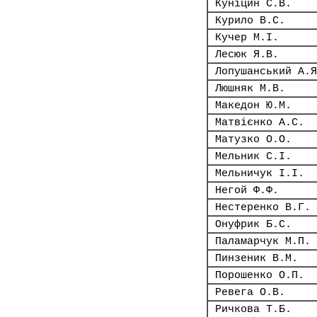
Куніцин С.В.
Курило В.С.
Кучер М.І.
Лесюк Я.В.
Лопушанський А.Я
Люшняк М.В.
Македон Ю.М.
Матвієнко А.С.
Матузко О.О.
Мельник С.І.
Мельничук І.І.
Негой Ф.Ф.
Нестеренко В.Г.
Онуфрик Б.С.
Паламарчук М.П.
Пинзеник В.М.
Порошенко О.П.
Ревега О.В.
Ричкова Т.Б.