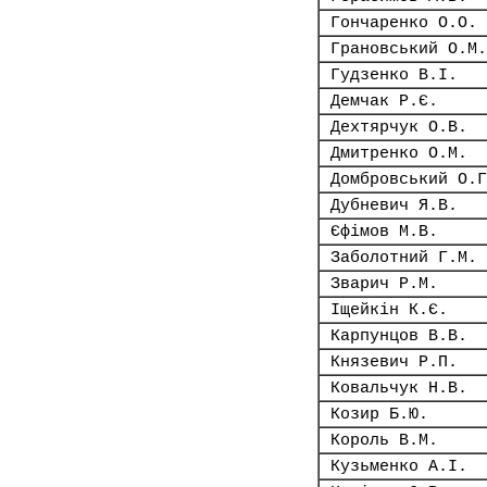
Гончаренко О.О.
Грановський О.М.
Гудзенко В.І.
Демчак Р.Є.
Дехтярчук О.В.
Дмитренко О.М.
Домбровський О.Г
Дубневич Я.В.
Єфімов М.В.
Заболотний Г.М.
Зварич Р.М.
Іщейкін К.Є.
Карпунцов В.В.
Князевич Р.П.
Ковальчук Н.В.
Козир Б.Ю.
Король В.М.
Кузьменко А.І.