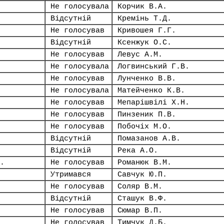
Не голосувала
Корчик В.А.
Відсутній
Кремінь Т.Д.
Не голосував
Кривошея Г.Г.
Відсутній
Ксенжук О.С.
Не голосував
Левус А.М.
Не голосувала
Логвинський Г.В.
Не голосував
Лунченко В.В.
Не голосувала
Матейченко К.В.
Не голосував
Мепарішвілі Х.Н.
Не голосував
Пинзеник П.В.
Не голосував
Побочіх М.О.
Відсутній
Помазанов А.В.
Відсутній
Река А.О.
.
Не голосував
Романюк В.М.
Утримався
Савчук Ю.П.
Не голосував
Соляр В.М.
Відсутній
Сташук В.Ф.
Не голосував
Сюмар В.П.
Не голосував
Тимчук Д.Б.