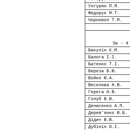
Унгурян П.Я.
Федорук М.Т.
Чорновол Т.М.
За - 4
Бакулін Є.М.
Балога І.І.
Батенко Т.І.
Береза Б.Ю.
Бойко Ю.А.
Веселова Н.В.
Герега О.В.
Голуб В.В.
Денисенко А.П.
Дерев’янко Ю.Б.
Дідич В.В.
Дубінін О.І.