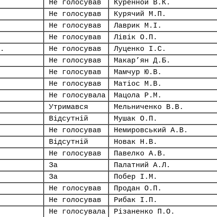
Не голосував
Куренной В.К.
Не голосував
Курячий М.П.
Не голосував
Лаврик М.І.
Не голосував
Лівік О.П.
.
Не голосував
Луценко І.С.
Не голосував
Макар’ян Д.Б.
Не голосував
Мамчур Ю.В.
Не голосував
Матіос М.В.
Не голосувала
Мацола Р.М.
Утримався
Мельниченко В.В.
Відсутній
Мушак О.П.
Не голосував
Немировський А.В.
Відсутній
Новак Н.В.
Не голосував
Павелко А.В.
За
Палатний А.Л.
За
Побер І.М.
Не голосував
Продан О.П.
Не голосував
Рибак І.П.
Не голосувала
Різаненко П.О.