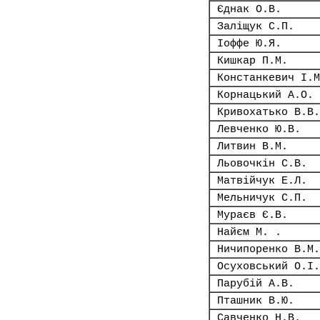
Єднак О.В.
Заліщук С.П.
Іоффе Ю.Я.
Кишкар П.М.
Констанкевич І.М
Корнацький А.О.
Кривохатько В.В.
Левченко Ю.В.
Литвин В.М.
Льовочкін С.В.
Матвійчук Е.Л.
Мельничук С.П.
Мураєв Є.В.
Найєм М. .
Ничипоренко В.М.
Осуховський О.І.
Парубій А.В.
Пташник В.Ю.
Савченко Н.В.