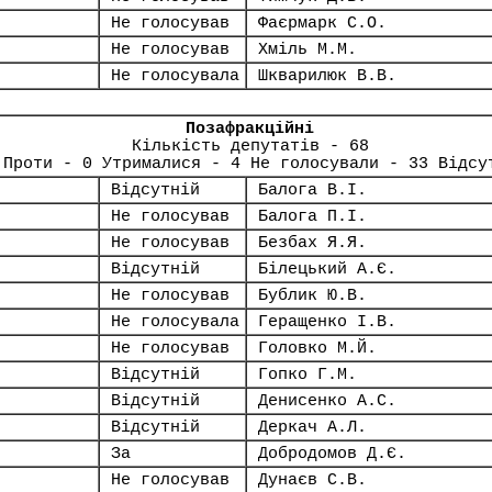
Не голосував
Фаєрмарк С.О.
Не голосував
Хміль М.М.
Не голосувала
Шкварилюк В.В.
Позафракційні
Кількість депутатів - 68
 Проти - 0 Утрималися - 4 Не голосували - 33 Відсу
Відсутній
Балога В.І.
Не голосував
Балога П.І.
Не голосував
Безбах Я.Я.
Відсутній
Білецький А.Є.
Не голосував
Бублик Ю.В.
Не голосувала
Геращенко І.В.
Не голосував
Головко М.Й.
Відсутній
Гопко Г.М.
Відсутній
Денисенко А.С.
Відсутній
Деркач А.Л.
За
Добродомов Д.Є.
Не голосував
Дунаєв С.В.