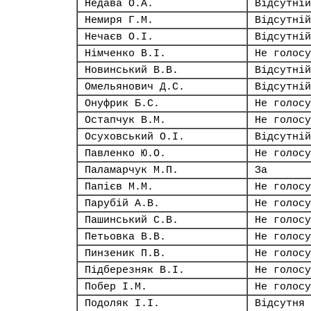
Недава О.А.
Відсутній
Немиря Г.М.
Відсутній
Нечаєв О.І.
Відсутній
Німченко В.І.
Не голосу
Новинський В.В.
Відсутній
Омельянович Д.С.
Відсутній
Онуфрик Б.С.
Не голосу
Остапчук В.М.
Не голосу
Осуховський О.І.
Відсутній
Павленко Ю.О.
Не голосу
Паламарчук М.П.
За
Папієв М.М.
Не голосу
Парубій А.В.
Не голосу
Пашинський С.В.
Не голосу
Петьовка В.В.
Не голосу
Пинзеник П.В.
Не голосу
Підберезняк В.І.
Не голосу
Побер І.М.
Не голосу
Подоляк І.І.
Відсутня