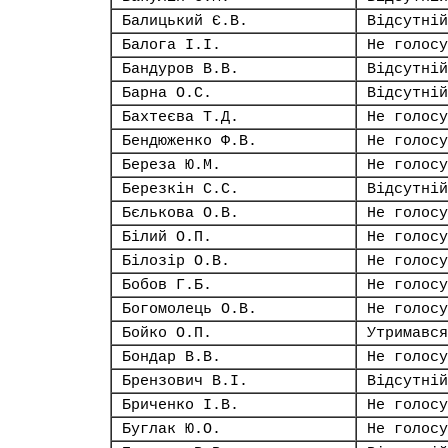
Балицький Є.В.
Відсутній
Балога І.І.
Не голосу
Бандуров В.В.
Відсутній
Барна О.С.
Відсутній
Бахтеєва Т.Д.
Не голосу
Бендюженко Ф.В.
Не голосу
Береза Ю.М.
Не голосу
Березкін С.С.
Відсутній
Бєлькова О.В.
Не голосу
Білий О.П.
Не голосу
Білозір О.В.
Не голосу
Бобов Г.Б.
Не голосу
Богомолець О.В.
Не голосу
Бойко О.П.
Утримався
Бондар В.В.
Не голосу
Брензович В.І.
Відсутній
Бриченко І.В.
Не голосу
Буглак Ю.О.
Не голосу