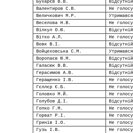
Бухарєв В.В.
Відсутній
Валентиров С.В.
Не голосу
Величкович М.Р.
Утримався
Веселова Н.В.
Не голосу
Вілкул О.Ю.
Відсутній
Вітко А.Л.
Не голосу
Вовк В.І.
Відсутній
Войцеховська С.М.
Утримався
Воропаєв Ю.М.
Відсутній
Галасюк В.В.
Відсутній
Герасимов А.В.
Відсутній
Геращенко І.В.
Не голосу
Гєллєр Є.Б.
Не голосу
Головко М.Й.
Не голосу
Голубов Д.І.
Відсутній
Гопко Г.М.
Не голосу
Горват Р.І.
Не голосу
Гринів І.О.
Не голосу
Гузь І.В.
Не голосу