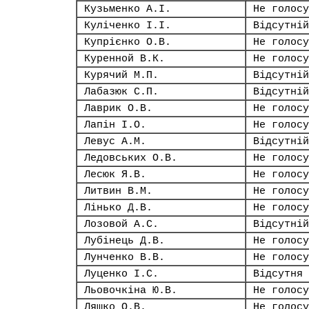
Кузьменко А.І.
Не голосу
Куліченко І.І.
Відсутній
Купрієнко О.В.
Не голосу
Куренной В.К.
Не голосу
Курячий М.П.
Відсутній
Лабазюк С.П.
Відсутній
Лаврик О.В.
Не голосу
Лапін І.О.
Не голосу
Левус А.М.
Відсутній
Ледовських О.В.
Не голосу
Лесюк Я.В.
Не голосу
Литвин В.М.
Не голосу
Лінько Д.В.
Не голосу
Лозовой А.С.
Відсутній
Лубінець Д.В.
Не голосу
Лунченко В.В.
Не голосу
Луценко І.С.
Відсутня
Льовочкіна Ю.В.
Не голосу
Ляшко О.В.
Не голосу