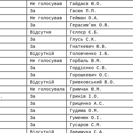
Не голосував
Гайдаєв Ю.О.
За
Гасюк П.П.
Не голосував
Гейман О.А.
За
Герасим’юк О.В.
Відсутня
Гєллєр Є.Б.
За
Глусь С.К.
За
Гнаткевич Ю.В.
Відсутній
Головченко І.Б.
Не голосував
Горбаль В.М.
За
Гордієнко С.В.
За
Горошкевич О.С.
Відсутній
Гривковський В.О.
Не голосувала
Гримчак Ю.М.
.
За
Гринів І.О.
За
Гриценко А.С.
За
Гудима О.М.
За
Гуменюк О.І.
За
Гусаров С.М.
Відсутній
Давимука С.А.