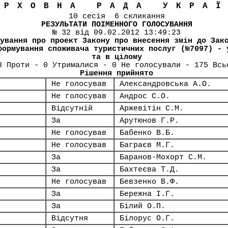
ЕРХОВНА РАДА УКРА
10 сесія 6 скликання
РЕЗУЛЬТАТИ ПОІМЕННОГО ГОЛОСУВАННЯ
№ 32 від 09.02.2012 13:49:23
ування про проект Закону про внесення змін до Зак
формування споживача туристичних послуг (№7097) - 
та в цілому
8 Проти - 0 Утрималися - 0 Не голосували - 175 Всь
Рішення прийнято
Не голосував
Александровська А.О.
Не голосував
Андрос С.О.
Відсутній
Аржевітін С.М.
За
Арутюнов Г.Р.
Не голосував
Бабенко В.Б.
Не голосував
Баграєв М.Г.
За
Баранов-Мохорт С.М.
За
Бахтеєва Т.Д.
Не голосував
Бевзенко В.Ф.
За
Бережна І.Г.
За
Білий О.П.
Відсутня
Білорус О.Г.