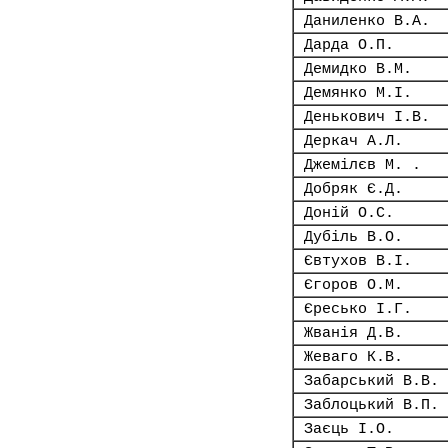
Даниленко В.А.
Дарда О.П.
Демидко В.М.
Демянко М.І.
Денькович І.В.
Деркач А.Л.
Джемілєв М. .
Добряк Є.Д.
Доній О.С.
Дубіль В.О.
Євтухов В.І.
Єгоров О.М.
Єресько І.Г.
Жванія Д.В.
Жеваго К.В.
Забарський В.В.
Заблоцький В.П.
Заєць І.О.