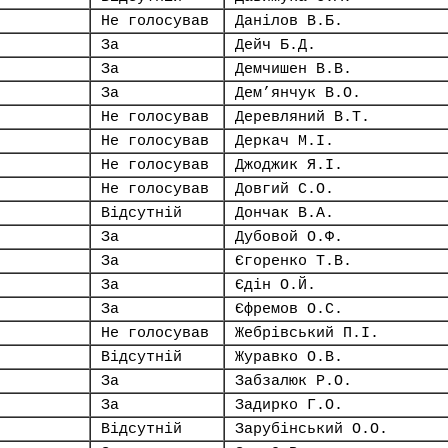
Не голосував
Данілов В.Б.
За
Дейч Б.Д.
За
Демчишен В.В.
За
Дем’янчук В.О.
Не голосував
Деревляний В.Т.
Не голосував
Деркач М.І.
Не голосував
Джоджик Я.І.
Не голосував
Довгий С.О.
Відсутній
Дончак В.А.
За
Дубовой О.Ф.
За
Єгоренко Т.В.
За
Єдін О.Й.
За
Єфремов О.С.
Не голосував
Жебрівський П.І.
Відсутній
Журавко О.В.
За
Забзалюк Р.О.
За
Задирко Г.О.
Відсутній
Зарубінський О.О.