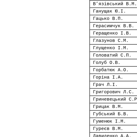
В’язівський В.М.
Ганущак Ю.І.
Гацько В.П.
Герасимчук В.В.
Геращенко І.В.
Глазунов С.М.
Глущенко І.М.
Головатий С.П.
Голуб О.В.
Горбатюк А.О.
Горіна І.А.
Грач Л.І.
Григорович Л.С.
Гриневецький С.Р
Грицак В.М.
Губський Б.В.
Гуменюк І.М.
Гуреєв В.М.
Давиденко А.А.