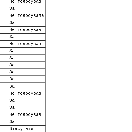
Не голосував
За
Не голосувала
За
Не голосував
За
Не голосував
За
За
За
За
За
За
Не голосував
За
За
Не голосував
За
Відсутній