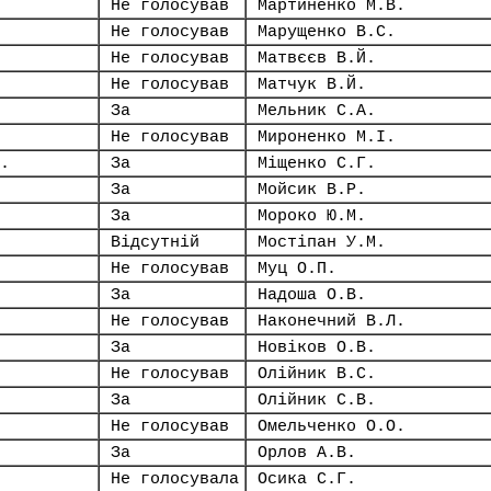
Не голосував
Мартиненко М.В.
Не голосував
Марущенко В.С.
Не голосував
Матвєєв В.Й.
Не голосував
Матчук В.Й.
За
Мельник С.А.
Не голосував
Мироненко М.І.
.
За
Міщенко С.Г.
За
Мойсик В.Р.
За
Мороко Ю.М.
Відсутній
Мостіпан У.М.
Не голосував
Муц О.П.
За
Надоша О.В.
Не голосував
Наконечний В.Л.
За
Новіков О.В.
Не голосував
Олійник В.С.
За
Олійник С.В.
Не голосував
Омельченко О.О.
За
Орлов А.В.
Не голосувала
Осика С.Г.