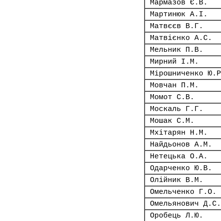
Мармазов Є.В.
Мартинюк А.І.
Матвєєв В.Г.
Матвієнко А.С.
Мельник П.В.
Мирний І.М.
Мірошниченко Ю.Р
Мовчан П.М.
Момот С.В.
Москаль Г.Г.
Мошак С.М.
Мхітарян Н.М.
Найдьонов А.М.
Нетецька О.А.
Одарченко Ю.В.
Олійник В.М.
Омельченко Г.О.
Омельянович Д.С.
Оробець Л.Ю.