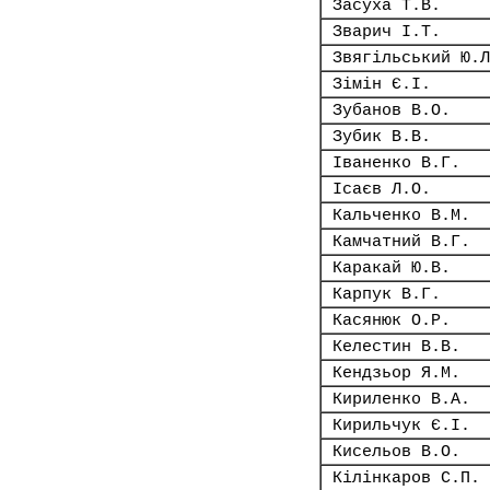
Засуха Т.В.
Зварич І.Т.
Звягільський Ю.Л
Зімін Є.І.
Зубанов В.О.
Зубик В.В.
Іваненко В.Г.
Ісаєв Л.О.
Кальченко В.М.
Камчатний В.Г.
Каракай Ю.В.
Карпук В.Г.
Касянюк О.Р.
Келестин В.В.
Кендзьор Я.М.
Кириленко В.А.
Кирильчук Є.І.
Кисельов В.О.
Кілінкаров С.П.