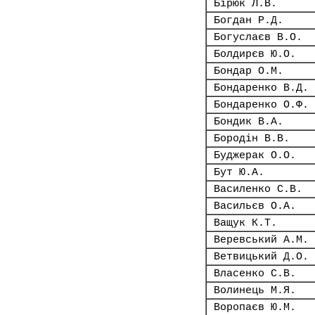
Бірюк Л.В.
Богдан Р.Д.
Богуслаєв В.О.
Болдирєв Ю.О.
Бондар О.М.
Бондаренко В.Д.
Бондаренко О.Ф.
Бондик В.А.
Бородін В.В.
Буджерак О.О.
Бут Ю.А.
Василенко С.В.
Васильєв О.А.
Ващук К.Т.
Веревський А.М.
Ветвицький Д.О.
Власенко С.В.
Волинець М.Я.
Воропаєв Ю.М.