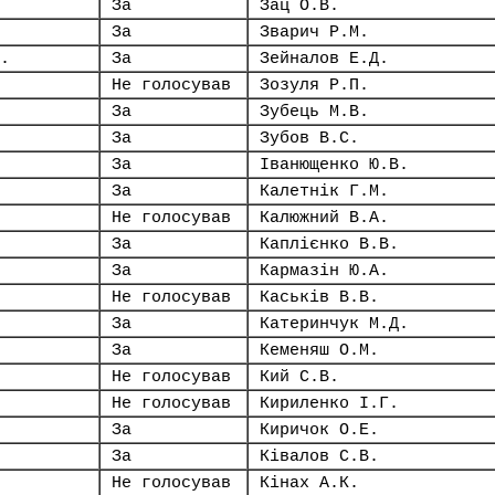
За
Зац О.В.
За
Зварич Р.М.
.
За
Зейналов Е.Д.
Не голосував
Зозуля Р.П.
За
Зубець М.В.
За
Зубов В.С.
За
Іванющенко Ю.В.
За
Калетнік Г.М.
Не голосував
Калюжний В.А.
За
Каплієнко В.В.
За
Кармазін Ю.А.
Не голосував
Каськів В.В.
За
Катеринчук М.Д.
За
Кеменяш О.М.
Не голосував
Кий С.В.
Не голосував
Кириленко І.Г.
За
Киричок О.Е.
За
Ківалов С.В.
Не голосував
Кінах А.К.