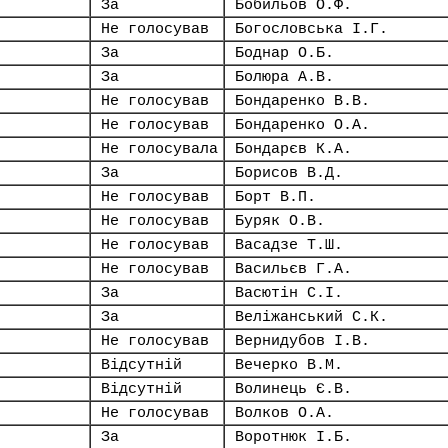
За
Бобильов О.Ф.
Не голосував
Богословська І.Г.
За
Боднар О.Б.
За
Болюра А.В.
Не голосував
Бондаренко В.В.
Не голосував
Бондаренко О.А.
Не голосувала
Бондарєв К.А.
За
Борисов В.Д.
Не голосував
Борт В.П.
Не голосував
Буряк О.В.
Не голосував
Васадзе Т.Ш.
Не голосував
Васильєв Г.А.
За
Васютін С.І.
За
Веліжанський С.К.
Не голосував
Вернидубов І.В.
Відсутній
Вечерко В.М.
Відсутній
Волинець Є.В.
Не голосував
Волков О.А.
За
Воротнюк І.Б.