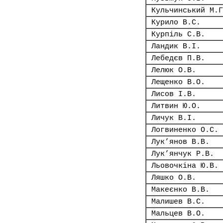
Кульчинський М.Г
Курило В.С.
Курпіль С.В.
Ландик В.І.
Лебедєв П.В.
Лелюк О.В.
Лещенко В.О.
Лисов І.В.
Литвин Ю.О.
Личук В.І.
Логвиненко О.С.
Лук’янов В.В.
Лук’янчук Р.В.
Льовочкіна Ю.В.
Ляшко О.В.
Макеєнко В.В.
Малишев В.С.
Мальцев В.О.