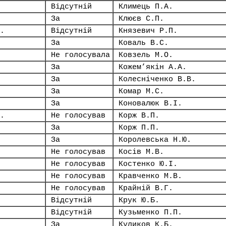
Відсутній
Климець П.А.
За
Клюєв С.П.
.
Відсутній
Князевич Р.П.
За
Коваль В.С.
Не голосувала
Ковзель М.О.
За
Кожем’якін А.А.
За
Колесніченко В.В.
За
Комар М.С.
За
Коновалюк В.І.
.
Не голосував
Корж В.П.
За
Корж П.П.
За
Королевська Н.Ю.
Не голосував
Косів М.В.
Не голосував
Костенко Ю.І.
Не голосував
Кравченко М.В.
Не голосував
Крайній В.Г.
Відсутній
Крук Ю.Б.
Відсутній
Кузьменко П.П.
За
Куликов К.Б.