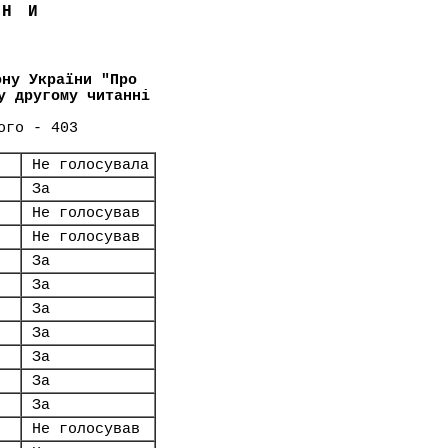
ЇНИ
ону України "Про
у другому читанні
ого - 403
Не голосувала
За
Не голосував
Не голосував
За
За
За
За
За
За
За
Не голосував