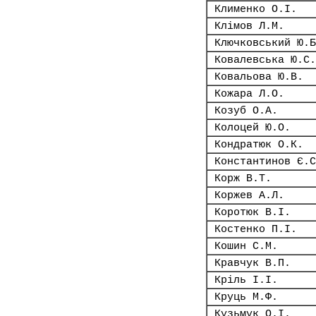
Клименко О.І.
Клімов Л.М.
Ключковський Ю.Б
Ковалевська Ю.С.
Ковальова Ю.В.
Кожара Л.О.
Козуб О.А.
Колоцей Ю.О.
Кондратюк О.К.
Константинов Є.С
Корж В.Т.
Коржев А.Л.
Коротюк В.І.
Костенко П.І.
Кошин С.М.
Кравчук В.П.
Кріль І.І.
Круць М.Ф.
Кузьмук О.І.