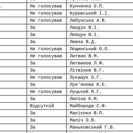
.
Не голосував
Кунченко О.П.
Не голосував
Куровський І.І.
Не голосував
Лабунська А.В.
За
Ландік В.І.
За
Левцун В.І.
За
Лемза В.Д.
Не голосував
Лєщинський О.О.
Не голосував
Литвин В.М.
За
Литвинов Л.Ф.
За
Літвінов В.Г.
Не голосував
Лукашук О.Г.
За
Лук’янова К.Є.
Не голосував
Луцький М.Г.
За
Ляпіна К.М.
Відсутній
Майборода С.Ф.
За
Макієнко В.П.
За
Маліч О.В.
За
Маньковський Г.В.