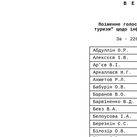
В
Поіменне голос
туризм" щодо ін
За - 22
Абдуллін О.Р.
Алексєєв І.В.
Ар’єв В.І.
Аркаллаєв Н.Г.
Ахметов Р.Л.
Бабурін О.В.
Баранов В.О.
Барвіненко В.Д.
Бевз В.А.
Белоусова І.А.
Березкін С.С.
Білозір О.В.