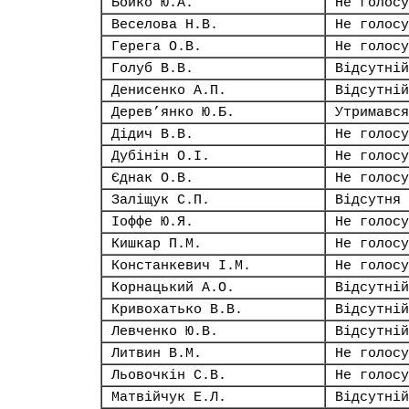
Бойко Ю.А.
Не голосу
Веселова Н.В.
Не голосу
Герега О.В.
Не голосу
Голуб В.В.
Відсутній
Денисенко А.П.
Відсутній
Дерев’янко Ю.Б.
Утримався
Дідич В.В.
Не голосу
Дубінін О.І.
Не голосу
Єднак О.В.
Не голосу
Заліщук С.П.
Відсутня
Іоффе Ю.Я.
Не голосу
Кишкар П.М.
Не голосу
Констанкевич І.М.
Не голосу
Корнацький А.О.
Відсутній
Кривохатько В.В.
Відсутній
Левченко Ю.В.
Відсутній
Литвин В.М.
Не голосу
Льовочкін С.В.
Не голосу
Матвійчук Е.Л.
Відсутній