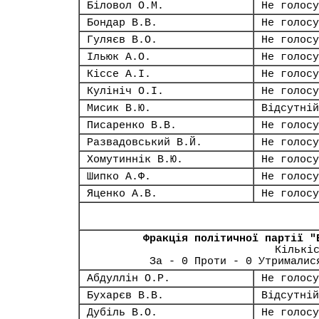
Біловол О.М.
Не голосу
Бондар В.В.
Не голосу
Гуляєв В.О.
Не голосу
Ільюк А.О.
Не голосу
Кіссе А.І.
Не голосу
Кулініч О.І.
Не голосу
Мисик В.Ю.
Відсутній
Писаренко В.В.
Не голосу
Развадовський В.Й.
Не голосу
Хомутиннік В.Ю.
Не голосу
Шипко А.Ф.
Не голосу
Яценко А.В.
Не голосу
Фракція політичної партії "
Кількі
За - 0 Проти - 0 Утрималис
Абдуллін О.Р.
Не голосу
Бухарєв В.В.
Відсутній
Дубіль В.О.
Не голосу