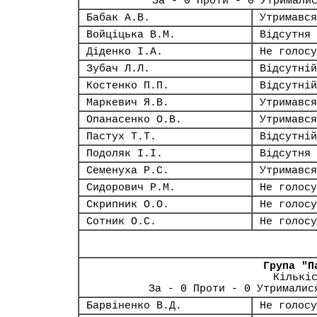
За - 0 Проти - 0 Утримали
Бабак А.В.
Утримався
Войціцька В.М.
Відсутня
Діденко І.А.
Не голосу
Зубач Л.Л.
Відсутній
Костенко П.П.
Відсутній
Маркевич Я.В.
Утримався
Опанасенко О.В.
Утримався
Пастух Т.Т.
Відсутній
Подоляк І.І.
Відсутня
Семенуха Р.С.
Утримався
Сидорович Р.М.
Не голосу
Скрипник О.О.
Не голосу
Сотник О.С.
Не голосу
Група "П
Кількі
За - 0 Проти - 0 Утрималис
Барвіненко В.Д.
Не голосу