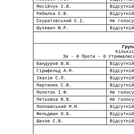
Мосійчук І.В.
Відсутній
Рибалка С.В.
Відсутній
Скуратовський С.І.
Не голосу
Шухевич Ю.Р.
Відсутній
Груп
Кількі
За - 0 Проти - 0 Утрималис
Бандуров В.В.
Відсутній
Гіршфельд А.М.
Відсутній
Івахів С.П.
Відсутній
Мартиняк С.В.
Відсутній
Молоток І.Ф.
Не голосу
Петьовка В.В.
Не голосу
Поплавський М.М.
Відсутній
Фельдман О.Б.
Відсутній
Шахов С.В.
Відсутній