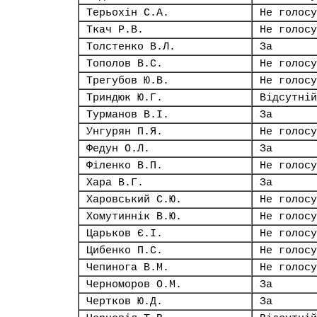
Терьохін С.А.
Не голосу
Ткач Р.В.
Не голосу
Толстенко В.Л.
За
Тополов В.С.
Не голосу
Трегубов Ю.В.
Не голосу
Триндюк Ю.Г.
Відсутній
Турманов В.І.
За
Унгурян П.Я.
Не голосу
Федун О.Л.
За
Філенко В.П.
Не голосу
Хара В.Г.
За
Харовський С.Ю.
Не голосу
Хомутиннік В.Ю.
Не голосу
Царьков Є.І.
Не голосу
Цибенко П.С.
Не голосу
Чепинога В.М.
Не голосу
Черноморов О.М.
За
Чертков Ю.Д.
За