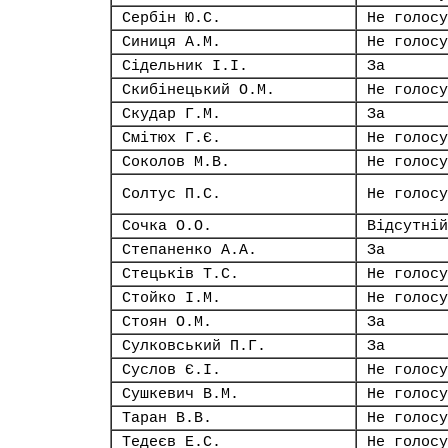
Сербін Ю.С.
Не голосу
Синиця А.М.
Не голосу
Сідельник І.І.
За
Скибінецький О.М.
Не голосу
Скудар Г.М.
За
Смітюх Г.Є.
Не голосу
Соколов М.В.
Не голосу
Солтус П.С.
Не голосу
Сочка О.О.
Відсутній
Степаненко А.А.
За
Стецьків Т.С.
Не голосу
Стойко І.М.
Не голосу
Стоян О.М.
За
Сулковський П.Г.
За
Суслов Є.І.
Не голосу
Сушкевич В.М.
Не голосу
Таран В.В.
Не голосу
Тедеєв Е.С.
Не голосу