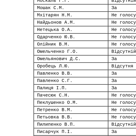
Москаль Г.Г.
Відсутній
Мошак С.М.
За
Мхітарян Н.М.
Не голосу
Найдьонов А.М.
Не голосу
Нетецька О.А.
Не голосу
Одарченко Ю.В.
Не голосу
Олійник В.М.
Не голосу
Омельченко Г.О.
Відсутній
Омельянович Д.С.
За
Оробець Л.Ю.
Відсутня
Павленко В.В.
За
Павленко С.Г.
За
Палиця І.П.
За
Пачесюк С.Н.
Не голосу
Пеклушенко О.М.
Не голосу
Петренко В.М.
Не голосу
Петьовка В.В.
Не голосу
Пилипенко В.П.
Відсутній
Писарчук П.І.
За