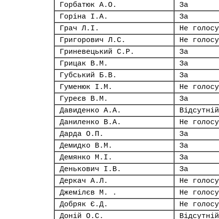
Горбатюк А.О.
За
Горіна І.А.
За
Грач Л.І.
Не голосу
Григорович Л.С.
Не голосу
Гриневецький С.Р.
За
Грицак В.М.
За
Губський Б.В.
За
Гуменюк І.М.
Не голосу
Гуреєв В.М.
За
Давиденко А.А.
Відсутній
Даниленко В.А.
Не голосу
Дарда О.П.
За
Демидко В.М.
За
Демянко М.І.
За
Денькович І.В.
За
Деркач А.Л.
Не голосу
Джемілєв М. .
Не голосу
Добряк Є.Д.
Не голосу
Доній О.С.
Відсутній