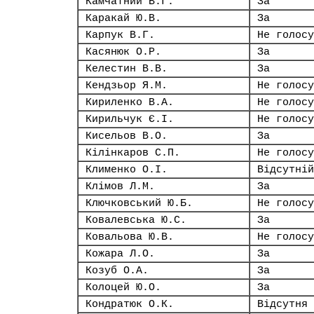
Камчатний В.Г.
За
Каракай Ю.В.
За
Карпук В.Г.
Не голосу
Касянюк О.Р.
За
Келестин В.В.
За
Кендзьор Я.М.
Не голосу
Кириленко В.А.
Не голосу
Кирильчук Є.І.
Не голосу
Кисельов В.О.
За
Кілінкаров С.П.
Не голосу
Клименко О.І.
Відсутній
Клімов Л.М.
За
Ключковський Ю.Б.
Не голосу
Ковалевська Ю.С.
За
Ковальова Ю.В.
Не голосу
Кожара Л.О.
За
Козуб О.А.
За
Колоцей Ю.О.
За
Кондратюк О.К.
Відсутня