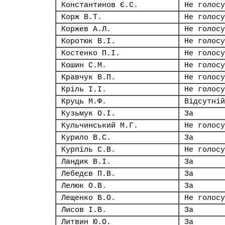
Константинов Є.С.
Не голосу
Корж В.Т.
Не голосу
Коржев А.Л.
Не голосу
Коротюк В.І.
Не голосу
Костенко П.І.
Не голосу
Кошин С.М.
Не голосу
Кравчук В.П.
Не голосу
Кріль І.І.
Не голосу
Круць М.Ф.
Відсутній
Кузьмук О.І.
За
Кульчинський М.Г.
Не голосу
Курило В.С.
За
Курпіль С.В.
Не голосу
Ландик В.І.
За
Лебедєв П.В.
За
Лелюк О.В.
За
Лещенко В.О.
Не голосу
Лисов І.В.
За
Литвин Ю.О.
За