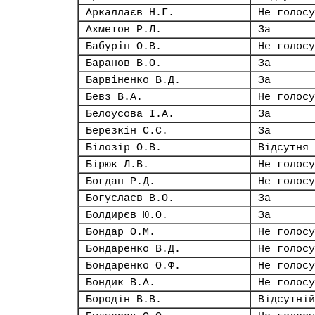
Аркаллаєв Н.Г.
Не голосу
Ахметов Р.Л.
За
Бабурін О.В.
Не голосу
Баранов В.О.
За
Барвіненко В.Д.
За
Бевз В.А.
Не голосу
Белоусова І.А.
За
Березкін С.С.
За
Білозір О.В.
Відсутня
Бірюк Л.В.
Не голосу
Богдан Р.Д.
Не голосу
Богуслаєв В.О.
За
Болдирєв Ю.О.
За
Бондар О.М.
Не голосу
Бондаренко В.Д.
Не голосу
Бондаренко О.Ф.
Не голосу
Бондик В.А.
Не голосу
Бородін В.В.
Відсутній