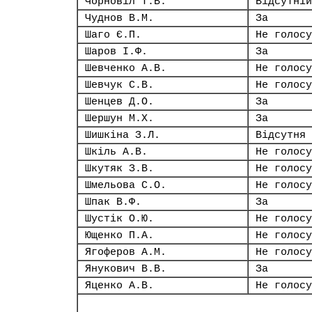
Чорновіл Т.В.
Відсутній
Чуднов В.М.
За
Шаго Є.П.
Не голосу
Шаров І.Ф.
За
Шевченко А.В.
Не голосу
Шевчук С.В.
Не голосу
Шенцев Д.О.
За
Шершун М.Х.
За
Шишкіна З.Л.
Відсутня
Шкіль А.В.
Не голосу
Шкутяк З.В.
Не голосу
Шмельова С.О.
Не голосу
Шпак В.Ф.
За
Шустік О.Ю.
Не голосу
Ющенко П.А.
Не голосу
Ягоферов А.М.
Не голосу
Янукович В.В.
За
Яценко А.В.
Не голосу