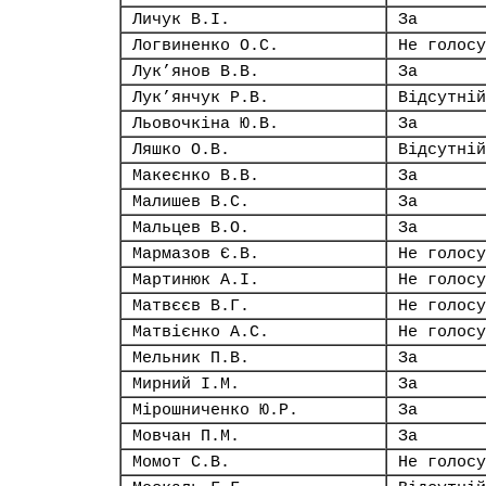
Личук В.І.
За
Логвиненко О.С.
Не голосу
Лук’янов В.В.
За
Лук’янчук Р.В.
Відсутній
Льовочкіна Ю.В.
За
Ляшко О.В.
Відсутній
Макеєнко В.В.
За
Малишев В.С.
За
Мальцев В.О.
За
Мармазов Є.В.
Не голосу
Мартинюк А.І.
Не голосу
Матвєєв В.Г.
Не голосу
Матвієнко А.С.
Не голосу
Мельник П.В.
За
Мирний І.М.
За
Мірошниченко Ю.Р.
За
Мовчан П.М.
За
Момот С.В.
Не голосу