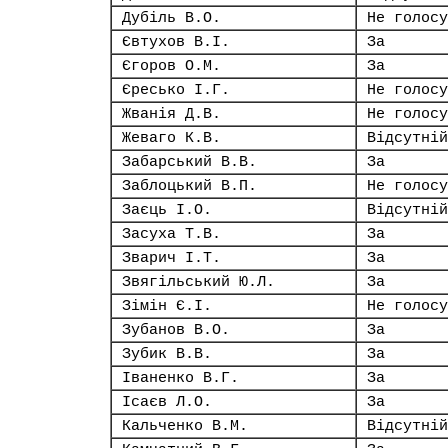
Дубіль В.О.
Не голосу
Євтухов В.І.
За
Єгоров О.М.
За
Єресько І.Г.
Не голосу
Жванія Д.В.
Не голосу
Жеваго К.В.
Відсутній
Забарський В.В.
За
Заблоцький В.П.
Не голосу
Заєць І.О.
Відсутній
Засуха Т.В.
За
Зварич І.Т.
За
Звягільський Ю.Л.
За
Зімін Є.І.
Не голосу
Зубанов В.О.
За
Зубик В.В.
За
Іваненко В.Г.
За
Ісаєв Л.О.
За
Кальченко В.М.
Відсутній