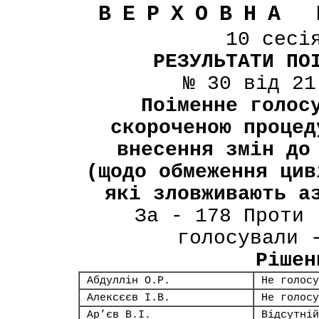
ВЕРХОВНА 
10 сесі
РЕЗУЛЬТАТИ ПО
№ 30 від 21
Поіменне голос
скороченою процед
внесення змін до
(щодо обмеження цив
які зловживають а
За - 178 Проти 
голосували 
Рішен
Абдуллін О.Р.
Не голосу
Алексєєв І.В.
Не голосу
Ар’єв В.І.
Відсутній