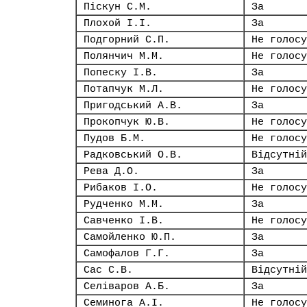
Піскун С.М.
За
Плохой І.І.
За
Подгорний С.П.
Не голосу
Полянчич М.М.
Не голосу
Попеску І.В.
За
Потапчук М.Л.
Не голосу
Пригодський А.В.
За
Прокопчук Ю.В.
Не голосу
Пудов Б.М.
Не голосу
Радковський О.В.
Відсутній
Рева Д.О.
За
Рибаков І.О.
Не голосу
Рудченко М.М.
За
Савченко І.В.
Не голосу
Самойленко Ю.П.
За
Самофалов Г.Г.
За
Сас С.В.
Відсутній
Селіваров А.Б.
За
Семинога А.І.
Не голосу