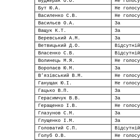
Буджерак О.О.
Не голосу
Бут Ю.А.
Не голосу
Василенко С.В.
Не голосу
Васильєв О.А.
За
Ващук К.Т.
За
Веревський А.М.
За
Ветвицький Д.О.
Відсутній
Власенко С.В.
Відсутній
Волинець М.Я.
Не голосу
Воропаєв Ю.М.
За
В’язівський В.М.
Не голосу
Ганущак Ю.І.
Не голосу
Гацько В.П.
За
Герасимчук В.В.
За
Геращенко І.В.
Не голосу
Глазунов С.М.
За
Глущенко І.М.
За
Головатий С.П.
Відсутній
Голуб О.В.
Не голосу