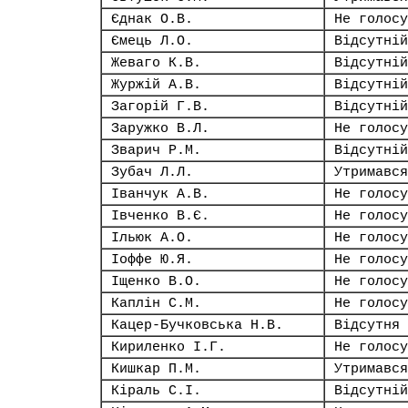
Єднак О.В.
Не голосу
Ємець Л.О.
Відсутній
Жеваго К.В.
Відсутній
Журжій А.В.
Відсутній
Загорій Г.В.
Відсутній
Заружко В.Л.
Не голосу
Зварич Р.М.
Відсутній
Зубач Л.Л.
Утримався
Іванчук А.В.
Не голосу
Івченко В.Є.
Не голосу
Ільюк А.О.
Не голосу
Іоффе Ю.Я.
Не голосу
Іщенко В.О.
Не голосу
Каплін С.М.
Не голосу
Кацер-Бучковська Н.В.
Відсутня
Кириленко І.Г.
Не голосу
Кишкар П.М.
Утримався
Кіраль С.І.
Відсутній