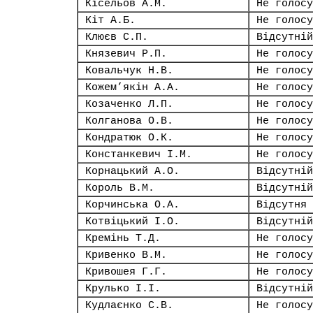
Кісельов А.М.
Не голосу
Кіт А.Б.
Не голосу
Клюєв С.П.
Відсутній
Князевич Р.П.
Не голосу
Ковальчук Н.В.
Не голосу
Кожем’якін А.А.
Не голосу
Козаченко Л.П.
Не голосу
Колганова О.В.
Не голосу
Кондратюк О.К.
Не голосу
Констанкевич І.М.
Не голосу
Корнацький А.О.
Відсутній
Король В.М.
Відсутній
Корчинська О.А.
Відсутня
Котвіцький І.О.
Відсутній
Кремінь Т.Д.
Не голосу
Кривенко В.М.
Не голосу
Кривошея Г.Г.
Не голосу
Крулько І.І.
Відсутній
Кудлаєнко С.В.
Не голосу