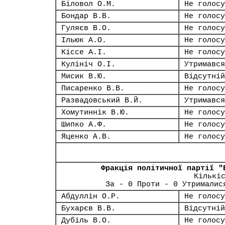
Біловол О.М.
Не голосу
Бондар В.В.
Не голосу
Гуляєв В.О.
Не голосу
Ільюк А.О.
Не голосу
Кіссе А.І.
Не голосу
Кулініч О.І.
Утримався
Мисик В.Ю.
Відсутній
Писаренко В.В.
Не голосу
Развадовський В.Й.
Утримався
Хомутиннік В.Ю.
Не голосу
Шипко А.Ф.
Не голосу
Яценко А.В.
Не голосу
Фракція політичної партії "
Кількі
За - 0 Проти - 0 Утрималис
Абдуллін О.Р.
Не голосу
Бухарєв В.В.
Відсутній
Дубіль В.О.
Не голосу