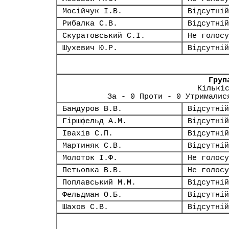
Мосійчук І.В.
Відсутній
Рибалка С.В.
Відсутній
Скуратовський С.І.
Не голосу
Шухевич Ю.Р.
Відсутній
Груп
Кількі
За - 0 Проти - 0 Утрималис
Бандуров В.В.
Відсутній
Гіршфельд А.М.
Відсутній
Івахів С.П.
Відсутній
Мартиняк С.В.
Відсутній
Молоток І.Ф.
Не голосу
Петьовка В.В.
Не голосу
Поплавський М.М.
Відсутній
Фельдман О.Б.
Відсутній
Шахов С.В.
Відсутній