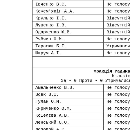
Івченко В.Є.
Не голосу
Кожем’якін А.А.
Не голосу
Крулько І.І.
Відсутній
Луценко І.В.
Відсутній
Одарченко Ю.В.
Відсутній
Рябчин О.М.
Не голосу
Тарасюк Б.І.
Утримався
Шкрум А.І.
Не голосу
Фракція Радик
Кількі
За - 0 Проти - 0 Утрималис
Амельченко В.В.
Не голосу
Вовк В.І.
Не голосу
Гулак О.М.
Не голосу
Кириченко О.М.
Не голосу
Кошелєва А.В.
Не голосу
Ленський О.О.
Не голосу
Лозовой А.С.
Не голосу