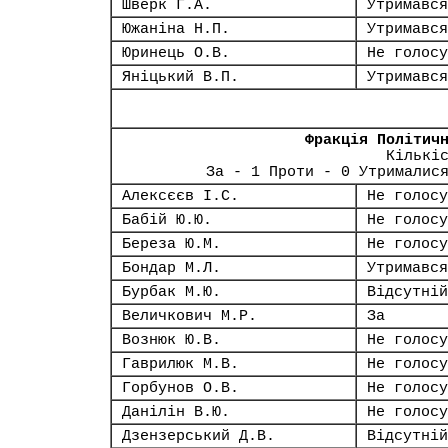
Шверк Г.А.
Утримався
Южаніна Н.П.
Утримався
Юринець О.В.
Не голосу
Яніцький В.П.
Утримався
Фракція Політич
Кількі
За - 1 Проти - 0 Утрималис
Алексєєв І.С.
Не голосу
Бабій Ю.Ю.
Не голосу
Береза Ю.М.
Не голосу
Бондар М.Л.
Утримався
Бурбак М.Ю.
Відсутній
Величкович М.Р.
За
Вознюк Ю.В.
Не голосу
Гаврилюк М.В.
Не голосу
Горбунов О.В.
Не голосу
Данілін В.Ю.
Не голосу
Дзензерський Д.В.
Відсутній