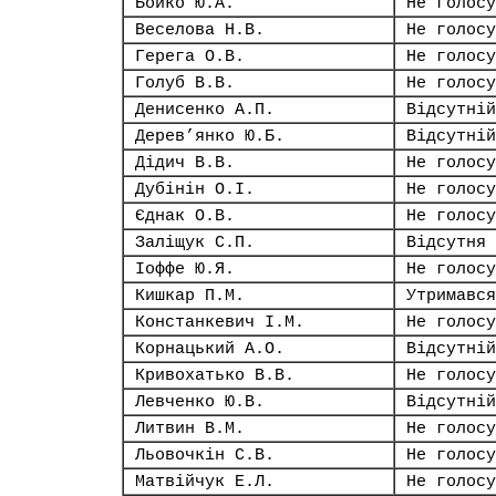
Бойко Ю.А.
Не голосу
Веселова Н.В.
Не голосу
Герега О.В.
Не голосу
Голуб В.В.
Не голосу
Денисенко А.П.
Відсутній
Дерев’янко Ю.Б.
Відсутній
Дідич В.В.
Не голосу
Дубінін О.І.
Не голосу
Єднак О.В.
Не голосу
Заліщук С.П.
Відсутня
Іоффе Ю.Я.
Не голосу
Кишкар П.М.
Утримався
Констанкевич І.М.
Не голосу
Корнацький А.О.
Відсутній
Кривохатько В.В.
Не голосу
Левченко Ю.В.
Відсутній
Литвин В.М.
Не голосу
Льовочкін С.В.
Не голосу
Матвійчук Е.Л.
Не голосу