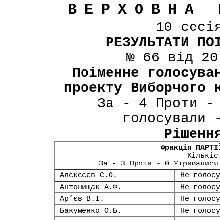
ВЕРХОВНА 
10 сесі
РЕЗУЛЬТАТИ ПО
№ 66 від 20
Поіменне голосува
проекту Виборчого 
За - 4 Проти -
голосували 
Рішенн
Фракція ПАРТІ
Кількіс
За - 3 Проти - 0 Утрималися
Алєксєєв С.О.
Не голосу
Антонищак А.Ф.
Не голосу
Ар’єв В.І.
Не голосу
Бакуменко О.Б.
Не голосу